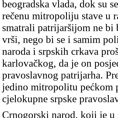
beogradska vlada, dok su se 
rečenu mitropoliju stave u ra
smatrali patrijaršijom ne bi
vrši, nego bi se i samim po
naroda i srpskih crkava proši
karlovačkog, da je on posj
pravoslavnog patrijarha. Pr
jedino mitropolitu pećkom p
cjelokupne srpske pravosla
Crnogorski narod, koji je 