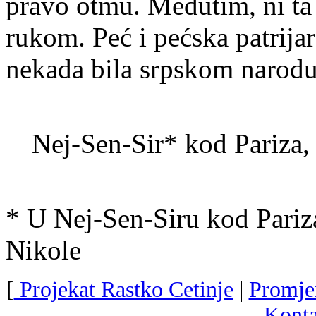
pravo otmu. Međutim, ni ta
rukom. Peć i pećska patrijar
nekada bila srpskom narodu 
Nej-Sen-Sir* kod Pariza, 
* U Nej-Sen-Siru kod Pariza 
Nikole
[
Projekat Rastko Cetinje
|
Promje
Konta