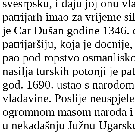
svesrpsku, i daju joj onu vl
patrijarh imao za vrijeme s
je Car Dušan godine 1346. 
patrijaršiju, koja je docnije
pao pod ropstvo osmanlisko
nasilja turskih potonji je p
god. 1690. ustao s narodom 
vladavine. Poslije neuspjel
ogromnom masom naroda i s
u nekadašnju Južnu Ugarsku