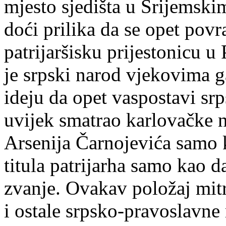
mjesto sjedišta u Srijemski
doći prilika da se opet povr
patrijaršisku prijestonicu u 
je srpski narod vjekovima ga
ideju da opet vaspostavi srps
uvijek smatrao karlovačke n
Arsenija Čarnojevića samo k
titula patrijarha samo kao d
zvanje. Ovakav položaj mit
i ostale srpsko-pravoslavne 