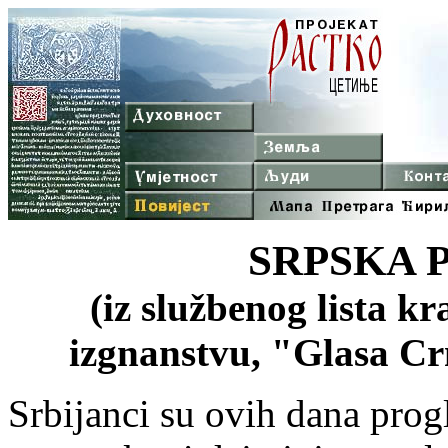
SRPSKA 
(iz službenog lista k
izgnanstvu, "Glasa Crn
Srbijanci su ovih dana progl