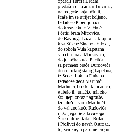
opasali Turci i Brđani;
predaše se na aman Turcima,
ne mogoše boja učiniti,
šćaše im se utrijet koljeno.
Izdadoše Piperi junaci
do krvave kule Vučinića
i četiri brata Mitrovića,
do Ravnoga Laza na krajinu
k sa St'jene Sinanović Joka,
do sokola Vula kapetana
sa četiri brata Markovića,
do junačke kuće Piletića
sa petnaest braće Đurkovića,
do crnačkog starog kapetana,
iz Seoca Lakina Đukana.
Izdadoše đeca Martinići,
Martinići, brdska ključanica,
gubalo ih junačko mlijeko
što lijepi obraz nagrdiše,
izdadoše listom Martinići
do valjane kuće Radovića
i Donjega Sela krvavoga!
Što su drugi izdali Brđani
i Pješivci do navrh Ostroga,
to, serdare, u paru ne brojim