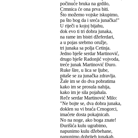
počinuće bruka na grdilo,
Crmnica će ona prva biti.
Što možemo vojske iskupimo,
pa što bog da i sreća junačka!"
U riječi u kojoj bijahu,
dok evo ti tri dobra junaka,
na rame im bistri džeferdari,
a u pojas srebrno oružje,
tri junaka sa polja Cetinja.
Jedno bješe serdar Martinović,
drugo bješe Radonjić vojvoda,
treće junak Martinović Đuro.
Ruke šire, u lica se ljube,
pitaše se za junačka zdravlja.
Žale im se do dva pobratima
kako im se prosula nahija,
kako im je sila pojahala.
Reče serdar Martinović Milo:
"Ne bojte se, dva dobra junaka,
doklen su vi braća Crnogorci,
imaćete dosta pokajnicah.
No na noge, ako boga znate!
Đurišića kulu ugrabimo,
napunimo kulu džebehane,
napunimo dobrijeh junakah,