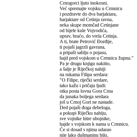
Crnogorci ljuto inokosni.
Već spremajte vojsku u Crmnicu
i pozdravte do dva barjaktara,
barjaktare od Cetinja ravna,
neka skupe momčad Cetinjane
od bijele kule Vojvodića,
uprav, braćo, do vrela Cetinja.
A ti, brate Petrović Đorđije,
ti pojaši jagrzli gavrana,
a pripaši sablju o pojasu,
hajd pred vojskom u Crmnicu župnu."
Pa je drugu knjigu nakitio,
a šalje je Riječkoj nahiji
na rukama Filipa serdara:
"O Filipe, riječki serdare,
tako kažu i pričaju ljudi:
otka posta lovna Gora Crna
da junaka boljega serdara
još u Crnoj Gori ne nastade.
Ded pojaši đoga debeloga,
a pokupi Riječku nahiju,
sve vojnike hitre ubojnike,
hajde s vojskom k nama u Crmnicu.
Će si dosad s njima udarao
nije lako dušmaninu bilo,