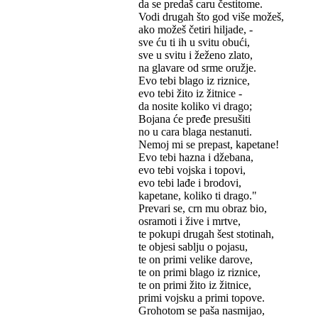
da se predaš caru čestitome.
Vodi drugah što god više možeš,
ako možeš četiri hiljade, -
sve ću ti ih u svitu obući,
sve u svitu i žeženo zlato,
na glavare od srme oružje.
Evo tebi blago iz riznice,
evo tebi žito iz žitnice -
da nosite koliko vi drago;
Bojana će pređe presušiti
no u cara blaga nestanuti.
Nemoj mi se prepast, kapetane!
Evo tebi hazna i džebana,
evo tebi vojska i topovi,
evo tebi lađe i brodovi,
kapetane, koliko ti drago."
Prevari se, crn mu obraz bio,
osramoti i žive i mrtve,
te pokupi drugah šest stotinah,
te objesi sablju o pojasu,
te on primi velike darove,
te on primi blago iz riznice,
te on primi žito iz žitnice,
primi vojsku a primi topove.
Grohotom se paša nasmijao,