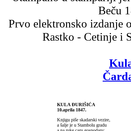
Beču 1
Prvo elektronsko izdanje 
Rastko - Cetinje i
Kula
Čarda
KULA ĐURIŠIĆA
10.aprila 1847.
Knjigu piše skadarski vezire,
a šalje je u Stambolu gradu
a na ruke caru gospodaru: