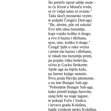
što preteče ispod sablje moje -
to ću šćerat u Moraču tvrdu,
ni će valjat tamo ni ovamo."
Tada skoči mostarski vezire,
te poljubi Čengića Ded-agu:
"Be, aferim, pile od sokola!
Evo tebi sitna buruntija,
kupi vojske koliko ti drago,
a evo ti hazna i džebana,
nosi, sine, koliko ti drago."
Čengić ljubi u ruku vezira
i primi mu haznu i džebanu,
iz rukah mu buruntiju primi,
pa pojaha vitku bedeviju,
oćera je Gacku širokome.
Sjede aga na bijelu kulu,
pa šarene knjige rasturio.
Prvu posla Pjevlju pitomome,
a na ime Bungur Sali-agi:
"Pobratime Bungur Sali-aga,
kako primiš knjigu šarovitu,
ustaj brže na noge lagane,
te pokupi Foču i Taslicu
i krvava grada Kolašina,
hajde vojskom preko Kolašina,