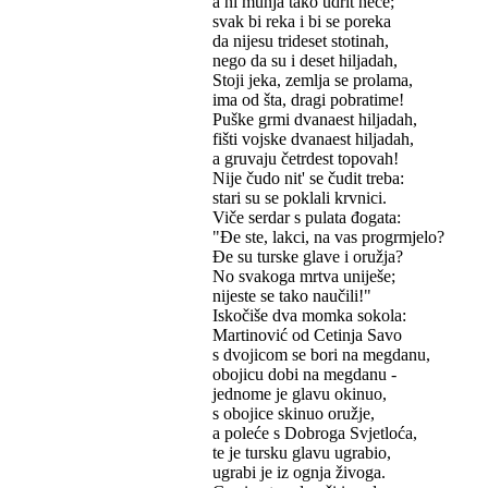
a ni munja tako udrit neće;
svak bi reka i bi se poreka
da nijesu trideset stotinah,
nego da su i deset hiljadah,
Stoji jeka, zemlja se prolama,
ima od šta, dragi pobratime!
Puške grmi dvanaest hiljadah,
fišti vojske dvanaest hiljadah,
a gruvaju četrdest topovah!
Nije čudo nit' se čudit treba:
stari su se poklali krvnici.
Viče serdar s pulata đogata:
"Đe ste, lakci, na vas progrmjelo?
Đe su turske glave i oružja?
No svakoga mrtva uniješe;
nijeste se tako naučili!"
Iskočiše dva momka sokola:
Martinović od Cetinja Savo
s dvojicom se bori na megdanu,
obojicu dobi na megdanu -
jednome je glavu okinuo,
s obojice skinuo oružje,
a poleće s Dobroga Svjetloća,
te je tursku glavu ugrabio,
ugrabi je iz ognja živoga.