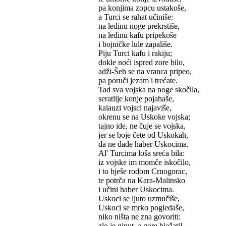
pa konjima zopcu ustakoše,
a Turci se rahat učiniše:
na ledinu noge prekrstiše,
na ledinu kafu pripekoše
i bojničke lule zapališe.
Piju Turci kafu i rakiju;
dokle noći ispred zore bilo,
adži-Šeh se na vranca pripeo,
pa poruči jezam i trećate.
Tad sva vojska na noge skočila,
seratlije konje pojahaše,
kalauzi vojsci najaviše,
okrenu se na Uskoke vojska;
tajno ide, ne čuje se vojska,
jer se boje čete od Uskokah,
da ne dade haber Uskocima.
Al' Turcima loša sreća bila:
iz vojske im momče iskočilo,
i to bješe rodom Crnogorac,
te potrča na Kara-Malinsko
i učini haber Uskocima.
Uskoci se ljuto uzmučiše,
Uskoci se mrko pogledaše,
niko ništa ne zna govoriti:
zlo je ginut, a gore bježati!