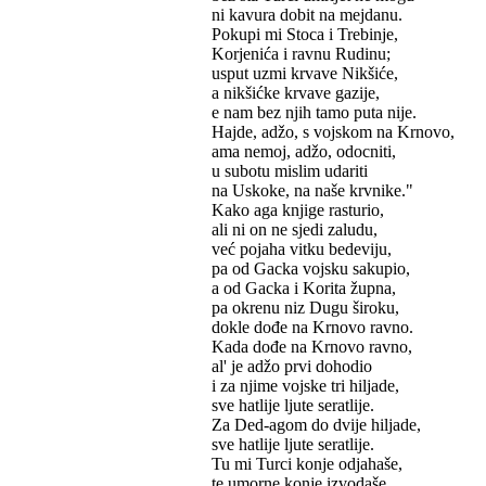
ni kavura dobit na mejdanu.
Pokupi mi Stoca i Trebinje,
Korjenića i ravnu Rudinu;
usput uzmi krvave Nikšiće,
a nikšićke krvave gazije,
e nam bez njih tamo puta nije.
Hajde, adžo, s vojskom na Krnovo,
ama nemoj, adžo, odocniti,
u subotu mislim udariti
na Uskoke, na naše krvnike."
Kako aga knjige rasturio,
ali ni on ne sjedi zaludu,
već pojaha vitku bedeviju,
pa od Gacka vojsku sakupio,
a od Gacka i Korita župna,
pa okrenu niz Dugu široku,
dokle dođe na Krnovo ravno.
Kada dođe na Krnovo ravno,
al' je adžo prvi dohodio
i za njime vojske tri hiljade,
sve hatlije ljute seratlije.
Za Ded-agom do dvije hiljade,
sve hatlije ljute seratlije.
Tu mi Turci konje odjahaše,
te umorne konje izvodaše,