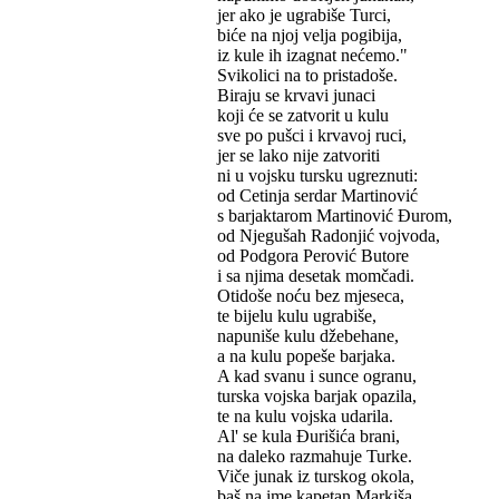
jer ako je ugrabiše Turci,
biće na njoj velja pogibija,
iz kule ih izagnat nećemo."
Svikolici na to pristadoše.
Biraju se krvavi junaci
koji će se zatvorit u kulu
sve po pušci i krvavoj ruci,
jer se lako nije zatvoriti
ni u vojsku tursku ugreznuti:
od Cetinja serdar Martinović
s barjaktarom Martinović Đurom,
od Njegušah Radonjić vojvoda,
od Podgora Perović Butore
i sa njima desetak momčadi.
Otidoše noću bez mjeseca,
te bijelu kulu ugrabiše,
napuniše kulu džebehane,
a na kulu popeše barjaka.
A kad svanu i sunce ogranu,
turska vojska barjak opazila,
te na kulu vojska udarila.
Al' se kula Đurišića brani,
na daleko razmahuje Turke.
Viče junak iz turskog okola,
baš na ime kapetan Markiša,