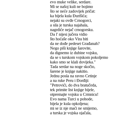
evo muke velike, serdare.
Mi se našoj kuli ne bojimo
što se neće zadovijek pričat:
ka bijela kula Đurišića;
nejaki su ovđe Crnogorci,
a sila je turska najahala,
nagrdiće nejač crnogorsku.
Da l' nijesi jučera vidio
što hoćaše oko Vira biti
da ne dođe pedeset Građanah?
Nego piši knjige šarovite,
da dignemo iz dubine vojsku,
da se s turskom vojskom pokoljemo
kako smo se klali dovijeka."
Tada serdar na noge skočio,
šarene je knjige nakitio.
Jednu posla na ravno Cetinje
a na ruke Peru i Đorđiji:
"Petrovići, do dva bratučeda,
tek primite list knjige bijele,
otpremajte vojsku u Crmnicu!
Evo nama Turci u pohode,
bijela je kula opkoljena;
mi se iz nje maći ne smijemo,
a turska je vojska ojačala,