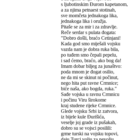
s ljubotinskim Đurom kapetanom,
a za njima petnaest stotinah,
sve momčeta jednakoga lika,
jednakoga lika i oružja.
Pitaše se za mir i za zdravlje.
Reče serdar s pulata đogata:
"Dobro došli, braćo Cetinjani!
Kada god smo miješali vojsku
vazda nam je dobra ruka bila,
po tuđem smo čepali pepelu,
i sad ćemo, braćo, ako bog da!
Imam dobar biljeg za junaštvo:
poda mnom je đogat osilio,
ne da mi se skinut ni počinut,
nego hita put ravne Crmnice;
biće naša, ako bogda, ruka."
Sađe vojska u ravnu Crmnicu
i počinu Viru širokome
kraj studene rijeke Crmnice.
Glede vojsku Srbi iz zatvora,
iz bijele kule Đurišića,
veselje joj grade iz pušakah,
dobro su se vojsci posilili:
grme turski na vojsku topovi,
daju Turci volju za nevolju,