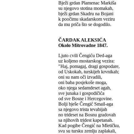
Bježi grdan Plamenac Markiša
su njegovo stotina momakah,
bježi grdan Skadru na Bojani
k poočimu skadarskom veziru
da mu priča što se dogodilo.
ČARDAK ALEKSIĆA
Okolo Mitrovadne 1847.
Ljuto cvili Čengiću Ded-aga
uz koljeno mostarskog vezira:
"Haj, pomagaj, dragi gospodare,
od Uskokah, turskijeh krvnikah;
oni su nam oči izvadili,
oni baba posjekoše moga,
oko njega sedamdeset agah,
sve junaka i gospodičića
od sve Bosne i Hercegovine.
Bolji bješe Čengić Smail-aga
sa njegovo trista tevabijah
no trideset na Bosnu gradovah
sa njihovih tridest kapetanah.
Kad pogibe Čengić na Mletičku,
svu su tursku zemlju zaplakali,