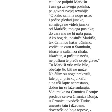
te u lice poljubi Markišu
i uze ga za svoga posinka,
pa govori svojoj tevabiji:
"Otkako sam na noge ustao
i počeo gledati junake,
zornijega ne viđeh junaka
od Markiše, mojega posinka;
do cara mu ne bi naša para.
Ako bog da, posinče Markiša,
tek Crmnicu hašar učinimo,
vodiću te caru u Stambolu,
iskaće te sultan za rikala,
iskaće te, a puštit te neću,
ne puštam te pređe svoje glave."
To Markiši vrlo milo bilo,
obećaje što biti ne može.
Na ćilim su noge prekrstili,
lule piju, prisrkuju kafu,
a na uši šapte neprestano,
dobro im se laže sudaraju.
Viđi muke na Crmnicu Gornju:
predade se sva Crmnica Donja,
u Crmnicu uvedoše Turke.
unesoše tain i džebanu,
dovezoše od boja topove, -