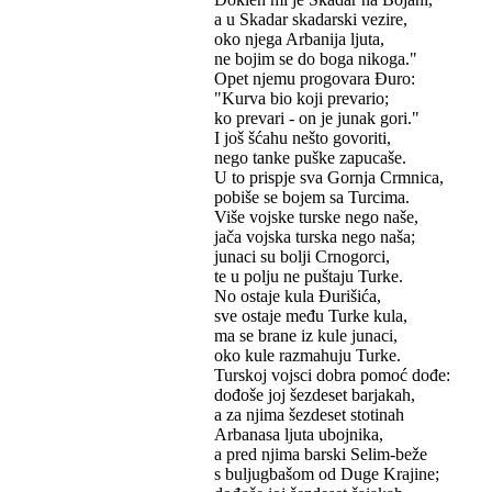
a u Skadar skadarski vezire,
oko njega Arbanija ljuta,
ne bojim se do boga nikoga."
Opet njemu progovara Đuro:
"Kurva bio koji prevario;
ko prevari - on je junak gori."
I još šćahu nešto govoriti,
nego tanke puške zapucaše.
U to prispje sva Gornja Crmnica,
pobiše se bojem sa Turcima.
Više vojske turske nego naše,
jača vojska turska nego naša;
junaci su bolji Crnogorci,
te u polju ne puštaju Turke.
No ostaje kula Đurišića,
sve ostaje među Turke kula,
ma se brane iz kule junaci,
oko kule razmahuju Turke.
Turskoj vojsci dobra pomoć dođe:
dođoše joj šezdeset barjakah,
a za njima šezdeset stotinah
Arbanasa ljuta ubojnika,
a pred njima barski Selim-beže
s buljugbašom od Duge Krajine;