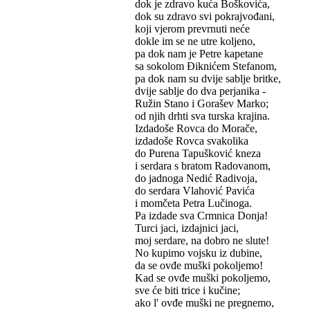
dok je zdravo kuća Boškovića,
dok su zdravo svi pokrajvođani,
koji vjerom prevrnuti neće
dokle im se ne utre koljeno,
pa dok nam je Petre kapetane
sa sokolom Điknićem Stefanom,
pa dok nam su dvije sablje britke,
dvije sablje do dva perjanika -
Ružin Stano i Gorašev Marko;
od njih drhti sva turska krajina.
Izdadoše Rovca do Morače,
izdadoše Rovca svakolika
do Purena Tapušković kneza
i serdara s bratom Radovanom,
do jadnoga Nedić Radivoja,
do serdara Vlahović Pavića
i momčeta Petra Lučinoga.
Pa izdade sva Crmnica Donja!
Turci jaci, izdajnici jaci,
moj serdare, na dobro ne slute!
No kupimo vojsku iz dubine,
da se ovđe muški pokoljemo!
Kad se ovđe muški pokoljemo,
sve će biti trice i kučine;
ako l' ovđe muški ne pregnemo,