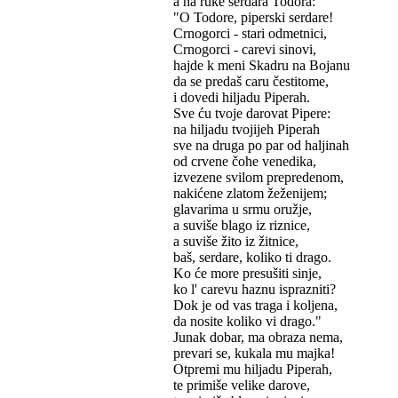
a na ruke serdara Todora:
"O Todore, piperski serdare!
Crnogorci - stari odmetnici,
Crnogorci - carevi sinovi,
hajde k meni Skadru na Bojanu
da se predaš caru čestitome,
i dovedi hiljadu Piperah.
Sve ću tvoje darovat Pipere:
na hiljadu tvojijeh Piperah
sve na druga po par od haljinah
od crvene čohe venedika,
izvezene svilom prepredenom,
nakićene zlatom žeženijem;
glavarima u srmu oružje,
a suviše blago iz riznice,
a suviše žito iz žitnice,
baš, serdare, koliko ti drago.
Ko će more presušiti sinje,
ko l' carevu haznu isprazniti?
Dok je od vas traga i koljena,
da nosite koliko vi drago."
Junak dobar, ma obraza nema,
prevari se, kukala mu majka!
Otpremi mu hiljadu Piperah,
te primiše velike darove,