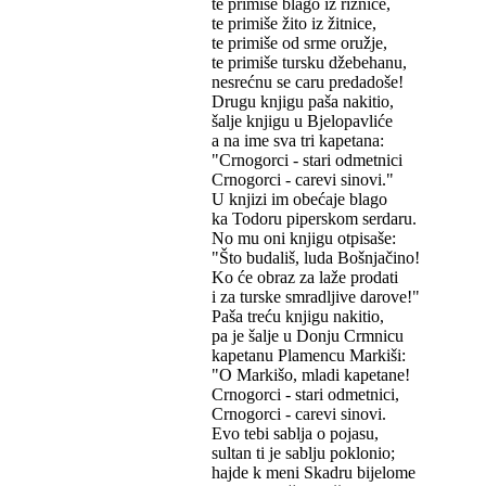
te primiše blago iz riznice,
te primiše žito iz žitnice,
te primiše od srme oružje,
te primiše tursku džebehanu,
nesrećnu se caru predadoše!
Drugu knjigu paša nakitio,
šalje knjigu u Bjelopavliće
a na ime sva tri kapetana:
"Crnogorci - stari odmetnici
Crnogorci - carevi sinovi."
U knjizi im obećaje blago
ka Todoru piperskom serdaru.
No mu oni knjigu otpisaše:
"Što budališ, luda Bošnjačino!
Ko će obraz za laže prodati
i za turske smradljive darove!"
Paša treću knjigu nakitio,
pa je šalje u Donju Crmnicu
kapetanu Plamencu Markiši:
"O Markišo, mladi kapetane!
Crnogorci - stari odmetnici,
Crnogorci - carevi sinovi.
Evo tebi sablja o pojasu,
sultan ti je sablju poklonio;
hajde k meni Skadru bijelome