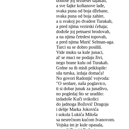
dođoše joj šezdeset šajakah,
a sve šajke koštanove lađe,
svaka puna od boja džebane,
svaka puna od boja zahire,
a u svakoj po dvadest Turakah,
a pred njima vezirski ćehaja;
dođoše joj petnaest brodovah,
a na njima četrdest topovah,
a pred njima Murić Selman-aga.
Turci su se dobro posilili.
Vide muku sa kule junaci,
al' se muci ne podaju živi,
nego brane kulu od Turakah.
Grdne su ih misli priklopile:
sila turska, izdaja domaća!
No govori Radonjić vojvoda:
"O serdare, naša poglavico,
ti si dobar junak za junaštvo,
no pogledaj što se uradilo:
izdadoše Kuči svikolici
do jadnoga Božović Dragoja
i delije Marka Jokovića
i sokola Lukića Miloša
sa nesrećnom kućom Ivanovom.
Vojska im je kule opasala,