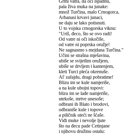
Grmi vatra, da oči ispadnu,
pala živa muka na junake:
množ Turčina, malo Crnogorca,
Arbanasi krvavi junaci,
ne daju se lako potisnuti.
U to vojska crnogorska viknu:
"Uriš, đeco, što se ovo radi!
Od vatre ni oči iskočiše,
od vatre ni poprska oružje!
Ne sagnasmo s mejdana Turčina."
Učini se strašna mješavina,
ubiše se svijetlim oružjem,
ubiše se drvljem i kamenjem,
kleti Turci pleća okrenuše.
Al' zafajdu, dragi pobratime!
Blizu im se kule namjeriše,
a na kule ubojni topovi:
blizu im se lađe namjeriše,
utekoše, mrtve unesoše;
odbrani ih Blato i brodovi,
odbraniše kule i topove
a piličnik uteći ne šćaše.
Viđi muke i nevolje ljute
što na đecu pade Cetinjane
i njihovu družinu ostalu: