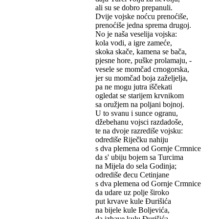
ali su se dobro prepanuli.
Dvije vojske noćcu prenoćiše,
prenoćiše jedna sprema drugoj.
No je naša veselija vojska:
kola vodi, a igre zameće,
skoka skače, kamena se bača,
pjesne hore, puške prolamaju, -
vesele se momčad crnogorska,
jer su momčad boja zaželjelja,
pa ne mogu jutra iščekati
ogledat se starijem krvnikom
sa oružjem na poljani bojnoj.
U to svanu i sunce ogranu,
džebehanu vojsci razdadoše,
te na dvoje razrediše vojsku:
odrediše Riječku nahiju
s dva plemena od Gornje Crmnice
da s' ubiju bojem sa Turcima
na Mijela do sela Godinja;
odrediše đecu Cetinjane
s dva plemena od Gornje Crmnice
da udare uz polje široko
put krvave kule Đurišića
na bijele kule Boljevića,
da izbave kulu Đurišića