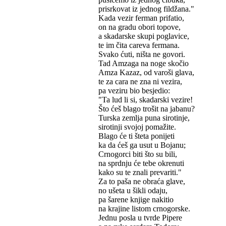
prisrkovat iz jednog fildžana."
Kada vezir ferman prifatio,
on na gradu obori topove,
a skadarske skupi poglavice,
te im čita careva fermana.
Svako ćuti, ništa ne govori.
Tad Amzaga na noge skočio
Amza Kazaz, od varoši glava,
te za cara ne zna ni vezira,
pa veziru bio besjedio:
"Ta lud li si, skadarski vezire!
Što ćeš blago trošit na jabanu?
Turska zemlja puna sirotinje,
sirotinji svojoj pomažite.
Blago će ti šteta ponijeti
ka da ćeš ga usut u Bojanu;
Crnogorci biti što su bili,
na sprdnju će tebe okrenuti
kako su te znali prevariti."
Za to paša ne obraća glave,
no ušeta u šikli odaju,
pa šarene knjige nakitio
na krajine listom crnogorske.
Jednu posla u tvrde Pipere