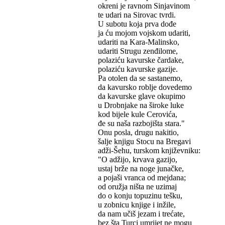
okreni je ravnom Sinjavinom
te udari na Sirovac tvrdi.
U subotu koja prva dođe
ja ću mojom vojskom udariti,
udariti na Kara-Malinsko,
udariti Strugu zenđilome,
polaziću kavurske čardake,
polaziću kavurske gazije.
Pa otolen da se sastanemo,
da kavursko roblje dovedemo
da kavurske glave okupimo
u Drobnjake na široke luke
kod bijele kule Cerovića,
đe su naša razbojišta stara."
Onu posla, drugu nakitio,
šalje knjigu Stocu na Bregavi
adži-Šehu, turskom književniku:
"O adžijo, krvava gazijo,
ustaj brže na noge junačke,
a pojaši vranca od mejdana;
od oružja ništa ne uzimaj
do o konju topuzinu tešku,
u zobnicu knjige i inžile,
da nam učiš jezam i trećate,
bez šta Turci umrijet ne mogu