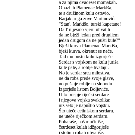
a za njima dvadeset momakah.
Opazi ih Plamenac Markiša,
te s družinom kulu ostavio.
Barjaktar ga zove Martinović:
"Stan', Markišo, turski kapetane!
Da l' nijesmo vjeru uhvatili
da ne bježi jedan pred drugijem
jedan drugom da ne pušti kule?"
Bježi kurva Plamenac Markiša,
bježi kurva, okrenut se neće.
Tad mu pustu kulu izgorješe.
Serdar s vojskom na kulu juriša,
kule pale, a roblje hvataju.
No je serdar srca milostiva,
ne da roba pređe svoje glave,
no puštaje roblje na slobodu.
Izgorješe listom Boljeviće.
U to prispje riječki serdare
i njegova vojska svakolika;
niz selo je napuštio vojsku.
Što uteče cetinjskom serdaru,
ne uteče riječkom serdaru.
Poharaše, hašar učiniše,
četrdeset kulah idžgoriješe
i stotinu robah uhvatiše.