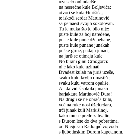
uza selo oni udariše
na nesrećne kule Boljevića;
otvori se kula Đurišića,
te iskoči serdar Martinović
sa petnaest svojih sokolovah,
Tu je muka što je bilo nije:
puste kule za boj naređene,
puste kule pune džebehane,
puste kule punane junakah,
puške grme, padaju junaci,
na juriš se otimaju kule.
No birani ginu Crnogorci:
nije lako kule uzimati.
Dvadest kulah na juriš uzeše,
svaku kulu krvlju omastiše,
svaku kulu vatrom opališe.
Al' da vidiš sokola junaka
barjaktara Martinović Đura!
Na drugu se ne obraća kulu,
već na ruke nosi džeferdara,
trči junak kuli Markišinoj,
kako mu se pređe zahvalio;
s Đurom lete do dva pobratima,
od Njegušah Radonjić vojvoda
s ljubotinskim Đurom kapetanom,