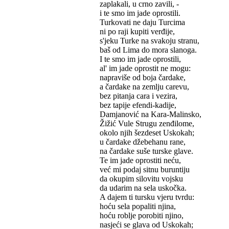
zaplakali, u crno zavili, -
i te smo im jade oprostili.
Turkovati ne daju Turcima
ni po raji kupiti verđije,
s'jeku Turke na svakoju stranu,
baš od Lima do mora slanoga.
I te smo im jade oprostili,
al' im jade oprostit ne mogu:
napraviše od boja čardake,
a čardake na zemlju carevu,
bez pitanja cara i vezira,
bez tapije efendi-kadije,
Damjanović na Kara-Malinsko,
Žižić Vule Strugu zenđilome,
okolo njih šezdeset Uskokah;
u čardake džebehanu rane,
na čardake suše turske glave.
Te im jade oprostiti neću,
već mi podaj sitnu buruntiju
da okupim silovitu vojsku
da udarim na sela uskočka.
A dajem ti tursku vjeru tvrdu:
hoću sela popaliti njina,
hoću roblje porobiti njino,
nasjeći se glava od Uskokah;