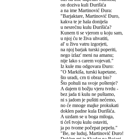
on doziva kuli Đurišića
a na ime Martinović Đura:
"Barjaktare, Martinović Đuro,
kakva te je hala donijela
u nesrećnu kulu Đurišića?
Kunem ti se vjerom u koju sam,
u njoj ću te živa uhvatiti,
al' u živu vatru izgorjeti,
na njoj barjak turski poperiti,
nego izlaz' meni na amanu;
nije lako s carem vojevati."
Iz kule mu odgovara Đuro:
"O Markiša, turski kapetane,
što uradi, crn ti obraz bio?
Što pohuli na svoje poštenje?
A dajem ti božju vjeru tvrdu -
bez jada ti kulu ne puštamo,
ni s jadom je puštiti nećemo,
no će mnoge majke prokukati
doklen padne kula Đurišića.
A uzdam se u boga miloga,
ti ćeš tvoju kulu ostaviti,
ja po tvome počepat pepelu."
"Be, ne luduj, Martinović Đuro!
Doklen mi je Skadar na Bojani,