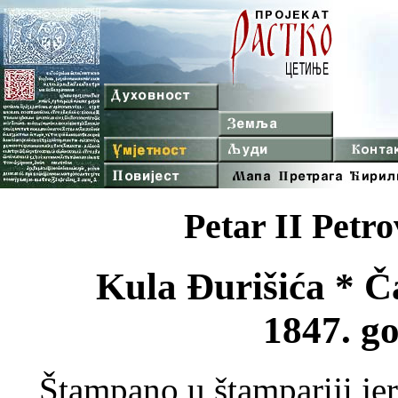
Petar II Petro
Kula Đurišića * Č
1847. g
Štampano u štampariji je