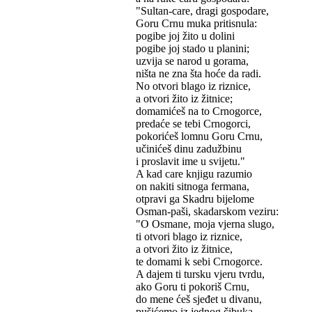
"Sultan-care, dragi gospodare,
Goru Crnu muka pritisnula:
pogibe joj žito u dolini
pogibe joj stado u planini;
uzvija se narod u gorama,
ništa ne zna šta hoće da radi.
No otvori blago iz riznice,
a otvori žito iz žitnice;
domamićeš na to Crnogorce,
predaće se tebi Crnogorci,
pokorićeš lomnu Goru Crnu,
učinićeš dinu zadužbinu
i proslavit ime u svijetu."
A kad care knjigu razumio
on nakiti sitnoga fermana,
otpravi ga Skadru bijelome
Osman-paši, skadarskom veziru:
"O Osmane, moja vjerna slugo,
ti otvori blago iz riznice,
a otvori žito iz žitnice,
te domami k sebi Crnogorce.
A dajem ti tursku vjeru tvrdu,
ako Goru ti pokoriš Crnu,
do mene ćeš sjeđet u divanu,
pušićemo iz jednog čibuka,