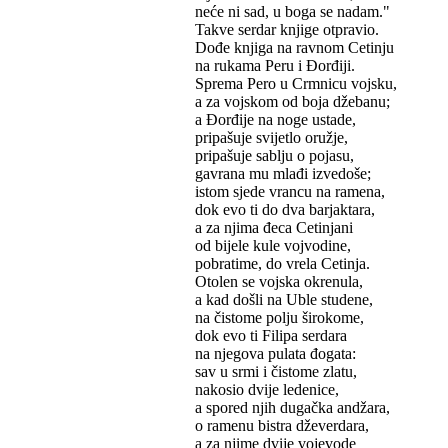
neće ni sad, u boga se nadam."
Takve serdar knjige otpravio.
Dođe knjiga na ravnom Cetinju
na rukama Peru i Đorđiji.
Sprema Pero u Crmnicu vojsku,
a za vojskom od boja džebanu;
a Đorđije na noge ustade,
pripašuje svijetlo oružje,
pripašuje sablju o pojasu,
gavrana mu mlađi izvedoše;
istom sjede vrancu na ramena,
dok evo ti do dva barjaktara,
a za njima đeca Cetinjani
od bijele kule vojvodine,
pobratime, do vrela Cetinja.
Otolen se vojska okrenula,
a kad došli na Uble studene,
na čistome polju širokome,
dok evo ti Filipa serdara
na njegova pulata đogata:
sav u srmi i čistome zlatu,
nakosio dvije ledenice,
a spored njih dugačka andžara,
o ramenu bistra dževerdara,
a za njime dvije vojevode