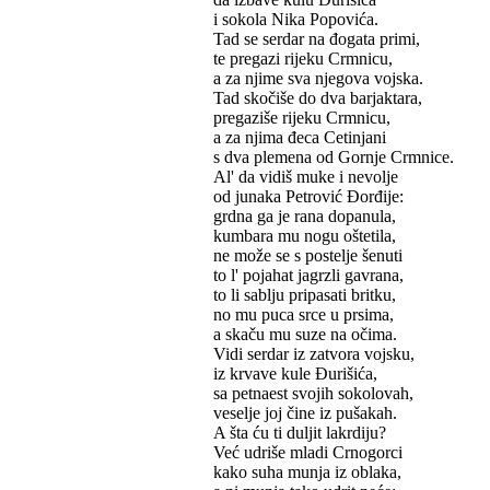
i sokola Nika Popovića.
Tad se serdar na đogata primi,
te pregazi rijeku Crmnicu,
a za njime sva njegova vojska.
Tad skočiše do dva barjaktara,
pregaziše rijeku Crmnicu,
a za njima đeca Cetinjani
s dva plemena od Gornje Crmnice.
Al' da vidiš muke i nevolje
od junaka Petrović Đorđije:
grdna ga je rana dopanula,
kumbara mu nogu oštetila,
ne može se s postelje šenuti
to l' pojahat jagrzli gavrana,
to li sablju pripasati britku,
no mu puca srce u prsima,
a skaču mu suze na očima.
Vidi serdar iz zatvora vojsku,
iz krvave kule Đurišića,
sa petnaest svojih sokolovah,
veselje joj čine iz pušakah.
A šta ću ti duljit lakrdiju?
Već udriše mladi Crnogorci
kako suha munja iz oblaka,