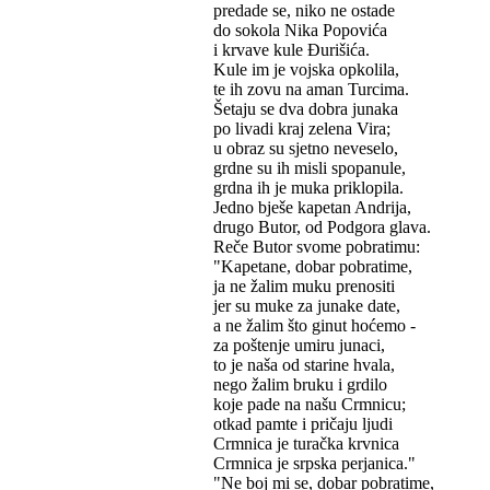
predade se, niko ne ostade
do sokola Nika Popovića
i krvave kule Đurišića.
Kule im je vojska opkolila,
te ih zovu na aman Turcima.
Šetaju se dva dobra junaka
po livadi kraj zelena Vira;
u obraz su sjetno neveselo,
grdne su ih misli spopanule,
grdna ih je muka priklopila.
Jedno bješe kapetan Andrija,
drugo Butor, od Podgora glava.
Reče Butor svome pobratimu:
"Kapetane, dobar pobratime,
ja ne žalim muku prenositi
jer su muke za junake date,
a ne žalim što ginut hoćemo -
za poštenje umiru junaci,
to je naša od starine hvala,
nego žalim bruku i grdilo
koje pade na našu Crmnicu;
otkad pamte i pričaju ljudi
Crmnica je turačka krvnica
Crmnica je srpska perjanica."
"Ne boj mi se, dobar pobratime,