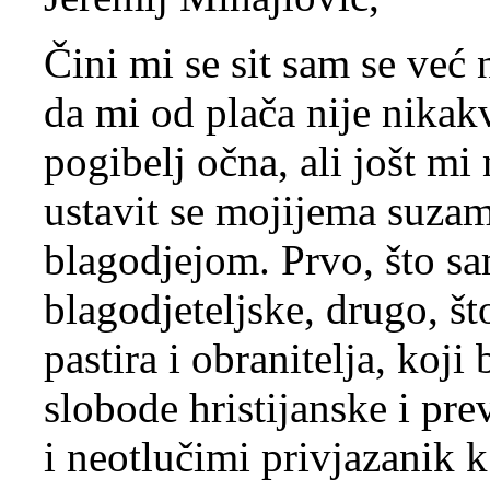
Čini mi se sit sam se već 
da mi od plača nije nikakv
pogibelj očna, ali jošt mi
ustavit se mojijema suza
blagodjejom. Prvo, što sam
blagodjeteljske, drugo, št
pastira i obranitelja, koji
slobode hristijanske i prev
i neotlučimi privjazanik k