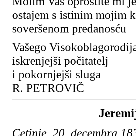
Molim Vas oprostite mi j
ostajem s istinim mojim 
soveršenom predanosću
Vašego Visokoblagorodij
iskrenjejši počitatelj
i pokornjejši sluga
R. PETROVIČ
Jeremi
Cetinje, 20. decembra 18