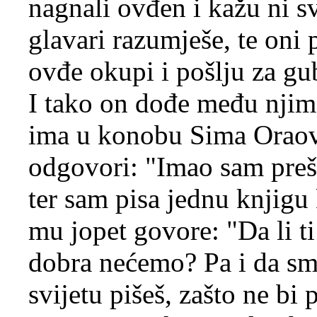
nagnali ovđen i kažu ni sv
glavari razumješe, te oni p
ovđe okupi i pošlju za g
I tako on dođe među njima
ima u konobu Sima Oraov
odgovori: "Imao sam prešu
ter sam pisa jednu knjig
mu jopet govore: "Da li ti
dobra nećemo? Pa i da smo
svijetu pišeš, zašto ne bi