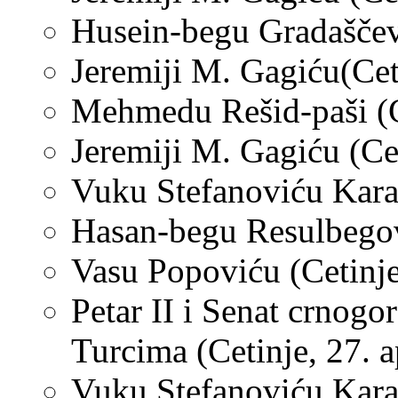
Husein-begu Gradaščevi
Jeremiji M. Gagiću(Cet
Mehmedu Rešid-paši (Ce
Jeremiji M. Gagiću (Cet
Vuku Stefanoviću Kara
Hasan-begu Resulbegov
Vasu Popoviću (Cetinje
Petar II i Senat crnog
Turcima (Cetinje, 27. a
Vuku Stefanoviću Karad