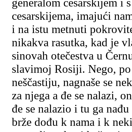
generalom cesarskijem i 
cesarskijema, imajući na
i na istu metnuti pokrovit
nikakva rasutka, kad je v
sinovah otečestva u Černu
slavimoj Rosiji. Nego, 
neščastiju, nagnaše se nek
za njega a đe se nalazi, o
đe se nalazio i tu ga nađu
brže dođu k nama i k neki