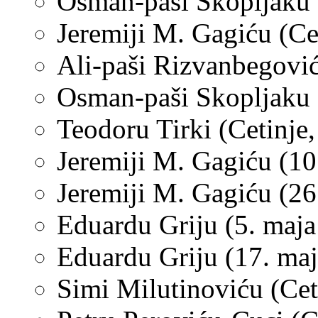
Osman-paši Skopljaku (
Jeremiji M. Gagiću (Cet
Ali-paši Rizvanbegović
Osman-paši Skopljaku 
Teodoru Tirki (Cetinje,
Jeremiji M. Gagiću (10.
Jeremiji M. Gagiću (26
Eduardu Griju (5. maja
Eduardu Griju (17. ma
Simi Milutinoviću (Cet