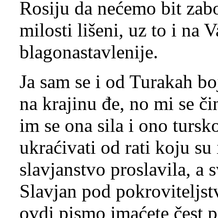
Rosiju da nećemo bit zabo
milosti lišeni, uz to i na
blagonastavlenije.
Ja sam se i od Turakah b
na krajinu đe, no mi se či
im se ona sila i ono tursk
ukraćivati od rati koju su
slavjanstvo proslavila, a 
Slavjan pod pokroviteljst
ovdi pismo imaćete čest pr