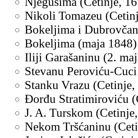
Njegušima (Cetinje, 16
Nikoli Tomazeu (Cetinj
Bokeljima i Dubrovčan
Bokeljima (maja 1848)
Iliji Garašaninu (2. ma
Stevanu Peroviću-Cuci (
Stanku Vrazu (Cetinje, 
Đorđu Stratimiroviću (C
J. A. Turskom (Cetinje,
Nekom Tršćaninu (Cetin