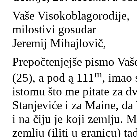
Vaše Visokoblagorodije,
milostivi gosudar
Jeremij Mihajlovič,
Prepočtenjejše pismo Vaše
m
(25), a pod ą 111
, imao 
istomu što me pitate za dv
Stanjeviće i za Maine, d
i na čiju je koji zemlju. 
zemlju (iliti u granicu) t