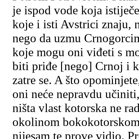
je ispod vode koja istiječ
koje i isti Avstrici znaju,
nego da uzmu Crnogorcim
koje mogu oni viđeti s mor
biti priđe [nego] Crnoj i
zatre se. A što opominjet
oni neće nepravdu učiniti,
ništa vlast kotorska ne r
okolinom bokokotorskom, 
nijesam te prove vidio. Pr