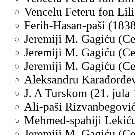
Vencelu Feteru fon Lili
Ferih-Hasan-paši (1838
Jeremiji M. Gagiću (Cet
Jeremiji M. Gagiću (Cet
Jeremiji M. Gagiću (Cet
Aleksandru Karađorđevi
J. A Turskom (21. jula
Ali-paši Rizvanbegović
Mehmed-spahiji Lekiću 
Jeremiji M. Gagiću (Ce