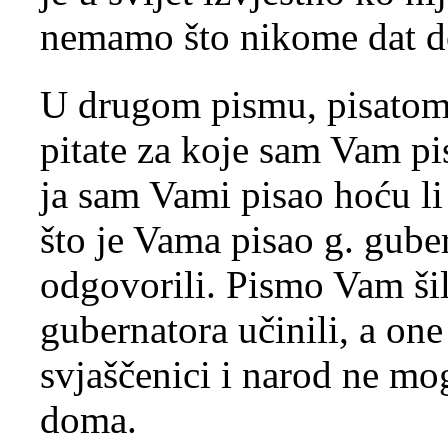
nemamo što nikome dat d
U drugom pismu, pisatom
pitate za koje sam Vam pi
ja sam Vami pisao hoću li
što je Vama pisao g. guber
odgovorili. Pismo Vam ši
gubernatora učinili, a one
svjaščenici i narod ne mog
doma.