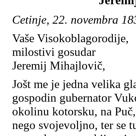
Jeremi
Cetinje, 22. novembra 18
Vaše Visokoblagorodije,
milostivi gosudar
Jeremij Mihajlovič,
Jošt me je jedna velika gl
gospodin gubernator Vuko
okolinu kotorsku, na Puč,
nego svojevoljno, ter se 