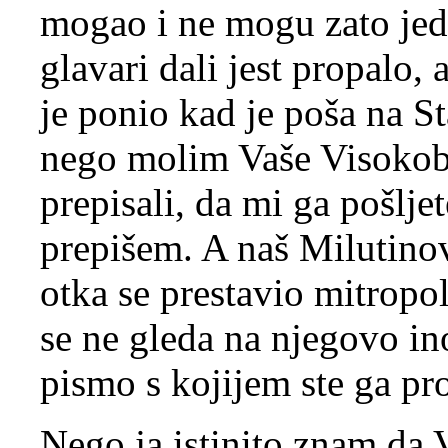
mogao i ne mogu zato jedi
glavari dali jest propalo,
je ponio kad je poša na St
nego molim Vaše Visokobl
prepisali, da mi ga pošljet
prepišem. A naš Milutino
otka se prestavio mitropol
se ne gleda na njegovo in
pismo s kojijem ste ga pr
Nego ja istinito znam da Vi