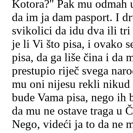
Kotora?" Pak mu odmah uz
da im ja dam pasport. I d
svikolici da idu dva ili t
je li Vi što pisa, i ovako
pisa, da ga liše čina i da
prestupio riječ svega narod
mu oni nijesu rekli nikud 
bude Vama pisa, nego ih b
da mu ne ostave traga u Č
Nego, videći ja to da ne 