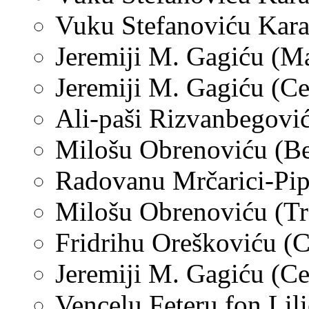
Vuku Stefanoviću Karad
Jeremiji M. Gagiću (Ma
Jeremiji M. Gagiću (Ce
Ali-paši Rizvanbegoviću
Milošu Obrenoviću (Beč
Radovanu Mrčarici-Pipe
Milošu Obrenoviću (Trs
Fridrihu Oreškoviću (Ce
Jeremiji M. Gagiću (Cet
Vencelu Feteru fon Lili