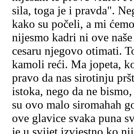
sila, toga je i pravda". N
kako su počeli, a mi ćemo 
nijesmo kadri ni ove naše
cesaru njegovo otimati. To
kamoli reći. Ma jopeta, ko
pravo da nas sirotinju prš
istoka, nego da ne bismo, 
su ovo malo siromahah goli
ove glavice svaka puna s
je u svijet izvjestno ko n