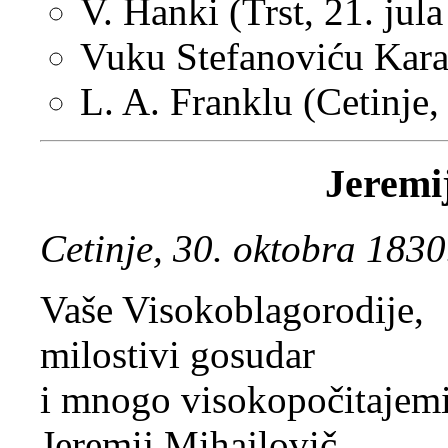
V. Hanki (Trst, 21. jul
Vuku Stefanoviću Karad
L. A. Franklu (Cetinje,
Jeremi
Cetinje, 30. oktobra 1830
Vaše Visokoblagorodije,
milostivi gosudar
i mnogo visokopočitajem
Jeremij Mihajlovič,