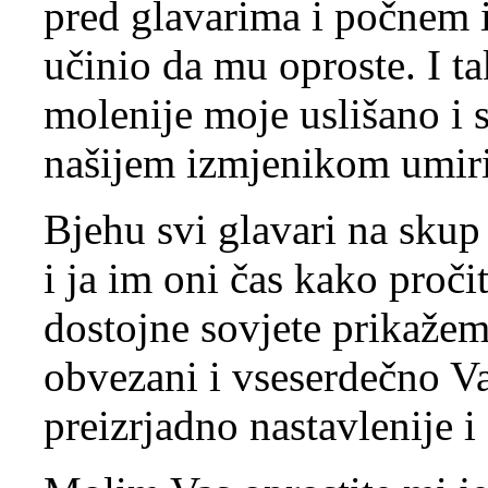
pred glavarima i počnem i
učinio da mu oproste. I t
molenije moje uslišano i s
našijem izmjenikom umir
Bjehu svi glavari na sku
i ja im oni čas kako proč
dostojne sovjete prikažem
obvezani i vseserdečno Va
preizrjadno nastavlenije i