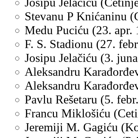
Josipu Jelačiću (Cetinj
Stevanu P Knićaninu (C
Medu
Puciću (23. apr.
F. S. Stadionu (27. feb
Josipu Jelačiću (3. jun
Aleksandru Karađorđev
Aleksandru Karađorđev
Pavlu Rešetaru (5. febr
Francu Miklošiću (Ceti
Jeremiji M. Gagiću (Ko