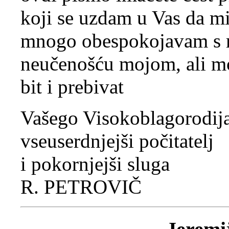
koji se uzdam u Vas da mi
mnogo obespokojavam s 
neučenošću mojom, ali mož
bit i prebivat
Vašego Visokoblagorodij
vseuserdnjejši počitatelj
i pokornjejši sluga
R. PETROVIČ