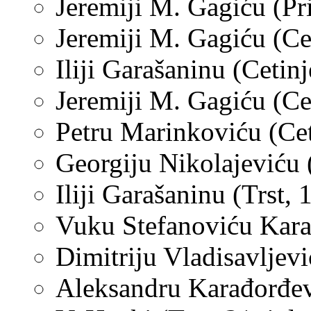
Jeremiji M. Gagiću (Pr
Jeremiji M. Gagiću (Ce
Iliji Garašaninu (Cetinj
Jeremiji M. Gagiću (Cet
Petru Marinkoviću (Cet
Georgiju Nikolajeviću (
Iliji
Garašaninu (Trst,
Vuku Stefanoviću Karad
Dimitriju Vladisavljevi
Aleksandru Karađorđevi