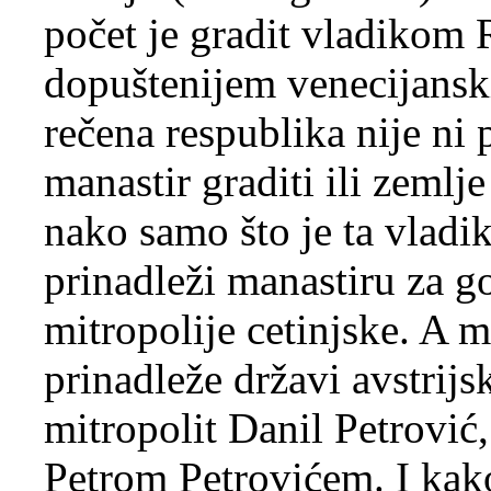
počet je gradit vladiko
dopuštenijem venecijansk
rečena respublika nije ni 
manastir graditi ili zemlje
nako samo što je ta vladi
prinadleži manastiru za 
mitropolije cetinjske. A m
prinadleže državi avstrijs
mitropolit Danil Petrović
Petrom Petrovićem. I kako