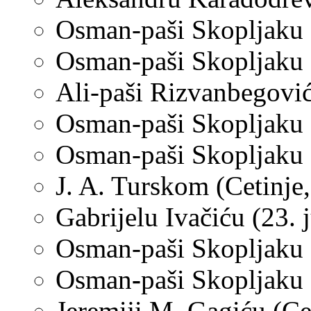
Osman-paši Skopljaku (
Osman-paši Skopljaku (
Ali-paši Rizvanbegović
Osman-paši Skopljaku 
Osman-paši Skopljaku 
J. A. Turskom (Cetinje
Gabrijelu Ivačiću (23. 
Osman-paši Skopljaku (
Osman
-
paši Skopljaku 
Jeremiji M. Gagiću (Ce