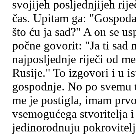
svojijeh posljednjijeh rij
čas. Upitam ga: "Gospodar
što ću ja sad?" A on se us
počne govorit: "Ja ti sad
najposljednje riječi od me
Rusije." To izgovori i u 
gospodnje. No po svemu to
me je postigla, imam prv
vsemogućega stvoritelja i s
jedinorodnuju pokrovitelj