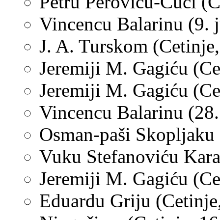
Petru Peroviću-Cuci (Ce
Vincencu Balarinu (9. 
J. A. Turskom (Cetinje,
Jeremiji M. Gagiću (Cet
Jeremiji M. Gagiću (Cet
Vincencu Balarinu (28.
Osman-paši Skopljaku (
Vuku Stefanoviću Karad
Jeremiji M. Gagiću (Ce
Eduardu Griju (Cetinje,