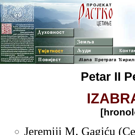
Petar II 
IZABR
[hronol
Jeremiji M. Gagiću (Cet