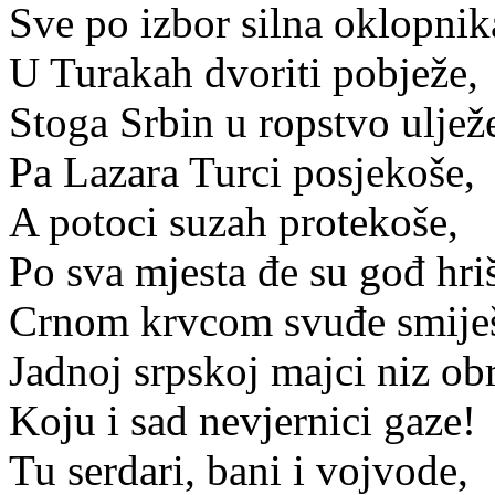
Sve po izbor silna oklopnik
U Turakah dvoriti pobježe,
Stoga Srbin u ropstvo uljež
Pa Lazara Turci posjekoše,
A potoci suzah protekoše,
Po sva mjesta đe su gođ hri
Crnom krvcom svuđe smiješ
Jadnoj srpskoj majci niz ob
Koju i sad nevjernici gaze!
Tu serdari, bani i vojvode,