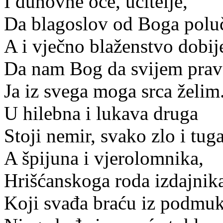
I duhovne oce, učitelje,
Da blagoslov od Boga poluč
A i vječno blaženstvo dobij
Da nam Bog da svijem prav
Ja iz svega moga srca želim
U hilebna i lukava druga
Stoji nemir, svako zlo i tuga
A špijuna i vjerolomnika,
Hrišćanskoga roda izdajnik
Koji svađa braću iz podmuk