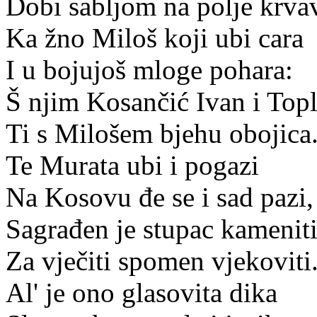
Dobi sabljom na polje krva
Ka žno Miloš koji ubi cara
I u bojujoš mloge pohara:
Š njim Kosančić Ivan i Topl
Ti s Milošem bjehu obojica
Te Murata ubi i pogazi
Na Kosovu đe se i sad pazi,
Sagrađen je stupac kamenit
Za vječiti spomen vjekoviti
Al' je ono glasovita dika