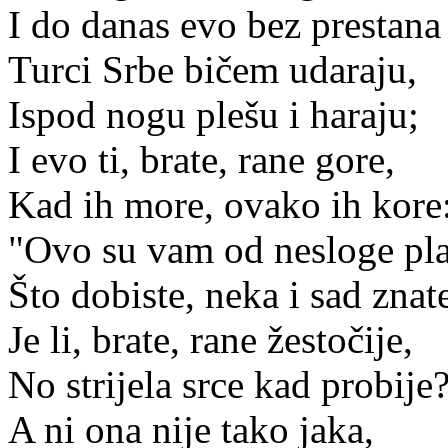
I do danas evo bez prestana
Turci Srbe bičem udaraju,
Ispod nogu plešu i haraju;
I evo ti, brate, rane gore,
Kad ih more, ovako ih kore
"Ovo su vam od nesloge pla
Što dobiste, neka i sad znat
Je li, brate, rane žestočije,
No strijela srce kad probije
A ni ona nije tako jaka,