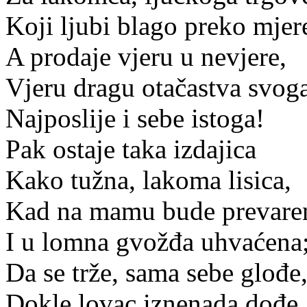
Koji ljubi blago preko mjer
A prodaje vjeru u nevjere,
Vjeru dragu otačastva svoga
Najposlije i sebe istoga!
Pak ostaje taka izdajica
Kako tužna, lakoma lisica,
Kad na mamu bude prevare
I u lomna gvožđa uhvaćena
Da se trže, sama sebe glođe
Dokle lovac iznenada dođe,