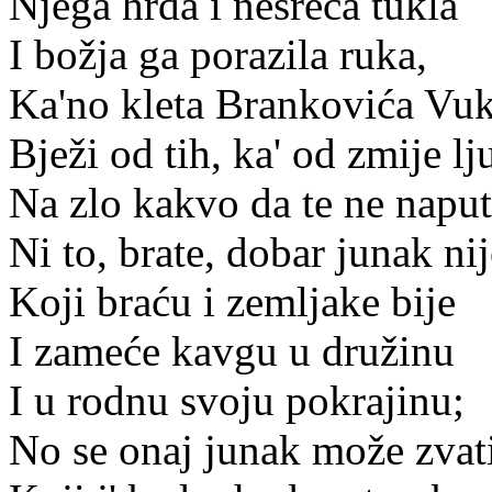
Njega hrđa i nesreća tukla
I božja ga porazila ruka,
Ka'no kleta Brankovića Vu
Bježi od tih, ka' od zmije lju
Na zlo kakvo da te ne naput
Ni to, brate, dobar junak nij
Koji braću i zemljake bije
I zameće kavgu u družinu
I u rodnu svoju pokrajinu;
No se onaj junak može zvati