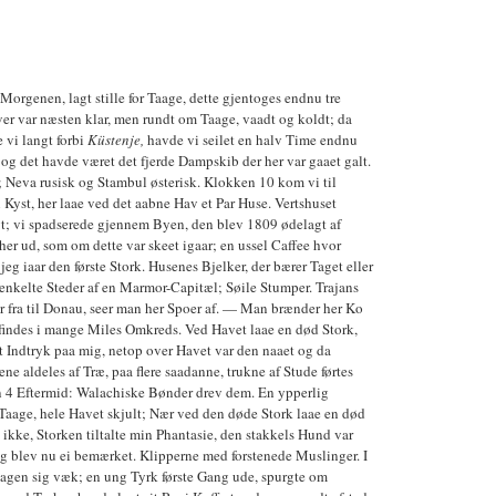
Morgenen, lagt stille for Taage, dette gjentoges endnu tre
r var næsten klar, men rundt om Taage, vaadt og koldt; da
 vi langt forbi
Küstenje,
havde vi seilet en halv Time endnu
og det havde været det fjerde Dampskib der her var gaaet galt.
k; Neva rusisk og Stambul østerisk. Klokken 10 kom vi til
 Kyst, her laae ved det aabne Hav et Par Huse. Vertshuset
igt; vi spadserede gjennem Byen, den blev 1809 ødelagt af
her ud, som om dette var skeet igaar; en ussel Caffee hvor
jeg iaar den første Stork. Husenes Bjelker, der bærer Taget eller
enkelte Steder af en Marmor-Capitæl; Søile Stumper. Trajans
er fra til Donau, seer man her Spoer af. — Man brænder her Ko
findes i mange Miles Omkreds. Ved Havet laae en død Stork,
t Indtryk paa mig, netop over Havet var den naaet og da
e aldeles af Træ, paa flere saadanne, trukne af Stude førtes
n 4 Eftermid: Walachiske Bønder drev dem. En ypperlig
aage, hele Havet skjult; Nær ved den døde Stork laae en død
ikke, Storken tiltalte min Phantasie, den stakkels Hund var
g blev nu ei bemærket. Klipperne med forstenede Muslinger. I
gen sig væk; en ung Tyrk første Gang ude, spurgte om