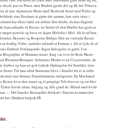
e skyde paa en Præst, men Ibrahin gjorte det og fik det Tilnavn.
n af sine skjønneste Heste med Skaberak besat med Perler og
befalede sine Paschaer at gjøre det samme, han satte strax i
chmud har ellers ladet sin ældste Søn dræbe, da han frygtede
de ham udraabe til Keiser; en Søster til den Dræbte har gjort en
e meget poetisk og have en skjøn Melodie i Mol. Alt hvad hun
lomster, Skyerne og Bosporus Bølger. Den nu værende Keiser
t en kraftig Villie, saaledes udstedt et Ferman, i Alt at lyde de af
deres Embeds Forlangende. Ingen Indsigelse at gjøre. I en
 Biographie af Marmier staaet. Idag var over de fleste Huses
sal Blomster-Bouquet. Sultanens Moder er en Cecasierinde; de
, kjøbes og faae en god tyrkisk Opdragelse for Seraillet, lære
 Stores Tid maa altid Sønnerne blive i Serailet for ei at stifte
 om med sine Sønner. Fruentimmerne intriguerer. Da Machmud
de Kisten hvor den staaer og et prægtigt Telt derover og nu blev
 Tyrker havde alene Adgang og Alle græd de. Mænd med hvidt
r han. — Det franske Skuespiller Selskab i Smyrna kommer her
ret her. Drukket belgisk Øl.
ai.