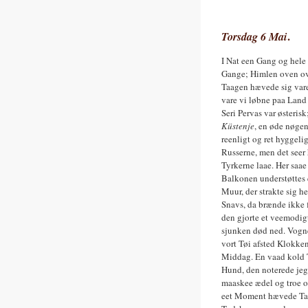
Torsdag 6 Mai
.
I Nat een Gang og hele 
Gange; Himlen oven ove
Taagen hævede sig vare
vare vi løbne paa Land 
Seri Pervas var østeris
Küstenje
, en øde nøgen
reenligt og ret hyggel
Russerne, men det seer 
Tyrkerne laae. Her saae 
Balkonen understøttes 
Muur, der strakte sig h
Snavs, da brænde ikke 
den gjorte et veemodig
sjunken død ned. Vognen
vort Tøi afsted Klokke
Middag. En vaad kold T
Hund, den noterede jeg 
maaskee ædel og troe o
eet Moment hævede Taa