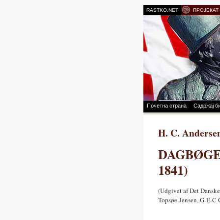
RASTKO.NET
ПРОЈЕКАТ
Почетна страна
Садржај б
H. C. Anderse
DAGBØGER, 
1841)
(Udgivet af Det Danske 
Topsøe-Jensen, G-E-C G