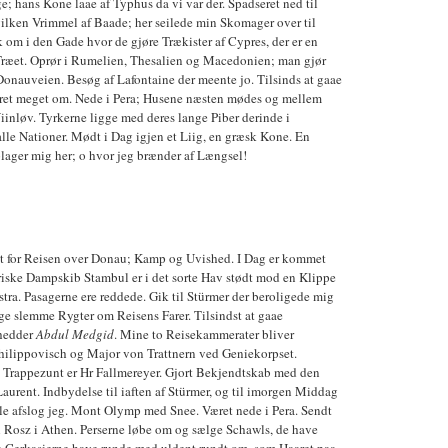
; hans Kone laae af Typhus da vi var der. Spadseret ned til
vilken Vrimmel af Baade; her seilede min Skomager over til
 om i den Gade hvor de gjøre Trækister af Cypres, der er en
 Træet. Oprør i Rumelien, Thesalien og Macedonien; man gjør
e Donauveien. Besøg af Lafontaine der meente jo. Tilsinds at gaae
eret meget om. Nede i Pera; Husene næsten mødes og mellem
Viinløv. Tyrkerne ligge med deres lange Piber derinde i
lle Nationer. Mødt i Dag igjen et Liig, en græsk Kone. En
plager mig her; o hvor jeg brænder af Længsel!
st for Reisen over Donau; Kamp og Uvished. I Dag er kommet
eriske Dampskib Stambul er i det sorte Hav stødt mod en Klippe
stra. Pasagerne ere reddede. Gik til Stürmer der beroligede mig
e slemme Rygter om Reisens Farer. Tilsindst at gaae
hedder
Abdul Medgid
. Mine to Reisekammerater bliver
hilippovisch og Major von Trattnern ved Geniekorpset.
a Trappezunt er Hr Fallmereyer. Gjort Bekjendtskab med den
aurent. Indbydelse til iaften af Stürmer, og til imorgen Middag
ele afslog jeg. Mont Olymp med Snee. Været nede i Pera. Sendt
il Rosz i Athen. Perserne løbe om og sælge Schawls, de have