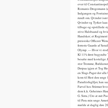
over til Constantinopel
Romanis Drogomann (en 
Indgangen og Fontainen,
rundt om. Qvinder især 
Qvinder og Tyrker laae.
tilbage og opstillede s
stive Halsbaand og hvi
Handsker; et Regiment 
preusiske Officeer Wen
forreste Gaarde af Sera
Olymp. — Hvor vi stode
Kl 11½ først begyndte
besatte med kostelige Æ
stor Tromme, Bækkener
Derpaa igjen et Tog He
en Slags Pager der alle
kom til Hest den unge 1
Paradiisfuglfjer, han s
Farvel hos Stürmer hvor
dem k.k. Geheimes Hau
G. Sirra.) Uro at mit Pa
til Pera min unge Amer
mælde at daglig døe 2