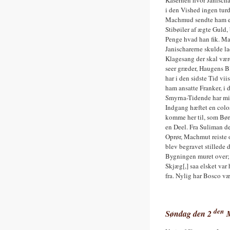
i den Vished ingen turd
Machmud sendte ham ee
Stibøiler af ægte Guld, 
Penge hvad han fik. Ma
Janischarerne skulde la
Klagesang der skal vær
seer græder, Haugens B
har i den sidste Tid viis
ham ansatte Franker, i 
Smyrna-Tidende har min
Indgang hæftet en colo
komme her til, som Børn
en Deel. Fra Suliman den
Oprør, Machmut reiste
blev begravet stillede 
Bygningen muret over;
Skjæg[,] saa elsket va
fra. Nylig har Bosco væ
den
Søndag den 2
M