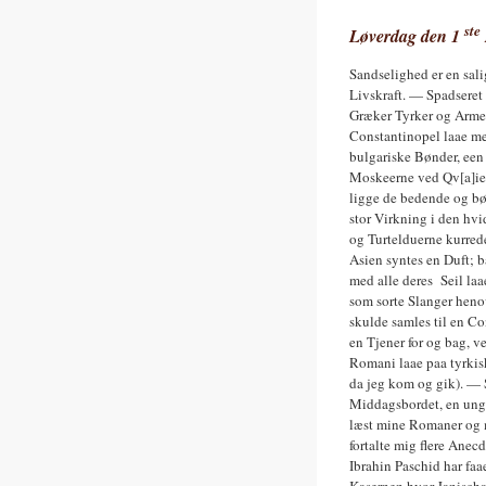
ste
Løverdag den 1
Sandselighed er en sal
Livskraft. — Spadseret
Græker Tyrker og Armen
Constantinopel laae me
bulgariske Bønder, een
Moskeerne ved Qv[a]ien.
ligge de bedende og bø
stor Virkning i den hvi
og Turtelduerne kurrede
Asien syntes en Duft; 
med alle deres Seil la
som sorte Slanger heno
skulde samles til en C
en Tjener for og bag, 
Romani laae paa tyrkis
da jeg kom og gik). —
Middagsbordet, en ung T
læst mine Romaner og mi
fortalte mig flere Ane
Ibrahin Paschid har faa
Kasernen hvor Janischar