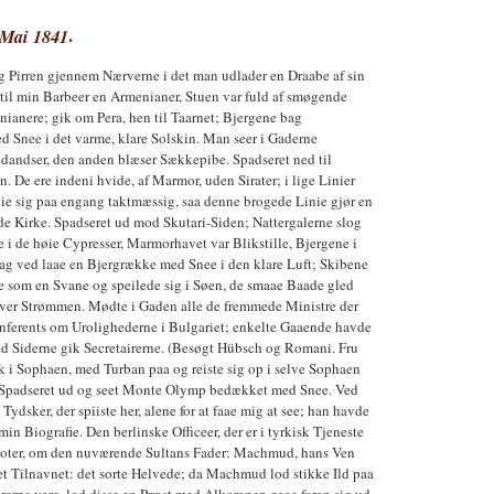
Mai 1841
.
ig Pirren gjennem Nærverne i det man udlader en Draabe af sin
 til min Barbeer en Armenianer, Stuen var fuld af smøgende
ianere; gik om Pera, hen til Taarnet; Bjergene bag
d Snee i det varme, klare Solskin. Man seer i Gaderne
 dandser, den anden blæser Sækkepibe. Spadseret ned til
 De ere indeni hvide, af Marmor, uden Sirater; i lige Linier
ie sig paa engang taktmæssig, saa denne brogede Linie gjør en
de Kirke. Spadseret ud mod Skutari-Siden; Nattergalerne slog
 i de høie Cypresser, Marmorhavet var Blikstille, Bjergene i
bag ved laae en Bjergrække med Snee i den klare Luft; Skibene
ae som en Svane og speilede sig i Søen, de smaae Baade gled
ver Strømmen. Mødte i Gaden alle de fremmede Ministre der
onferents om Urolighederne i Bulgariet; enkelte Gaaende havde
ved Siderne gik Secretairerne. (Besøgt Hübsch og Romani. Fru
k i Sophaen, med Turban paa og reiste sig op i selve Sophaen
 Spadseret ud og seet Monte Olymp bedækket med Snee. Ved
ydsker, der spiiste her, alene for at faae mig at see; han havde
n Biografie. Den berlinske Officeer, der er i tyrkisk Tjeneste
cdoter, om den nuværende Sultans Fader: Machmud, hans Ven
et Tilnavnet: det sorte Helvede; da Machmud lod stikke Ild paa
erne vare, lod disse en Præst med Alkoranen gaae foran sig ud,