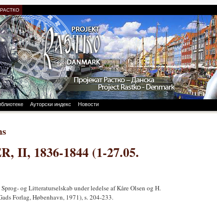
 РАСТКО
иблиотеке
Ауторски индекс
Новости
ns
II, 1836-1844 (1-27.05.
Sprog- og Litteraturselskab under ledelse af Kåre Olsen og H.
ads Forlag, Høbenhavn, 1971), s. 204-233.