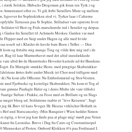
, i stærk Solskin; Hübschs Drogoman gik foran (en Tyrk.) og
Armenianer) efter os. Vi gik forbi Seraillets Mure og mellem
 ligeover for Sophiekirken stod vi. Tyrker laae i Cafeerne
opfyldte Terrassen paa St Sophie. Stilladser vare opreiste hvor
 Soldater til Hest og Fods marscherede ind i Serailet og derpaa
ig i Gaden fra Seraillet til Achmeds Moskee. Garden var med
de Flipper med en Snip under Hagen og alle med hvide
saa usselt ud i Klæder de havde bare Been i Tøfler. — Den
dt kom og fortalte mig mange Ting og vilde føre mig ind i de
ilet. Bag til laae Marmorhavet med det altid sneedækkede
 vare altid før de Henrettedes Hoveder kastede ud for Hundene.
 Toget. En Mængde smukke Heste, med prægtige Skaberakker
delstene førtes forbi under Musik (et Chor reed tidligere med
 &) Nu kom alle Officerer. Nu Embedsmænd og Stor-Vesiren.
ste med Fjerbuske og kostelige Skaberakker; Nu kom et Tog af
 bare grønne Paafugle Haler og i deres Midte (de vare tilfods)
9aarige Sultan i Frakke, en Fessi med en Brillant og en Slags
aae meget bleeg ud. Soldaterne raabte et ”leve Keiseren“. Sagt
 jeg fik Brev til hans Svoger. Hr. Huszas virklicher Hofrath in
s Hof und Statscanceley. (Min Banquier i Wien hedder Simon
s ei rigtig, o hvor jeg kan finde paa at plage mig! mødt paa Veien
ikaner fra Leonidas. Breve i Dag fra Cairo og Constantinopel
00 Mennesker af Pesten. Ombord Klokken 6½ paa Ferdinand I.