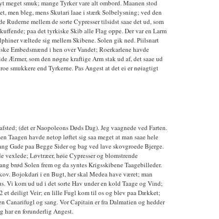
ahyt meget smuk; mange Tyrker vare alt ombord. Maanen stod
let, men bleg, mens Skutari laae i stærk Solbelysning; ved den
e Ruderne mellem de sorte Cypresser tilsidst saae det ud, som
skuffende; paa det tyrkiske Skib alle Flag oppe. Der var en Larm
elphiner væltede sig mellem Skibene. Solen gik ned. Piilsnart
kiske Embedsmænd i hen over Vandet; Roerkarlene havde
ide Ærmer, som den nøgne kraftige Arm stak ud af, det saae ud
 roe smukkere end Tyrkerne. Pas Angest at det ei er nøiagtigt
afsted; (det er Naopoleons Døds Dag). Jeg vaagnede ved Farten.
men Taagen havde netop løftet sig saa meget at man saae hele
lang Gade paa Begge Sider og bag ved lave skovgroede Bjerge.
de vexlede; Løvtræer, høie Cypresser og blomstrende
Gang brød Solen frem og da syntes Krigsskibene Taagebilleder.
Skov. Bojokdari i en Bugt, her skal Medea have været; man
s. Vi kom ud ud i det sorte Hav under en kold Taage og Vind;
2 et deiligt Veir; en lille Fugl kom til os og blev paa Dækket;
en Canarifugl og sang. Vor Capitain er fra Dalmatien og hedder
g har en forunderlig Angest.