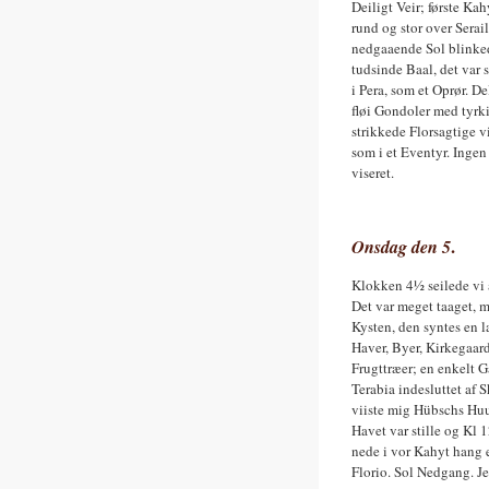
Deiligt Veir; første K
rund og stor over Serai
nedgaaende Sol blinked
tudsinde Baal, det var 
i Pera, som et Oprør. D
fløi Gondoler med tyr
strikkede Florsagtige v
som i et Eventyr. Ingen
viseret.
Onsdag den 5
.
Klokken 4½ seilede vi 
Det var meget taaget, 
Kysten, den syntes en 
Haver, Byer, Kirkegaar
Frugttræer; en enkelt 
Terabia indesluttet af 
viiste mig Hübschs Huu
Havet var stille og Kl 1
nede i vor Kahyt hang 
Florio. Sol Nedgang. Je