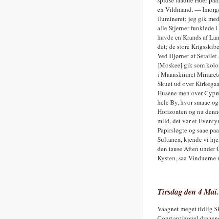
spidse laadne Huer paa
en Vildmand. — Imorgen
ilumineret; jeg gik me
alle Stjerner funklede 
havde en Krands af Lampe
det; de store Krigsski
Ved Hjørnet af Seraile
[Moskee] gik som kolos
i Maanskinnet Minarete
Skuet ud over Kirkegaa
Husene men over Cypre
hele By, hvor smaae og
Horizonten og nu denne
mild, det var et Eventy
Papirsløgte og saae pa
Sultanen, kjende vi hj
den tause Aften under 
Kysten, saa Vinduerne 
Tirsdag den 4 Mai.
Vaagnet meget tidlig S
Constantinopel dragen