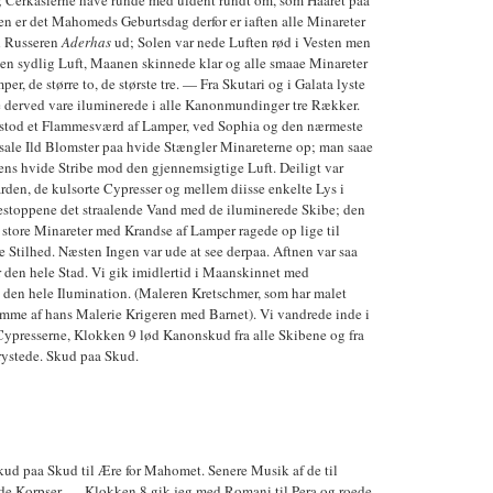
; Cerkasierne have runde med uldent rundt om, som Haaret paa
 er det Mahomeds Geburtsdag derfor er iaften alle Minareter
d Russeren
Aderhas
ud; Solen var nede Luften rød i Vesten men
i en sydlig Luft, Maanen skinnede klar og alle smaae Minareter
r, de større to, de største tre. — Fra Skutari og i Galata lyste
be derved vare iluminerede i alle Kanonmundinger tre Rækker.
t stod et Flammesværd af Lamper, ved Sophia og den nærmeste
ale Ild Blomster paa hvide Stængler Minareterne op; man saae
ns hvide Stribe mod den gjennemsigtige Luft. Deiligt var
rden, de kulsorte Cypresser og mellem diisse enkelte Lys i
stoppene det straalende Vand med de iluminerede Skibe; den
 store Minareter med Krandse af Lamper ragede op lige til
 Stilhed. Næsten Ingen var ude at see derpaa. Aftnen var saa
r den hele Stad. Vi gik imidlertid i Maanskinnet med
a den hele Ilumination. (Maleren Kretschmer, som har malet
emme af hans Malerie Krigeren med Barnet). Vi vandrede inde i
Cypresserne, Klokken 9 lød Kanonskud fra alle Skibene og fra
rystede. Skud paa Skud.
kud paa Skud til Ære for Mahomet. Senere Musik af de til
de Korpser. — Klokken 8 gik jeg med Romani til Pera og roede