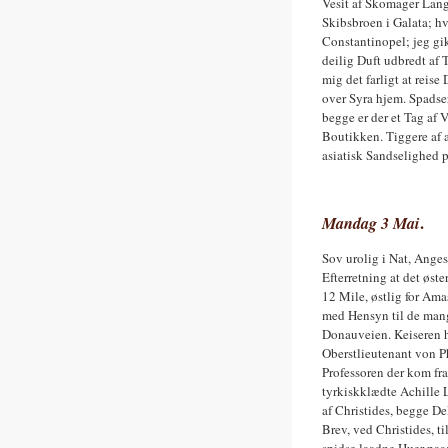
Vesit af Skomager Lange
Skibsbroen i Galata; h
Constantinopel; jeg gik
deilig Duft udbredt af
mig det farligt at reis
over Syra hjem. Spads
begge er der et Tag af 
Boutikken. Tiggere af a
asiatisk Sandselighed 
Mandag 3 Mai
.
Sov urolig i Nat, Ange
Efterretning at det øst
12 Mile, østlig for Ama
med Hensyn til de mang
Donauveien. Keiseren 
Oberstlieutenant von P
Professoren der kom fr
tyrkiskklædte Achille L
af Christides, begge D
Brev, ved Christides, t