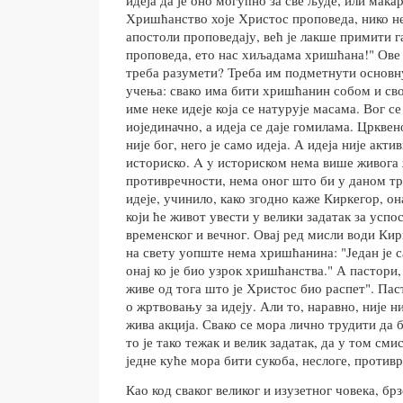
Хришћанство хоје Христос проповеда, нико н
апостоли проповедају, већ је лакше примити га
проповеда, ето нас хиљадама хришћана!" Ове 
треба разумети? Треба им подметнути основн
учења: свако има бити хришћанин собом и сво
име неке идеје која се натурује масама. Вог с
иојединачно, а идеја се даје гомилама. Цркве
није бог, него је само идеја. А идеја није акти
историско. A y историском нема више живога
противречности, нема оног што би у даном тр
идеје, учинило, како згодно каже Киркегор, он
који ће живот увести у велики задатак за усп
временског и вечног. Овај ред мисли води Кир
на свету уопште нема хришћанина: "Један је 
онај ко је био узрок хришћанства." А пастори,
живе од тога што је Христос био распет". Па
о жртвовању за идеју. Али то, наравно, није 
жива акција. Свако се мора лично трудити да б
то је тако тежак и велик задатак, да у том сми
једне куће мора бити сукоба, неслоге, против
Као код сваког великог и изузетног човека, бр