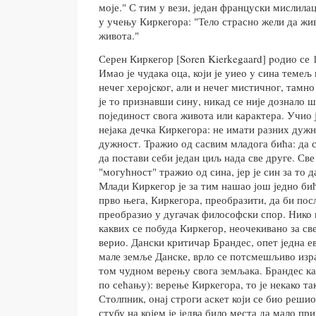
моје." С тим у вези, један француски мислилац
у учењу Киркегора: "Тело страсно жели да жи
живота."
Серен Киркегор [Soren Kierkegaard] poдио се 
Имао је чудака оца, који је уиео y сина темељ
нечег херојског, али и нечег мистичног, тамн
је то признавши сину, никад се није дознало ш
појединост свога живота или карактера. Учио ј
нејака дечка Киркегора: не имати разних дужн
дужност. Тражио од сасвим младога бића: да с
да постави себи један циљ нада све друге. Све 
"могућност" тражио од сина, јер је син за то д
Млади Киркегор је за тим нашао још једно биће
прво њега, Киркегора, преобразити, да би пос
преобразио у дугачак философски спор. Нико ни
каквих се побуда Киркегор, неочекивано за све
верио. Дански критичар Брандес, опет једна е
мале земље Данске, врло се потсмешљиво изра
том чудном верењу свога земљака. Брандес ка
по сећању): верење Киркегора, то је некако та
Столпник, онај строги аскет који се био решио
стубу на којем је једва било места да мало пр