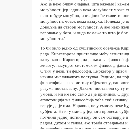
Ако је неко близу очајања, шта кажемо? кажем
могућност, јер једино нека могућност мозке с
нешто буде могућно, и очајник ће гкивети, опе
могућности, човек нема ваздуха. Понекад је 
довољна да створи могућност. A ако неко жел
веровање у бога, и онда помаже то што је бог
могућности."
То би било једно од суштинских обележја Кир
рада. Киркегорове присталице међу егзистен
кажу, као и Киркегор, да је њихова философија
животу, насупрот системским философијама ко
С тим у вези, ти философи, Киркегор у првом 
начина мислилачкога поступка. Рецимо, на пој
философија зна за истииу објективну, ван чове
разума постављену. Дакако, поставили су ту 
умови, и ми имамо само да је примимо. С друг
егзистенцијална философија хоће субјективну и
верује да је има. Наравно, не у смислу неке ћ
субјекта. Heгo y смислу једнога процеса: субје
потчини једној истини коју он сам остварује 
радом, духом и телом, ако треба страдањем и
философија очекује од нас да неку истину при