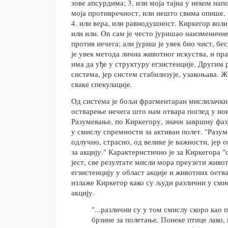
зове апсурдима; 3. или моја тајна у неком напо
моја противречност, или нешто свима опише, 
4. или вера, или равнодушност. Киркегор воли 
или или. On сам је често јуришао наизменичне
против нечега; али јуриш је увек био чист, б
је увек метода лична животног искуства, и пр
има да уђе у структуру егзистенције. Другим 
система, јер систем стабилизује, узакоњава. Ж
сваке спекулације.
Од система је бољи фрагментаран мислилачки 
остварење нечега што нам отвара поглед у но
Разумевање, по Киркегору, значи завршну фаз
у смислу спремности за активан полет. "Разуме
одлучно, страсно, од велике је важности, јер
за акцију." Карактеристично је за Киркегора 
јест, све резултате мисли мора преузети живот
егзистенцију у област акције и животних оетв
излаже Киркегор како су људи различни у сми
акцију.
"...различни су у том смислу скоро као 
брзине за полетање. Понеке птице лако, 