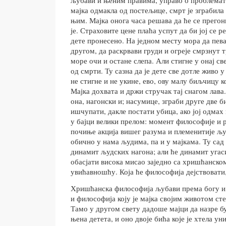
мајка одмакла од постељице, смрт је зграбила 
њим. Мајка онога часа решава да ће се прегон
је. Страховите цене плаћа успут да би јој се ре
дете пронесено. На једном месту мора да пева
другом, да раскрвави груди и огреје смрзнут т
море очи и остане слепа. Али стигне у онај с
од смрти. Ту сазна да је дете све дотле живо 
не стигне и не укине, ево, ову малу биљчицу ко
Мајка дохвата и држи стручак тај снагом лава.
она, нагонски и; насумице, зграби друге две б
ишчупати, дакле постати убица, ако јој одмах н
у бајци велики прелом: момент философије и р
почиње акција вишег разума и племенитије љу
обично у нама људима, па и у мајкама. Ту сад
динамит људских нагона; али ће динамит угас
обасјати висока мисао заједно са хришћанск
увићавношћу. Која ће философија дејствовати
Хришћанска философија љубави према богу и
и философија коју је мајка својим животом сте
Тамо у другом свету дадоше мајци да назре 
њена детета, и оно двоје бића које је хтела у