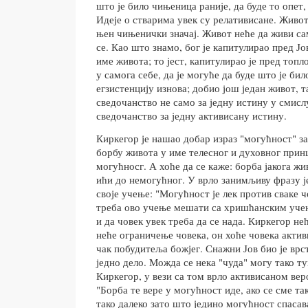
што је било чињеница раније, да буде то опет, 
Идеје о стварима увек су релативисане. Живот
њен чињенички значај. Живот неће да живи са
се. Као што знамо, бог је капитулирао пред Ј
име живота; то јест, капитулирао је пред топл
у самога себе, да је могуће да буде што је било
егзистенцију изнова; добио још један живот, т
сведочанство не само за једну истину у смисл
сведочанство за једну активисану истину.
Киркегор је нашао добар израз "могућност" за 
борбу живота у име телесног и духовног принц
могућносг. А хоће да се каже: борба јакога ж
ићи до немогућног. У врло занимљиву фразу ј
своје учење: "Могућност је лек против сваке ч
треба ово учење мешати са хришћанским учење
и да човек увек треба да се нада. Киркегор не
неће ограничење човека, он хоће човека актив
чак побудитеља божјег. Снажни Јов био је врс
једно дело. Можда се нека "чуда" могу тако 
Киркегор, у вези са том врло активисаном вер
"Борба те вере у могућност иде, ако се сме та
тако далеко зато што једино могућност спасав