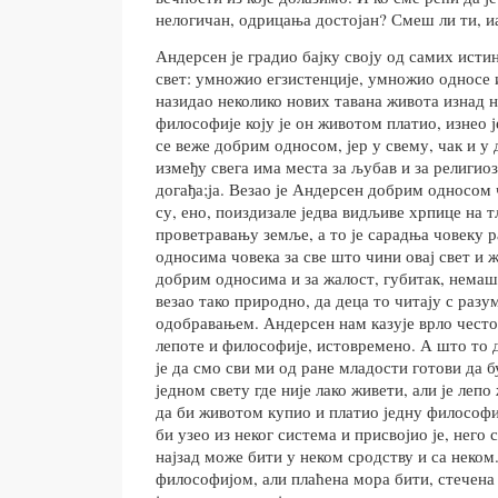
нелогичан, одрицања достојан? Смеш ли ти, иа
Андерсен је градио бајку своју од самих истин
свет: умножио егзистенције, умножио односе 
назидао неколико нових тавана живота изнад н
философије коју је он животом платио, изнео ј
се веже добрим односом, јер у свему, чак и у
између свега има места за љубав и за религио
догађа;ја. Везао је Андерсен добрим односом ч
су, ено, поиздизале једва видљиве хрпице на т
проветравању земље, а то је сарадња човеку р
односима човека за све што чини овај свет и ж
добрим односима и за жалост, губитак, немаш
везао тако природно, да деца то читају с разу
одобравањем. Андерсен нам казује врло често
лепоте и философије, истовремено. А што то д
је да смо сви ми од ране младости готови да 
једном свету где није лако живети, али је леп
да би животом купио и платио једну философи
би узео из неког система и присвојио је, него 
најзад може бити у неком сродству и са неком
философијом, али плаћена мора бити, стечен