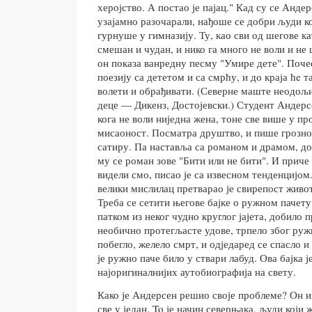
херојство. А постао је пајац." Кад су се Анде
узајамно разочарали, нађоше се добри људи ко
гурнуше у гимназију. Ту, као сви од шегове ка
смешан и чудан, и нико га много не воли и не 
он показа ванредну песму "Умире дете". Поче
поезију са дететом и са смрћу, и до краја ћe т
волети и обрађивати. (Северне маште неодољи
деце — Дикенз, Достојевски.) Студент Андер
кога не воли ниједна жена, тоне све више у п
мисаоност. Посматра друштво, и пише грозно
сатиру. Па наставља са романом и драмом, до
му се роман зове "Бити или не бити". И приче с
видели смо, писао је са извесном тенденцијом
велики мислилац претварао је свирепост живот
Треба се сетити његове бајке о ружном пачету
патком из неког чудно круглог јајета, добило 
необично протегљасте удове, трпело због руж
побегло, желело смрт, и одједаред се спасло и
је ружно паче било у ствари лабуд. Ова бајка ј
најоригиналнијих аутобиографија на свету.
Како је Андерсен решио своје проблеме? Он их
све у један. To је начин северњака, људи који