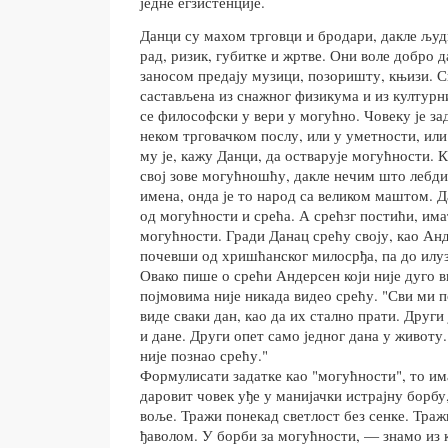
једне егзистенције.
Данци су махом трговци и бродари, дакле људи
рад, ризик, губитке и жртве. Они воле добро да
заносом предају музици, позоришту, књизи. С
састављена из снажног физикума и из културн
се философски у вери у могућно. Човеку је зад
неком трговачком послу, или у уметности, или
му је, кажу Данци, да остварује могућности. К
свој зове могућношћу, дакле нечим што лебди
имена, онда је то народ са великом маштом. Да
од могућности и срећа. А срећзг постићи, има
могућности. Гради Данац срећу своју, као Анде
почевши од хришћанског милосрђа, па до илуз
Овако пише о срећи Андерсен који није дуго 
појмовима није никада видео срећу. "Сви ми п
виде сваки дан, као да их стално прати. Други 
и дане. Други опет само једног дана у животу.
није познао срећу."
Формулисати задатке као "могућности", то има
даровит човек уђе у манијачки истрајну борбу
воље. Тражи понекад светлост без сенке. Траж
ђаволом. У борби за могућности, — знамо и