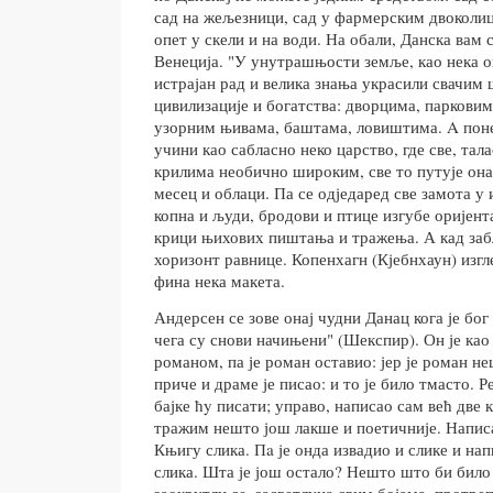
сад на жељезници, сад у фармерским двоколиц
опет у скели и на води. На обали, Данска вам 
Венеција. "У унутрашњости земље, као нека о
истрајан рад и велика знања украсили свачим 
цивилизације и богатства: дворцима, парковим
узорним њивама, баштама, ловиштима. A поне
учини као сабласно неко царство, где све, тал
крилима необично широким, све то путује она
месец и облаци. Па се одједаред све замота у
копна и људи, бродови и птице изгубе оријента
крици њихових пиштања и тражења. А кад заб
хоризонт равнице. Копенхагн (Кјебнхаун) изгле
фина нека макета.
Андерсен се зове онај чудни Данац кога је бог
чега су снови начињени" (Шекспир). Он је као
романом, па је роман оставио: јер је роман н
приче и драме је писао: и то је било тмасто. Р
бајке ћy писати; управо, написао сам већ две к
тражим нешто још лакше и поетичније. Написа
Књигу слика. Пa је онда извадио и слике и на
слика. Шта је још остало? Нешто што би било
заокрутли се, засветлуца свим бојама, протреп