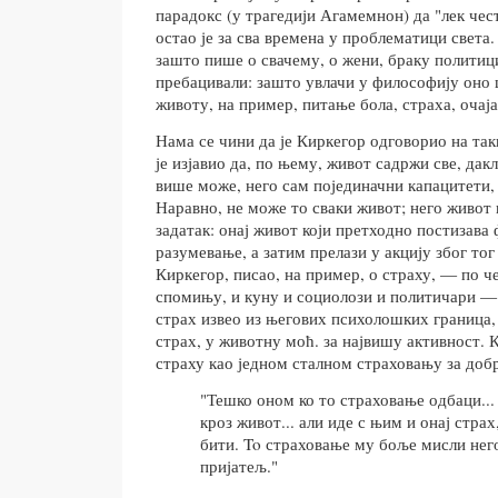
парадокс (у трагедији Агамемнон) да "лек чес
остао је за сва времена у проблематици света
зашто пише о свачему, о жени, браку политиц
пребацивали: зашто увлачи у философију оно 
животу, на пример, питање бола, страха, очај
Нама се чини да је Киркегор одговорио на так
је изјавио да, по њему, живот садржи све, дак
више може, него сам појединачни капацитети, 
Наравно, не може то сваки живот; него живот 
задатак: онај живот који претходно постизава
разумевање, а затим прелази у акцију због тог
Киркегор, писао, на пример, о страху, — по ч
спомињу, и куну и социолози и политичари — 
страх извео из његових психолошких граница, 
страх, у животну моћ. за највишу активност. 
страху као једном сталном страховању за доб
"Тешко оном ко то страховање одбаци...
кроз живот... али иде с њим и онај страх
бити. To страховање му боље мисли нег
пријатељ."