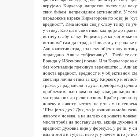
верујемо. Киркегор, напротив, очекује да нек
свим бићем, непрекидном активношћу. У томе
парадоксне изреке Киркегорове по којој је "су
вредност". Има можда своју слабу тачку то уче
у етику. Као штo све етике, кад дође до прак
истичу слабу тачку. Рецимо: ретко кад може о
истином" сам да страда. Повлачи у страдање и
Ако колектив страда за неку објективну истину
оправдано. Али за субјективну?... Треба се се
Бранда у Ибсеновој поеми. Или Киркегорова сл
без мотивације прекинуо вереништво... Али ак
доиста вредност, вредност и у објективном см
светлија лична етика за коју Киркегор и егзи
траже, уз рад мисли и духа, преображај целог
проблемима његовим од најсвакидашњијих до
материалних до религиозних. Краће речено: тр
човеку и животу његову, не у тезама и теоре
"Шта је то дух? Дух, то је количина моћи саз
животом човека, а не далеко од живота човеко
мисли треба да постану дело, акција духовне 
вредиост духовна није у формули, у речи, у с
има и мога и туђега, него је у нечем што је ис