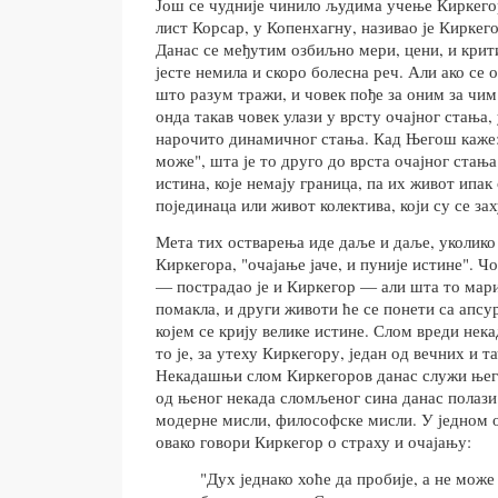
Још се чудније чинило људима учење Киркег
лист Корсар, у Копенхагну, називао је Кирке
Данас се међутим озбиљно мери, цени, и крит
јесте немила и скоро болесна реч. Али ако се
што разум тражи, и човек пође за оним за чим
онда такав човек улази у врсту очајног стања,
нарочито динамичног стања. Кад Његош каже:
може", шта је то друго до врста очајног стањ
истина, које немају граница, па их живот ипак
појединаца или живот колектива, који су се зах
Мета тих остварења иде даље и даље, уколико
Киркегора, "очајање јаче, и пуније истине". Ч
— пострадао је и Киркегор — али шта то мари
помакла, и други животи ће се понети са апсу
којем се крију велике истине. Слом вреди нек
то је, за утеху Киркегору, један од вечних и т
Некадашњи слом Киркегоров данас служи њего
од њeног некада сломљеног сина данас полази
модерне мисли, философске мисли. У једном 
овако говори Киркегор о страху и очајању:
"Дух једнако хоће да пробије, а не може