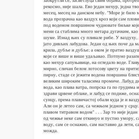
рекосмо, није шала. Ево један мехур, једна тв
месец, месец на данском небу. "Море је било 
вода прозрачна као ваздух кроз који сам плов
под воденом површином чудновате биљке које
мени са стаблима много метара дугачким, као 
шуме. Изнад њих су пливале рибе. У ваздуху, 
јато дивљих лабудова. Један од њих поче да м
крила, дубље и дубље; а оком је пратио вазд
који се више и више удаљавао. Потпуно разапе
као мехур сапуњавице, на огледало воде. Главу
мирно, сличан белом лотосову цвету на прити
пирну, стаде се јежити водена површина блист
великим широким таласима промиче. Лабуд ди
вода, као плава ватра, попрска га по грудима и
здрави црвене облаке, и лабуд се подиже, осн
сунцу, према плавичастој обали куда је и ваз
Али он је летео сам, са чежњом једном у срцу
плавом титравом водом" . . . Зар то није један
од чежње неке сам откинуо и пустио умору, с
воду, сам се оснажио, сам наставио да лети, с
можда.