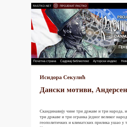
RASTKO.NET
ПРОЈЕКАТ РАСТКО
Почетна страна
Садржај библиотеке
Ауторски индекс
Нов
Исидора Секулић
Дански мотиви, Андерсен
Скандинавију чине три државе и три народа, 
три државе и три огранка једног великог народа
геополитичких и климатских прилика ушао у т