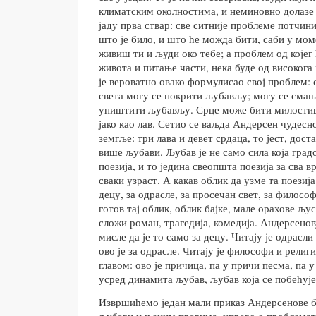
климатским околностима, и неминовно долазе д
јаду прва ствар: све ситније проблеме потчин
што је било, и што ће можда бити, саби у мо
живиш ти и људи око тебе; а проблем од којег
живота и питање части, нека буде од високога
је вероватно овако формулисао свој проблем: 
света могу се покрити љубављу; могу се сма
уништити љубављу. Срце може бити милостиво
јако као лав. Сетио се ваљда Андерсен чудесно
земгље: три лава и девет срдаца, то јест, дос
више љубави. Љубав је не само сила која градо
поезија, и то једина свеопшта поезија за сва вр
сваки узраст. А какав облик да узме та поезија
децу, за одрасле, за просечан свет, за филосо
готов тај облик, облик бајке, мале орахове љус
сложи роман, трагедија, комедија. Андерсенов
мисле да је то само за децу. Читају је одрасли
ово је за одрасле. Читају је философи и религ
главом: ово је причица, па у причи песма, па 
усред динамита љубав, љубав која се побећује
Извршићемо један мали приказ Андерсенове ба
љубави и њеним правима, управо о проблемати