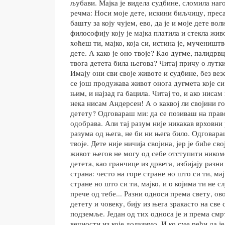
љубави. Мајка је видела судбине, сломила наго
речма: Носи моје дете, искини биљчицу, преса
башту за коју чујем, ево, да је и моје дете во
философију коју је мајка платила и стекла жи
xoћeш ти, мајко, која си, истина је, мученишт
дете. А како је оно твоје? Као дугме, палидрвц
твога детета била његова? Читај причу о лутк
Имају они сви своје животе и судбине, без вез
се још продужава живот онога дугмета које си 
њим, и најзад га бацила. Читај то, и ако ниса
нека нисам Андерсен! А о каквој ли својини го
детету? Одговараш ми: да се позиваш на прав
одобрава. Али тај разум није никакав врховни
разума од њега, не би ни њега било. Одговараш
твоје. Дете није ничија својина, јер је биће св
живот његов не могу од себе отступити ником
детета, као гранчице из дрвета, избијају разни
страна: често на горе стране но што си ти, ма
стране но што си ти, мајко, и о којима ти не с
прече од тебе... Разни односи према свету, ов
детету и човеку, бију из њега зракасто на све с
подземље. Један од тих односа је и према смр
вечности из које долазимо. И ко сме рећи да је