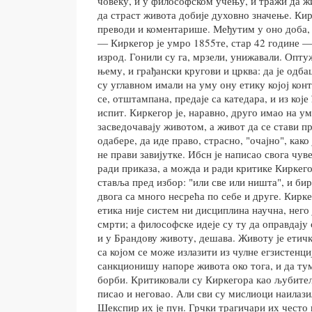
човеку, и у философском учењу, и тражи да 
да страст живота добије духовно значење. Кир
преводи и коментарише. Међутим у оно доба,
— Киркегор је умро 1855те, стар 42 године — 
изрод. Гонили су га, мрзели, унижавали. Оптуж
њему, и грађански кругови и црква: да је одб
су углавном имали на уму ону етику којој конт
се, отштампана, предаје са катедара, и из кој
испит. Киркегор је, наравно, друго имао на ум
засведочавају животом, а живот да се стави пр
одабере, да иде право, страсно, "очајно", как
не прави завијутке. Ибсн је написао свога чув
ради приказа, а можда и ради критике Киркего
ставља пред избор: "или све или ништа", и би
двога са много несрећа по себе и друге. Кирк
етика није систем ни дисциплина научна, него
смрти; а философске идеје су ту да оправдају
и у Брандову животу, дешава. Животу је етичк
са којом се може излазити из чулне егзистенциј
санкционишу напоре живота око тога, и да тум
борби. Критиковали су Киркегора као љубитељ
писао и неговао. Али сви су мислиоци наилази
Шекспир их је пун. Грчки трагичари их често 