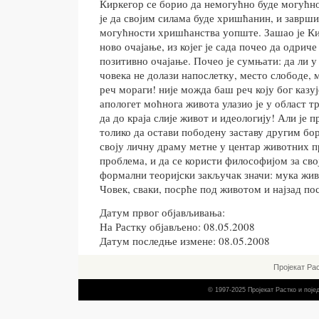
Киркегор се борио да немогућно буде могућно
је да својим силама буде хришћанин, и завр
могућности хришћанства уопште. Зашао је Кир
ново очајање, из којег је сада почео да одрич
позитивно очајање. Почео је сумњати: да ли у
човека не долази напослетку, место слободе, 
реч мораги! није можда баш реч коју бог казуј
апологет моћнога живота улазио је у област тр
да до краја слије живот и идеологију! Али је п
толико да остави пободену заставу другим бор
своју личну драму метне у центар животних 
проблема, и да се користи философијом за сво
формални теоријски закључак значи: мука живо
Човек, сваки, посрће под животом и најзад по
Датум првог објављивања:
На Растку објављено: 08.05.2008
Датум последње измене: 08.05.2008
Пројекат Ра
© 1997-2025 Пројекат Растко и пој