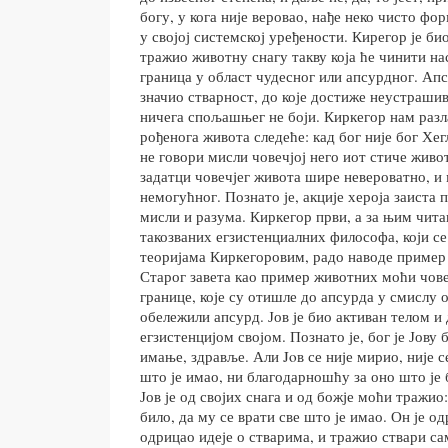
богу, у кога није веровао, нађе неко чисто фо
у својој системској уређености. Кирегор је б
тражио животну снагу такву која ће чинити на
граница у област чудесног или апсурдног. Апс
значио стварност, до које достиже неустрашив
ничега спољашњег не боји. Киркегор нам разл
рођенога живота следеће: кад бог није бог Хег
не говори мисли човечјој него иот стиче живот
задатци човечјег живота шире невероватно, и 
немогућног. Познато је, акције хероја заиста 
мисли и разума. Киркегор први, а за њим чит
такозваних егзистенциалних философа, који се
теоријама Киркегоровим, радо наводе пример 
Старог завета као пример животних моћи чове
границе, које су отишле до апсурда у смислу 
обележили апсурд. Јов је био активан телом и
егзистенцијом својом. Познато је, бог је Јову 
имање, здравље. Али Joв се није мирио, није 
што је имао, ни благодарношћу за оно што је 
Јов је од својих снага и од божје моћи тражио:
било, да му се врати све што је имао. Он је о
одрицао идеје о стварима, и тражио ствари с