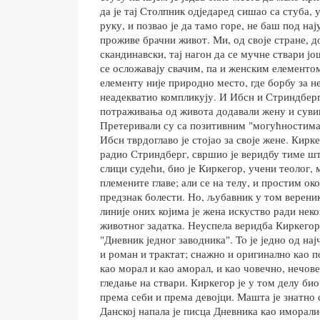
да је тај Столпник одједаред сишао са стуба, 
руку, и позвао је да тамо горе, не баш под на
проживе брачни живот. Ми, од своје стране, до
скандинавски, тај нагон да се мучне ствари јо
се осложавају свачим, па и женским елементом
елементу није природно место, где борбу за н
неадекватио компликују. И Ибсн и Стриндберг 
потраживања од живота додавали жену и суви
Претеривали су са позитивним "могућностим
Ибсн тврдоглаво је стојао за своје жене. Кирк
радио Стриндберг, свршио је веридбу тиме што
слици судећи, био је Киркегор, учени теолог, 
племените главе; али се на телу, и простим ок
предзнак болести. Но, љубавник у том вереник
линије оних којима је жена искуство ради нек
животног задатка. Неуспела веридба Киркегоро
"Дневник једног заводника". To је једно од нај
и роман и трактат; снажно и оригинално као по
као морал и као аморал, и као човечно, нечов
гледање на ствари. Киркегор је у том делу би
према себи и према девојци. Машта је знатно 
Данској напала је писца Дневника као иморалис