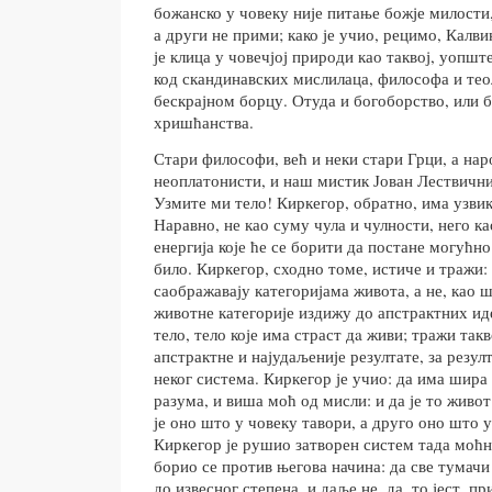
божанско у човеку није питање божје милости,
а други не прими; како је учио, рецимо, Калви
је клица у човечјој природи као таквој, уопшт
код скандинавских мислилаца, философа и теол
бескрајном борцу. Отуда и богоборство, или 
хришћанства.
Стари философи, већ и неки стари Грци, а нар
неоплатонисти, и наш мистик Јован Лествичн
Узмите ми тело! Киркегор, обратно, има узвик
Наравно, не као суму чула и чулности, него к
енергија које ће се борити да постане могућн
било. Киркегор, сходно томе, истиче и тражи: 
саображавају категоријама живота, а не, као шт
животне категорије издижу до апстрактних иде
тело, тело које има страст дa живи; тражи такв
апстрактне и најудаљеније резултате, за резул
неког система. Киркегор је учио: да има шира
разума, и виша моћ од мисли: и да је то живот
је оно што у човеку тавори, а друго оно што 
Киркегор је рушио затворен систем тада моћн
борио се против његова начина: да све тумачи
до извесног степена, и даље не, да, то јест, пр