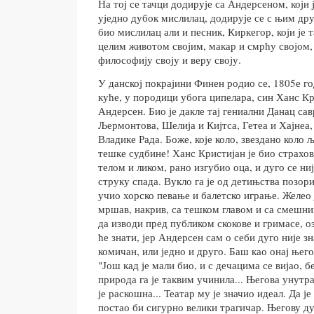
На тој се тачци додирује са Андерсеном, који 
уједно дубок мислилац, додирује се с њим друг
био мислилац али и песник, Киркегор, који је т
целим животом својим, макар и смрћу својом,
философију своју и веру своју.
У данској покрајини Финен родио се, 1805е го
куће, у породици убога ципелара, син Ханс К
Андерсен. Био је дакле тај гениални Данац с
Љермонтова, Шелија и Кијтса, Гетеа и Хајнеа
Владике Рада. Боже, које коло, звездано коло 
тешке судбине! Ханс Кристијан је био страхо
телом и ликом, рано изгубио оца, и дуго се ниј
струку спада. Вукло га је од детињства позори
учио хорско певање и балетско играње. Желео ј
мршав, накрив, са тешком главом и са смешн
да изводи пред публиком скокове и гримасе, о
ће знати, јер Андерсен сам о себи дуго није зн
комичан, или једно и друго. Баш као онај њего
"Још кад је мали био, и с дечацима се вијао, б
природа га је таквим учинила... Његова унут
је раскошна... Театар му је значио идеал. Да је
постао би сигурно велики трагичар. Његову д