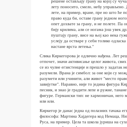
решене остављају грану на којој су чуча
лету поносито, смело, небу управљено. 
лете, на пример, вране, пре но што ће по
право куда би, оставе грану једном ного
опет дохвате за грану, и не полете. Па 
бију крилима, али се ногама још увек др
пуштају грану, висе на њој као нека гужв
услеју да остваре у себи толико одласка
настане врста летења."
Слика Киркегорова је одлично нађена. Лет реш
отпочет, значи активисање целог живота, свих
се из чулне егзистенције и прешло у задатак н
разумели. Врана је симбол: за оне који су мо
разумети или учинити, али живот "место прав
завијутке". Наравно, није то једина фигура Ки
песник, и знао је градити лепе и ружне, танан
фигуре. Германски тип: не хармоничан, него 
или или.
Киркегор је данас једна од полазних тачака е
философа: Мартина Хајдегера код Немаца, Ник
Руса, на пример. Цела та школа јуриша на сух