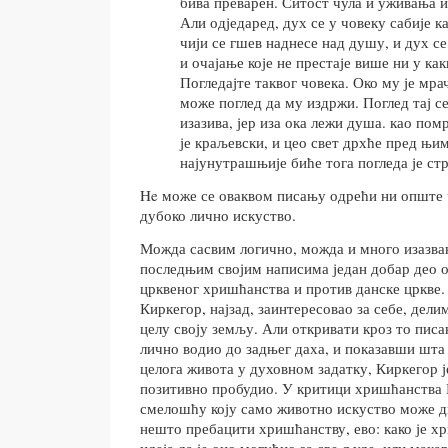
бива преварен. Ситост чула и уживања и
Али одједаред, дух се у човеку сабије к
чији се гшев наднесе над душу, и дух с
и очајање које не престаје више ни у ка
Погледајте таквог човека. Око му је мра
може поглед да му издржи. Поглед тај се
изазива, јер иза ока лежи душа. као пом
је краљевски, и цео свет дрхће пред њи
најунутрашњије биће тога погледа је стр
He може се оваквом писању одрећи ни опште 
дубоко лично искуство.
Можда сасвим логично, можда и много изазван
последњим својим написима један добар део 
црквеног хришћанства и против данске цркве.
Киркегор, најзад, заинтересовао за себе, дели
целу своју земљу. Али откривати кроз то писа
лично водио до задњег даха, и показавши шта
целога живота у духовном задатку, Киркегор ј
позитивно пробудио. У критици хришћанства 
смелошћу коју само животно искуство може д
нешто пребацити хришћанству, ево: како је х
идеја да је оно могућно за све људе, или мака