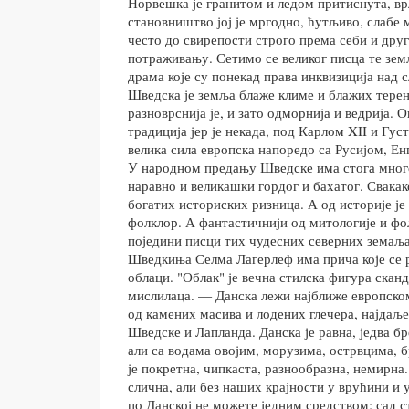
Норвешка је гранитом и ледом притиснута, в
становништво јој је мргодно, ћутљиво, слабе 
често до свирепости строго према себи и дру
потраживању. Сетимо се великог писца те зем
драма које су понекад права инквизиција над
Шведска је земља блаже климе и блажих терен
разноврснија је, и зато одморнија и ведрија. О
традиција јер је некада, под Карлом XII и Гус
велика сила европска напоредо са Русијом, Е
У народном предању Шведске има стога много
наравно и великашки гордог и бахатог. Свакак
богатих историских ризница. А од историје је
фолклор. А фантастичнији од митологије и фо
поједини писци тих чудесних северних земаља 
Шведкиња Селма Лагерлеф има прича које се р
облаци. "Облак" је вечна стилска фигура скан
мислилаца. — Данска лежи најближе европско
од камених масива и лодених глечера, најдаљ
Шведске и Лапланда. Данска је равна, једва 
али са водама овојим, морузима, острвцима, 
је покретна, чипкаста, разнообразна, немирна.
слична, али без наших крајности у врућини и 
по Данској не можете једним средством: сад ст