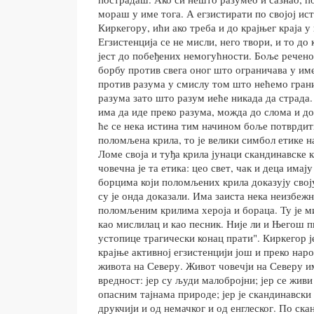
мораш у име тога. А егзистирати по својој ист
Киркегору, ићи ако треба и до крајњег краја у 
Егзистенција се не мисли, него твори, и то до
јест до побеђених немогућности. Бoљe речено:
борбу против свега оног што ограничава у им
против разума у смислу том што нећемо грани
разума зато што разум иеће никада да страда.
има да иде преко разума, можда до слома и д
ћe се нека истина тим начином боље потврдит
поломљена крила, то је велики симбол етике н
Ломе своја и туђа крила јунаци скандинавске
човечна је та етика: цео свет, чак и деца има
борцима који поломљених крила доказују свој
су је онда доказали. Има заиста нека неизбеж
поломљеним крилима хероја и бораца. Ту је м
као мислилац и као песник. Није ли и Његош п
устопице трагически конац прати". Киркегор ј
крајње активној егзистенцији још и преко нар
живота на Северу. Живот човечји на Северу и
вредност: јер су људи малобројни; јер се жив
опасним тајнама природе; јер је скандинавски
друкчији и од немачког и од енглеског. По ска