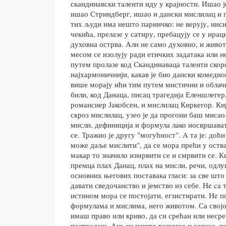
скандинавски таленти иду у крајности. Ишао ј
ишао Стриндберг, ишао и дански мислилац и 
тих људи има нешто парничко: не верују, инс
чекића, прелазе у сатиру, пребацују се у ирац
духовна острва. Али не само духовно, и живо
месом се изолују ради етичких задатака или н
путем пролазе код Скандинаваца таленти скор
најхармоничнији, какав је био дански комеди
више морају ићи тим путем мистични и облачн
били, код Данаца, писац трагедија Еленшлегер
романсиер Јакобсен, и мислилац Киркегор. Ки
скроз мислилац, узео је да прогони баш мисао.
мисли, дефиниција и формула лако иосвршава
се. Тражио је другу "могућност". A та је: доћи
може даље мислити", да се мора прећи у оств
макар то значило измрвити се и смрвити се. Ки
премца плах Данац, плах на мисли, речи, одлу
основних његових поставака гласи: за све што с
давати сведочанство и јемство из себе. He ca 
истином мора се постојати, егзистирати. He п
формулама и мислима, него животом. Са свој
имаш право или криво, да си срећан или неср
пострадаш. Ако си нешто разумео и сазнао, по