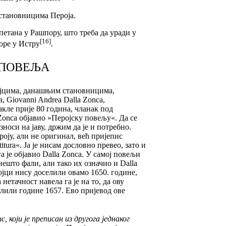
 становницима Пероја.
апетана у Рашпору, што треба да уради у
[16]
Горе у Истру
.
 ПОВЕЉА
еројцима, данашњим становницима,
, Giovanni Andrea Dalla Zonca,
дакле прије 80 година, чланак под
a Zonca објавио »Перојску повељу«. Да се
зноси на јаву, држим да је и потребно.
роју, али не оригинал, већ пријепис
itura«. Ја је нисам дословно превео, зато и
 је објавио Dalla Zonca. У самој
повељи
 нешто фали, али тако их означио и Dalla
ројци нису доселили овамо 1650. године,
та нетачност навела га је на то, да ову
елили године 1657. Ево пријевод ове
који је преписан из другога једнаког