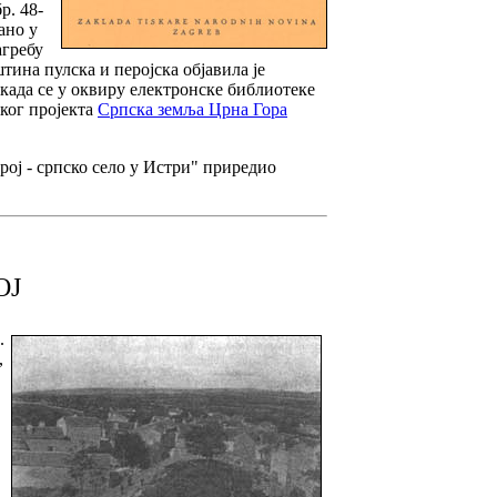
р. 48-
ано у
агребу
ина пулска и перојска објавила је
када се у оквиру електронске библиотеке
ког пројекта
Српска земља Црна Гора
ој - српско село у Истри" приредио
ОЈ
.
,