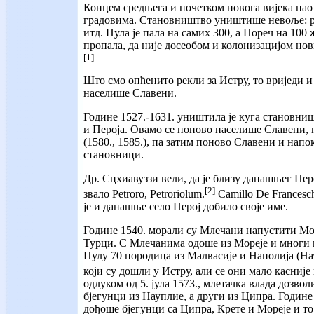
Концем средњега и почетком новога вијека пао
градовима. Становништво уништише невоље: ра
итд. Пула је пала на самих 300, а Пореч на 100
пропала, да није досеобом и колонизацијом нов
[1]
Што смо опћенито рекли за Истру, то вриједи и з
населише Славени.
Године 1527.-1631. уништила је куга становни
и Пероја. Овамо се поново населише Славени, п
(1580., 1585.), па затим поново Славени и на
становници.
Др. Сцхиавуззи вели, да је близу данашњег Перој
[2]
звало Petroro, Petroriolum.
Camillo De Francesch
је и данашње село Перој добило своје име.
Године 1540. морали су Млечани напустити Мор
Турци. С Млечанима одоше из Мореје и многи 
Пулу 70 породица из Малвасије и Наполија (Нау
који су дошли у Истру, али се они мало касније
одлуком од 5. јула 1573., млетачка влада дозво
бјегунци из Науплие, а други из Ципра. Године
дођоше бјегунци са Ципра, Крете и Мореје и т