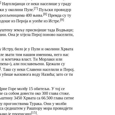
]
Науплијанци се неки населише у граду
[7]
ки у околини Пуле.
Пуљски провидур
[8]
 досељеницима 400 њива.
Премда су ту
[9]
одоше из Пероја и уопће из Истре.
апуштену земљу присвојише тада Водњаци;
ани. Она је хтјела Перој поново населити,
у Истру, било је у Пули и околини Хрвата
оле звати тим нашим именима, него нас
и и млетачка власт. Ти Морлаки или
mena«), али пославењени. Бјежали су
]
. Тако су неки Славени населили и Перој.
 убише њиховога воду Назића; зато се ти
Црне Горе молбу 15 обитељи. У тој се
ће са собом довести око 300 глава стоке.
љштину 3450 Хрвата са 66.500 глава ситне
отму прогонствима Турака. Они у молби
 са сједиштем у Рашпору мора провидјети
[15]
 како је прописано
.