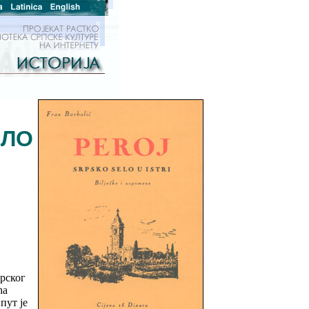
ЕЛО
рског
ћа
пут је