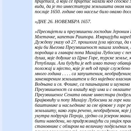
пријеписа, а који се пријепис налази код сеоског 
види, да је то инвеститура земљишта оном насе
послије 1650. године ово насеље било овамо дос
»ДНЕ 26. НОВЕМБРА 1657.
»Пресвијетли и преузвишени господин Јероним 
Млетачке, капетан Рашпора. Извршујући наредб
Дуждеву указу од 27. прошлога јула мјесеца, да
који би Његова Преузвишеност нашла згодним, 
породица и главара попа Михајла Лубосину с пе
душа, које дођоше из Црне Горе, турске земље, 
Републици. Али будући је већ имао тачну обавиј
положај и мјесто, које је већ од прије службен
много година . . . . са запуштеним, необрађе
занемареним земљиштем и без ниједног власник
Водњана и св. Фошке, са пашњацима и шумама 
Преузвишеност са влашћу коју има и с овлашт
Преузвишеног Сената овиме инвестира (подје
Брајковићу и попу Михајлу Лубосини за горе на
баштинике и насљеднике за све вјекове у горе р
земљишту, како гори речено, необрађеном, које 
унутра подручја Пероја, уједно са језером звани
бити наведени, но придржавајући си увијек пра
становнике с обзиром на величину подјељених по