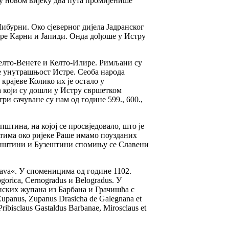
 у новом вијеку два пута промијенише
бурни. Око сјеверног дијела Јадранског
тре Карни и Јапиди. Онда дођоше у Истру
Келто-Венете и Келто-Илире. Римљани су
е унутрашњост Истре. Сеоба народа
крајеве Колико их је остало у
 који су дошли у Истру свршетком
ри сачуване су нам од године 599., 600.,
штина, на којој се просвједовало, што је
тима око ријеке Раше имамо поузданих
абинштини и Бузештини спомињу се Славени
lava«. У споменицима од године 1102.
orica, Cernogradus и Belogradus. У
нских жупана из Барбана и Грачишћа с
 Zupanus, Zupanus Drasicha de
G
alegnana et
Pribisclaus Gastaldus Barbanae, Mirosclaus et