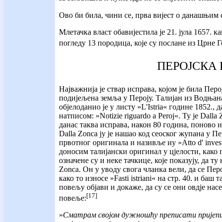
Ово би била, чини се, прва вијест о данашњим
Млетачка власт обавијестила је 21. јула 1657. к
погледу 13 породица, које су послане из Црне 
ПЕРОЈСКА
Најважнија је ствар исправа, којом је била П
подијељена земља у Пероју. Талијан из Водњана
објелоданио је у листу »L'Istria« године 1852., 
натписом: »Notizie riguardo a Peroj«. Ту је Dall
данас таква исправа, након 80 година, поново и
Dalla Zonca ју је нашао код сеоског жупана у Пе
првотног оригинала и називље иу »Atto d' invest
доносим талијански оригинал у цјелости, како га
означене су и неке тачкице, које показују, да ту
Zonca. Он у уводу свога чланка вели, да се Пе
како то износе »Fasti istriani« на стр. 40. и баш 
повељу објави и докаже, да су се они овдје нас
[17]
повеље:
»
Сматрам својом дужношћу преписати пријепис, 