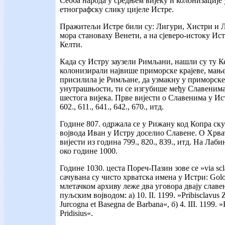
Сеоба народа у средњем вијеку и колонизације
етнографску слику цијеле Истре.
Пражитељи Истре били су: Лигури, Хистри и Ли
мора становаху Венети, а на сјеверо-истоку Ис
Келти.
Када су Истру заузели Римљани, нашли су ту 
колонизирали највише приморске крајеве, мањ
присилила је Римљане, да узмакну у приморске 
унутрашњости, ти се изгубише
међу Славенима
шестога вијека. Прве вијести о Славенима у Ист
602., 611., 641., 642., 670., итд.
Године 807. одржала се у Рижану код Копра скуп
војвода Иван у Истру доселио Славене. О Хрва
вијести из година 799., 820., 839., итд. На Л
око године 1000.
Године 1030. цеста Пореч-Пазин зове се »via sc
сачувана су чисто хрватска имена у Истри: Golog
млетачком архиву леже два уговора двају славе
пуљским војводом: а) 10. II. 1199. »Pribisclavus
Jurcogna et Basegna de Barbana«, б) 4. III. 1199. »
Pridisius«.