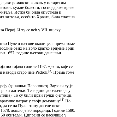
 је јако романски живаљ у истарским
тови, кужне болести, господарске кризе
 житеља. Истра би била опустјела и
их житеља, особито Хрвата, била спасена.
а Перој. И ту се већ у VII. вијеку
штво Пуле и његове околице, а према томе
ослије ових на врло кратко вријеме Грци
покон 1657. године његови данашњи
а постојало године 1197. мјесто, које се
[3]
i наводи старо име Pedroli.
Према томе
еју (данашњи Пелопонез). Заузели су је
грчки житељи. Те године досељено је у
плиа). То су били први грчки бјегунци,
[4]
 вратише натраг у своју домовину.
Но
ли, да се на Пуљштину доселе неки
 1578. дошло је 80 породица. Године 1580.
о 50 обитељи. Ципрани се населише у