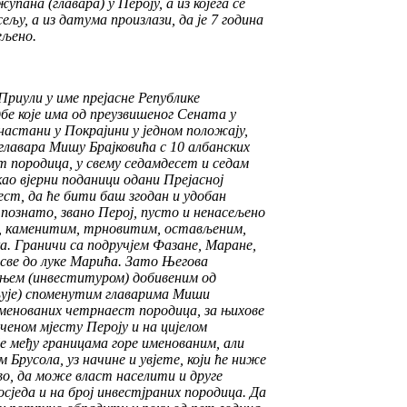
жупана (главара) у Пероју, а из којега се
љу, а из датума произлази, да је 7 година
ељено.
Приули у име прејасне Републике
е које има од преузвишеног Сената у
 настани у Покрајини у једном положају,
главара Мишу Брајковића с 10 албанских
т породица, у свему седамдесет и седам
као вјерни поданици одани Прејасној
ест, да ће бити баш згодан и удобан
о познато, звано Перој, пусто и ненасељено
ним, каменитим, трновитим, остављеним,
а. Граничи са подручјем Фазане, Маране,
све до луке Марића. Зато Његова
ењем (инвеституром) добивеним од
љује) споменутим главарима Миши
именованих четрнаест породица, за њихове
еченом мјесту Пероју и на цијелом
је међу границама горе именованим, али
м Брусола, уз начине и увјете, који ће ниже
во, да може власт населити и друге
сједа и на број инвестјраних породица. Да