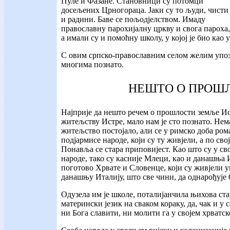
Пуле и Фазане. Становници су потомци
досељених Црногораца. Јаки су то људи, чисти
и радини. Баве се пољодјелством. Имаду
православну парохијалну цркву и свога пароха,
а имали су и помоћну школу, у којој је био као
С овим српско-православним селом желим упознат
многима познато.
НЕШТО О ПРОШЛ
Најприје да нешто речем о прошлости земље Ис
житељству Истре, мало нам је сто познато. Нема
житељство постојало, али се у римско доба ро
подјармисе народе, који су ту живјели, а по св
Понавља се стара приповијест. Као што су у с
народе, тако су касније Млеци, као и данашња 
поготово Хрвате и Словенце, који су живјели 
данашњу Италију, што све чини, да однарођује 
Одузела им је школе, поталијанчила њихова ст
матерински језик на сваком кораку, да, чак и у
ни Бога славити, ни молити га у својем хрватск