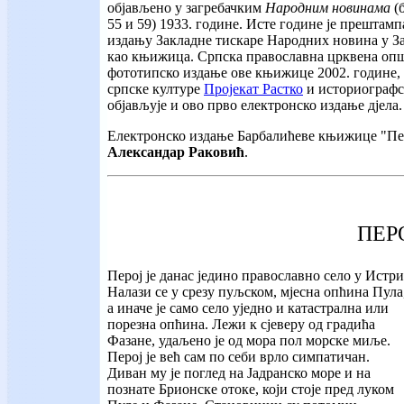
објављено у загребачким
Народним новинама
(б
55 и 59) 1933. године. Исте године је прештамп
издању Закладне тискаре Народних новина у З
као књижица. Српска православна црквена општ
фототипско издање ове књижице 2002. године, 
српске културе
Пројекат Растко
и историографс
објављује и ово прво електронско издање дјела.
Електронско издање Барбалићеве књижице "Пер
Александар Раковић
.
ПЕР
Перој је данас једино православно село у Истри
Налази се у срезу пуљском, мјесна опћина Пула
а иначе је само село уједно и катастрална или
порезна опћина. Лежи к сјеверу од градића
Фазане, удаљено је од мора пол морске миље.
Перој је већ сам по себи врло симпатичан.
Диван му је поглед на Јадранско море и на
познате Брионске отоке, који стоје пред луком