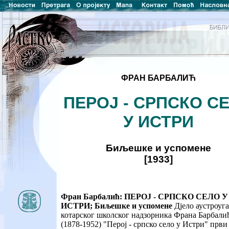
ФРАН БАРБАЛИЋ
ПЕРОЈ - СРПСКО С
У ИСТРИ
Биљешке и успомене
[1933]
Фран Барбалић: ПЕРОЈ - СРПСКО СЕЛО У
ИСТРИ; Биљешке и успомене
Дјело аустроуга
котарског школског надзорника Франа Барбали
(1878-1952) "Перој - српско село у Истри" први 