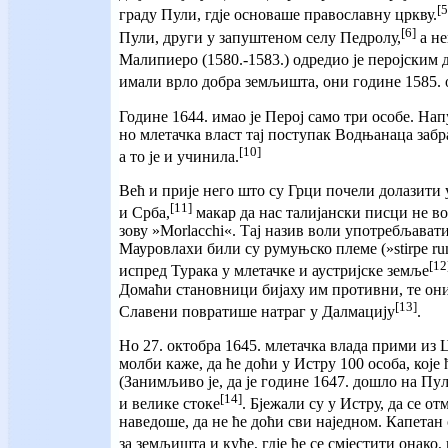
[5
граду Пули, гдје основаше православну цркву.
[6]
Пули, други у запуштеном селу Педролу,
а не
Малипиеро (1580.-1583.) одредио је перојским
имали врло добра земљишта, они године 1585. 
Године 1644. имао је Перој само три особе. Н
но млетачка власт тај поступак Водњанаца забр
[10]
а то је и учинила.
Већ и прије него што су Грци почели долазити 
[11]
и Срба,
макар да нас талијански писци не в
зову »Morlacchi«. Тај назив воли употребљават
Мауровлахи били су румуњско племе (»stirpe ru
[12
испред Турака у млетачке и аустријске земље
Домаћи становници бијаху им противни, те они
[13]
Славени повратише натраг у Далмацију
.
Но 27. октобра 1645. млетачка влада прими из 
молби каже, да ће доћи у Истру 100 особа, које 
(Занимљиво је, да је године 1647. дошло на Пу
[14]
и велике стоке
. Бјежали су у Истру, да се 
наведоше, да не ће доћи сви наједном. Капетан
за земљишта и куће, гдје ће се смјестити онако,