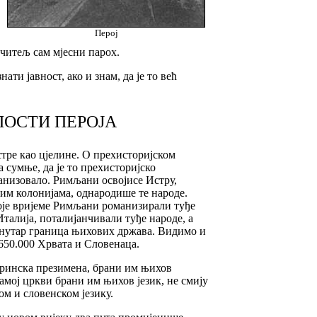
Перој
 учитељ сам мјесни парох.
и јавност, ако и знам, да је то већ
ОСТИ ПЕРОЈА
тре као цјелине. О прехисторијском
 сумње, да је то прехисторијско
манизовало. Римљани освојисе Истру,
ојим колонијама, однародише те народе.
воје вријеме Римљани романизирали туђе
Италија, поталијанчивали туђе народе, а
унутар граница њихових држава. Видимо и
650.000 Хрвата и Словенаца.
аринска презимена, брани им њихов
 самој цркви брани им њихов језик, не смију
ом и словенском језику.