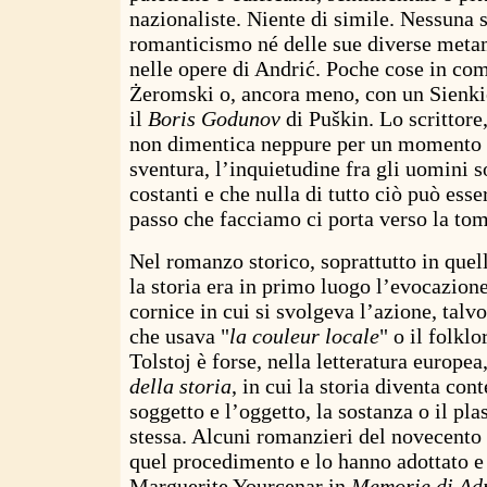
nazionaliste. Niente di simile. Nessuna 
romanticismo né delle sue diverse metam
nelle opere di Andrić. Poche cose in co
Żeromski o, ancora meno, con un Sienki
il
Boris Godunov
di Puškin. Lo scrittore
non dimentica neppure per un momento "
sventura, l’inquietudine fra gli uomini s
costanti e che nulla di tutto ciò può ess
passo che facciamo ci porta verso la to
Nel romanzo storico, soprattutto in quel
la storia era in primo luogo l’evocazione
cornice in cui si svolgeva l’azione, talv
che usava "
la couleur locale
" o il folklo
Tolstoj è forse, nella letteratura europea
della storia
, in cui la storia diventa co
soggetto e l’oggetto, la sostanza o il pl
stessa. Alcuni romanzieri del novecent
quel procedimento e lo hanno adottato e
Marguerite Yourcenar in
Memorie di Ad