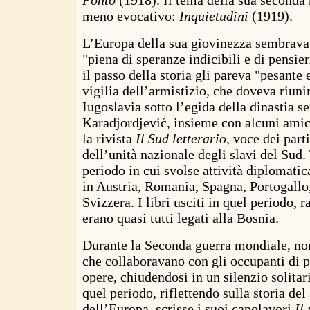
Ponto
(1918). Il tema della sua seconda 
meno evocativo:
Inquietudini
(1919).
L’Europa della sua giovinezza sembrava a
"piena di speranze indicibili e di pensie
il passo della storia gli pareva "pesante 
vigilia dell’armistizio, che doveva riunir
Iugoslavia sotto l’egida della dinastia s
Karadjordjević, insieme con alcuni amic
la rivista
Il Sud letterario
, voce dei part
dell’unità nazionale degli slavi del Sud. 
periodo in cui svolse attività diplomati
in Austria, Romania, Spagna, Portogallo, 
Svizzera. I libri usciti in quel periodo, r
erano quasi tutti legati alla Bosnia.
Durante la Seconda guerra mondiale, no
che collaboravano con gli occupanti di p
opere, chiudendosi in un silenzio solitar
quel periodo, riflettendo sulla storia del
dell’Europa, scrisse i suoi capolavori
Il