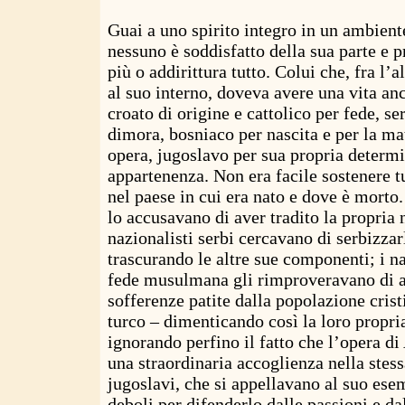
Guai a uno spirito integro in un ambiente
nessuno è soddisfatto della sua parte e p
più o addirittura tutto. Colui che, fra l’a
al suo interno, doveva avere una vita anc
croato di origine e cattolico per fede, s
dimora, bosniaco per nascita e per la mat
opera, jugoslavo per sua propria determ
appartenenza. Non era facile sostenere t
nel paese in cui era nato e dove è morto. 
lo accusavano di aver tradito la propria 
nazionalisti serbi cercavano di serbizzarl
trascurando le altre sue componenti; i na
fede musulmana gli rimproveravano di av
sofferenze patite dalla popolazione crist
turco – dimenticando così la loro propria
ignorando perfino il fatto che l’opera d
una straordinaria accoglienza nella stess
jugoslavi, che si appellavano al suo ese
deboli per difenderlo dalle passioni e d