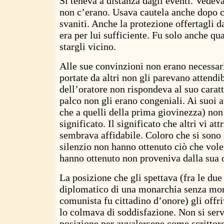
Si teneva a distanza dagli eventi. Vedev
non c’erano. Usava cautela anche dopo c
svaniti. Anche la protezione offertagli d
era per lui sufficiente. Fu solo anche qu
stargli vicino.
Alle sue convinzioni non erano necessar
portate da altri non gli parevano attendib
dell’oratore non rispondeva al suo caratte
palco non gli erano congeniali. Ai suoi 
che a quelli della prima giovinezza) non 
significato. Il significato che altri vi at
sembrava affidabile. Coloro che si sono 
silenzio non hanno ottenuto ciò che vol
hanno ottenuto non proveniva dalla sua 
La posizione che gli spettava (fra le due
diplomatico di una monarchia senza mon
comunista fu cittadino d’onore) gli offr
lo colmava di soddisfazione. Non si serv
posizione per avvalersene come scrittor