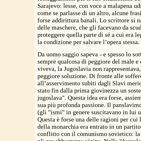
Sarajevo: lesse, con voce a malapena udi
come se parlasse di un altro, alcune frasi
forse addirittura banali. Lo scrittore si 
delle maschere, che gli facevano da scu
proteggere quella parte di sé a cui era le
la condizione per salvare l’opera stessa.
Da uomo saggio sapeva - e spesso lo sott
sempre qualcosa di peggiore del male e c
viveva, la Jugoslavia non rappresentava,
peggiore soluzione. Di fronte alle soffer
all’asservimento subiti dagli Slavi meri
stato fin dalla prima giovinezza un soste
jugoslava". Questa idea era forse, assieme
sua più profonda passione. Il panslavim
(gli "ismi" in genere suscitavano in lui u
Questa è forse una delle ragioni per cui
della monarchia era entrato in un partit
conflitto con il comunismo sovietico: la
gli era abbastanza vicina. Nella "Jugosla