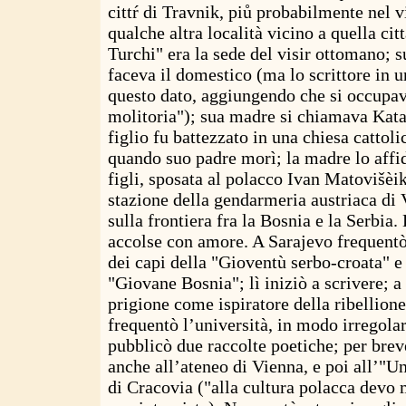
cittŕ di Travnik, piů probabilmente nel v
qualche altra località vicino a quella cit
Turchi" era la sede del visir ottomano; 
faceva il domestico (ma lo scrittore in 
questo dato, aggiungendo che si occupava
molitoria"); sua madre si chiamava Katar
figlio fu battezzato in una chiesa cattol
quando suo padre morì; la madre lo affid
figli, sposata al polacco Ivan Matovišèi
stazione della gendarmeria austriaca di 
sulla frontiera fra la Bosnia e la Serbia
accolse con amore. A Sarajevo frequentò 
dei capi della "Gioventù serbo-croata" 
"Giovane Bosnia"; lì iniziò a scrivere; a 
prigione come ispiratore della ribellione
frequentò l’università, in modo irregola
pubblicò due raccolte poetiche; per brev
anche all’ateneo di Vienna, e poi all’"Un
di Cracovia ("alla cultura polacca devo 