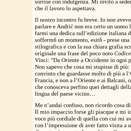
sorrise con indulgenza. Mi invitò a sede
che il lavoro lo aspettava.
Il nostro incontro fu breve. Io non avevo
parlare e Andrić non era certo un uomo 
farmi una dedica sull’edizione italiana d
soffermň un momento, esitň - prese una 
stilografica e con la sua chiara grafia sc
originale una frase del poco noto
Codice
Vinci: "Da Oriente a Occidente in ogni p
Non sapevo che cosa mi stupisse di più: 
convinto che guardasse molto di più a l’
Francia, e non a l’Oriente e ai Balcani, o
che conosceva perfino quei dettagli della
lingua del paese vicino…
Me n’andai confuso, non ricordo cosa d
Il mio impaccio forse gli piacque e mi 
voce più cordiale di quella con cui mi a
con l’impressione di aver fatto visita a