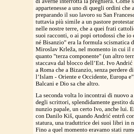
di averne interrotta la preghiera. Come s
appartenesse a uno di quegli ordini che 
preparando il suo lavoro su San Frances
tuttavia più simile a un pastore protesta
nelle nostre terre, che a quei frati cattol
suoi racconti, o ai popi ortodossi che 
né Bisanzio" era la formula scismatica d
Miroslav Krleža, nel momento in cui il n
quanto "terza componente" (un altro term
staccava dal blocco dell’Est. Ivo Andrić
a Roma che a Bizanzio, senza perdere di
l’Islam - Oriente e Occidente, Europa e"
Balcani e Dio sa che altro.
La seconda volta lo incontrai di nuovo a
degli scrittori, splendidamente gestito d
nunzio papale, un certo Ivo, anche lui. E
con Danilo Kiš, quando Andrić entrň con
statura, una traduttrice dei suoi libri in 
Fino a quel momento eravamo stati rumor