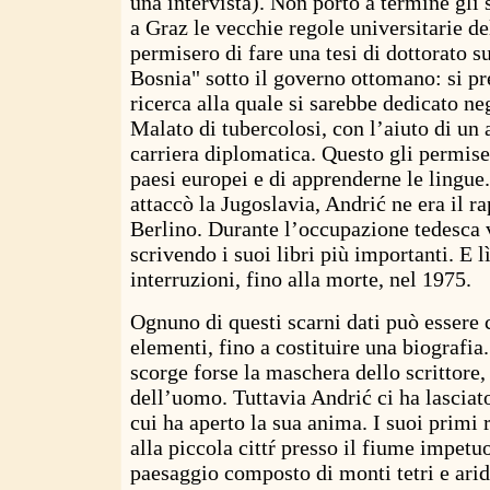
una intervista). Non portò a termine gli 
a Graz le vecchie regole universitarie de
permisero di fare una tesi di dottorato su
Bosnia" sotto il governo ottomano: si pr
ricerca alla quale si sarebbe dedicato ne
Malato di tubercolosi, con l’aiuto di un 
carriera diplomatica. Questo gli permise
paesi europei e di apprenderne le lingue
attaccò la Jugoslavia, Andrić ne era il r
Berlino. Durante l’occupazione tedesca 
scrivendo i suoi libri più importanti. E l
interruzioni, fino alla morte, nel 1975.
Ognuno di questi scarni dati può essere
elementi, fino a costituire una biografia.
scorge forse la maschera dello scrittore,
dell’uomo. Tuttavia Andrić ci ha lasciato
cui ha aperto la sua anima. I suoi primi 
alla piccola cittŕ presso il fiume impetu
paesaggio composto di monti tetri e arid