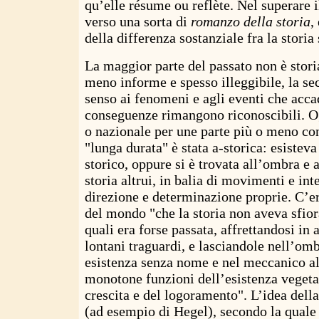
qu’elle résume ou reflète. Nel superare 
verso una sorta di
romanzo della storia
,
della differenza sostanziale fra la storia 
La maggior parte del passato non è storia
meno informe e spesso illeggibile, la se
senso ai fenomeni e agli eventi che acca
conseguenze rimangono riconoscibili. O
o nazionale per une parte più o meno con
"lunga durata" è stata a-storica: esistev
storico, oppure si è trovata all’ombra e 
storia altrui, in balia di movimenti e int
direzione e determinazione proprie. C’e
del mondo "che la storia non aveva sfior
quali era forse passata, affrettandosi in a
lontani traguardi, e lasciandole nell’omb
esistenza senza nome e nel meccanico al
monotone funzioni dell’esistenza vegeta
crescita e del logoramento". L’idea della
(ad esempio di Hegel), secondo la quale