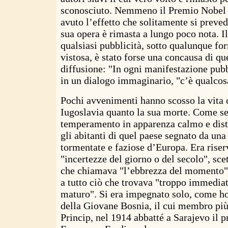
sconosciuto. Nemmeno il Premio Nobel pe
avuto l’effetto che solitamente si preved
sua opera è rimasta a lungo poco nota. Il
qualsiasi pubblicità, sotto qualunque f
vistosa, è stato forse una concausa di qu
diffusione: "In ogni manifestazione pubb
in un dialogo immaginario, "c’è qualcos
Pochi avvenimenti hanno scosso la vita c
Iugoslavia quanto la sua morte. Come se
temperamento in apparenza calmo e dist
gli abitanti di quel paese segnato da una 
tormentate e faziose d’Europa. Era riser
"incertezze del giorno o del secolo", scet
che chiamava "l’ebbrezza del momento",
a tutto ciò che trovava "troppo immedia
maturo". Si era impegnato solo, come ho 
della Giovane Bosnia, il cui membro più
Princip, nel 1914 abbatté a Sarajevo il p