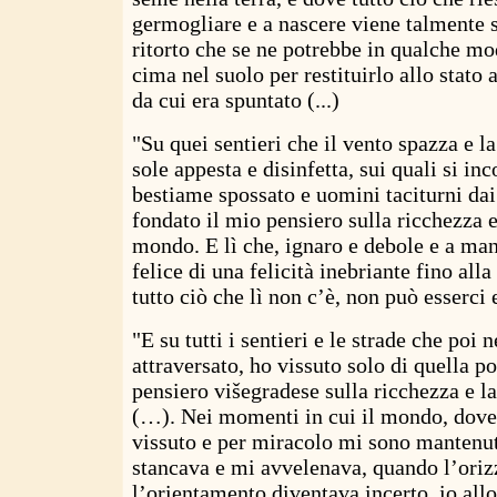
germogliare e a nascere viene talmente 
ritorto che se ne potrebbe in qualche mo
cima nel suolo per restituirlo allo stato 
da cui era spuntato (...)
"Su quei sentieri che il vento spazza e la
sole appesta e disinfetta, sui quali si in
bestiame spossato e uomini taciturni dai 
fondato il mio pensiero sulla ricchezza e
mondo. E lì che, ignaro e debole e a man
felice di una felicità inebriante fino alla
tutto ciò che lì non c’è, non può esserci 
"E su tutti i sentieri e le strade che poi n
attraversato, ho vissuto solo di quella po
pensiero višegradese sulla ricchezza e la
(…). Nei momenti in cui il mondo, dove 
vissuto e per miracolo mi sono mantenut
stancava e mi avvelenava, quando l’oriz
l’orientamento diventava incerto, io all