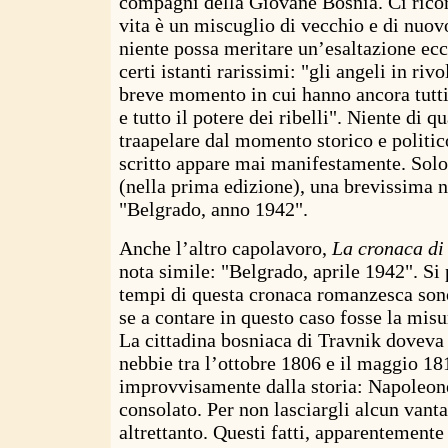
compagni della Giovane Bosnia. Ci rico
vita è un miscuglio di vecchio e di nuov
niente possa meritare un’esaltazione ecc
certi istanti rarissimi: "gli angeli in riv
breve momento in cui hanno ancora tutti i
e tutto il potere dei ribelli". Niente di 
traapelare dal momento storico e politico 
scritto appare mai manifestamente. Solo,
(nella prima edizione), una brevissima n
"Belgrado, anno 1942".
Anche l’altro capolavoro,
La cronaca di
nota simile: "Belgrado, aprile 1942". Si 
tempi di questa cronaca romanzesca sono
se a contare in questo caso fosse la misu
La cittadina bosniaca di Travnik doveva
nebbie tra l’ottobre 1806 e il maggio 181
improvvisamente dalla storia: Napoleon
consolato. Per non lasciargli alcun vanta
altrettanto. Questi fatti, apparentemente