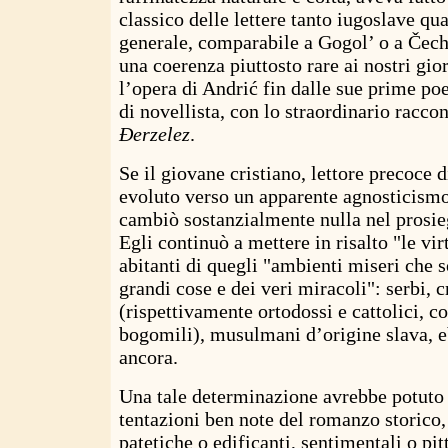
classico delle lettere tanto iugoslave qu
generale, comparabile a Gogol’ o a Čec
una coerenza piuttosto rare ai nostri gio
l’opera di Andrić fin dalle sue prime poe
di novellista, con lo straordinario racco
Đerzelez
.
Se il giovane cristiano, lettore precoce d
evoluto verso un apparente agnosticismo,
cambiò sostanzialmente nulla nel prosie
Egli continuò a mettere in risalto "le vir
abitanti di quegli "ambienti miseri che s
grandi cose e dei veri miracoli": serbi, c
(rispettivamente ortodossi e cattolici, co
bogomili), musulmani d’origine slava, ebr
ancora.
Una tale determinazione avrebbe potuto 
tentazioni ben note del romanzo storico, 
patetiche o edificanti, sentimentali o pit