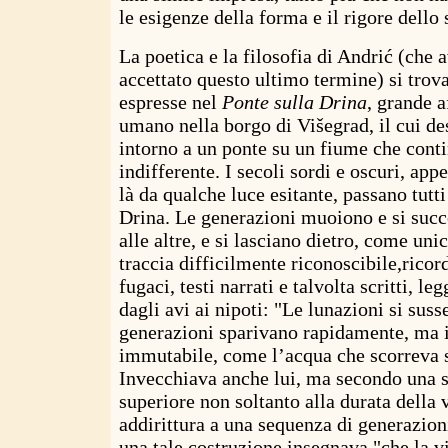
le esigenze della forma e il rigore dello s
La poetica e la filosofia di Andrić (che 
accettato questo ultimo termine) si trov
espresse nel
Ponte sulla Drina
, grande a
umano nella borgo di Višegrad, il cui de
intorno a un ponte su un fiume che conti
indifferente. I secoli sordi e oscuri, app
là da qualche luce esitante, passano tutt
Drina. Le generazioni muoiono e si succ
alle altre, e si lasciano dietro, come uni
traccia difficilmente riconoscibile,ricord
fugaci, testi narrati e talvolta scritti, l
dagli avi ai nipoti: "Le lunazioni si sus
generazioni sparivano rapidamente, ma i
immutabile, come l’acqua che scorreva so
Invecchiava anche lui, ma secondo una s
superiore non soltanto alla durata della
addirittura a una sequenza di generazion
una tale costruzione insegnava "che la v