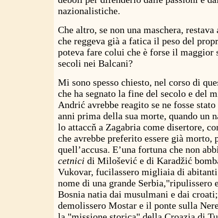
nazionalistiche.
Che altro, se non una maschera, restava 
che reggeva già a fatica il peso del pro
poteva fare colui che è forse il maggior 
secoli nei Balcani?
Mi sono spesso chiesto, nel corso di ques
che ha segnato la fine del secolo e del 
Andrić avrebbe reagito se ne fosse stato
anni prima della sua morte, quando un n
lo attaccň a Zagabria come disertore, c
che avrebbe preferito essere già morto, p
quell’accusa. E’una fortuna che non abb
cetnici
di Milošević e di Karadžić bomb
Vukovar, fucilassero migliaia di abitanti
nome di una grande Serbia,"ripulissero 
Bosnia natia dai musulmani e dai croati
demolissero Mostar e il ponte sulla Nere
la "missione storica" della Croazia di T