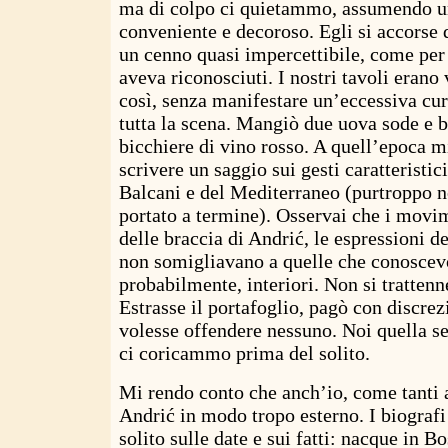
ma di colpo ci quietammo, assumendo u
conveniente e decoroso. Egli si accorse d
un cenno quasi impercettibile, come per 
aveva riconosciuti. I nostri tavoli erano
così, senza manifestare un’eccessiva cur
tutta la scena. Mangiò due uova sode e 
bicchiere di vino rosso. A quell’epoca 
scrivere un saggio sui gesti caratteristici
Balcani e del Mediterraneo (purtroppo n
portato a termine). Osservai che i movim
delle braccia di Andrić, le espressioni de
non somigliavano a quelle che conoscevo:
probabilmente, interiori. Non si trattenn
Estrasse il portafoglio, pagò con discre
volesse offendere nessuno. Noi quella
ci coricammo prima del solito.
Mi rendo conto che anch’io, come tanti a
Andrić in modo tropo esterno. I biografi
solito sulle date e sui fatti: nacque in B