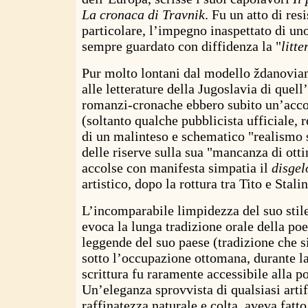
La cronaca di Travnik
. Fu un atto di res
particolare, l’impegno inaspettato di un
sempre guardato con diffidenza la "
litt
Pur molto lontani dal modello ždanovia
alle letterature della Jugoslavia di quell
romanzi-cronache ebbero subito un’acco
(soltanto qualche pubblicista ufficiale, r
di un malinteso e schematico "realismo s
delle riserve sulla sua "mancanza di ot
accolse con manifesta simpatia il
disgel
artistico, dopo la rottura tra Tito e Stalin
L’incomparabile limpidezza del suo stile
evoca la lunga tradizione orale della poe
leggende del suo paese (tradizione che s
sotto l’occupazione ottomana, durante la
scrittura fu raramente accessibile alla p
Un’eleganza sprovvista di qualsiasi artif
raffinatezza naturale e colta, aveva fatt