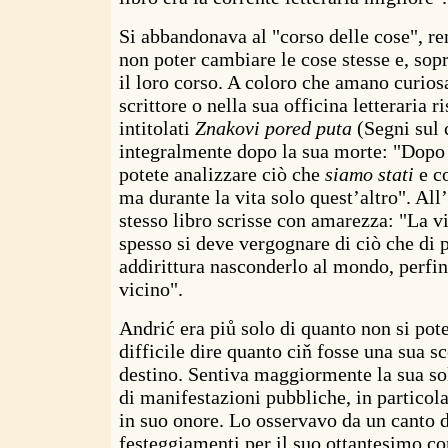
Si abbandonava al "corso delle cose", r
non poter cambiare le cose stesse e, sopr
il loro corso. A coloro che amano curiosa
scrittore o nella sua officina letteraria 
intitolati
Znakovi pored puta
(Segni sul 
integralmente dopo la sua morte: "Dopo 
potete analizzare ciò che
siamo stati
e c
ma durante la vita solo quest’altro". All
stesso libro scrisse con amarezza: "La v
spesso si deve vergognare di ciò che di p
addirittura nasconderlo al mondo, perfino
vicino".
Andrić era piů solo di quanto non si pote
difficile dire quanto ciň fosse una sua s
destino. Sentiva maggiormente la sua so
di manifestazioni pubbliche, in particol
in suo onore. Lo osservavo da un canto d
festeggiamenti per il suo ottantesimo c