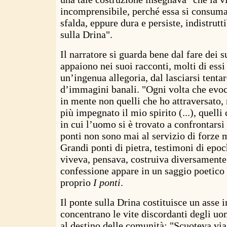
incomprensibile, perché essa si consuma
sfalda, eppure dura e persiste, indistrutt
sulla Drina".
Il narratore si guarda bene dal fare dei s
appaiono nei suoi racconti, molti di essi 
un’ingenua allegoria, dal lasciarsi tenta
d’immagini banali. "Ogni volta che evoc
in mente non quelli che ho attraversato,
più impegnato il mio spirito (...), quelli
in cui l’uomo si è trovato a confrontarsi
ponti non sono mai al servizio di forze m
Grandi ponti di pietra, testimoni di epoch
viveva, pensava, costruiva diversamente
confessione appare in un saggio poetico 
proprio
I ponti
.
Il ponte sulla Drina costituisce un asse i
concentrano le vite discordanti degli uo
al destino delle comunità: "Scuoteva vi