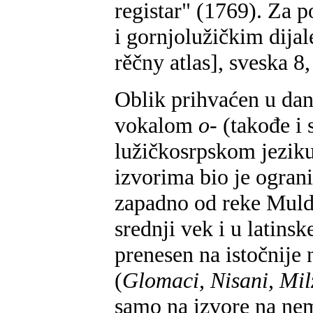
registar" (1769). Za p
i gornjolužičkim dijal
rěčny atlas], sveska 8,
Oblik prihvaćen u d
vokalom
o-
(takođe i 
lužičkosrpskom jeziku
izvorima bio je ogran
zapadno od reke Mulde
srednji vek i u latins
prenesen na istočnije 
(
Glomaci, Nisani, Mil
samo na izvore na ne