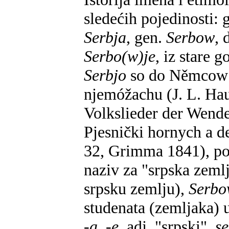
sledećih pojedinosti: 
Serbja
, gen.
Serbow
, 
Serbo(w)je
, iz stare 
Serbjo
so do Němcow 
njemóžachu (J. L. Hau
Volkslieder der Wende
Pjesnički hornych a d
32, Grimma 1841), po
naziv za "srpska zeml
srpsku zemlju),
Serb
studenata (zemljaka) 
-a, -e
, adj. "srpski",
s