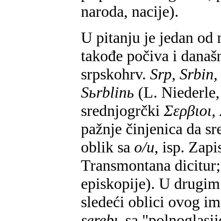
naroda, nacije).
U pitanju je jedan od 
takođe počiva i današ
srpskohrv.
Srp, Srbin,
Sьrblinь
(L. Niederle,
srednjogrčki
Σερβιοι
,
pažnje činjenica da sr
oblik sa
o/u
, isp. Zap
Transmontana dicitur
episkopije). U drugim
sledeći oblici ovog i
serebь
sa "polnoglas