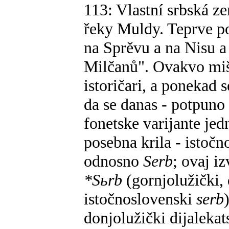
113: Vlastní srbská z
řeky Muldy. Teprve poz
na Sprěvu a na Nisu a 
Milčanů". Ovakvo mišl
istoričari, a ponekad s
da se danas - potpuno 
fonetske varijante je
posebna krila - istoč
odnosno
Serb
; ovaj i
*Sьrb
(gornjolužički,
istočnoslovenski
serb
donjolužički dijaleka