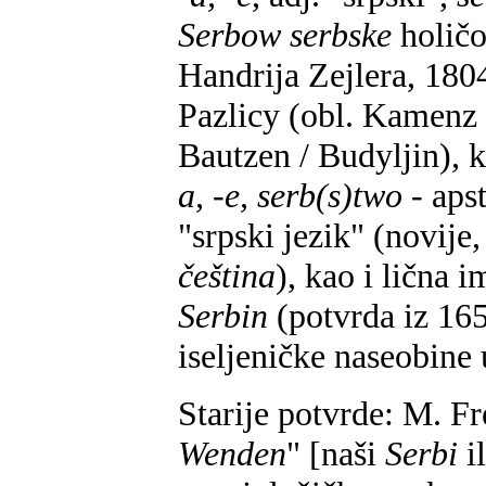
Serbow serbske
holičo
Handrija Zejlera, 18
Pazlicy (obl. Kamenz
Bautzen / Budyljin), ka
a, -e, serb(s)two
- aps
"srpski jezik" (novije
čeština
), kao i lična 
Serbin
(potvrda iz 165
iseljeničke naseobine
Starije potvrde: M. Fr
Wenden
" [naši
Serbi
i