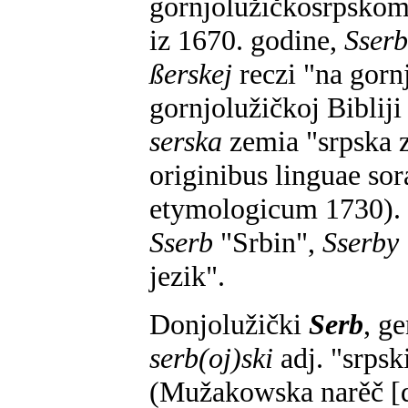
gornjolužičkosrpskom
iz 1670. godine,
Sserb
ßerskej
reczi "na gorn
gornjolužičkoj Bibliji
serska
zemia "srpska 
originibus linguae so
etymologicum 1730). 
Sserb
"Srbin",
Sserby
jezik".
Donjolužički
Serb
, g
serb(oj)ski
adj. "srpski
(Mužakowska narěč [d