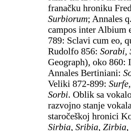
franačku hroniku Fre
Surbiorum
; Annales q
campos inter Albium 
789: Sclavi cum eo, 
Rudolfo 856:
Sorabi, 
Geograph), oko 860: I
Annales Bertiniani:
S
Veliki 872-899:
Surfe
Sorbi
. Oblik sa voka
razvojno stanje vokala
staročeškoj hronici K
Sirbia, Sribia, Zirbia,