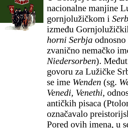
nacionalne manjine Lu
gornjolužičkom i
Ser
između Gornjolužički
horni Serbja
odnosno
zvanično nemačko ime
Niedersorben
). Međut
govoru za Lužičke Srb
se ime
Wenden
(sg.
W
Venedi, Venethi,
odno
antičkih pisaca (Ptolo
označavalo preistorijs
Pored ovih imena, u 