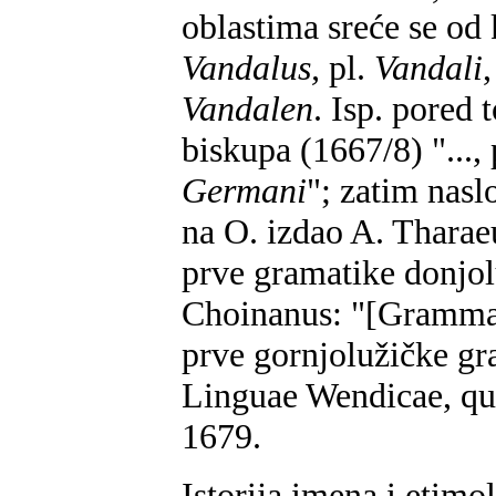
oblastima sreće se od 
Vandalus,
pl.
Vandali
Vandalen
. Isp. pored
biskupa (1667/8) "...,
Germani
"; zatim nasl
na O. izdao A. Thara
prve gramatike donjol
Choinanus: "[Gramma
prve gornjolužičke gra
Linguae Wendicae, q
1679.
Istorija imena i etim