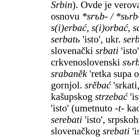
Srbin
). Ovde je verov
osnovu
*srъb- / *sьrb
s(i)erbać, s(i)orbać, 
serbatь
'isto', ukr.
serb
slovenački
srbati
'isto
crkvenoslovenski
sъr
srabaněk
'retka supa 
gornjol.
srěbać
'srkat
kašupskog
strzebać
'is
'isto' (umetnuto
-t-
ka
serebati
'isto', srpsk
slovenačkog
srebati
'