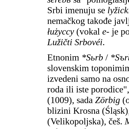
Srbi imenuju se
lyžic
nemačkog takođe javl
łużyccy
(vokal
e-
je p
Lužičti Srbovéi
.
Etnonim
*Sьrb
/
*Sъ
slovenskim toponimima
izvedeni samo na osno
roda ili iste porodice"
(1009), sada
Zörbig
(o
blizini Krosna (Śląsk
(Velikopoljska), češ.
M