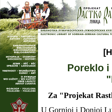
[H
Poreklo i
"
Za "Projekat Rastk
U Gornjoj i Donjoj Lu