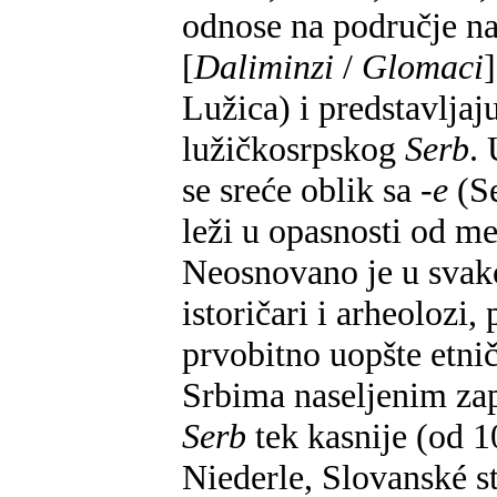
odnose na područje n
[
Daliminzi
/
Glomaci
Lužica) i predstavljaj
lužičkosrpskog
Serb
.
se sreće oblik sa
-e
(S
leži u opasnosti od m
Neosnovano je u svako
istoričari i arheolozi
prvobitno uopšte etnič
Srbima naseljenim za
Serb
tek kasnije (od 1
Niederle, Slovanské st