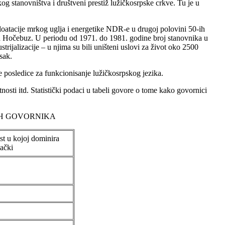
kog stanovništva i društveni prestiž lužičkosrpske crkve. Tu je u
ploatacije mrkog uglja i energetike NDR-e u drugoj polovini 50-ih
ruga Hočebuz. U periodu od 1971. do 1981. godine broj stanovnika u
rijalizacije – u njima su bili uništeni uslovi za život oko 2500
sak.
e posledice za funkcionisanje lužičkosrpskog jezika.
sti itd. Statistički podaci u tabeli govore o tome kako govornici
IH GOVORNIKA
st u kojoj dominira
ački