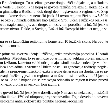
 u Brandenburgu. Tu u selima govore donjolužičke dijalekte, a u školama 
 Vode u Saksoniji) na kojoj se govore različiti prelazni dijalekti, dok
u gimnaziju u Budišinu, dok drugi deo – uglavnom iz regiona oko Slep
iona u kome dominira nemački jezik. U ovom regionu živi oko 45-50 hilja
 se oko 25 hiljada deklarišu kao Lužički Srbi. Učenje lužičkog jezika u
ovde naglo smanjuje, a, s druge, u mešovitim porodicama lužički jezik u
tarnom nivou. Dakle, u Srednjoj Lužici lužičkosrpski identitet neguje 
 se sa katoličkim regionom u kome radi 10 lužičkih škola. Na ovoj terit
rpskom etnosu.
 primarni izvor za učenje lužičkog jezika predstavlja porodica. U osta
ntiteta. Međutim, to se ne može objasniti samo velikim brojem nacionaln
m jezikom. Izuzetno veliki uticaj imaju asimilatorske tendencije van kr
 – deca i omladina iz vremena Hitlera postali su generacija roditelja neg
zile na prenošenje lužičkog jezika s jedne generacije na drugu. Tu su pr
avanja lužičkog jezika u regionu sa mešovitim stanovništvom. U javnost
 se sa 12 na 3 hiljade (to se pre svega odnosilo na region u kome preo
ki jezik proglašen jezikom koji izumire.
e govori lužički jezik jeste doseljavanje Nemaca sa nekadašnjih istočni
enika ili oko 15% od ukupnog broja stanovnika. To je dovelo do poveća
ledicama antilužičkosrpske politike nacional-socijalista.