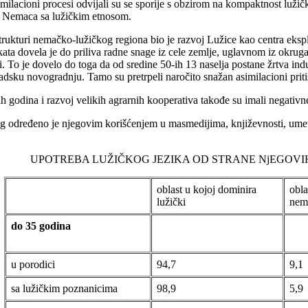
imilacioni procesi odvijali su se sporije s obzirom na kompaktnost lužič
je Nemaca sa lužičkim etnosom.
strukturi nemačko-lužičkog regiona bio je razvoj Lužice kao centra eks
bjekata dovela je do priliva radne snage iz cele zemlje, uglavnom iz ok
To je dovelo do toga da od sredine 50-ih 13 naselja postane žrtva indust
adsku novogradnju. Tamo su pretrpeli naročito snažan asimilacioni priti
h godina i razvoj velikih agrarnih kooperativa takođe su imali negativn
 određeno je njegovim korišćenjem u masmedijima, književnosti, umetno
UPOTREBA LUŽIČKOG JEZIKA OD STRANE NjEGOV
oblast u kojoj dominira
obla
lužički
nem
do 35 godina
u porodici
94,7
9,1
sa lužičkim poznanicima
98,9
5,9