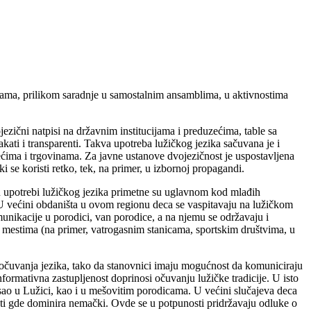
cijama, prilikom saradnje u samostalnim ansamblima, u aktivnostima
ezični natpisi na državnim institucijama i preduzećima, table sa
akati i transparenti. Takva upotreba lužičkog jezika sačuvana je i
ima i trgovinama. Za javne ustanove dvojezičnost je uspostavljena
 se koristi retko, tek, na primer, u izbornoj propagandi.
u upotrebi lužičkog jezika primetne su uglavnom kod mlađih
 U većini obdaništa u ovom regionu deca se vaspitavaju na lužičkom
omunikacije u porodici, van porodice, a na njemu se održavaju i
 mestima (na primer, vatrogasnim stanicama, sportskim društvima, u
 očuvanja jezika, tako da stanovnici imaju mogućnost da komuniciraju
formativna zastupljenost doprinosi očuvanju lužičke tradicije. U isto
ao u Lužici, kao i u mešovitim porodicama. U većini slučajeva deca
asti gde dominira nemački. Ovde se u potpunosti pridržavaju odluke o