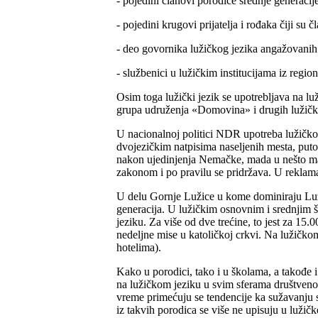
- pojedini članovi porodice srednje generaci
- pojedini krugovi prijatelja i rođaka čiji su
- deo govornika lužičkog jezika angažovanih
- službenici u lužičkim institucijama iz reg
Osim toga lužički jezik se upotrebljava na lu
grupa udruženja «Domovina» i drugih lužičk
U nacionalnoj politici NDR upotreba lužičkog 
dvojezičkim natpisima naseljenih mesta, putoka
nakon ujedinjenja Nemačke, mada u nešto man
zakonom i po pravilu se pridržava. U reklamam
U delu Gornje Lužice u kome dominiraju Luži
generacija. U lužičkim osnovnim i srednjim 
jeziku. Za više od dve trećine, to jest za 15.
nedeljne mise u katoličkoj crkvi. Na lužičk
hotelima).
Kako u porodici, tako i u školama, a takođe
na lužičkom jeziku u svim sferama društvenog 
vreme primećuju se tendencije ka sužavanju 
iz takvih porodica se više ne upisuju u luži