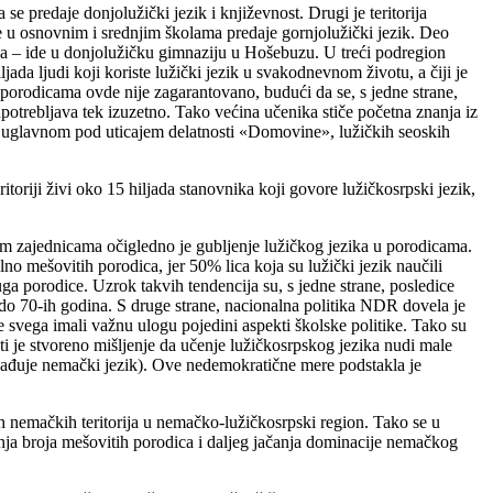
se predaje donjolužički jezik i književnost. Drugi je teritorija
 se u osnovnim i srednjim školama predaje gornjolužički jezik. Deo
a – ide u donjolužičku gimnaziju u Hošebuzu. U treći podregion
da ljudi koji koriste lužički jezik u svakodnevnom životu, a čiji je
 porodicama ovde nije zagarantovano, budući da se, s jedne strane,
potrebljava tek izuzetno. Tako većina učenika stiče početna znanja iz
se uglavnom pod uticajem delatnosti «Domovine», lužičkih seoskih
oriji živi oko 15 hiljada stanovnika koji govore lužičkosrpski jezik,
lim zajednicama očigledno je gubljenje lužičkog jezika u porodicama.
o mešovitih porodica, jer 50% lica koja su lužički jezik naučili
uga porodice. Uzrok takvih tendencija su, s jedne strane, posledice
de do 70-ih godina. S druge strane, nacionalna politika NDR dovela je
e svega imali važnu ulogu pojedini aspekti školske politike. Tako su
i je stvoreno mišljenje da učenje lužičkosrpskog jezika nudi male
vlađuje nemački jezik). Ove nedemokratične mere podstakla je
h nemačkih teritorija u nemačko-lužičkosrpski region. Tako se u
nja broja mešovitih porodica i daljeg jačanja dominacije nemačkog