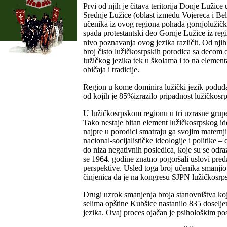
Prvi od njih je čitava teritorija Donje Lužice
Srednje Lužice (oblast između Vojereca i Bele
učenika iz ovog regiona pohađa gornjolužičk
spada protestantski deo Gornje Lužice iz reg
nivo poznavanja ovog jezika različit. Od njih
broj čisto lužičkosrpskih porodica sa decom 
lužičkog jezika tek u školama i to na elemen
običaja i tradicije.
Region u kome dominira lužički jezik podudara
od kojih je 85%izrazilo pripadnost lužičkos
U lužičkosrpskom regionu u tri uzrasne grupe
Tako nestaje bitan element lužičkosrpskog ide
najpre u porodici smatraju ga svojim maternji
nacional-socijalističke ideologije i politike
do niza negativnih posledica, koje su se odra
se 1964. godine znatno pogoršali uslovi pred
perspektive. Usled toga broj učenika smanjio
činjenica da je na kongresu SJPN lužičkosrps
Drugi uzrok smanjenja broja stanovništva koj
selima opštine Kubšice nastanilo 835 doselj
jezika. Ovaj proces ojačan je psihološkim pos