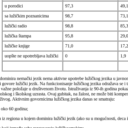
u porodici
97,3
49,
sa lužičkim poznanicima
98,7
73,
lužički radio
98,8
85,
lužička štampa
95,8
29,
lužičke knjige
71,0
17,
uopšte ne upotrebljava lužički
0
1,9
ominira nemački jezik nema aktivne upotrebe lužičkog jezika u javnom ž
ovore lužički jezik. Na funkcionisanje lužičkog jezika odražava se i ta č
važne položaje u društvenom životu. Istraživanja iz 90-ih godina pokazu
skog i školskog uzrasta. Ovaj gubitak, na žalost, ne može biti kompen
 živog. Aktivnim govornicima lužičkog jezika danas se smatraju:
u oko 60 godina;
u iz regiona u kojem dominira lužički jezik (ako su u mogućnosti, deca 