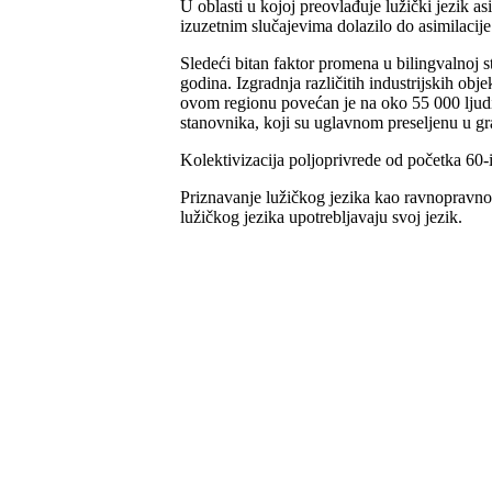
U oblasti u kojoj preovlađuje lužički jezik as
izuzetnim slučajevima dolazilo do asimilaci
Sledeći bitan faktor promena u bilingvalnoj 
godina. Izgradnja različitih industrijskih o
ovom regionu povećan je na oko 55 000 ljudi. 
stanovnika, koji su uglavnom preseljenu u gr
Kolektivizacija poljoprivrede od početka 60-i
Priznavanje lužičkog jezika kao ravnopravnog
lužičkog jezika upotrebljavaju svoj jezik.