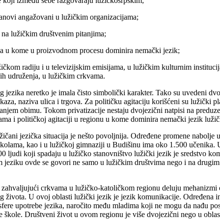
je koji između sebe razgovaraju lužičkosrpskim;
 članovi angažovani u lužičkim organizacijama;
 na lužičkim društvenim pitanjima;
iona u kome u proizvodnom procesu dominira nemački jezik;
žičkom radiju i u televizijskim emisijama, u lužičkim kulturnim institu
ih udruženja, u lužičkim crkvama.
jezika neretko je imala čisto simbolički karakter. Tako su uvedeni dvoj
za, naziva ulica i trgova. Za političku agitaciju korišćeni su lužički pl
jem obimu. Tokom privatizacije nestaju dvojezični natpisi na preduzeć
a i političkoj agitaciji u regionu u kome dominira nemački jezik lužički
čani jezička situacija je nešto povoljnija. Određene promene nabolje 
školama, kao i u lužičkoj gimnaziji u Budišinu ima oko 1.500 učenika.
000 ljudi koji spadaju u lužičko stanovništvo lužički jezik je sredstvo k
om jeziku ovde se govori ne samo u lužičkim društvima nego i na drugim
 i zahvaljujući crkvama u lužičko-katoličkom regionu deluju mehanizmi
života. U ovoj oblasti lužički jezik je jezik komunikacije. Određena in
sfere upotrebe jezika, naročito među mladima koji ne mogu da nađu pos
čke škole. Društveni život u ovom regionu je više dvojezični nego u obl