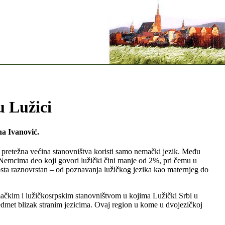
u Lužici
na Ivanović.
o pretežna većina stanovništva koristi samo nemački jezik. Među
Nemcima deo koji govori lužički čini manje od 2%, pri čemu u
osta raznovrstan – od poznavanja lužičkog jezika kao maternjeg do
nemačkim i lužičkosrpskim stanovništvom u kojima Lužički Srbi u
edmet blizak stranim jezicima. Ovaj region u kome u dvojezičkoj