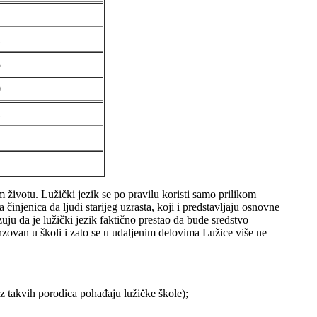
1
1
3
0
2
ivotu. Lužički jezik se po pravilu koristi samo prilikom
injenica da ljudi starijeg uzrasta, koji i predstavljaju osnovne
ju da je lužički jezik faktično prestao da bude sredstvo
zovan u školi i zato se u udaljenim delovima Lužice više ne
iz takvih porodica pohađaju lužičke škole);