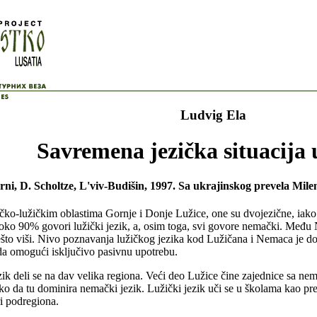
Ludvig Ela
Savremena jezička situacija 
rni, D. Scholtze, L'viv-Budišin, 1997. Sa ukrajinskog prevela Mile
emačko-lužičkim oblastima Gornje i Donje Lužice, one su dvojezične, iak
oko 90% govori lužički jezik, a, osim toga, svi govore nemački. Među 
ešto viši. Nivo poznavanja lužičkog jezika kod Lužičana i Nemaca je d
da omogući isključivo pasivnu upotrebu.
 jezik deli se na dav velika regiona. Veći deo Lužice čine zajednice sa 
ko da tu dominira nemački jezik. Lužički jezik uči se u školama kao pr
i podregiona.