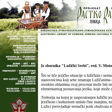
Iz zbornika "Lužički Serbi", red. V. Moto
Što se tiče jezičke situacije u lužičkim i n
stanovnicima koji sebe smatraju Lužičanima 
seoskim oblastima ovaj procenat može biti n
elementarnog poznavanja jezika, koje može 
Teritorija na kojoj je rasprostranjen lužički
jezičkom i kulturnom smislu čine manjinu, ta
Lužici preovlađuje nemački jezik obuhvata tr