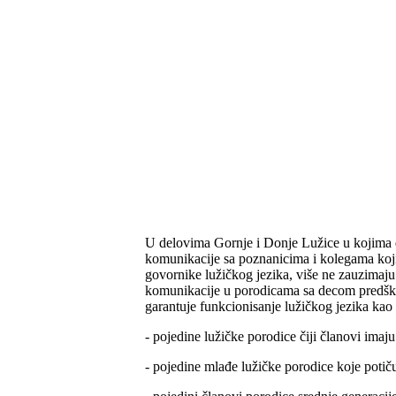
U delovima Gornje i Donje Lužice u kojima d
komunikacije sa poznanicima i kolegama koji g
govornike lužičkog jezika, više ne zauzimaju 
komunikacije u porodicama sa decom predškol
garantuje funkcionisanje lužičkog jezika kao
- pojedine lužičke porodice čiji članovi imaj
- pojedine mlađe lužičke porodice koje potič