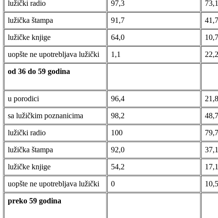
lužički radio
97,3
73,
lužička štampa
91,7
41,
lužičke knjige
64,0
10,
uopšte ne upotrebljava lužički
1,1
22,
od 36 do 59 godina
u porodici
96,4
21,
sa lužičkim poznanicima
98,2
48,
lužički radio
100
79,
lužička štampa
92,0
37,
lužičke knjige
54,2
17,
uopšte ne upotrebljava lužički
0
10,
preko 59 godina