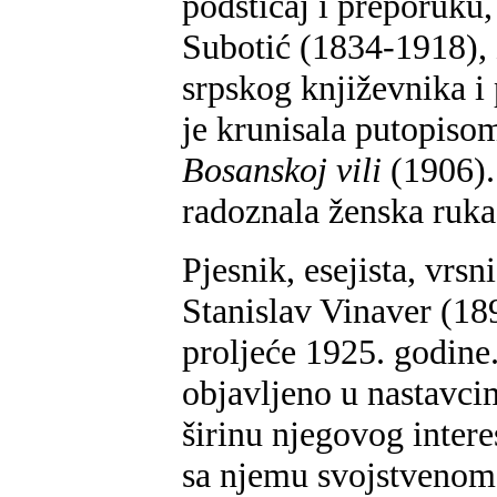
podsticaj i preporuku,
Subotić (1834-1918), 
srpskog književnika i
je krunisala putopis
Bosanskoj vili
(1906). 
radoznala ženska ruka
Pjesnik, esejista, vrsn
Stanislav Vinaver (18
proljeće 1925. godine
objavljeno u nastavc
širinu njegovog inter
sa njemu svojstvenom