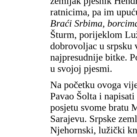
zemljak pjesnik Hendr
ratnicima, pa im upuć
Braći Srbima, borcima
Šturm, porijeklom Luž
dobrovoljac u srpsku v
najpresudnije bitke. P
u svojoj pjesmi.
Na početku ovoga vije
Pavao Šolta i napisati
posjetu svome bratu M
Sarajevu. Srpske zem
Njehornski, lužički knj