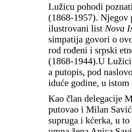
Lužicu pohodi poznati
(1868-1957). Njegov 
ilustrovani list
Nova I
simpatija govori o o
rod rođeni i srpski et
(1868-1944).U Lužici 
a putopis, pod naslo
iduće godine, u istom
Kao član delegacije M
putovao i Milan Savić
supruga i kćerka, u to
umna žena Anica Savić