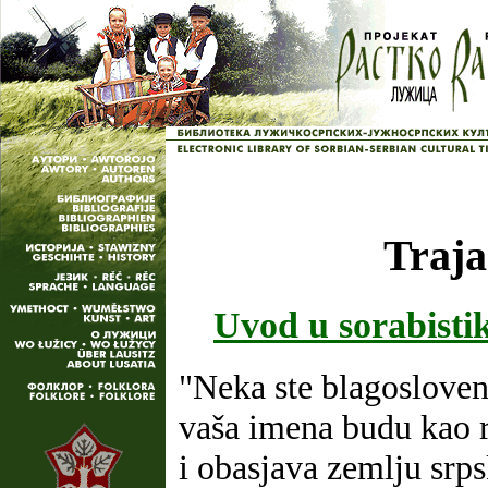
Traja
Uvod u sorabistik
"Neka ste blagosloveni
vaša imena budu kao r
i obasjava zemlju srp