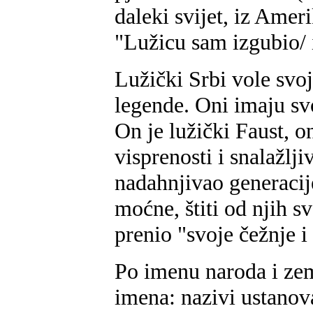
daleki svijet, iz Ame
"Lužicu sam izgubio/ 
Lužički Srbi vole svo
legende. Oni imaju sv
On je lužički Faust, 
visprenosti i snalažlji
nadahnjivao generacij
moćne, štiti od njih sv
prenio "svoje čežnje i
Po imenu naroda i zem
imena: nazivi ustanova