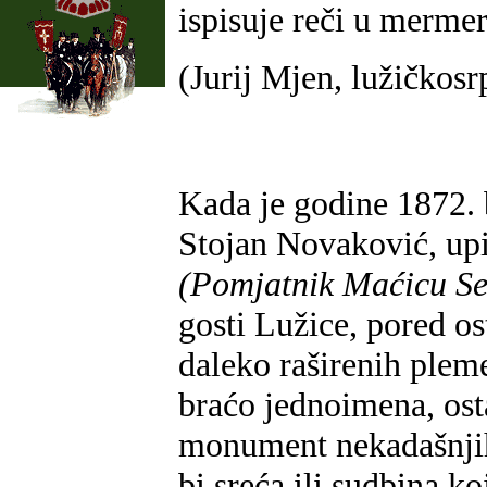
ispisuje reči u merm
(Jurij Mjen, lužičkosrp
Kada je godine 1872.
Stojan Novaković, upi
(Pomjatnik Maćicu Se
gosti Lužice, pored os
daleko raširenih plem
braćo jednoimena, ostal
monument nekadašnji
bi sreća ili sudbina k