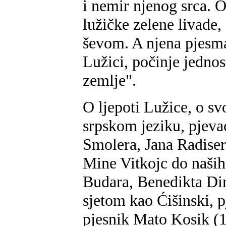
i nemir njenog srca. O
lužičke zelene livade,
ševom. A njena pjesma
Lužici, počinje jedno
zemlje".
O ljepoti Lužice, o 
srpskom jeziku, pjevaće
Smolera, Jana Radiser
Mine Vitkojc do naši
Budara, Benedikta Dirl
sjetom kao Ćišinski, p
pjesnik Mato Kosik (1