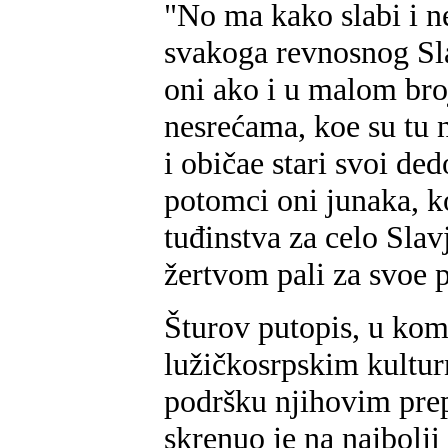
"No ma kako slabi i ne
svakoga revnosnog Sla
oni ako i u malom bro
nesrećama, koe su tu n
i običae stari svoi de
potomci oni junaka, ko
tuđinstva za celo Sla
žertvom pali za svoe 
Šturov putopis, u kome
lužičkosrpskim kultu
podršku njihovim pre
skrenuo je na najbolji