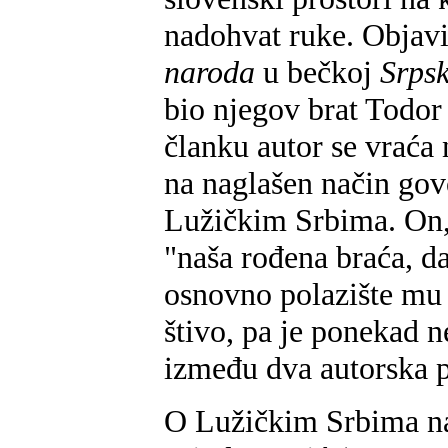
nadohvat ruke. Objavio
naroda
u bečkoj
Srpsk
bio njegov brat Todo
članku autor se vraća 
na naglašen način go
Lužičkim Srbima. On, 
"naša rođena braća, da
osnovno polazište mu
štivo, pa je ponekad 
između dva autorska p
O Lužičkim Srbima na 