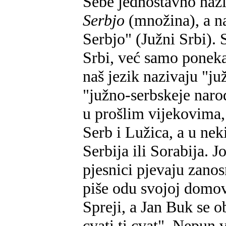
Sebe jednostavno naz
Serbjo
(množina), a na
Serbjo" (Južni Srbi).
Srbi, već samo poneka
naš jezik nazivaju "j
"južno-serbskeje naro
u prošlim vijekovima,
Serb i Lužica, a u nek
Serbija ili Sorabija. 
pjesnici pjevaju zano
piše odu svojoj domov
Spreji, a Jan Buk se 
cvati ti cvat". Nepun 