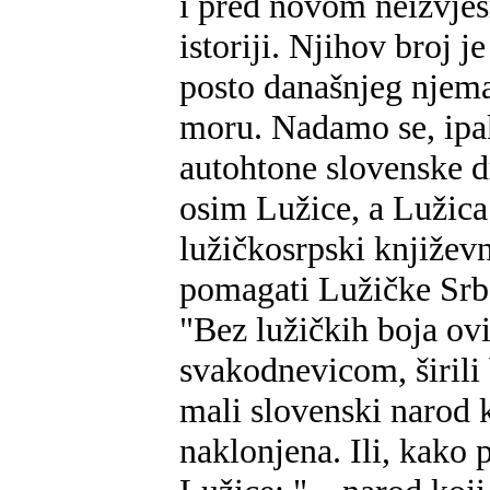
i pred novom neizvjes
istoriji. Njihov broj j
posto današnjeg njem
moru. Nadamo se, ipak
autohtone slovenske 
osim Lužice, a Lužica
lužičkosrpski književ
pomagati Lužičke Srbe,
"Bez lužičkih boja ovi
svakodnevicom, širili 
mali slovenski narod 
naklonjena. Ili, kako 