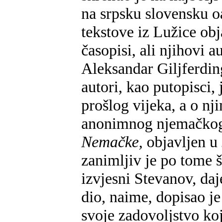
na srpsku slovensku 
tekstove iz Lužice obja
časopisi, ali njihovi a
Aleksandar Giljferdin
autori, kao putopisci,
prošlog vijeka, a o nj
anonimnog njemačkog
Nemačke,
objavljen u
zanimljiv je po tome š
izvjesni Stevanov, daj
dio, naime, dopisao je
svoje zadovoljstvo ko