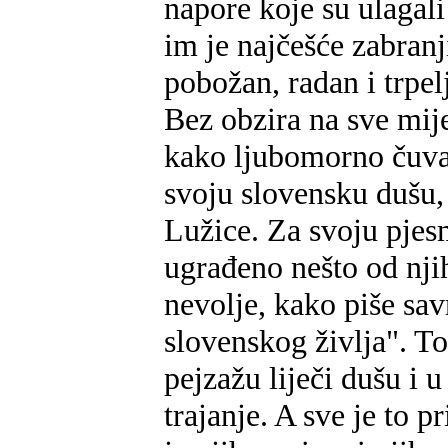
napore koje su ulagali
im je najčešće zabranj
pobožan, radan i trpel
Bez obzira na sve mije
kako ljubomorno čuva 
svoju slovensku dušu, 
Lužice. Za svoju pjesm
ugrađeno nešto od nji
nevolje, kako piše sav
slovenskog življa". T
pejzažu liječi dušu i
trajanje. A sve je to 