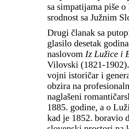
sa simpatijama piše o
srodnost sa Južnim S
Drugi članak sa putop
glasilo desetak godin
naslovom
Iz Lužice i 
Vilovski (1821-1902).
vojni istoričar i gener
obzira na profesionaln
naglašeni romantičars
1885. godine, a o Luž
kad je 1852. boravio
slovenski prostori na 