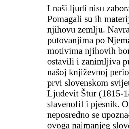
I naši ljudi nisu zabo
Pomagali su ih materij
njihovu zemlju. Navra
putovanjima po Njema
motivima njihovih bo
ostavili i zanimljiva 
našoj književnoj peri
prvi slovenskom svije
Ljudevit Štur (1815-1
slavenofil i pjesnik. 
neposredno se upoznao
ovoga najmanjeg slov