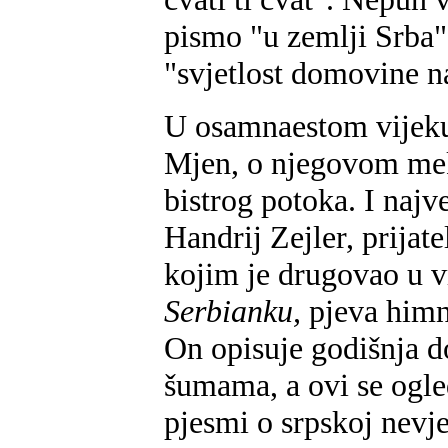
pismo "u zemlji Srba",
"svjetlost domovine n
U osamnaestom vijeku 
Mjen, o njegovom mek
bistrog potoka. I najv
Handrij Zejler, prijat
kojim je drugovao u v
Serbianku,
pjeva himn
On opisuje godišnja d
šumama, a ovi se ogle
pjesmi o srpskoj nevje