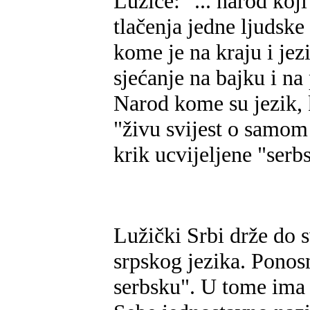
Lužice: "... narod koj
tlačenja jedne ljudske
kome je na kraju i jez
sjećanje na bajku i na
Narod kome su jezik, 
"živu svijest o samom s
krik ucvijeljene "serb
Lužički Srbi drže do 
srpskog jezika. Ponos
serbsku". U tome ima