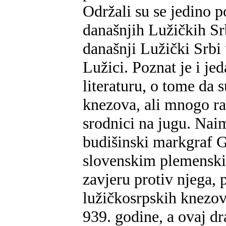
Održali su se jedino 
današnjih Lužičkih Sr
današnji Lužički Srbi
Lužici. Poznat je i jed
literaturu, o tome da s
knezova, ali mnogo ra
srodnici na jugu. Na
budišinski markgraf G
slovenskim plemenski
zavjeru protiv njega, 
lužičkosrpskih knezov
939. godine, a ovaj d