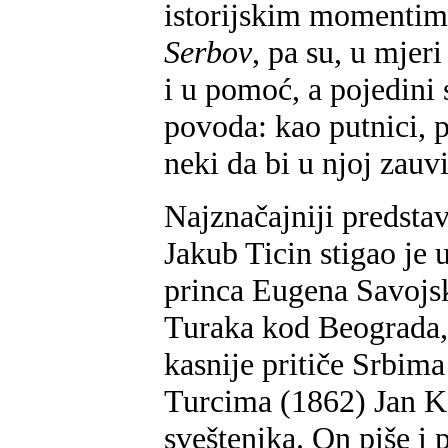
istorijskim momentima
Serbov
, pa su, u mjer
i u pomoć, a pojedini s
povoda: kao putnici, pi
neki da bi u njoj zauvi
Najznačajniji predstav
Jakub Ticin stigao je 
princa Eugena Savojsk
Turaka kod Beograda, 
kasnije pritiče Srbi
Turcima (1862) Jan Ko
sveštenika. On piše i 