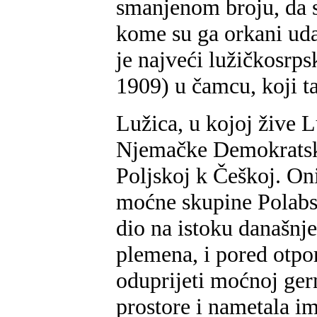
smanjenom broju, da 
kome su ga orkani udar
je najveći lužičkosrps
1909) u čamcu, koji ta
Lužica, u kojoj žive L
Njemačke Demokratske
Poljskoj k Češkoj. Oni
moćne skupine Polabski
dio na istoku današnj
plemena, i pored otpor
oduprijeti moćnoj germ
prostore i nametala i