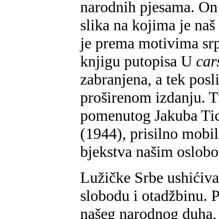
narodnih pjesama. On j
slika na kojima je naš
je prema motivima srp
knjigu putopisa U
car
zabranjena, a tek posl
proširenom izdanju. T
pomenutog Jakuba Tici
(1944), prisilno mobil
bjekstva našim oslobo
Lužičke Srbe ushićiva
slobodu i otadžbinu. P
našeg narodnog duha, n