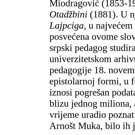
Miodragović (1853-192
Otadžbini
(1881). U 
Lajpciga,
u najvećem d
posvećena ovome slov
srpski pedagog studira
univerzitetskom arhivu
pedagogije 18. novemb
epistolarnoj formi, u
iznosi pogrešan podat
blizu jednog miliona, 
vrijeme uradio poznati
Arnošt Muka, bilo ih 