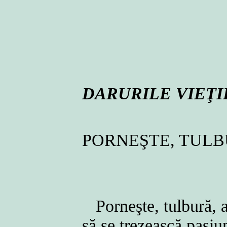
DARURILE VIEŢI
PORNEŞTE, TULB
Porneşte, tulbură, a
să se trezească pasi