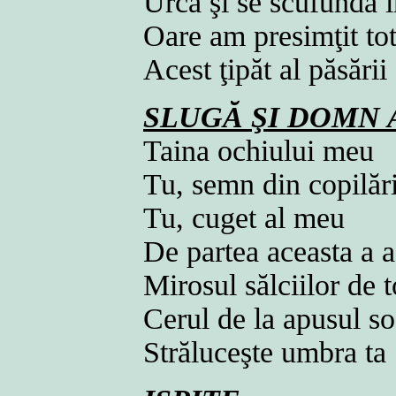
Urcă şi se scufundă î
Oare am presimţit to
Acest ţipăt al păsării
SLUGĂ ŞI DOMN 
Taina ochiului meu
Tu, semn din copilăr
Tu, cuget al meu
De partea aceasta a 
Mirosul sălciilor de
Cerul de la apusul s
Străluceşte umbra ta