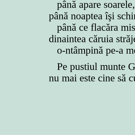
până apare soarele
până noaptea îşi sch
până ce flacăra mist
dinaintea căruia străj
o-ntâmpină pe-a m
Pe pustiul munte Ga
nu mai este cine să c