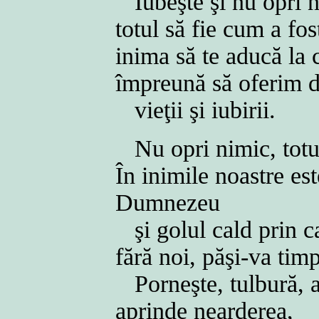
Iubeşte şi nu opri 
totul să fie cum a fos
inima să te aducă la 
împreună să oferim d
vieţii şi iubirii.
Nu opri nimic, totul
În inimile noastre est
Dumnezeu
şi golul cald prin c
fără noi, păşi-va tim
Porneşte, tulbură, a
aprinde nearderea,