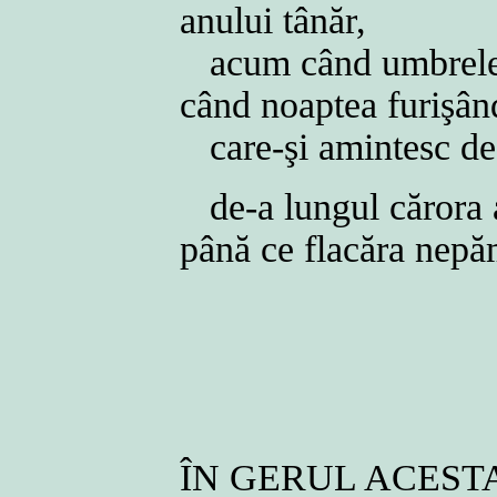
anului tânăr,
acum când umbrele 
când noaptea furişân
care-şi amintesc de
de-a lungul cărora 
până ce flacăra nepă
ÎN GERUL ACEST