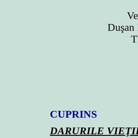
Ve
Duşan B
T
CUPRINS
DARURILE VIEŢI