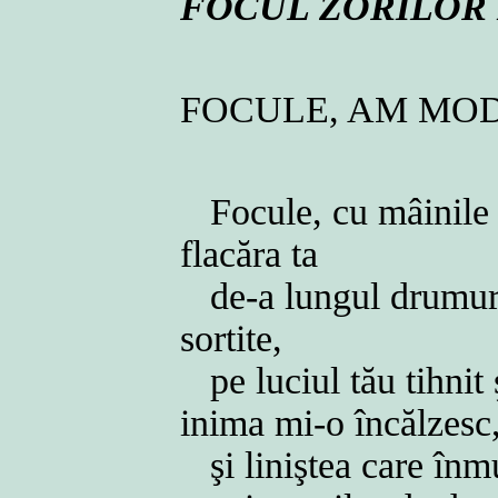
FOCUL ZORILOR
FOCULE, AM MO
Focule, cu mâinile
flacăra ta
de-a lungul drumuri
sortite,
pe luciul tău tihnit 
inima mi-o încălzesc
şi liniştea care înm