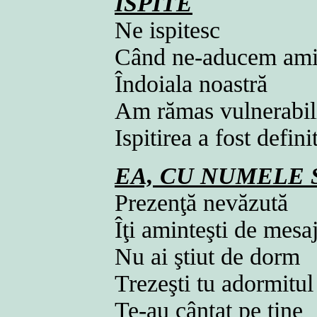
ISPITE
Ne ispitesc
Când ne-aducem am
Îndoiala noastră
Am rămas vulnerabi
Ispitirea a fost defin
EA, CU NUMELE 
Prezenţă nevăzută
Îţi aminteşti de mesa
Nu ai ştiut de dorm
Trezeşti tu adormitu
Te-au cântat pe tine