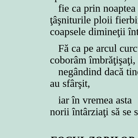
fie ca prin noaptea 
ţâşniturile ploii fierb
coapsele dimineţii în
Fă ca pe arcul curc
coborâm îmbrăţişaţi
negândind dacă tine
au sfârşit,
iar în vremea asta
norii întârziaţi să se 