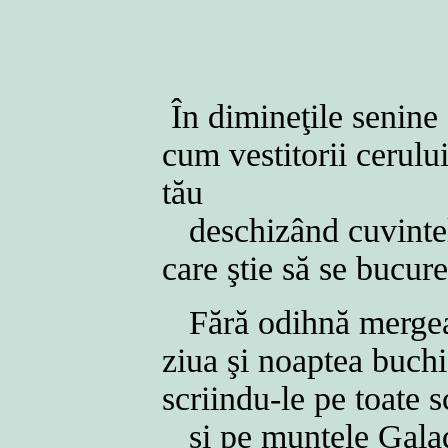
În dimineţile senine 
cum vestitorii cerul
tău
deschizând cuvintel
care ştie să se bucur
Fără odihnă mergea
ziua şi noaptea buchi
scriindu-le pe toate s
şi pe muntele Galad