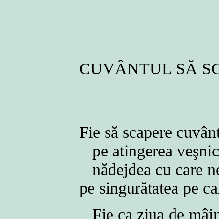
CUVÂNTUL SĂ S
Fie să scapere cuvân
pe atingerea veşnici
nădejdea cu care n
pe singurătatea pe ca
Fie ca ziua de mâi