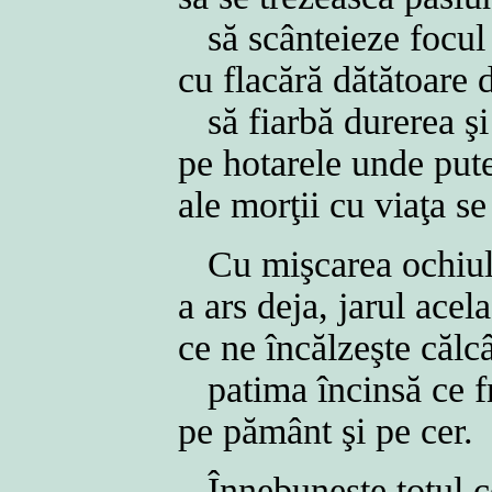
să scânteieze focul
cu flacără dătătoare 
să fiarbă durerea şi
pe hotarele unde put
ale morţii cu viaţa se
Cu mişcarea ochiulu
a ars deja, jarul ace
ce ne încălzeşte călc
patima încinsă ce fr
pe pământ şi pe cer.
Înnebuneşte totul c