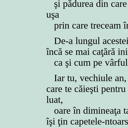
şi pădurea din care 
uşa
prin care treceam î
De-a lungul acestei 
încă se mai caţără i
ca şi cum pe vârful 
Iar tu, vechiule an
care te căieşti pentru
luat,
oare în dimineaţa ta
îşi ţin capetele-nto