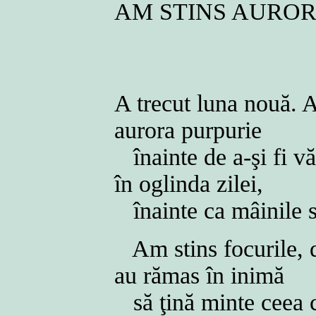
AM STINS AURO
A trecut luna nouă. 
aurora purpurie
înainte de a-şi fi v
în oglinda zilei,
înainte ca mâinile s
Am stins focurile, d
au rămas în inimă
să ţină minte ceea ce