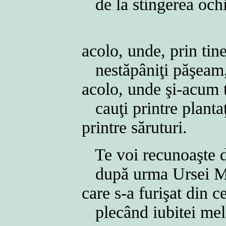
de la stingerea och
acolo, unde, prin tin
nestăpâniţi păşeam
acolo, unde şi-acum
cauţi printre plantaţ
printre săruturi.
Te voi recunoaşte d
după urma Ursei M
care s-a furişat din c
plecând iubitei me