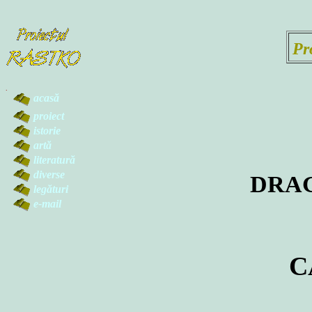
Pr
.
acasă
proiect
istorie
artă
literatură
diverse
DRA
legături
e-mail
C