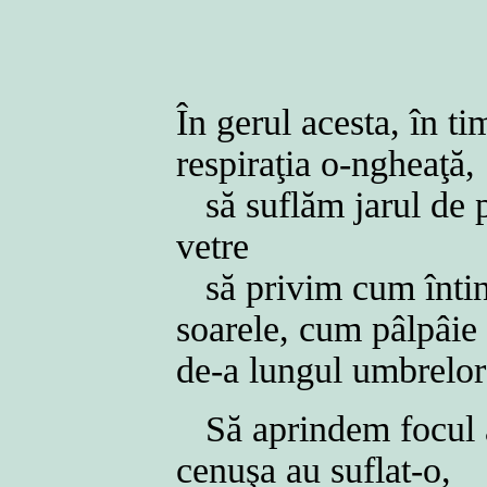
În gerul acesta, în 
respiraţia o-ngheaţă,
să suflăm jarul de p
vetre
să privim cum înti
soarele, cum pâlpâie 
de-a lungul umbrelor
Să aprindem focul a
cenuşa au suflat-o,