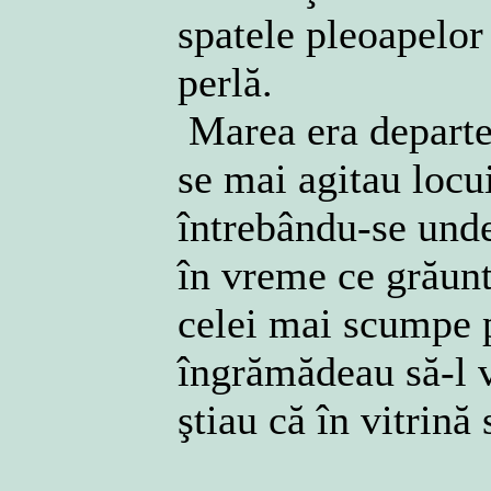
spatele pleoapelor 
perlă.
Marea era departe 
se mai agitau locu
întrebându-se unde
în vreme ce grăunte
celei mai scumpe p
îngrămădeau să-l v
ştiau că în vitrină