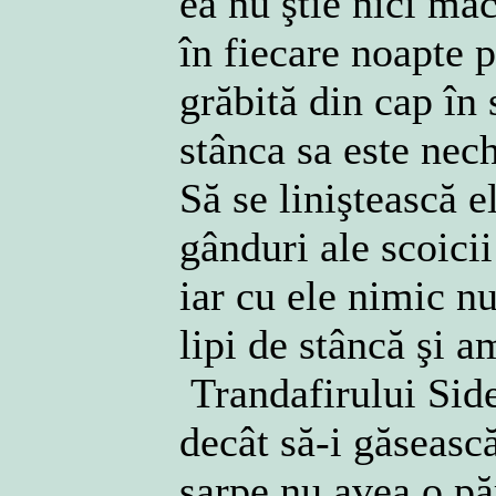
ea nu ştie nici măc
în fiecare noapte 
grăbită din cap în 
stânca sa este nec
Să se liniştească e
gânduri ale scoicii
iar cu ele nimic n
lipi de stâncă şi a
Trandafirului Side
decât să-i găsească
şarpe nu avea o p