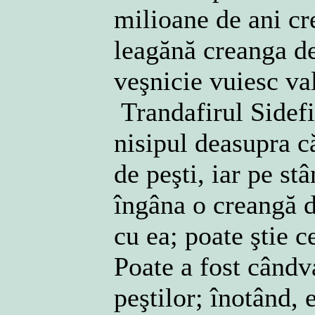
milioane de ani cre
leagănă creanga de
veşnicie vuiesc va
Trandafirul Sidefiu
nisipul deasupra c
de peşti, iar pe s
îngâna o creangă d
cu ea; poate ştie c
Poate a fost cândv
peştilor; înotând, 