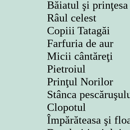
Băiatul şi prinţes
Râul celest
Copiii Tatagăi
Farfuria de aur
Micii cântăreţi
Pietroiul
Prinţul Norilor
Stânca pescăruşul
Clopotul
Împărăteasa şi flo