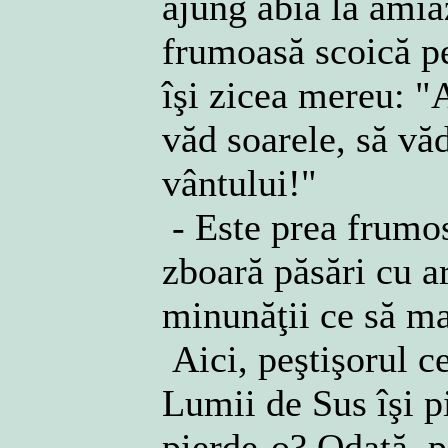
ajung abia la amiaz
frumoasă scoică pe
îşi zicea mereu: "A
văd soarele, să văd
vântului!"
- Este prea frumos
zboară păsări cu ar
minunăţii ce să m
Aici, peştişorul c
Lumii de Sus îşi p
pierde-o? Odată, pe