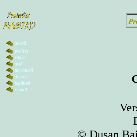
Pr
.
acasă
proiect
istorie
artă
literatură
G
diverse
legături
e-mail
Ver
© Duşan Bai