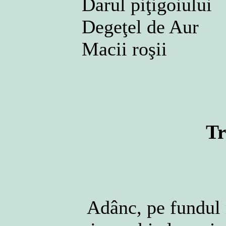
Darul piţigoiului
Degeţel de Aur
Macii roşii
Tr
Adânc, pe fundul m