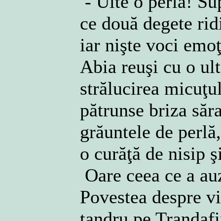
- Uite o perlă! S
ce două degete rid
iar nişte voci emo
Abia reuşi cu o ul
strălucirea micuţul
pătrunse briza săra
grăuntele de perlă,
o curăţă de nisip ş
Oare ceea ce a auzi
Povestea despre vi
tandru pe Trandafi