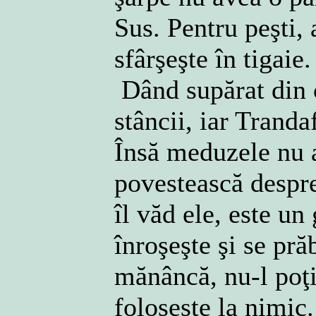
Sus. Pentru peşti, 
sfârşeşte în tigaie
Dând supărat din c
stâncii, iar Tranda
Însă meduzele nu a
povestească despr
îl văd ele, este un
înroşeşte şi se pră
mănâncă, nu-l poţi
foloseşte la nimic.