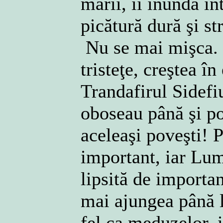
mării, îi inundă în
picătură dură şi st
Nu se mai mişca. 
tristeţe, creştea în
Trandafirul Sidefi
oboseau până şi po
aceleaşi poveşti! 
important, iar Lum
lipsită de importa
mai ajungea până l
fel ca meduzelor, i