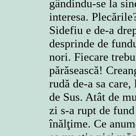
gândindu-se la sine
interesa. Plecăril
Sidefiu e de-a drep
desprinde de fundu
nori. Fiecare trebui
părăsească! Creang
rudă de-a sa care, 
de Sus. Atât de mul
zi s-a rupt de fund
înălţime. Ce anum