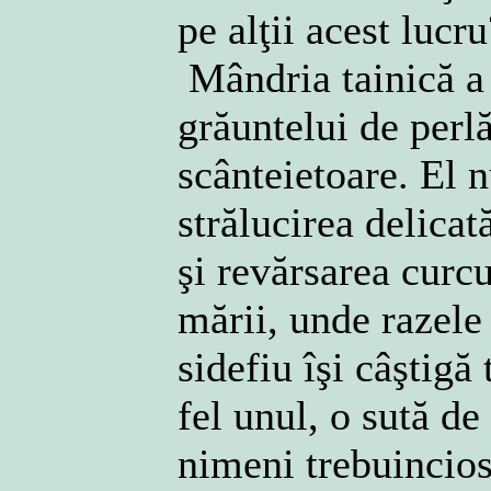
pe alţii acest lucr
Mândria tainică a 
grăuntelui de perl
scânteietoare. El 
strălucirea delicată
şi revărsarea curc
mării, unde razele
sidefiu îşi câştigă 
fel unul, o sută de
nimeni trebuincio