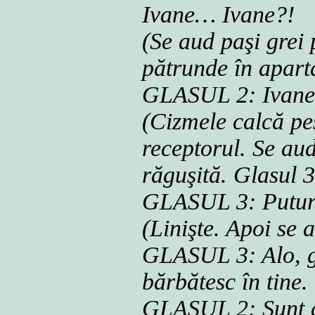
Ivane… Ivane?!
(Se aud paşi grei 
pătrunde în apart
GLASUL 2: Ivane,
(Cizmele calcă pes
receptorul. Se au
răguşită. Glasul 3
GLASUL 3: Puturo
(Linişte. Apoi se 
GLASUL 3: Alo, gu
bărbătesc în tine.
GLASUL 2: Sunt aic