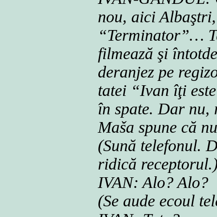
nou, aici Albaştri
“Terminator”… Ta
filmează şi întotd
deranjez pe regiz
tatei “Ivan îţi es
în spate. Dar nu, 
Maša spune că nu 
(Sună telefonul. 
ridică receptorul.
IVAN: Alo? Alo?
(Se aude ecoul tel