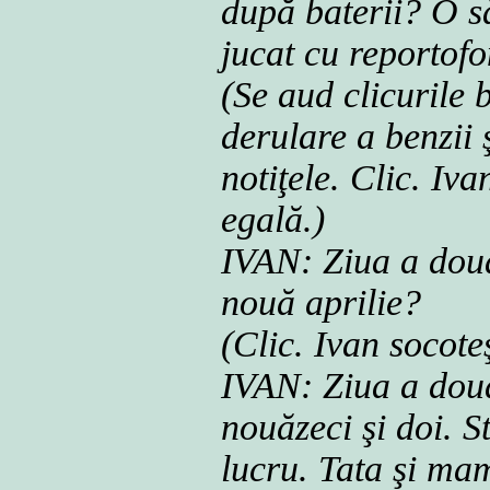
după baterii? O 
jucat cu reportof
(Se aud clicurile 
derulare a benzii 
notiţele. Clic. Iva
egală.)
IVAN: Ziua a doua
nouă aprilie?
(Clic. Ivan socoteş
IVAN: Ziua a doua
nouăzeci şi doi. St
lucru. Tata şi mam