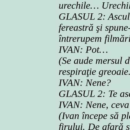
urechile… Urech
GLASUL 2: Ascultă
fereastră şi spune
întrerupem filmăr
IVAN: Pot…
(Se aude mersul de
respiraţie greoaie
IVAN: Nene?
GLASUL 2: Te asc
IVAN: Nene, ceva
(Ivan începe să p
firului. De afară 