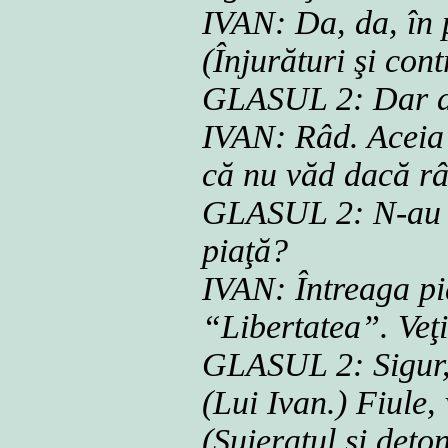
IVAN: Da, da, în 
(Înjurături şi cont
GLASUL 2: Dar ac
IVAN: Râd. Aceia d
că nu văd dacă râ
GLASUL 2: N-au d
piaţă?
IVAN: Întreaga pi
“Libertatea”. Veţi
GLASUL 2: Sigur,
(Lui Ivan.) Fiule,
(Şuieratul şi deto