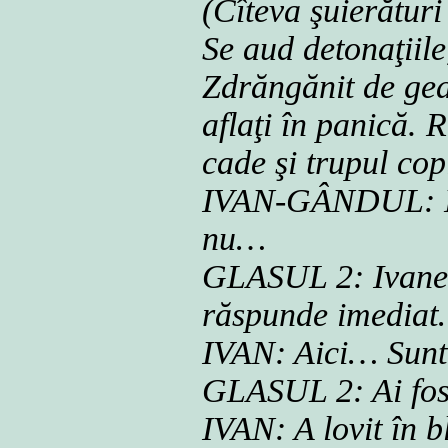
(Cîteva şuierătur
Se aud detonaţiile
Zdrăngănit de gea
aflaţi în panică. 
cade şi trupul copi
IVAN-GÂNDUL: Nu
nu…
GLASUL 2: Ivane?
răspunde imedia
IVAN: Aici… Sunt 
GLASUL 2: Ai fost
IVAN: A lovit în 