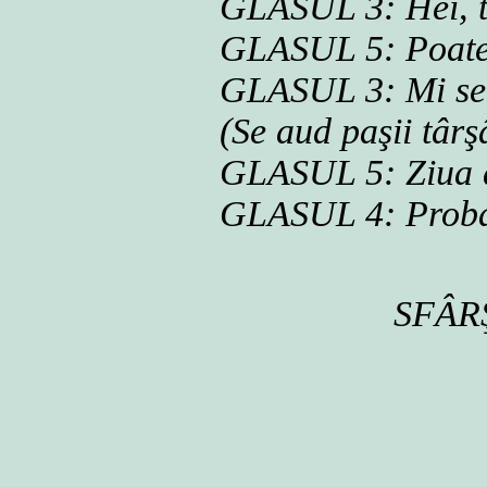
GLASUL 3: Hei, tu
GLASUL 5: Poate 
GLASUL 3: Mi se 
(Se aud paşii târşâ
GLASUL 5: Ziua d
GLASUL 4: Proba
SFÂR