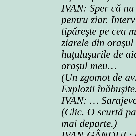
IVAN: Sper că nu a
pentru ziar. Interv
tipăreşte pe cea m
ziarele din oraşul
huţuluşurile de ai
oraşul meu…
(Un zgomot de avi
Explozii înăbuşite
IVAN: … Sarajevo
(Clic. O scurtă pa
mai departe.)
IVAN-GÂNDUL: Co