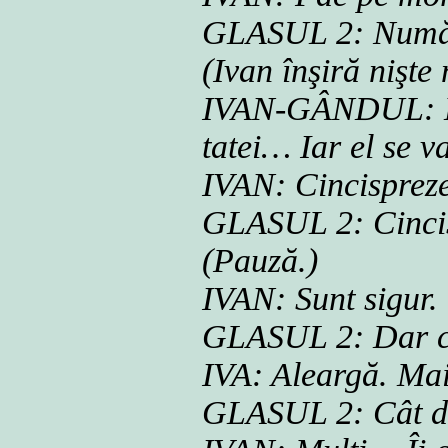
GLASUL 2: Numă
(Ivan înşiră nişte
IVAN-GÂNDUL: Dac
tatei… Iar el se 
IVAN: Cincispre
GLASUL 2: Cincis
(Pauză.)
IVAN: Sunt sigur.
GLASUL 2: Dar ce 
IVA: Aleargă. Mai 
GLASUL 2: Cât d