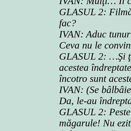
IVAN: Mulţi… Îi 
GLASUL 2: Filmăm
fac?
IVAN: Aduc tunuri
Ceva nu le convin
GLASUL 2: …Şi ţev
acestea îndreptate
încotro sunt acest
IVAN: (Se bâlbâie
Da, le-au îndrept
GLASUL 2: Peste 
măgarule! Nu ezit