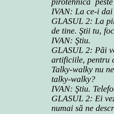
pirotehnică peste
IVAN: La ce-i da
GLASUL 2: La piro
de tine. Ştii tu, 
IVAN: Ştiu.
GLASUL 2: Păi vez
artificiile, pentr
Talky-walky nu ne 
talky-walky?
IVAN: Ştiu. Telef
GLASUL 2: Ei vezi
numai să ne descri