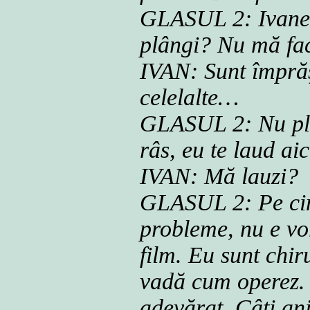
GLASUL 2: Ivane,
plângi? Nu mă fac
IVAN: Sunt împră
celelalte…
GLASUL 2: Nu plâ
râs, eu te laud ai
IVAN: Mă lauzi?
GLASUL 2: Pe cine
probleme, nu e vo
film. Eu sunt chir
vadă cum operez. 
adevărat. Câţi ani