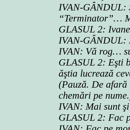
IVAN-GÂNDUL: Şi 
“Terminator”… M
GLASUL 2: Ivane? 
IVAN-GÂNDUL: M
IVAN: Vă rog… s
GLASUL 2: Eşti bu
ăştia lucrează ce
(Pauză. De afară s
chemări pe nume.
IVAN: Mai sunt şi
GLASUL 2: Fac p
IVAN: Fac pe mor