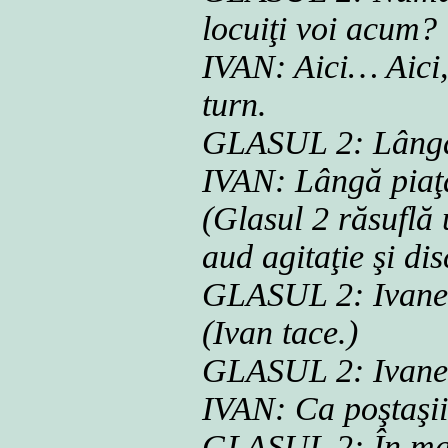
locuiţi voi acum?
IVAN: Aici… Aici,
turn.
GLASUL 2: Lângă 
IVAN: Lângă piaţ
(Glasul 2 răsuflă 
aud agitaţie şi dis
GLASUL 2: Ivane, l
(Ivan tace.)
GLASUL 2: Ivane,
IVAN: Ca poştaşii
GLASUL 2: În ma