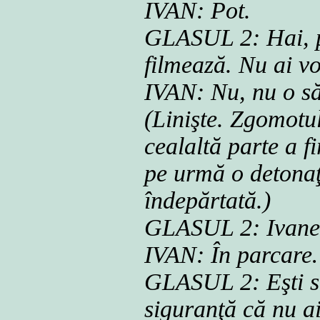
IVAN: Pot.
GLASUL 2: Hai, pre
filmează. Nu ai vo
IVAN: Nu, nu o să
(Linişte. Zgomotu
cealaltă parte a f
pe urmă o detonaţ
îndepărtată.)
GLASUL 2: Ivane, 
IVAN: În parcare
GLASUL 2: Eşti sig
siguranţă că nu a