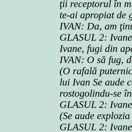
ţii receptorul în 
te-ai apropiat de
IVAN: Da, am ţin
GLASUL 2: Ivane, 
Ivane, fugi din ap
IVAN: O să fug, 
(O rafală puterni
lui Ivan Se aude c
rostogolindu-se î
GLASUL 2: Ivane
(Se aude explozia
GLASUL 2: Ivane,