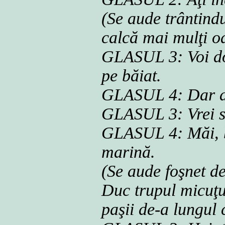
(Se aude trântind
calcă mai mulţi o
GLASUL 3: Voi doi,
pe băiat.
GLASUL 4: Dar d
GLASUL 3: Vrei s
GLASUL 4: Măi, băi
marină.
(Se aude foşnet de
Duc trupul micuţu
paşii de-a lungul 