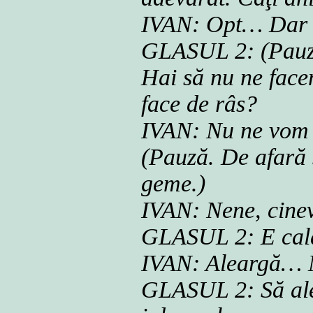
IVAN: Opt… Dar n
GLASUL 2: (Pauză.
Hai să nu ne face
face de râs?
IVAN: Nu ne vom 
(Pauză. De afară 
geme.)
IVAN: Nene, cine
GLASUL 2: E cald,
IVAN: Aleargă… M
GLASUL 2: Să ale