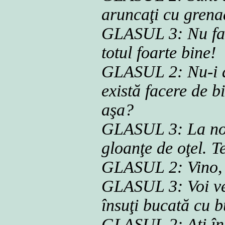
aruncaţi cu grenad
GLASUL 3: Nu face
totul foarte bine!
GLASUL 2: Nu-i a
există facere de b
aşa?
GLASUL 3: La noap
gloanţe de oţel. T
GLASUL 2: Vino, p
GLASUL 3: Voi ven
însuţi bucată cu b
GLASUL 2: Aţi în