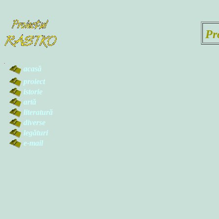
Pr
.
acasă
proiect
istorie
artă
literatură
diverse
legături
e-mail