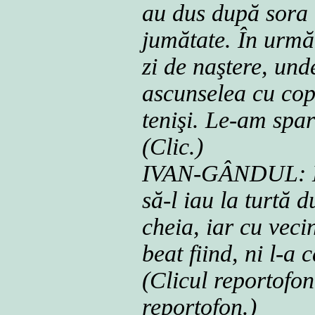
au dus după sora 
jumătate. În urmă 
zi de naştere, und
ascunselea cu copi
tenişi. Le-am spar
(Clic.)
IVAN-GÂNDUL: La
să-l iau la turtă d
cheia, iar cu veci
beat fiind, ni l-a
(Clicul reportofon
reportofon.)