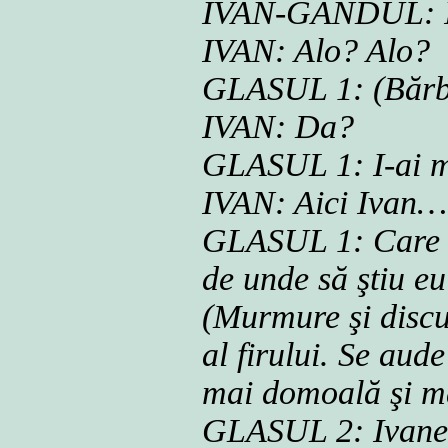
IVAN-GÂNDUL: Î
IVAN: Alo? Alo?
GLASUL 1: (Bărbăt
IVAN: Da?
GLASUL 1: I-ai m
IVAN: Aici Ivan…
GLASUL 1: Care Iv
de unde să ştiu e
(Murmure şi discuţ
al firului. Se aud
mai domoală şi m
GLASUL 2: Ivane, 