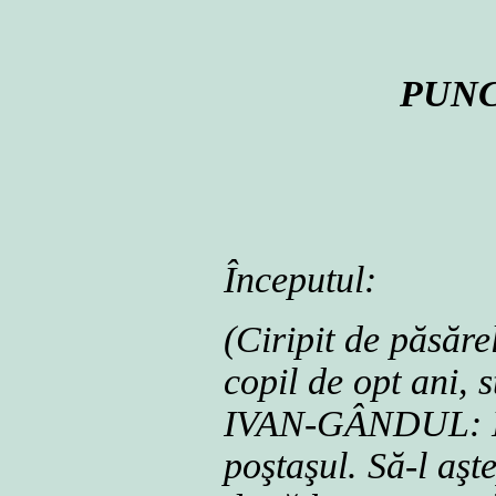
PUNC
Începutul:
(Ciripit de păsăre
copil de opt ani, s
IVAN-GÂNDUL: Nou
poştaşul. Să-l aşt