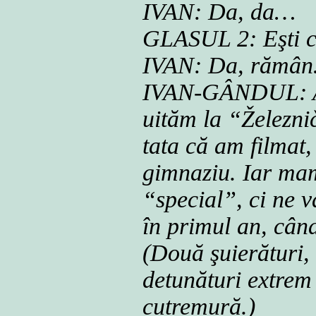
IVAN: Da, da…
GLASUL 2: Eşti cu
IVAN: Da, rămâ
IVAN-GÂNDUL: A 
uităm la “Železni
tata că am filmat,
gimnaziu. Iar mam
“special”, ci ne v
în primul an, cân
(Două şuierături,
detunături extrem 
cutremură.)