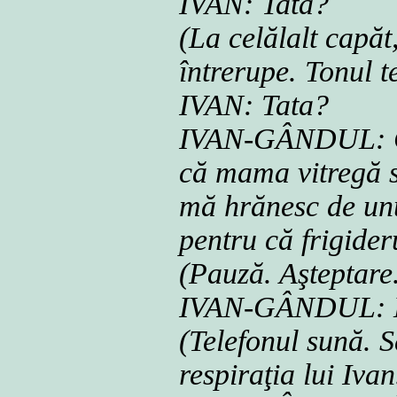
IVAN: Tata?
(La celălalt capăt
întrerupe. Tonul te
IVAN: Tata?
IVAN-GÂNDUL: Cr
că mama vitregă s
mă hrănesc de unul
pentru că frigider
(Pauză. Aşteptare
IVAN-GÂNDUL: 
(Telefonul sună. 
respiraţia lui Ivan