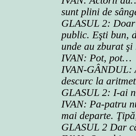
IVAN: Actorii au…
sunt plini de sân
GLASUL 2: Doar t
public. Eşti bun, 
unde au zburat şi
IVAN: Pot, pot…
IVAN-GÂNDUL: Ac
descurc la aritme
GLASUL 2: I-ai n
IVAN: Pa-patru nu
mai departe. Ţipă
GLASUL 2 Dar câţi