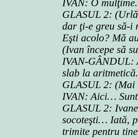
IVAN: O mulţime
GLASUL 2: (Urlă.)
dar ţi-e greu să-i
Eşti acolo? Mă au
(Ivan începe să su
IVAN-GÂNDUL: Au
slab la aritmetic
GLASUL 2: (Mai 
IVAN: Aici… Sunt 
GLASUL 2: Ivane,
socoteşti… Iată, p
trimite pentru tin