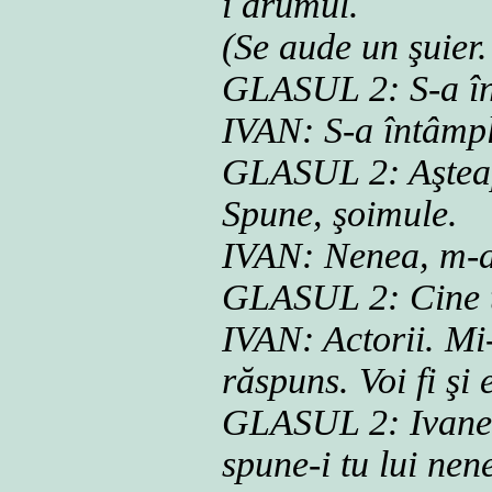
i drumul.
(Se aude un şuier
GLASUL 2: S-a în
IVAN: S-a întâmpl
GLASUL 2: Aşteap
Spune, şoimule.
IVAN: Nenea, m-a
GLASUL 2: Cine t
IVAN: Actorii. Mi
răspuns. Voi fi şi
GLASUL 2: Ivane, 
spune-i tu lui nene