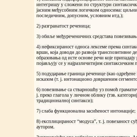
интегришу у сложени по структури синтаксичк
јасним међусобним логичким односима: циљни
последичним, допусним, условним итд.);
2) разгранатост реченица;
3) обиље међуреченичних средстава повезивањ
4) нефиксираност односа лексеме према синтак
врши, која доводи до развоја транспозитивне дер
образовања од исте основе речи које припадају
појављују се у најразличитијим синтаксичким 
5) подударање граница реченице (као одређене 
исказом (т. ј. интонационо довршеним сегменто
6) повезивање са стварношћу уз помоћ граматичк
ј. преко глагола у личном облику (тзв. категор
традиционалној синтакси);
7) слаба функционална засићеност интонације;
8) експлицираност “модуса”, т. ј. повезаност с
аутором.