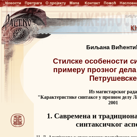
Биљана Вићенти
Стилске особености с
примеру прозног дел
Петрушевске
Из магистарског рада
"Карактеристике синтаксе у прозном делу 
2001
1. Савремена и традициона
синтаксичког асп