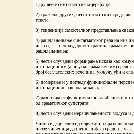
1) рушење синтагматске хијерархије;
2) тражење других, несинтагматских средстава
текста;
3) тенденција самосталног представљања свако
4) рашчлањивање синтагматског реда на низ и
исказа, т. ј. неподударност граница граматичк
рашчлањивања;
5) чести случајеви формирања исказа као кому
интонационим (а не уско граматичким) средстви
број безглаголских реченица, укључујући и егз
6) померање и у погледу функционалне перспе
интонационог рашчлањивања;
7) разноликост функционалне засићености инто
од граматичког супстрата;
8) чести случајеви нерашчлањености модуса и 
Чини се да је једна од најважнијих разлика изм
прозе чињеница да интонацијска средства у ак