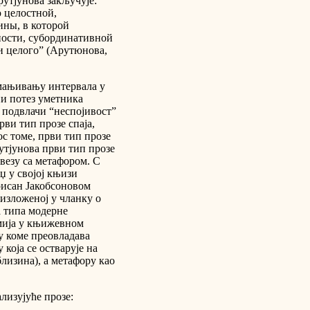
рутјунова закључује:
 целостной,
ины, в которой
ности, субординативной
и целого” (Арутюнова,
смањивању интервала у
ни потез уметника
 подвлачи “неспојивост”
рви тип прозе спаја,
ос томе, први тип прозе
рутјунова први тип прозе
везу са метафором. С
џ у својој књизи
рисан Јакобсоновом
изложеној у чланку о
ва типа модерне
мија у књижевном
 у коме преовладава
 која се остварује на
лизина), а метафору као
лизујуће прозе: