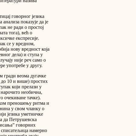
литератури назива
тицај говорног језика
 анализа показује да је
пак не ради о простој
та тога), већ о
ксичке експресије.
ак се у вредном,
ија нову вредност која
вног дела) и ступа у
лучају није реч само о
ре употребе у другу.
м гради веома дугачке
и до 10 и више) простих
тупак који прелази у
 нарочито необична,
о очекиване тачке).
ском преношењу ритма и
нина у свом чланку о
ији језика уметничке
ра да Петрушевска
фисања” говорних
а списатељица намерно
које употребљавају