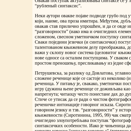
Овакав поступак актуализовања синтаксе се у 
“рубленый синтаксис”.
Неки аутори овакве појаве подводе грубо под у
који, наиме, ова проза имитира. Међутим, дубља
овакав став прилично упрошћен, и да се овде и
“разговорности” (иако има и очигледних елемена
сложеном, свесном уметничком поступку синта
Сваки поједини језички (и синтаксички) поступ
талентованом књижевном делу преображава, доб
важи у склопу новог система (целовитог књиже
нове односе са осталим поступцима. У сваком с
простом преношењу, пресликавању из једне сфе
Петрушевска, за разлику од Довлатова, углавно
сложене реченице које се састоје из неколико (
реченица. У питању је, свакако, уметнички пос
игру (дужина њене реченице се доживљава као
напрегнута; читаоцу често понестане дах до дуг
Стиче се утисак да се ради о чистом фотограф
реченичке интонације говорног исказа. Сироти
говорном језику и тзв. “разговорности” у истор
књижевности (Сиротинина, 1995, 99) чак смат
очигледно злоупотребљава поступак “фотогра
синтаксичких особености. Иако је чињеница д
користи извесне “сигнале говорења” (термини 