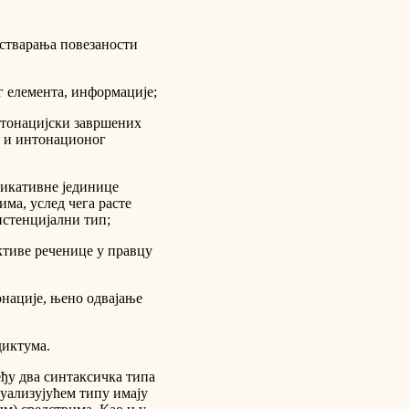
 стварања повезаности
г елемента, информације;
нтонацијски завршених
ог и интонационог
никативне јединице
ма, услед чега расте
истенцијални тип;
ктиве реченице у правцу
нације, њено одвајање
диктума.
еђу два синтаксичка типа
туализујућем типу имају