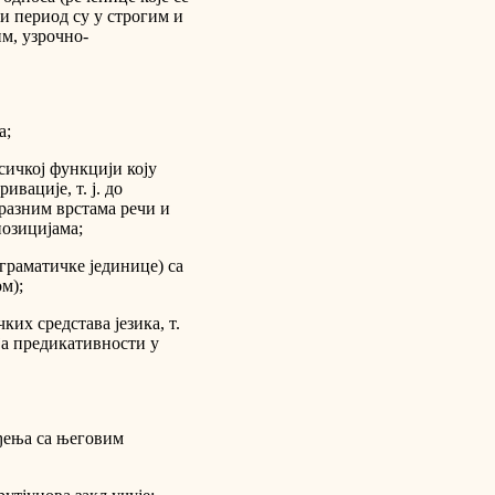
и период су у строгим и
м, узрочно-
а;
сичкој функцији коју
ивације, т. ј. до
 разним врстама речи и
позицијама;
граматичке јединице) са
м);
их средстава језика, т.
ија предикативности у
уђења са његовим