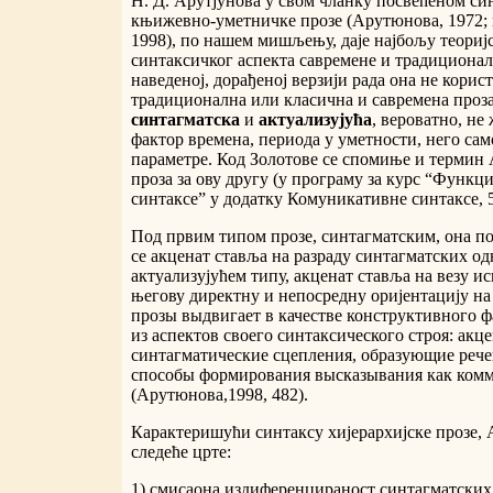
Н. Д. Арутјунова у свом чланку посвећеном с
књижевно-уметничке прозе (Арутюнова, 1972; 
1998), по нашем мишљењу, даје најбољу теориј
синтаксичког аспекта савремене и традиционалн
наведеној, дорађеној верзији рада она не корис
традиционална или класична и савремена проза
синтагматска
и
актуализујућа
, вероватно, не
фактор времена, периода у уметности, него са
параметре. Код Золотове се спомиње и термин 
проза за ову другу (у програму за курс “Функ
синтаксе” у додатку Комуникативне синтаксе, 5
Под првим типом прозе, синтагматским, она под
се акценат ставља на разраду синтагматских одн
актуализујућем типу, акценат ставља на везу ис
његову директну и непосредну оријентацију на
прозы выдвигает в качестве конструктивного 
из аспектов своего синтаксического строя: акце
синтагматические сцепления, образующие рече
способы формирования высказывания как ком
(Арутюнова,1998, 482).
Карактеришући синтаксу хијерархијске прозе, 
следеће црте:
1) смисаона издиференцираност синтагматских 