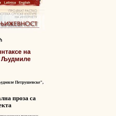
ћ
интаксе
на
а Људмиле
Људмиле Петрушевске",
лна проза са
екта