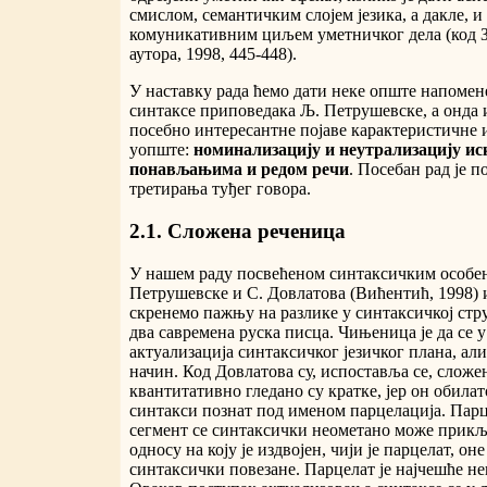
смислом, семантичким слојем језика, а дакле, и
комуникативним циљем уметничког дела (код Зо
аутора, 1998, 445-448).
У наставку рада ћемо дати неке опште напомене
синтаксе приповедака Љ. Петрушевске, а онда
посебно интересантне појаве карактеристичне и
уопште:
номинализацију и неутрализацију ис
понављањима и редом речи
. Посебан рад је 
третирања туђег говора.
2.1. Сложена реченица
У нашем раду посвећеном синтаксичким особе
Петрушевске и С. Довлатова (Вићентић, 1998)
скренемо пажњу на разлике у синтаксичкој стр
два савремена руска писца. Чињеница је да се 
актуализација синтаксичког језичког плана, ал
начин. Код Довлатова су, испоставља се, сложе
квантитативно гледано су кратке, јер он обила
синтакси познат под именом парцелација. Парц
сегмент се синтаксички неометано може прик
односу на коју је издвојен, чији је парцелат, он
синтаксички повезане. Парцелат је најчешће не