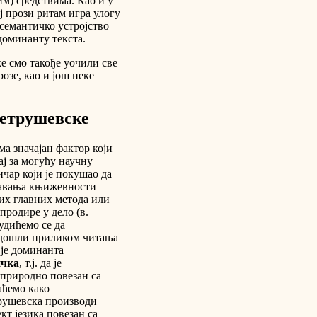
м) средствима. Као и у
ј прози ритам игра улогу
-семантичко устројство
доминанту текста.
е смо такође уочили све
озе, као и још неке
Петрушевске
ма значајан фактор који
ј за могућу научну
чар који је покушао да
учавања књижевности
јих главних метода или
продире у дело (в.
рудићемо се да
о дошли приликом читања
 је доминанта
ичка
, т.ј. да је
 природно повезан са
аћемо како
трушевска производи
кт језика повезан са