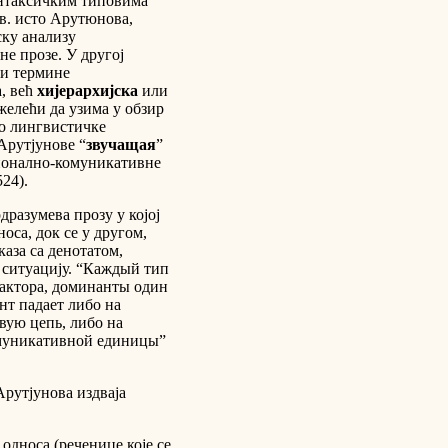
интаксичким типовима
в. исто Арутюнова,
ску анализу
е прозе. У другој
ти термине
, већ
хијерархијска
или
 желећи да узима у обзир
мо лингвистичке
Арутјунове “
звучащая
”
ционално-комуникативне
24).
разумева прозу у којој
оса, док се у другом,
каза са денотатом,
 ситуацију. “Каждый тип
фактора, доминанты один
нт падает либо на
вую цепь, либо на
муникативной единицы”
Арутјунова издваја
односа (реченице које се