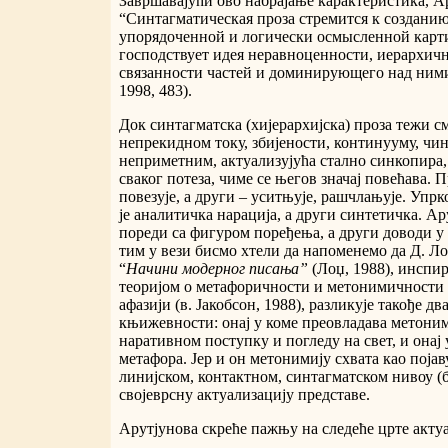
Завршавајући ово набрајање карактеристика, А
“Синтагматическая проза стремится к созданию
упорядоченной и логически осмысленной карт
господствует идея неравноценности, иерархич
связанности частей и доминирующего над ним
1998, 483).
Док синтагматска (хијерархијска) проза тежи 
непрекидном току, збијености, континууму, чи
неприметним, актуализујућа стално синкопира,
сваког потеза, чиме се његов значај повећава. П
повезује, а други – уситњује, рашчлањује. Упрк
је аналитичка нарација, а други синтетичка. А
пореди са фигуром поређења, а други доводи у 
тим у вези бисмо хтели да напоменемо да Д. Ло
“
Начини модерног писања”
(Лоџ, 1988), инспи
теоријом о метафоричности и метонимичности 
афазији (в. Јакобсон, 1988), разликује такође д
књижевности: онај у коме преовладава метони
наративном поступку и погледу на свет, и онај
метафора. Јер и он метонимију схвата као појаву
линијском, контактном, синтагматском нивоу (б
својеврсну актуализацију представе.
Арутјунова скреће пажњу на следеће црте актуа