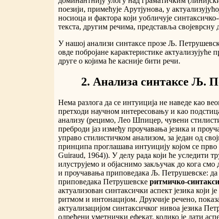
доминантнију улогу над граматичким (линијски
поезији, примећује Арутјунова, у актуализујућо
носиоца и фактора који уобличује синтаксичко
текста, другим речима, представља својеврсну 
У нашој анализи синтаксе прозе Љ. Петрушевск
овде побројане карактеристике актуализујуће пр
друге о којима ће касније бити речи.
2. Анализа синтаксе Љ. 
Нема разлога да се интуиција не наведе као вео
претходи научном интересовању и као подстица
анализу (рецимо, Лео Шпицер, чувени стилисти
преброди јаз између проучавања језика и про
управо стилистичком анализом, за један од сво
принципа проглашава интуицију којом се прво 
Guiraud, 1964)). У делу рада који ће уследити т
илуструјемо и објаснимо закључак до кога см
и проучавања приповедака Љ. Петрушевске: да
приповедака Петрушевске
ритмичко-синтакс
актуализован синтаксички аспект језика који је
ритмом и интонацијом. Друкчије речено, показ
актуализацијом синтаксичког нивоа језика Пе
одређени уметнички ефекат, колико је дати аспе