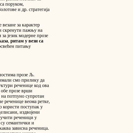
 са поруком,
лотове и др. стратегија
 везане за карактер
 и скренути пажњу на
 за језик модерне прозе
каза
,
ритам у вези са
посвећен питању
ностима прозе Љ.
 имали смо прилику да
уктури реченице код ова
у обе прозе врши
и на потпуно супротан
не реченице веома ретке,
то користи поступак у
елисани, издвојени
ључити реченици у
е су семантички и
каква зависна реченица.