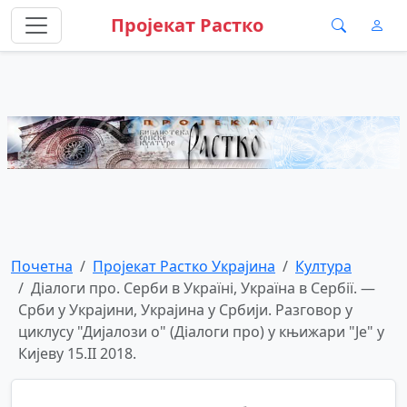
Пројекат Растко
Почетна
Пројекат Растко Украјина
Култура
Діалоги про. Серби в Україні, Україна в Сербії. —
Срби у Украјини, Украјина у Србији. Разговор у
циклусу "Дијалози о" (Діалоги про) у књижари "Је" у
Кијеву 15.II 2018.