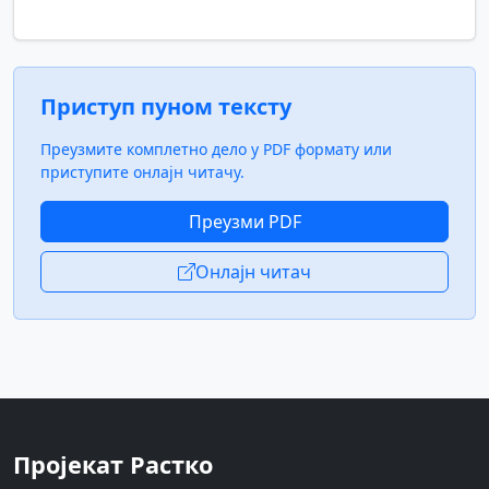
Приступ пуном тексту
Преузмите комплетно дело у PDF формату или
приступите онлајн читачу.
Преузми PDF
Онлајн читач
Пројекат Растко