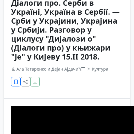
Діалоги про. Серби в
Україні, Україна в Сербії. —
Срби у Украјини, Украјина
у Србији. Разговор у
циклусу "Дијалози о"
(Діалоги про) у књижари
"Је" у Кијеву 15.II 2018.
Ала Татаренко и Дејан Ајдачић
Култура