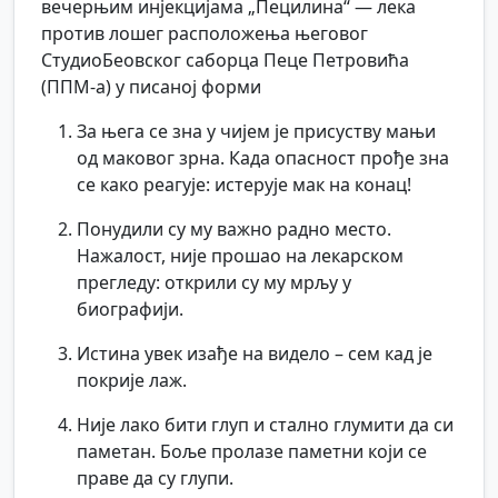
вечерњим инјекцијама „Пецилина“ — лека
против лошег расположења његовог
СтудиоБеовског саборца Пеце Петровића
(ППМ-а) у писаној форми
За њега се зна у чијем је присуству мањи
од маковог зрна. Када опасност прође зна
се како реагује: истерује мак на конац!
Понудили су му важно радно место.
Нажалост, није прошао на лекарском
прегледу: открили су му мрљу у
биографији.
Истина увек изађе на видело – сем кад је
покрије лаж.
Није лако бити глуп и стално глумити да си
паметан. Боље пролазе паметни који се
праве да су глупи.