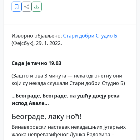
Изворно објављено:
Стари добри Студио Б
(Фејсбук), 29. 1. 2022.
Сада је тачно 19.03
(Зашто и ова 3 минута — нека одгонетну они
који су некада слушали Стари добри Студио Б)
…
Београде, Београде, на ушћу двеју река
испод Авале...
Београде, лаку ноћ!
Винаверовски наставак некадашњих јутарњих
жаока непревазиђеног Душка Радовића –