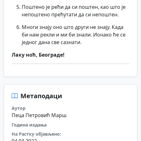
Поштено је рећи да си поштен, као што је
непоштено прећутати да си непоштен.
Многи знају оно што други не знају. Када
би нам рекли и ми би знали. Ионако ће се
једног дана све сазнати.
Лаку ноћ, Београде!
Метаподаци
Аутор
Пеца Петровић Марш
Година издања
На Растку објављено: