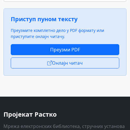
Приступ пуном тексту
Преузмите комплетно дело у PDF формату или
приступите онлајн читачу.
Преузми PDF
Онлајн читач
Пројекат Растко
Мрежа електронских библиотека, стручних установа