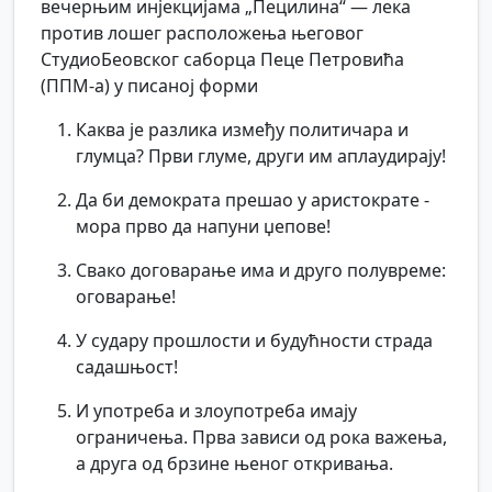
вечерњим инјекцијама „Пецилина“ — лека
против лошег расположења његовог
СтудиоБеовског саборца Пеце Петровића
(ППМ-а) у писаној форми
Каква је разлика између политичара и
глумца? Први глуме, други им аплаудирају!
Да би демократа прешао у аристократе -
мора прво да напуни џепове!
Свако договарање има и друго полувреме:
оговарање!
У судару прошлости и будућности страда
садашњост!
И употреба и злоупотреба имају
ограничења. Прва зависи од рока важења,
а друга од брзине њеног откривања.