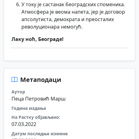
У току је састанак београдских споменика.
Атмосфера је веома напета, јер је договор
апсолутиста, демократа и преосталих
револуционара немогућ.
Лаку ноћ, Београде!
Метаподаци
Аутор
Пеца Петровић Марш
Година издања
На Растку објављено:
07.03.2022
Датум последње измене