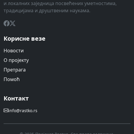
и локалних заједница посвећених уметностима,
традицијама и друштвеним наукама.
Корисне везе
Новости
О пројекту
Претрага
Помоћ
Контакт
info@rastko.rs