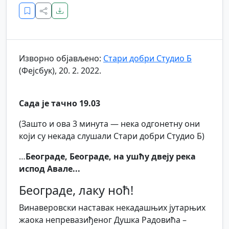
Изворно објављено:
Стари добри Студио Б
(Фејсбук), 20. 2. 2022.
Сада је тачно 19.03
(Зашто и ова 3 минута — нека одгонетну они
који су некада слушали Стари добри Студио Б)
…
Београде, Београде, на ушћу двеју река
испод Авале...
Београде, лаку ноћ!
Винаверовски наставак некадашњих јутарњих
жаока непревазиђеног Душка Радовића –