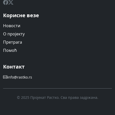
Корисне везе
Новости
О пројекту
Претрага
Помоћ
Контакт
info@rastko.rs
© 2025 Пројекат Растко. Сва права задржана.