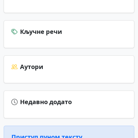
Кључне речи
Аутори
Недавно додато
Приступ пуном тексту