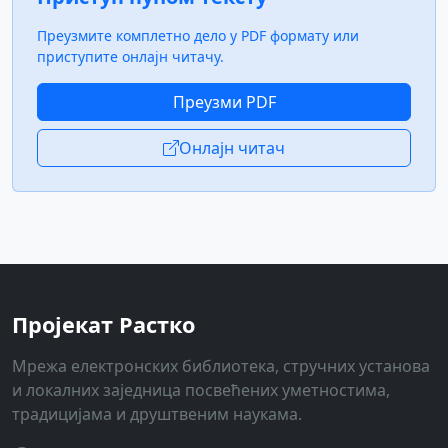
Преузмите комплетно дело у PDF формату или
приступите онлајн читачу.
Преузми PDF
Онлајн читач
Пројекат Растко
Мрежа електронских библиотека, стручних установа
и локалних заједница посвећених уметностима,
традицијама и друштвеним наукама.