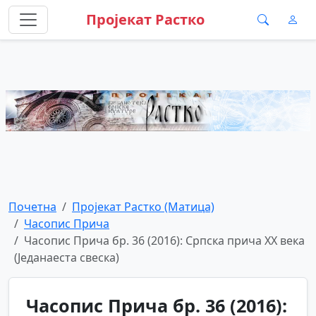
Пројекат Растко
Почетна
Пројекат Растко (Матица)
Часопис Прича
Часопис Прича бр. 36 (2016): Српска прича XX века
(Једанаеста свеска)
Часопис Прича бр. 36 (2016):