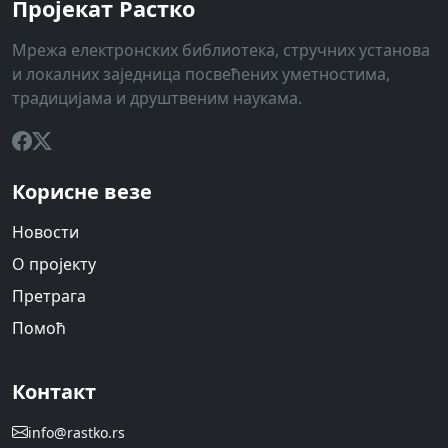
Пројекат Растко
Мрежа електронских библиотека, стручних установа
и локалних заједница посвећених уметностима,
традицијама и друштвеним наукама.
Корисне везе
Новости
О пројекту
Претрага
Помоћ
Контакт
info@rastko.rs