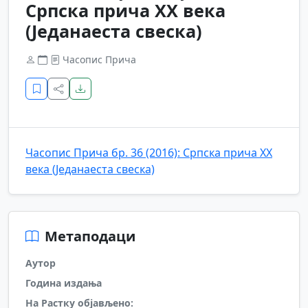
Српска прича XX века
(Једанаеста свеска)
Часопис Прича
Часопис Прича бр. 36 (2016): Српска прича XX
века (Једанаеста свеска)
Метаподаци
Аутор
Година издања
На Растку објављено: