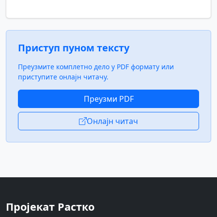
Приступ пуном тексту
Преузмите комплетно дело у PDF формату или
приступите онлајн читачу.
Преузми PDF
Онлајн читач
Пројекат Растко