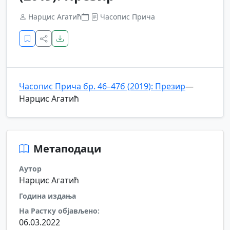
Нарцис Агатић
Часопис Прича
Часопис Прича бр. 46–47б (2019): Презир
—
Нарцис Агатић
Метаподаци
Аутор
Нарцис Агатић
Година издања
На Растку објављено:
06.03.2022