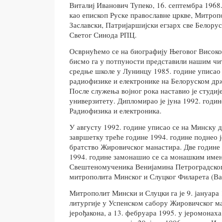
Виталиј Иванович Тупеко, 16. септембра 1968.
као епископ Руске православне цркве, Митро
Заславски, Патријаршијски егзарх све Белорус
Светог Синода РПЦ.
Осврнућемо се на биографију Његовог Високо
бисмо га у потпуности представили нашим чи
средње школе у Лунинцу 1985. године уписао 
радиофизике и електронике на Белоруском др
После служења војног рока наставио је студиј
универзитету. Дипломирао је јуна 1992. годин
Радиофизика и електроника.
У августу 1992. године уписао се на Минску 
завршетку треће године 1994. године поднео ј
братство Жировичског манастира. Две године 
1994. године замонашио се са монашким имен
Свештеномученика Венијамина Петроградског
митрополита Минског и Слуцког Филарета (Ва
Митрополит Мински и Слуцки га је 9. јануара 
литургије у Успенском сабору Жировичског м
јерођакона, а 13. фебруара 1995. у јеромонах