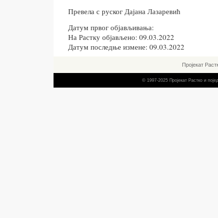
Превела с руског Дајана Лазаревић
Датум првог објављивања:
На Растку објављено: 09.03.2022
Датум последње измене: 09.03.2022
Пројекат Раст
© 1997-2025 Пројекат Растко и пој