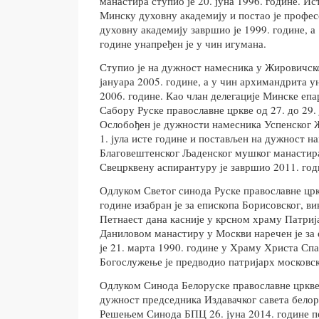
манастира ступио је 20. јуна 1996. године. Ис
Минску духовну академију и постао је профе
духовну академију завршио је 1999. године, а
године унапређен је у чин игумана.
Ступио је на дужност намесника у Жировичск
јануара 2005. године, а у чин архимандрита ун
2006. године. Као члан делегације Минске епа
Сабору Руске православне цркве од 27. до 29. 
Ослобођен је дужности намесника Успенског 
1. јула исте године и постављен на дужност н
Благовештенског Љаденског мушког манастира
Свецрквену аспирантуру је завршио 2011. год
Одлуком Светог синода Руске православне црк
године изабран је за епископа Борисовског, ви
Петнаест дана касније у крсном храму Патриј
Даниловом манастиру у Москви наречен је за
је 21. марта 1990. године у Храму Христа Сп
Богослужење је предводио патријарх московск
Одлуком Синода Белоруске православне цркве
дужност председника Издавачког савета белор
Решењем Синода БПЦ 26. јуна 2014. године п