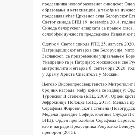
председника новообразованог синодског Одељ
образовања и катехизације, а такође на дужно
председавајућег Црквеног суда Белоруског Е
Светог синода БПЦ 19. новембра 2014. године
Синода белоруског егзархата са правом гласа. Т
ослобођен дужности председника Издавачког 
Одлуком Светог синода РПЦ 25. августа 2020.
Патријаршијског егзарха све Белорусије, мит
Заславског, са привременим управљањем Бори
Унапредио га је Патријарх московски и све Ру
митрополита и егзарха 6. септембра 2020. год
у Храму Христа Спаситеља у Москви.
Његово Високопреосвештенство Митрополит В
бројних награда, међу којима се издвајају: О
Туровског II степена (БПЦ, 2009); Орден крст
Јефросиније Полоцке (БПЦ, 2013); Медаља п
Серафима Жировичског I степена (Новогрудск
Медаља праведне Софије, кнегиње Слуцке II с
БПЦ); Орден преподобног Серафима Саровског
као и награде Председника Републике Белорус
препород (2015).