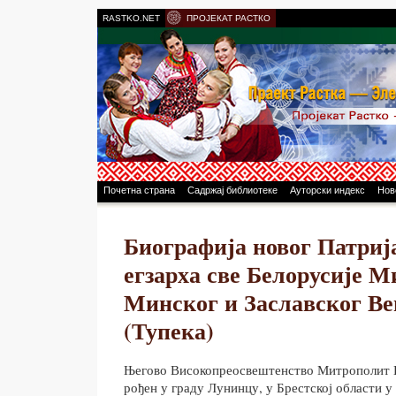
RASTKO.NET
ПРОЈЕКАТ РАСТКО
Почетна страна
Садржај библиотеке
Ауторски индекс
Нов
Биографија новог Патриј
егзарха све Белорусије 
Минског и Заславског В
(Тупека)
Његово Високопреосвештенство Митрополит В
рођен у граду Лунинцу, у Брестској области у