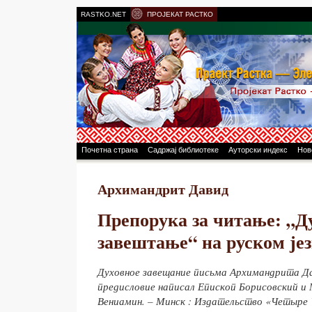
RASTKO.NET
ПРОЈЕКАТ РАСТКО
Почетна страна
Садржај библиотеке
Ауторски индекс
Нов
Архимандрит Давид
Препорука за читање: „Д
завештање“ на руском је
Духовное завещание письма Архимандрита Да
предисловие написал Епископ Борисовский и
Вениамин. – Минск : Издательство «Четыре 