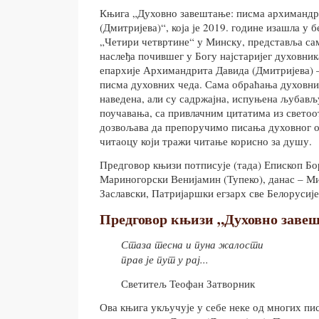
Књига „Духовно завештање: писма архимандр
(Дмитријева)“, која је 2019. године изашла у
„Четири четвртине“ у Минску, представља сам
наслеђа почившег у Богу најстаријег духовни
епархије Архимандрита Давида (Дмитријева) 
писма духовних чеда. Сама обраћања духовни
наведена, али су садржајна, испуњена љубав
поучавања, са привлачним цитатима из светоо
дозвољава да препоручимо писања духовног 
читаоцу који тражи читање корисно за душу.
Предговор књизи потписује (тада) Епископ Бо
Мариногорски Венијамин (Тупеко), данас – М
Заславски, Патријаршки егзарх све Белорусије
Предговор књизи „Духовно заве
Стаза тесна и пуна жалости
прав је пут у рај...
Светитељ Теофан Затворник
Ова књига укључује у себе неке од многих пи