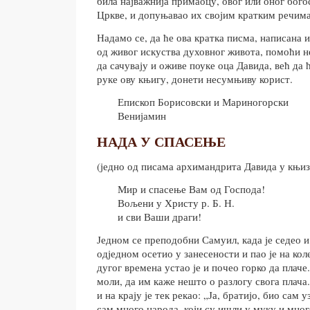
била најважнија примаоцу, овог или оног бог
Цркве, и допуњавао их својим кратким речима
Надамо се, да ће ова кратка писма, написана 
од живог искуства духовног живота, помоћи н
да сачувају и оживе поуке оца Давида, већ да 
руке ову књигу, донети несумњиву корист.
Епископ Борисовски и Мариногорски
Венијамин
НАДА У СПАСЕЊЕ
(једно од писама архимандрита Давида у књиз
Мир и спасење Вам од Господа!
Вољени у Христу р. Б. Н.
и сви Ваши драги!
Једном се преподобни Самуил, када је седео и
одједном осетио у занесености и пао је на ко
дугог времена устао је и почео горко да плаче.
моли, да им каже нешто о разлогу свога плача
и на крају је тек рекао: „Ја, братијо, био сам 
сам много народа, који су ишли у муку и мног