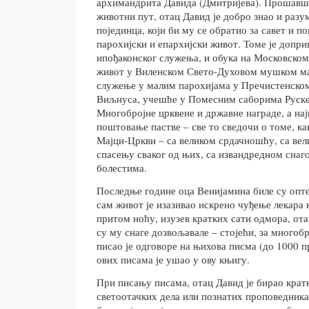
архимандрита Давида (Дмитријева). Прошавш
животни пут, отац Давид је добро знао и разу
појединца, који би му се обратио за савет и п
парохијски и епархијски живот. Томе је допри
ипођаконског служења, и обука на Московско
живот у Виленском Свето-Духовом мушком ма
служење у малим парохијама у Пречистенском
Виљнуса, учешће у Помесним саборима Руске
Многобројне црквене и државне награде, а на
поштовање пастве – све то сведочи о томе, ка
Мајци-Цркви – са великом срдачношћу, са вел
спасењу сваког од њих, са извандредном снаг
болестима.
Последње године оца Венијамина биле су опте
сам живот је изазивао искрено чуђење лекара к
притом ноћу, изузев кратких сати одмора, ота
су му снаге дозвољавале – стојећи, за многобр
писао је одговоре на њихова писма (до 1000 п
ових писама је ушао у ову књигу.
При писању писама, отац Давид је бирао кратк
светоотачких дела или познатих проповедника н