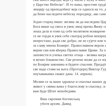
у Царство Небеско“. И то нама, простим труд
лекцију од преподобног која се односи на то, 
да ћемо наследити небеску породицу, ако сам
Један старац пише: желиш ли да наследиш Ца
Бога више од свега и увек; имај према Њему с
лоша дела и гони од себе молитвом искварен
се не горди и увек себе сматрај робом неизре
непрестано, ради све добро, не из сујете или 
за славу имена Божијег. Православном вером с
верни син или кћерка Православне Цркве. За о
заповести и учења светих отаца – велика нагр
и вечно блаженство. Све речено може да се из
по Божјим законима и будите спасени. Предајт
све наде стави на њега (Протојереј Виктор Гур
поучавањима сваког дана. 14. априла).
Молим се за ваше здравље и спасење ваших др
живот у свима вама у благослову и спасењу, 
вам буде Штит непобедиви.
Ваш скромни богомољац
убоги архим. Давид