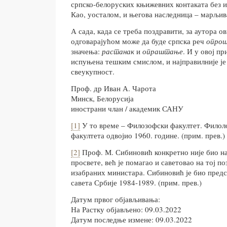
српско-белоруских књижевних контаката без и
Као, уосталом, и његова наследница – марљив
А сада, када се треба поздравити, за аутора о
одговарајућом може да буде српска реч
опро
значења:
растанак
и
опраштање
. И у овој п
испуњена тешким смислом, и најправилније је
свеукупност.
Проф. др Иван А. Чарота
Минск, Белорусија
инострани члан / академик САНУ
[1]
У то време – Филозофски факултет. Филол
факултета одвојио 1960. године. (прим. прев.)
[2]
Проф. М. Сибиновић конкретно није био н
просвете, већ је помагао и саветовао на тој по
изабраних министара. Сибиновић је био пред
савета Србије 1984-1989. (прим. прев.)
Датум првог објављивања:
На Растку објављено: 09.03.2022
Датум последње измене: 09.03.2022