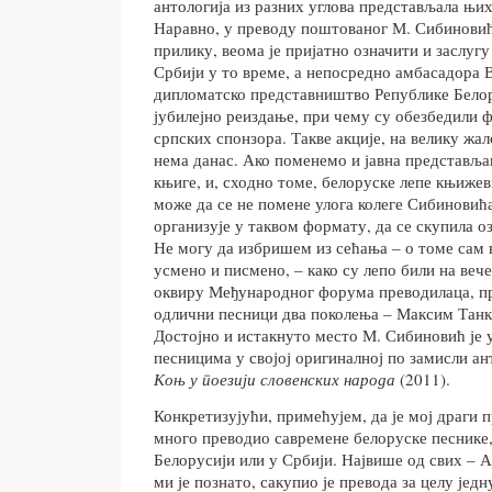
антологија из разних углова представљала њи
Наравно, у преводу поштованог М. Сибиновић
прилику, веома је пријатно означити и заслуг
Србији у то време, а непосредно амбасадора 
дипломатско представништво Републике Белор
јубилејно реиздање, при чему су обезбедили 
српских спонзора. Такве акције, на велику жал
нема данас. Ако поменемо и јавна представља
књиге, и, сходно томе, белоруске лепе књиже
може да се не помене улога колеге Сибиновића
организује у таквом формату, да се скупила о
Не могу да избришем из сећања – о томе сам 
усмено и писмено, – како су лепо били на вече
оквиру Међународног форума преводилаца, п
одлични песници два поколења – Максим Танк
Достојно и истакнуто место М. Сибиновић је
песницима у својој оригиналној по замисли ан
Коњ у поезији словенских народа
(2011).
Конкретизујући, примећујем, да је мој драги 
много преводио савремене белоруске песнике, 
Белорусији или у Србији. Највише од свих – А
ми је познато, сакупио је превода за целу једн