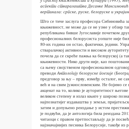
аспекти стваралаштва Десанке Максимовић
вертикала: српске, руске, белоруске и украји
Што се тиче заслуга професора Сибиновића з
књижевност, не може да се не узме у обзир та
републикама бивше Југославије почетком дру
професионалних белорусиста уопште није било
80-их година он остао, фактички, једини. Упр
стваралачкој активности и високом ауторитету
почела да се скреће пажња ка белоруској (а так
књижевности. Нико други није, као поштован
са њему својственом професионалном одгово
преводи
Антологију белоруске поезије
(Београ
предговор за њу – прву, између осталог, не са
већ и на свим јужнословенским. Не бојимо се
акценат на то, колико је ауторитетност његов
великом степену и излаз књиге у широко познат
најпознатијег издаваштва у земљи, пријатељск
затим и допуњено реиздање у истом престиж
је подвући, да је антологија била реиздана 20
читаоци с правом претпостављају да је посве
најзначајнијих песника Белорусије, такође из 