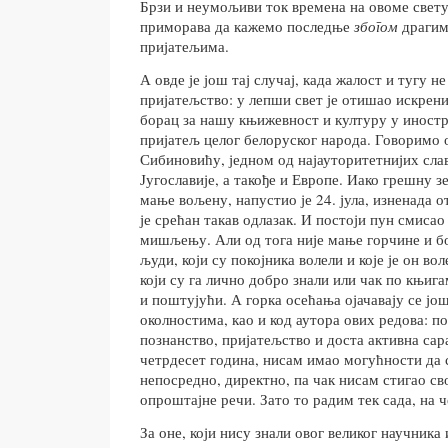
Брзи и неумољиви ток времена на овоме свету
приморава да кажемо последње
збогом
драгим
пријатељима.
А овде је још тај случај, када жалост и тугу н
пријатељство: у лепши свет је отишао искрен
борац за нашу књижевност и културу у иностр
пријатељ целог белоруског народа. Говоримо
Сибиновићу, једном од најауторитетнијих слав
Југославије, а такође и Европе. Иако грешну з
мање вољену, напустио је 24. јула, изненада 
је срећан такав одлазак. И постоји пун смиса
мишљењу. Али од тога није мање горчине и б
људи, који су покојника волели и које је он вол
који су га лично добро знали или чак по књига
и поштујући. А горка осећања ојачавају се јо
околностима, као и код аутора ових редова: п
познанство, пријатељство и доста активна сар
четрдесет година, нисам имао могућности да
непосредно, директно, па чак нисам стигао с
опроштајне речи. Зато то радим тек сада, на 
За оне, који нису знали овог великог научника 