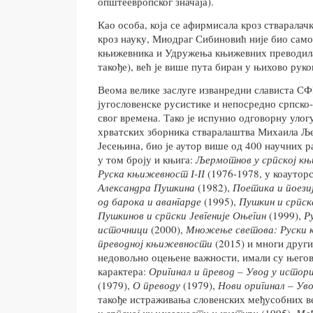
општеевропског значаја).
Као особа, која се афирмисала кроз стваралачк
кроз науку, Миодраг Сибиновић није био сам
књижевника и Удружења књижевних преводилац
такође), већ је више пута биран у њихово руко
Веома велике заслуге изванредни слависта СФ
југословенске русистике и непосредно српско
свог времена. Тако је испунио одговорну улог
хрватских зборника стваралаштва Михаила Ље
Јесењина, био је аутор више од 400 научних р
у том броју и књига:
Љермотнов у српској к
Руска књижевност І-ІІ
(1976-1978, у коауторс
Александра Пушкина
(1982),
Поетика и поези
од барока и авангарде
(1995),
Пушкин и српск
Пушкинов и српски Јевгеније Оњегин
(1999),
Р
источници
(2000),
Множење светова: Руски к
преводној књижевности
(2015) и многи други
недовољно оцењене важности, имали су његов
карактера:
Оригинал и превод – Увод у истор
(1979),
О преводу
(1979),
Нови оригинал
–
Уво
такође истраживања словенских међусобних в
у српској књижевности и култури
(1995),
Међ