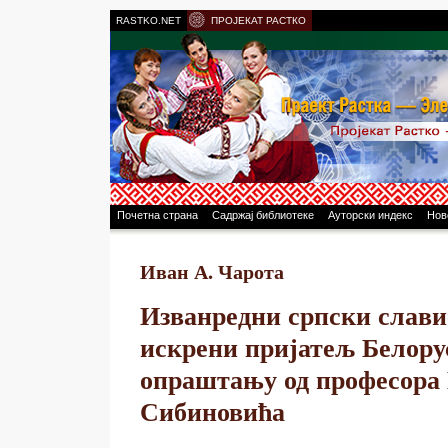
RASTKO.NET
ПРОЈЕКАТ РАСТКО
Почетна страна
Садржај библиотеке
Ауторски индекс
Нов
Иван А. Чарота
Изванредни српски слави
искрени пријатељ Белору
опраштању од професора
Сибиновића