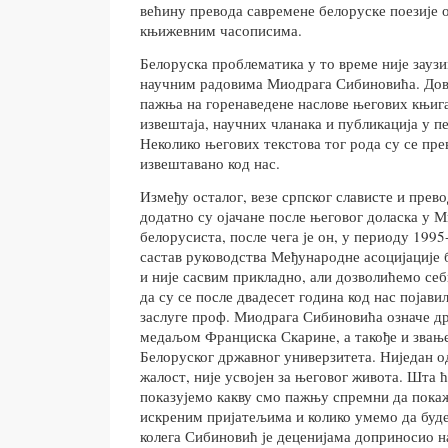
већину превода савремене белоруске поезије о
књижевним часописима.
Белоруска проблематика у то време није зауз
научним радовима Миодрага Сибиновића. Дово
пажња на горенаведене наслове његових књига,
извештаја, научних чланака и публикација у 
Неколико његових текстова тог рода су се пре
извештавано код нас.
Између осталог, везе српског слависте и прев
додатно су ојачане после његовог доласка у М
белорусиста, после чега је он, у периоду 1995
састав руководства Међународне асоцијације
и није сасвим прикладно, али дозволићемо себ
да су се после двадесет година код нас појави
заслуге проф. Миодрага Сибиновића означе д
медаљом Франциска Скарине, а такође и звањ
Белоруског државног универзитета. Ниједан од
жалост, није усвојен за његовог живота. Шта ћ
показујемо какву смо пажњу спремни да пока
искреним пријатељима и колико умемо да буде
колега Сибиновић је деценијама доприносио н