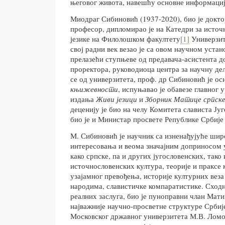
његовог живота, навешћу основне информациј
Миодраг Сибиновић (1937-2020), био је докт
професор, дипломирао је на Катедри за источ
језике на Филолошком факултету
[1]
Универзит
свој радни век везао је са овом научном уста
прелазећи ступњеве од предавача-асистента д
проректора, руководиоца центра за научну дел
се од универзитета, проф. др Сибиновић је о
књижевности
, испуњавао је обавезе главног
издања
Живи језици
и
Зборник Матице српске
деценију је био на челу Комитета слависта Југо
био је и Министар просвете Републике Србије 
М. Сибиновић је научник са изненађујуће ши
интересовања и веома значајним доприносом 
како српске, па и других југословенских, тако 
источнословенских култура, теорије и праксе
узајамног превођења, историје културних вез
народима, славистичке компаратистике. Сходн
реалних заслуга, био је пуноправни члан Мати
најважније научно-просветне структуре Србије
Московског државног универзитета М.В. Ломо