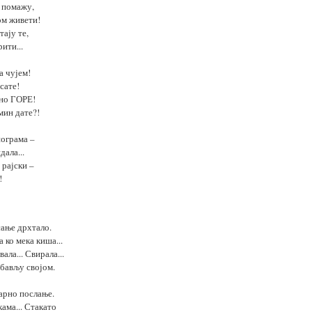
а помажу,
ом живети!
тају те,
ити...
а чујем!
сате!
чно ГОРЕ!
мин дате?!
иограма –
дала...
рајски –
!
сање дрхтало.
 ко мека киша...
ала... Свирала...
убављу својом.
арно послање.
ама... Стакато