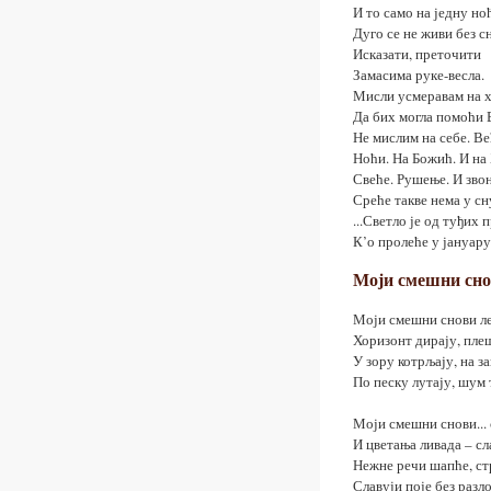
И то само на једну но
Дуго се не живи без сн
Исказати, преточити
Замасима руке-весла.
Мисли усмеравам на х
Да бих могла помоћи 
Не мислим на себе. Ве
Ноћи. На Божић. И на
Свеће. Рушење. И звон
Среће такве нема у сн
...Светло је од туђих 
К’о пролеће у јануару
Моји смешни сн
Моји смешни снови л
Хоризонт дирају, пле
У зору котрљају, на з
По песку лутају, шум 
Моји смешни снови...
И цветања ливада – сл
Нежне речи шапће, ст
Славуји поје без разло