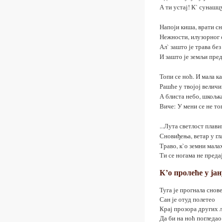
А ти устај! К` сунашцу
Напоји киша, врати сн
Нежности, илузорног 
Ал` зашто је трава без
И зашто је земљи пре
Топи се ноћ. И мала к
Рашће у твојој величи
А блиста небо, шкољка
Виче: У мени се не то
...Лута светлост плав
Сновиђења, ветар у гла
Траво, к`о земни мала
Ти се ногама не преда
К’о пролеће у ја
Туга је прогнала снове
Сан је отуд полетео
Крај прозора других 
Да би на ноћ погледао