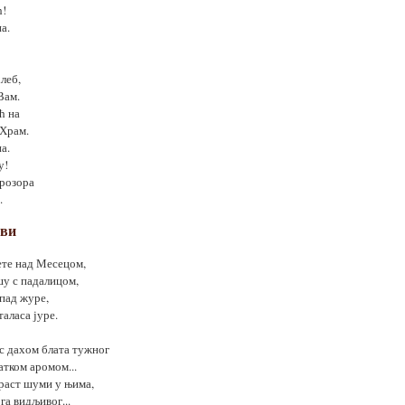
ћ!
а.
леб,
Вам.
ћ на
 Храм.
а.
у!
прозора
.
ови
ете над Месецом,
шу с падалицом,
апад журе,
таласа јуре.
 с дахом блата тужног
атком аромом...
раст шуми у њима,
га видљивог...