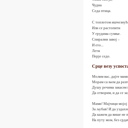
Чудна
Седа птица.
С топлотом ишчезнућ
Или се растопити
У грудима сумње.
Спирални завој –
И ето...
Лети
Перје седо.
Срце везу успос
Молим вас, дајте мами
Морам са њом да разг
Душу речима закасне
Да отворим, и да се з
Мами! Мајчици мојој 
За љубав! И да уздах
Да кажем да више не п
На путу мом, без срда