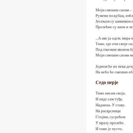
Моји смешни снови – љ
Румени пољубац, избл
Јесењом су шминком и
Пролећне су капи и л
...А ако ја одем, мира 
Тамо, где очи своје с
Под гласним звоном б
Моји смешни снови ма
Једном ће их нека деч
На небо ће смешни об
Седо перје
Тамо нисам своја,
И овде сам туђа.
Надмена. У ставу.
На раскрсници
Стојим, сусрећем
У мразу пролеће.
И тамо је пусто,