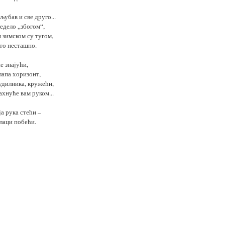
убав и све друго...
едело „збогом“,
 зимском су тугом,
ето несташно.
не знајући,
клапа хоризонт,
удилника, кружећи,
хнуће вам руком...
ја рука стећи –
лаци побећи.