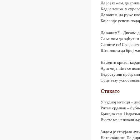
Да јој кажем, да крил
Кад је тешко, у суров
Да кажем, да руже цве
Које није успела подар
Да кажем?!.. Дисање д
Са мамом да одћутим 
Сагните се! Све је ве
Шта кошта да број ма
На ленти кривог кард
Аритмија. Нит се поки
Недоступни програми 
Срце везу успоставља
Стакато
У чудној музици – ди
Ритам срдачан – бубња
Бринула сам. Надахњив
Ви сте ме називали љ
Зидом је струјало лун
Ноте скакаше. По дирк