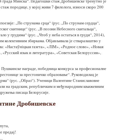
8 града Минска“. Педагошки стаж Дробишевске тренутно је
стаж породице, у којој живи 7 филолога, износи скоро 200
 поезије: „По струнама срца“ (рус. „По струнам сердца“,
еског скитнице“ (рус. „В поэзии Небесного скитальца“,
ало у грудима“ (рус. „Чтоб у неба остаться в груди“, 2014),
им колективним збиркама. Објављивала је стваралаштво у
: «Настаўніцкая газета», «ЛІМ», «Родное слово», «Новая
, «Русский язык и литература», «Советская Белоруссия»,
Пушкинске награде, победница конкурса за професионалне
рестонице за престоничко образовање“. Руководилац је
рма“ (рус. „Образ“). Ученици Валентине Станиславовне
али на градским, републичким и међународним књижевним
Удружења писаца Белорусије.
нтине Дробишевске
пута,
е предај!
..