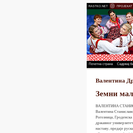
RASTKO.NET
ПРОЈЕКАТ
Почетна страна
Садржај б
Валентина Д
Земни мал
ВАЛЕНТИНА СТАНИС
Валентина Станиславов
Рогозница, Гроденска
државног универзитет
наставу, предаје руск