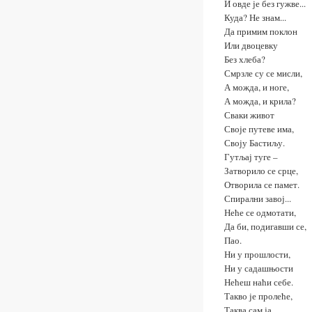
И овде је без гужве...
Куда? Не знам...
Да примим поклон
Или двоцевку
Без хлеба?
Смрзле су се мисли,
А можда, и ноге,
А можда, и крила?
Сваки живот
Своје путеве има,
Своју Бастиљу.
Гутљај туге –
Затворило се срце,
Отворила се памет.
Спирални завој...
Неће се одмотати,
Да би, подигавши се,
Пао.
Ни у прошлости,
Ни у садашњости
Нећеш наћи себе.
Такво је пролеће,
Таква сам ја,