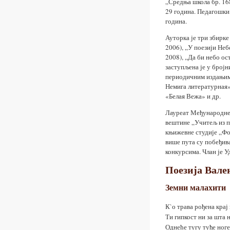
„Средња школа бр. 16
29 година. Педагошки 
година.
Ауторка је три збирке
2006), „У поезији Неб
2008), „Да би небо ост
заступљена је у бројн
периодичним издањима
Немига литературная»
«Белая Вежа» и др.
Лауреат Међународне 
вештине „Учитељ из п
књижевне студије „Фо
више пута су побеђив
конкурсима. Члан је 
Поезија Вале
Земни малахити
К`о трава рођена крај 
Ти гипкост ни за шта н
Однеће тугу туђе ноге.