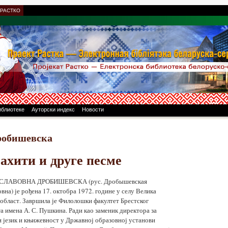
 РАСТКО
иблиотеке
Ауторски индекс
Новости
робишевска
ахити и друге песме
ЛАВОВНА ДРОБИШЕВСКА (рус. Дробышевская
на) је рођена 17. октобра 1972. године у селу Велика
 област. Завршила је Филолошки факултет Брестског
а имена А. С. Пушкина. Ради као заменик директора за
и језик и књижевност у Државној образовној установи