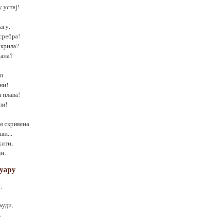
 устај!
агу.
сребра!
 крила?
дана?
ап
ни!
 плава!
пи!
им скривена
ви...
хити,
ји.
нуару
.
људи,
.