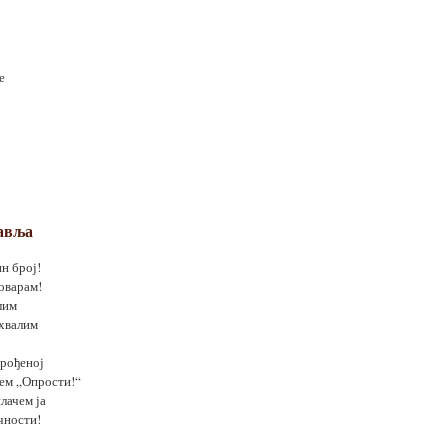
е
тавља
н број!
оварам!
лим
ахвалим
рођеној
нем „Опрости!“
лачем ја
чности!