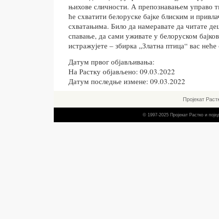
њихове сличности. А препознавањем управо т
ће схватити белоруске бајке блиским и привла
схватањима. Било да намеравате да читате дец
спавање, да сами уживате у белоруском бајков
истражујете – збирка „Златна птица“ вас нећ
Датум првог објављивања:
На Растку објављено: 09.03.2022
Датум последње измене: 09.03.2022
Пројекат Раст
© 1997-2025 Пројекат Растко и пој