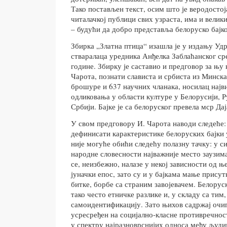
Тако постављен текст, осим што је веродосто
читалачкој публици свих узраста, има и велики
– будући да добро представља белоруско бајк
Збирка „Златна птица“ изашла је у издању У
стваралаца уредника Анђелка Заблаћанског ср
године. Збирку је саставио и предговор за њу
Чарота, познати слависта и србиста из Минска
брошуре и 637 научних чланака, носилац најв
одликовања у области културе у Белорусији, Р
Србији. Бајке је са белоруског превела мср Да
У свом предговору И. Чарота наводи следеће:
дефинисати карактеристике белоруских бајки 
није могуће обићи следећу полазну тачку: у с
народне словесности најважније место заузима 
се, неизбежно, налазе у некој зависности од њ
јуначки епос, зато су и у бајкама мање прису
битке, борбе са страним завојевачем. Белорус
тако често етничке разлике и, у складу са тим,
самоидентификацију. Зато њихов садржај очи
усресређен на социјално-класне противречнос
у спектру најразноврснијих односа међу људ