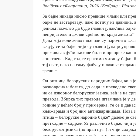
поетских стваралаца, 2020 (Београд : Pharmal
За бајке никада нисмо превише млади или пре
бајке не застаревају, иако потичу из давнина, а
једном пожелео да буде главни јунак/иња бајке
непријатеље и „живи срећно до краја живота“
Деца која воле животиње или су нарочито веза
везују се за бајке чији су главни јунаци упра
преживљавајући њихове боли и препреке као љ
сопствене. Кад год се вратимо читању бајки, 
тај свет, иако на саму фабулу и ликове гледамо
зрелије.
Од ризнице белоруских народних бајки, која ј
разноврсна и богата, до сада је преведено све
не са изворног белоруског језика, већ је на ср
превода. Збирка тих превода штампана је у дв
године у већем броју примерака, те се и дана
књижарама и бројним антикварницама. Нова з
птица – белоруске народне бајке“ далеко је св
претходне – садржи 52 различите бајке, чији ј
белоруског језика (по први пут!) и чији садржа
дотериван, улепшаван, већ дат на увид онакав 