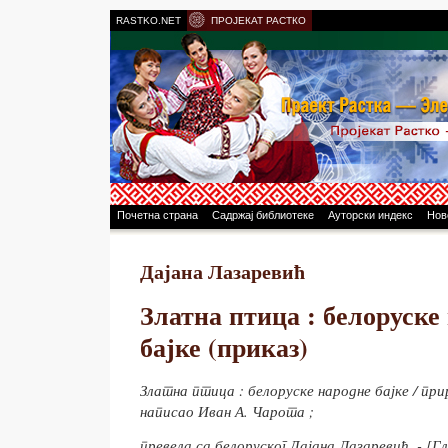
RASTKO.NET
ПРОЈЕКАТ РАСТКО
Почетна страна
Садржај библиотеке
Ауторски индекс
Нов
Дајана Лазаревић
Златна птица : белоруске
бајке (приказ)
Златна птица : белоруске народне бајке / при
написао Иван А. Чарота ;
превела са белоруског Дајана Лазаревић. - [