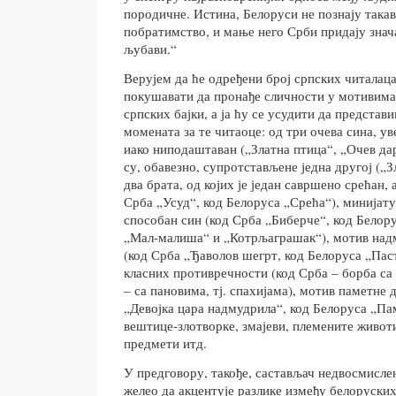
породичне. Истина, Белоруси не познају такав 
побратимство, и мање него Срби придају знача
љубави.“
Верујем да ће одређени број српских читалаца
покушавати да пронађе сличности у мотивима
српских бајки, а ја ћу се усудити да предста
момената за те читаоце: од три очева сина, ув
иако ниподаштаван („Златна птица“, „Очев дар
су, обавезно, супротстављене једна другој („З
два брата, од којих је један савршено срећан, 
Срба „Усуд“, код Белоруса „Срећа“), минијату
способан син (код Срба „Биберче“, код Белор
„Мал-малиша“ и „Котрљаграшак“), мотив над
(код Срба „Ђаволов шегрт, код Белоруса „Паст
класних противречности (код Срба – борба са 
– са пановима, тј. спахијама), мотив паметне 
„Девојка цара надмудрила“, код Белоруса „Пам
вештице-злотворке, змајеви, племените живо
предмети итд.
У предговору, такође, састављач недвосмислен
желео да акцентује разлике између белоруских