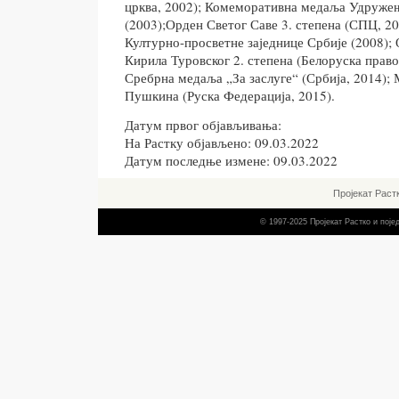
црква, 2002); Комеморативна медаља Удружењ
(2003);Орден Светог Саве 3. степена (СПЦ, 20
Културно-просветне заједнице Србије (2008);
Кирила Туровског 2. степена (Белоруска право
Сребрна медаља „За заслуге“ (Србија, 2014);
Пушкина (Руска Федерација, 2015).
Датум првог објављивања:
На Растку објављено: 09.03.2022
Датум последње измене: 09.03.2022
Пројекат Раст
© 1997-2025 Пројекат Растко и пој