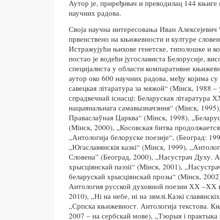
Аутор је, приређивач и преводилац 144 књиге
научних радова.
Своја научна интересовања Иван Алексејевич 
првенствено на књижевности и културе словен
Истражујући њихове генетске, типолошке и ко
постао је водећи југослависта Белорусије, ви
специјалиста у области компаративне књижевн
аутор око 600 научних радова, међу којима су
савецкая літаратура за мяжой“ (Мінск, 1988 –
спрадвечнай існасці: Беларуская літаратура Х
нацыянальнага самавызначэння“ (Мінск, 1995)
Праваслаўная Царква“ (Мінск, 1998), „Беларус
(Мінск, 2000), „Косовская битва продолжается
„Антологиjа белоруске поезиjе“, (Београд: 199
„Югаславянскія казкі“ (Мінск, 1999), „Антоло
Словена” (Београд, 2000), „Насустрач Духу. А
хрысціянскай паэзіі“ (Мінск, 2001), „Насустра
беларускай хрысціянскай прозы“ (Мінск, 2002)
Антология русской духовной поезии ХХ –ХХ в
2010), „Ні на небе, ні на зямлі.Казкі славянскі
„Српска књижевност. Антологија текстова. Књ
2007 – на сербскай мове), „Тэорыя і практыка