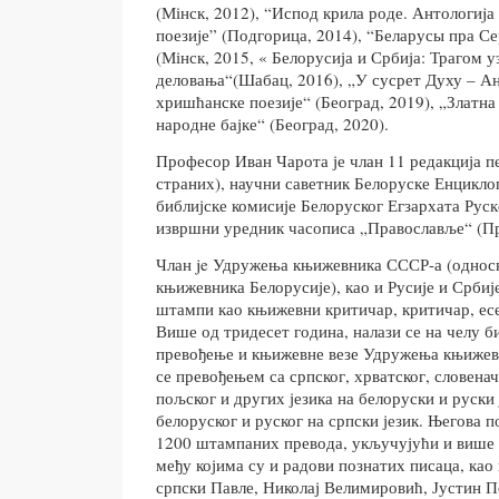
(Мінск, 2012), “Испод крила роде. Антологиjа
поезиjе” (Подгорица, 2014), “Беларусы пра С
(Мінск, 2015, « Белорусија и Србија: Трагом 
деловања“(Шабац, 2016), „У сусрет Духу – Ан
хришћанске поезије“ (Београд, 2019), „Златна
народне бајке“ (Београд, 2020).
Професор Иван Чарота је члан 11 редакција п
страних), научни саветник Белоруске Енцикло
библијске комисије Белоруског Егзархата Руск
извршни уредник часописа „Православље“ (Пр
Члан je Удружења књижевника СССР-а (однос
књижевника Белорусије), као и Русије и Србије
штампи као књижевни критичар, критичар, есе
Више од тридесет година, налази се на челу б
превођење и књижевне везе Удружења књижевн
се превођењем са српског, хрватског, словенач
пољског и других језика на белоруски и руски ј
белоруског и руског на српски језик. Његова 
1200 штампаних превода, укључујући и више
међу којима су и радови познатих писаца, као
српски Павле, Николај Велимировић, Јустин 