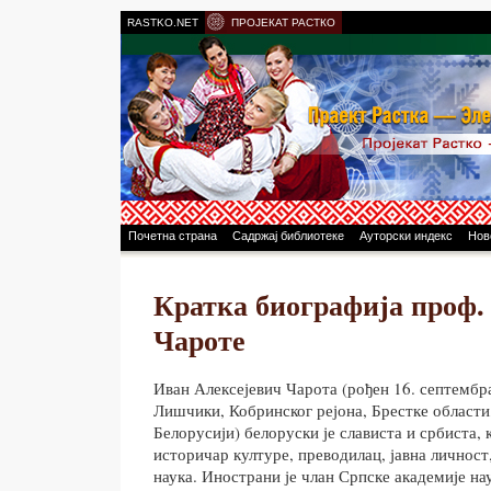
RASTKO.NET
ПРОЈЕКАТ РАСТКО
Почетна страна
Садржај библиотеке
Ауторски индекс
Нов
Кратка биографија проф.
Чароте
Иван Алексејевич Чарота (рођен 16. септембр
Лишчики, Кобринског рејона, Брестке области,
Белорусији) белоруски је слависта и србиста,
историчар културе, преводилац, јавна личнос
наука. Инострани је члан Српске академије на