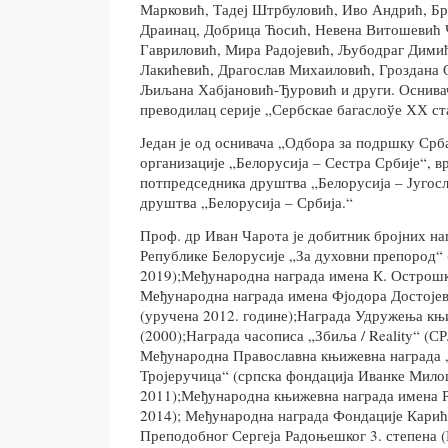
Марковић, Тадеј Штрбуловић, Иво Андрић, Б
Драинац, Добрица Ћосић, Невена Витошевић 
Гавриловић, Мира Радојевић, Љубодраг Дими
Лакићевић, Драгослав Михаиловић, Гроздана 
Љиљана Хабјановић-Ђуровић и други. Оснивач
преводилац серије „Сербскае багаслоўе ХХ ст
Један је од оснивача „Одбора за подршку Срб
организације „Белорусија – Сестра Србије“, 
потпредседника друштва „Белорусија – Југосл
друштва „Белорусија – Србија.“
Проф. др Иван Чарота је добитник бројних на
Републике Белорусије „За духовни препород“ 
2019);Међународна награда имена К. Острошк
Међународна награда имена Фјодора Достојевс
(уручена 2012. године);Награда Удружења књ
(2000);Награда часописа „Збиља / Reality“ (СРЈ
Међународна Православна књижевна награда 
Тројеручица“ (српска фондација Иванке Мило
2011);Међународна књижевна награда имена Р
2014); Међународна награда Фондације Карић
Преподобног Сергеја Радоњешког 3. степена (