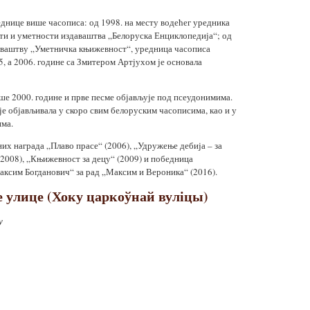
еднице више часописа: од 1998. на месту водећег уредника
и и уметности издаваштва „Белоруска Енциклопедија“; од
аваштву „Уметничка књижевност“, уредница часописа
 5, а 2006. године са Змитером Артјухом је основала
ше 2000. године и прве песме објављује под псеудонимима.
је објављивала у скоро свим белоруским часописима, као и у
има.
их награда „Плаво прасе“ (2006), „Удружење дебија – за
(2008), „Књижевност за децу“ (2009) и победница
ксим Богданович“ за рад „Максим и Вероника“ (2016).
 улице (Хоку царкоўнай вуліцы)
у