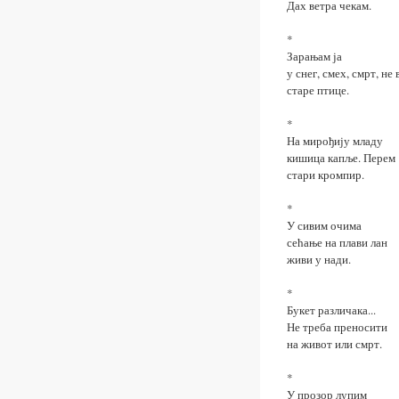
Дах ветра чекам.
*
Зарањам ја
у снег, смех, смрт, не
старе птице.
*
На мирођију младу
кишица капље. Перем
стари кромпир.
*
У сивим очима
сећање на плави лан
живи у нади.
*
Букет различака...
Не треба преносити
на живот или смрт.
*
У прозор лупим