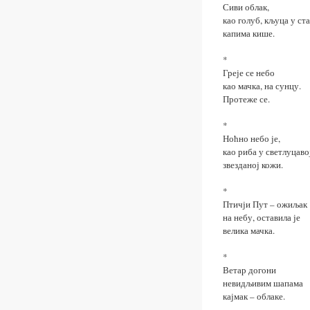
Сиви облак,
као голуб, кљуца у ст
капима кише.
*
Греје се небо
као мачка, на сунцу.
Протеже се.
*
Ноћно небо је,
као риба у светлуцаво
звезданој кожи.
*
Птичји Пут – ожиљак
на небу, оставила је
велика мачка.
*
Ветар догони
невидљивим шапама
кајмак – облаке.