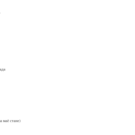
.
ада
а маё стане)