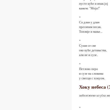
пусте куће и ипак јој
кажем: "Моја!"
*
Са длан у длан
пресипам песак.
Топлије и мање...
*
Суши се све
око куће детињства,
али не и сузе.
*
Петлово перо
и сузе на словима
у свесци с хокуом.
Хоку небеса (
забележено из угла мо
*