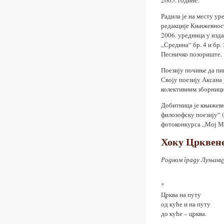
2005. године.
Радила је на месту ур
редакције Књижевност
2006. уредница у изд
„Средина“ бр. 4 и бр.
Песничко позориште.
Поезију почиње да пи
Своју поезију Аксана 
колективним зборниц
Добитница је књижевн
филозофску поезију“ 
фотоконкурса „Мој Ма
Хоку Црквене
Родном граду
Луњинц
*
Црква на путу
од куће и на путу
до куће – црква.