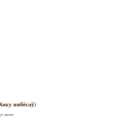
Хоку нябёсаў)
је мачке