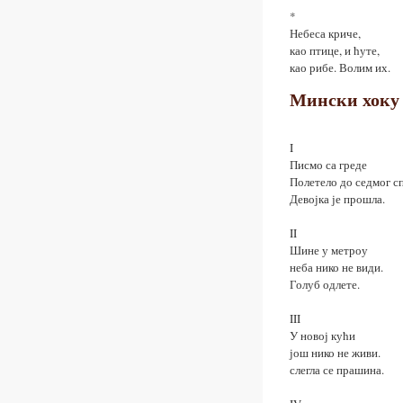
*
Небеса криче,
као птице, и ћуте,
као рибе. Волим их.
Мински хоку 
I
Писмо са греде
Полетело до седмог сп
Девојка је прошла.
II
Шине у метроу
неба нико не види.
Голуб одлете.
III
У новој кући
још нико не живи.
слегла се прашина.