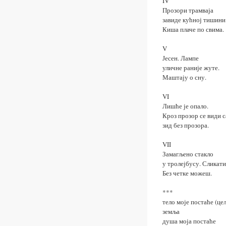
IV
Прозори трамваја
завиде кућној тишини
Киша плаче по свима.
V
Јесен. Лампе
уличне раније жуте.
Маштају о сну.
VI
Лишће је опало.
Кроз прозор се види с
зид без прозора.
VII
Замагљено стакло
у тролејбусу. Сликати
Без четке можеш.
***
тело моје постаће (цел
земља
душа моја постаће