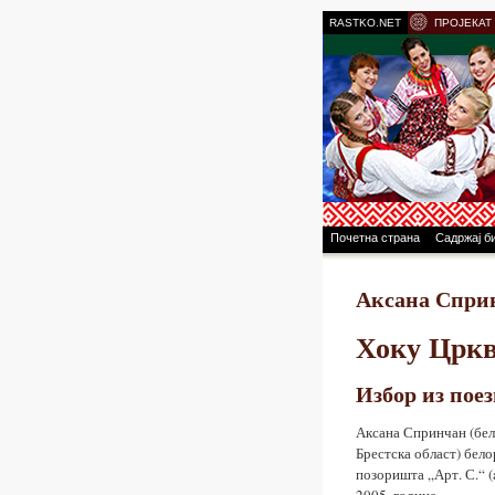
RASTKO.NET
ПРОЈЕКАТ
Почетна страна
Садржај б
Аксана Спри
Хоку Цркв
Избор из пое
Аксана Спринчан (бе
Брестска област) бел
позоришта „Арт. С.“ 