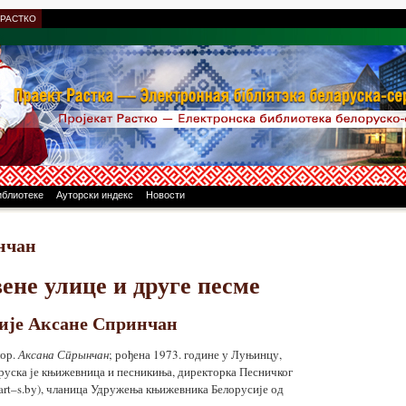
 РАСТКО
иблиотеке
Ауторски индекс
Новости
нчан
ене улице и друге песме
зије Аксане Спринчан
лор.
Аксана Спрынчан
; рођена 1973. године у Луњинцу,
оруска је књижевница и песникиња, директорка Песничког
(art–s.by), чланица Удружења књижевника Белорусије од