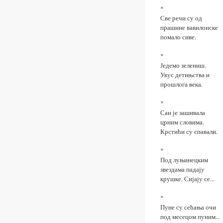
*
Све речи су од
прашине вавилонске
помало сиве.
*
Једемо зелениш.
Укус детињства и
прошлога века.
*
Сан је зашивала
црним словима.
Крстићи су спавали.
*
Под луњинецким
звездама падају
крушке. Сијају се...
*
Пуне су сећања очи
под месецом пуним...