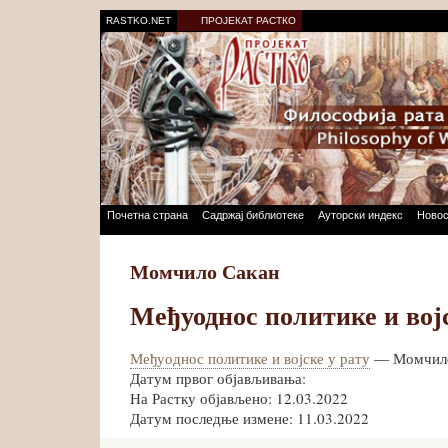
RASTKO.NET
ПРОЈЕКАТ РАСТКО
Почетна страна
Садржај библиотеке
Ауторски индекс
Новос
Момчило Сакан
Међуоднос политике и војс
Међуоднос политике и војске у рату
— Момчило
Датум првог објављивања:
На Растку објављено: 12.03.2022
Датум последње измене: 11.03.2022