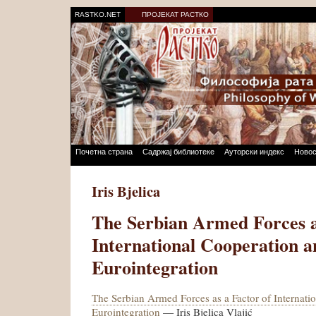
RASTKO.NET
ПРОЈЕКАТ РАСТКО
Почетна страна
Садржај библиотеке
Ауторски индекс
Новос
Iris Bjelica
The Serbian Armed Forces a
International Cooperation a
Eurointegration
The Serbian Armed Forces as a Factor of Internati
Eurointegration
— Iris Bjelica Vlajić