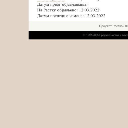
Датум првог објављивања:
На Растку објављено: 12.03.2022
Датум последње измене: 12.03.2022
Пројекат Растко
/
Ф
© 1997-2025 Пројекат Растко и пој