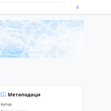
Метаподаци
Аутор