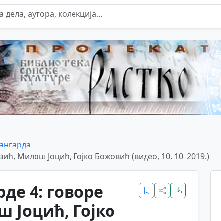
ангарда
вић, Милош Јоцић, Гојко Божовић (видео, 10. 10. 2019.)
рде 4: говоре
ш Јоцић, Гојко