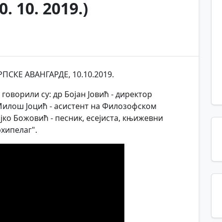
 10. 2019.)
РПСКЕ АВАНГАРДЕ, 10.10.2019.
говорили су: др Бојан Јовић - директор
Милош Јоцић - асистент на Филозофском
јко Божовић - песник, есејиста, књижевни
хипелаг".