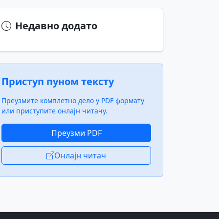
Недавно додато
Приступ пуном тексту
Преузмите комплетно дело у PDF формату
или приступите онлајн читачу.
Преузми PDF
Онлајн читач