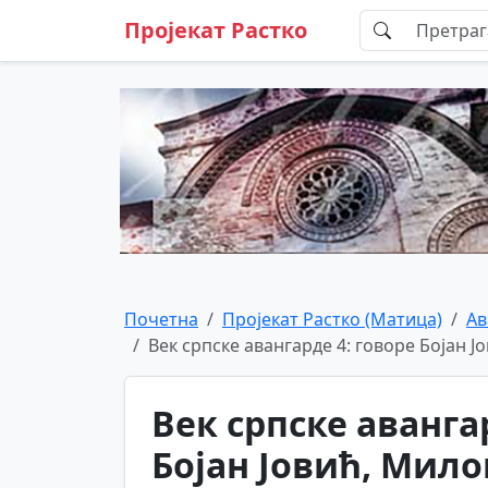
Пројекат Растко
Почетна
Пројекат Растко (Матица)
Ав
Век српске авангарде 4: говоре Бојан Јо
Век српске аванга
Бојан Јовић, Мило