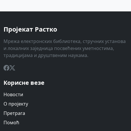
Пројекат Растко
Мрежа електронских библиотека, стручних установа
и локалних заједница посвећених уметностима,
традицијама и друштвеним наукама.
Корисне везе
Новости
О пројекту
Претрага
Помоћ