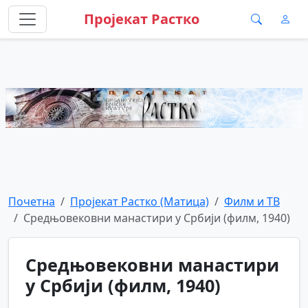
Пројекат Растко
Почетна
Пројекат Растко (Матица)
Филм и ТВ
Средњовековни манастири у Србији (филм, 1940)
Средњовековни манастири
у Србији (филм, 1940)