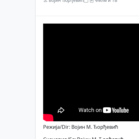
Војин Ђорђевић
Филм и ТВ
Режија/Dir: Војин М. Ђорђевић