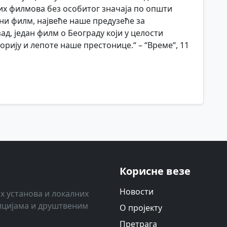
их филмова без особитог значаја по општи
ни филм, највеће наше предузеће за
ад, један филм о Београду који у целости
орију и лепоте наше престонице.“ – “Време“, 11
Корисне везе
Новости
х установа и локалних
ицијама и друштвеним
О пројекту
Претрага