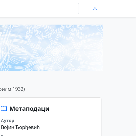
филм 1932)
Метаподаци
Аутор
Војин Ђорђевић