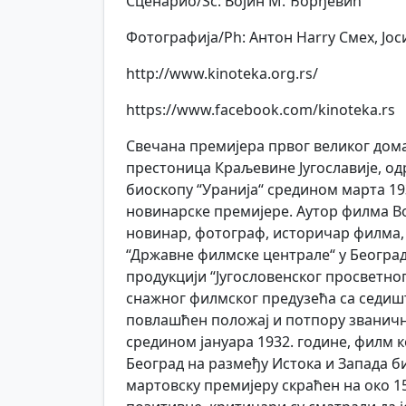
Сценарио/Sc: Војин М. Ђорђевић
Фотографија/Ph: Антон Harry Смех, Јо
http://www.kinoteka.org.rs/
https://www.facebook.com/kinoteka.rs
Свечана премијера првог великог дома
престоница Краљевине Југославије, од
биоскопу “Уранија“ средином марта 19
новинарске премијере. Аутор филма Во
новинар, фотограф, историчар филма, 
“Државне филмске централе“ у Београд
продукцији “Југословенског просветно
снажног филмског предузећа са седишти
повлашћен положај и потпору званичн
средином јануара 1932. године, филм к
Београд на размеђу Истока и Запада био
мартовску премијеру скраћен на око 1