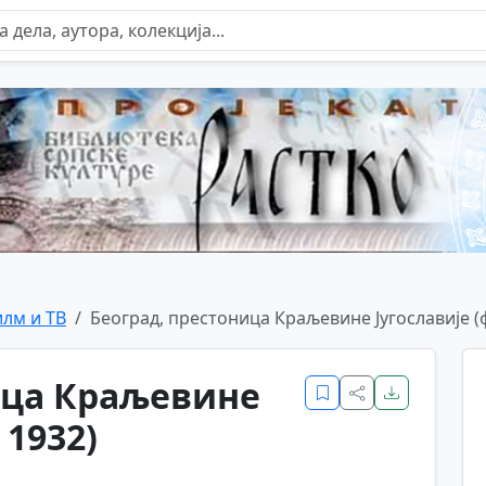
лм и ТВ
Београд, престоница Краљевине Југославије (
ица Краљевине
 1932)