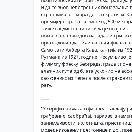
позитивне, критичари су сматрали да ј
и да се због непотребних понављања п
странцима, он мора доста скратити. К
премијере краћа за више од 500 мета
тачке гледишта чини се да је овај пио
помало неправедно нападан и критикова
претендовао да личи на значајне експ
Само сати Алберта Кавалкантија из 192
Рутмана из 1927. године, несумњиво ј
филмску фреску Београда, града споне И
влажних кућа од блата ускочио на асф
као феникс из пепела после страхови
рату.
____
“У серији снимака који представљају р
грађевине, саобраћај, паркове, знаме
занимљивости, излетишта, пристаништа
модернизовању престонице и др., при