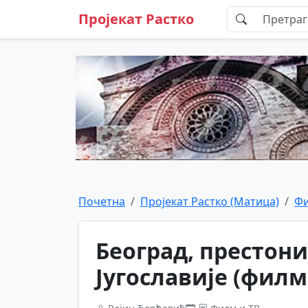
Пројекат Растко
Почетна
Пројекат Растко (Матица)
Фи
Београд, престон
Југославије (филм