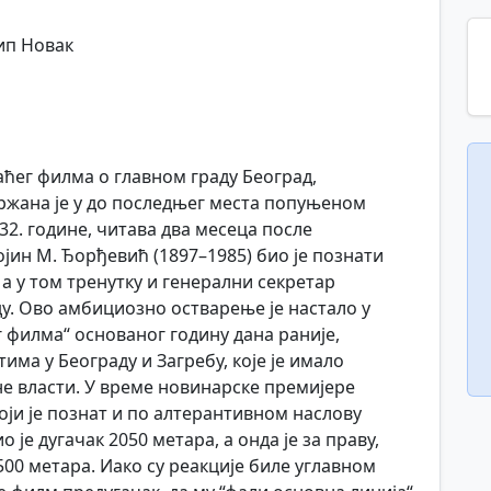
сип Новак
ћег филма о главном граду Београд,
ржана је у до последњег места попуњеном
32. године, читава два месеца после
јин М. Ђорђевић (1897–1985) био је познати
а у том тренутку и генерални секретар
у. Ово амбициозно остварење је настало у
г филма“ основаног годину дана раније,
ма у Београду и Загребу, које је имало
е власти. У време новинарске премијере
оји је познат и по алтерантивном наслову
 је дугачак 2050 метара, а онда је за праву,
500 метара. Иако су реакције биле углавном