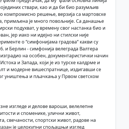
е филм предугачак, да му “фали основна линија“
ојединих ствари, као и да би био разумљив
ао компромисно решење, верзија са мартовске
ра, примљена је много повољније. Са данашње
нирски подухват, у времену свог настанка био и
н, јер иако ни идејно ни стилски није
ерименте о “симфонијама градова“ какви су
6. и Берлин - симфонија велеграда Валтера
е изградио на особен, документаристички начин
стока и Запада, који је из турске калдрме и
алт и модерне вишеспратнице, издигавши се
тог уништења и пљачкања у Првом светском
азне изгледе и делове вароши, велелепне
нитости и споменике, улични живот,
, свечаности, спортски живот, радове на
казан је целокупни спољашњи изглед