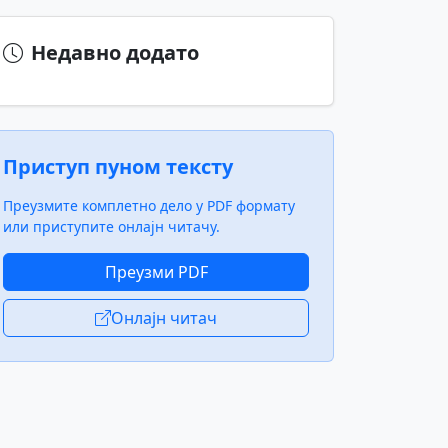
Недавно додато
Приступ пуном тексту
Преузмите комплетно дело у PDF формату
или приступите онлајн читачу.
Преузми PDF
Онлајн читач