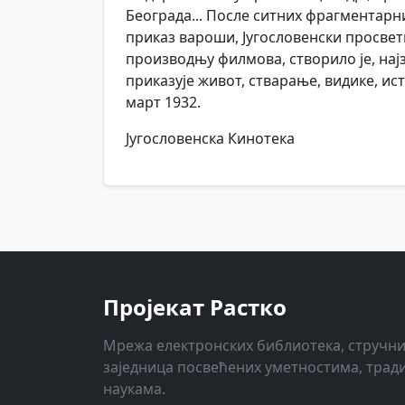
Београда... После ситних фрагментарн
приказ вароши, Југословенски просвет
производњу филмова, створило је, најз
приказује живот, стварање, видике, ист
март 1932.
Југословенска Кинотека
Пројекат Растко
Мрежа електронских библиотека, стручни
заједница посвећених уметностима, трад
наукама.