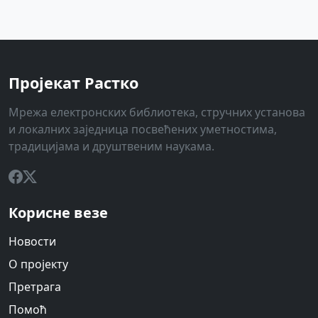
Пројекат Растко
Мрежа електронских библиотека, стручних установа
и локалних заједница посвећених уметностима,
традицијама и друштвеним наукама.
Корисне везе
Новости
О пројекту
Претрага
Помоћ