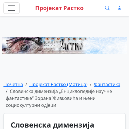
Пројекат Растко
Почетна
Пројекат Растко (Матица)
Фантастика
Словенска димензија „Енциклопедије научне
фантастике“ Зорана Живковића и њени
социокултурни одјеци
Словенска димензија