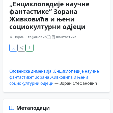
„Енциклопедије научне
фантастике“ Зорана
Живковића и њени
социокултурни одјеци
Зоран Стефановић
Фантастика
Словенска димензија „Енциклопедије научне
фантастике“ Зорана Живковића и њени
социокултурни одјеци
— Зоран Стефановић
Метаподаци