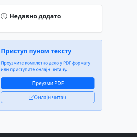
Недавно додато
Приступ пуном тексту
Преузмите комплетно дело у PDF формату
или приступите онлајн читачу.
Преузми PDF
Онлајн читач