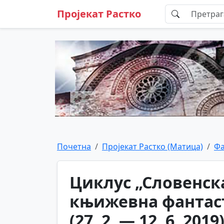
Пројекат Растко
Почетна
Пројекат Растко (Матица)
Фа
Циклус „Словенска
књижевна фантаст
(27. 2. — 12. 6. 2019