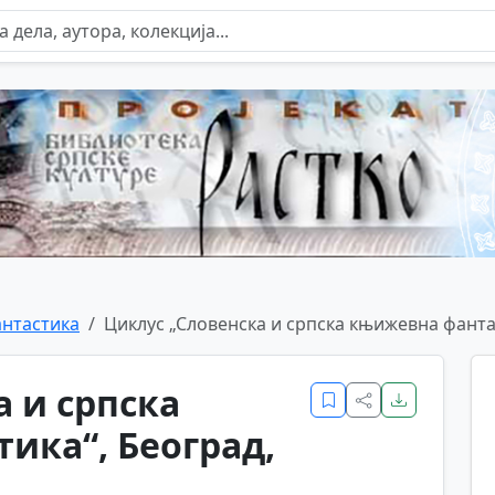
нтастика
Циклус „Словенска и српска књижевна фантасти
 и српска
ика“, Београд,
)