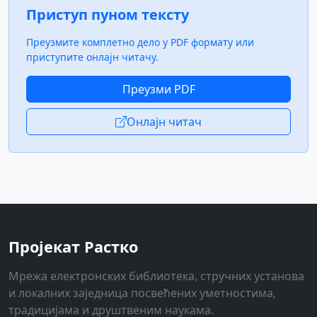
Приступ пуном тексту
Преузмите комплетно дело у PDF формату или
приступите онлајн читачу.
Преузми PDF
Онлајн читач
Пројекат Растко
Мрежа електронских библиотека, стручних установа
и локалних заједница посвећених уметностима,
традицијама и друштвеним наукама.