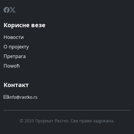
Корисне везе
Новости
О пројекту
Претрага
Помоћ
Контакт
info@rastko.rs
© 2025 Пројекат Растко. Сва права задржана.