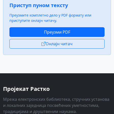
Приступ пуном тексту
Преузмите комплетно дело у PDF формату или
приступите онлајн читачу.
Преузми PDF
Онлајн читач
Пројекат Растко
Мрежа електронских библиотека, стручних установа
и локалних заједница посвећених уметностима,
традицијама и друштвеним наукама.