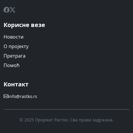
Корисне везе
Новости
О пројекту
Претрага
Помоћ
Контакт
info@rastko.rs
© 2025 Пројекат Растко. Сва права задржана.