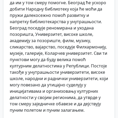
да им у том смеру помогне. Београд ће ускоро
добити Народну библиотеку која ће моћи да
пружи далекосежно помоћ развитку и
напретку библиотекарства у унутрашњости.
Београд поседује реномирана и уходана
позоришта, Универзитет, високе школе,
академију за позориште, филм, музику,
сликарство, вајарство, поседује Филхармонију,
музеје, галерије, Коларчев универзитет. Сви ти
пунктови могу да буду велика помоћ
културним делатностима у Републици. Постоје
такође у унутрашњости универзитети, високе
школе, народни и раднички универзитети, који
могу повезано да утицајно суделују у
иницијативама и организовању културних
делатности у својим регионима, да утврде у
том смеру заједничке обавезе и да дејствују
пуним полетом и пуним залагањем.