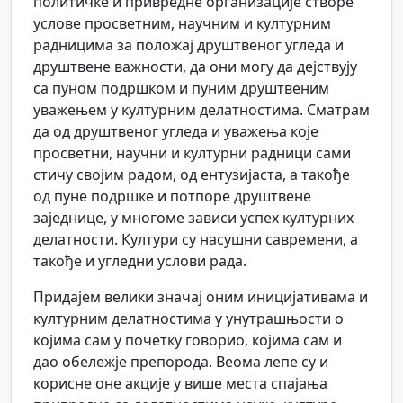
политичке и привредне организације створе
услове просветним, научним и културним
радницима за положај друштвеног угледа и
друштвене важности, да они могу да дејствују
са пуном подршком и пуним друштвеним
уважењем у културним делатностима. Сматрам
да од друштвеног угледа и уважења које
просветни, научни и културни радници сами
стичу својим радом, од ентузијаста, а такође
од пуне подршке и потпоре друштвене
заједнице, у многоме зависи успех културних
делатности. Култури су насушни савремени, а
такође и угледни услови рада.
Придајем велики значај оним иницијативама и
културним делатностима у унутрашњости о
којима сам у почетку говорио, којима сам и
дао обележје препорода. Веома лепе су и
корисне оне акције у више места спајања