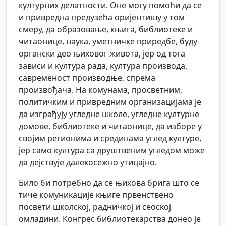
културних делатности. Оне могу помоћи да се
и привредна предузећа оријентишу у том
смеру, да образовање, књига, библиотеке и
читаонице, наука, уметничке приредбе, буду
органски део њиховог живота, јер од тога
зависи и култура рада, култура производа,
савременост производње, спрема
произвођача. На комунама, просветним,
политичким и привредним организацијама је
да изграђују угледне школе, угледне културне
домове, библиотеке и читаонице, да изборе у
својим регионима и срединама углед културе,
јер само култура са друштвеним угледом може
да дејствује далекосежно утицајно.
Било би потребно да се њихова брига што се
тиче комуникације књиге првенствено
посвети школској, радничкој и сеоској
омладини. Конгрес библиотекарства донео је