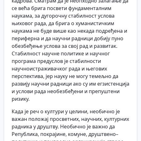
кадрова. Сматрам да је неопходно залагање да
се већа брига посвети фундаменталним
наукама, за дугорочну стабилност услова
њиховог рада, да брига о хуманистичким
наукама не буде више као некада подређена и
периферна и да научни радници добију пуно
обезбеђење услова за свој рад и развитак.
Стабилност научне политике и научног
програма предуслов је стабилности
научноистраживачког рада и његових
перспектива, јер науку не могу темељно да
развију научни радници ако су им егзистенција
и услови рада необезбеђени и препуштени
ризику.
Када је реч о култури у целини, необично је
важан положај просветних, научних, културних
радника у друштву. Необично је важно да
Република, покрајине, комуне, друштвено–