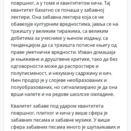
површног, а у томе и квантитетом кича. Тај
квантитет бахатно се понаша у забавној
лектири. Она забавна лектира која се не
обавезује културним вредностима, јавља се на
тржишту у великим тиражима, са великим
добитима за учеснике у њеном издању, са
тенденцијом да са тржишта потисне књигу од
праве уметничке вредности. Изван домашаја
је књижевне и друштвене критике, тако да без
одговорности може да распростире и
полуписменост, и нехуману садржину и кич.
Њен продор је у слојеве необразованих и
полуобразованих, но сигнализирано је да она
врши налете и на редове школске омладине.
Квалитет забаве под ударом квантитета
површног, плитког и кича у више сфера је
забавних песама и забавне музике. У више
сфера забавних песама много је шупљикавих и