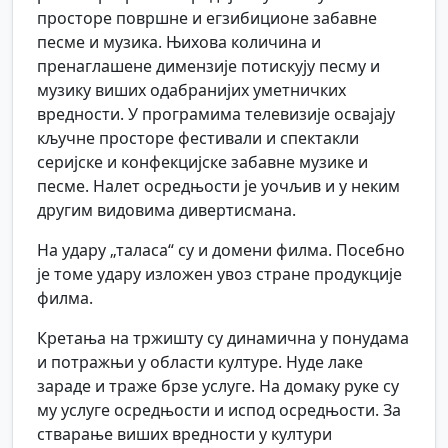
просторе површне и егзибиционе забавне
песме и музика. Њихова количина и
пренаглашене димензије потискују песму и
музику виших одабранијих уметничких
вредности. У програмима телевизије освајају
кључне просторе фестивали и спектакли
серијске и конфекцијске забавне музике и
песме. Налет осредњости је уочљив и у неким
другим видовима дивертисмана.
На удару „таласа“ су и домени филма. Посебно
је томе удару изложен увоз стране продукције
филма.
Кретања на тржишту су динамична у понудама
и потражњи у области културе. Нуде лаке
зараде и траже брзе услуге. На домаку руке су
му услуге осредњости и испод осредњости. За
стварање виших вредности у култури