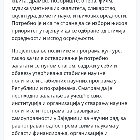
књига, драмско позориште, опера, филм,
музика уметничких квалитета, сликарство,
скулптура, домети науке и њихових вредности.
Потребно је и са те стране да се избори њихов
приоритет у гајењу и да се одбране од стихија
осредњости и испод осредњости.
Пројектовање политике и програма културе,
такво за чије остваривање је потребно
залагати се пуном снагом, садржи у себи и
обавезу утврђивања стабилне научне
политике и стабилних научних програма у
Републици и покрајинама. Сматрам да је
неопходно залагање за учешће свих
институција и организација у стварању научне
политике и програма, за развијање
самоуправности у Заједници за научни рад, за
равноправан однос према свима наукама у
области финансирања, организације и