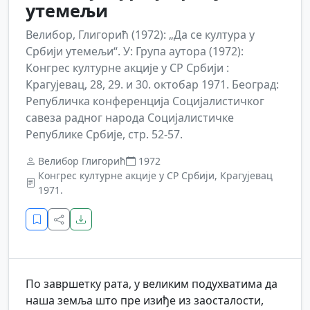
утемељи
Велибор, Глигорић (1972): „Да се култура у
Србији утемељи“. У: Група аутора (1972):
Конгрес културне акције у СР Србији :
Крагујевац, 28, 29. и 30. октобар 1971. Београд:
Републичка конференција Социјалистичког
савеза радног народа Социјалистичке
Републике Србије, стр. 52-57.
Велибор Глигорић
1972
Конгрес културне акције у СР Србији, Крагујевац
1971.
По завршетку рата, у великим подухватима да
наша земља што пре изиђе из заосталости,