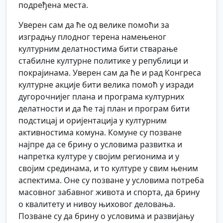
подређена места.
Уверен сам да ће од велике помоћи за
изградњу плодног терена намењеног
културним делатностима бити стварање
стабилне културне политике у републици и
покрајинама. Уверен сам да ће и рад Конгреса
културне акције бити велика помоћ у изради
дугорочнијег плана и програма културних
делатности и да ће тај план и програм бити
подстицај и оријентација у културним
активностима комуна. Комуне су позване
најпре да се брину о условима развитка и
напретка културе у својим регионима и у
својим срединама, и то културе у свим њеним
аспектима. Оне су позване у условима потреба
масовног забавног живота и спорта, да брину
о квалитету и нивоу њиховог деловања.
Позване су да брину о условима и развијању