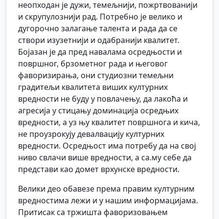
неопходан је дужи, темељнији, пожртвованији
и скрупулознији рад. Потребно је велико и
дугорочно залагање талента и рада да се
створи изузетнији и одабранији квалитет.
Бојазан је да пред навалама осредњости и
површног, брзометног рада и његовог
фаворизирања, они студиозни темељни
градитељи квалитета виших културних
вредности не буду у повлачењу, да лакоћа и
агресија у стицању доминација осредњих
вредности, а уз њу квалитет површнога и кича,
не проузрокују девалвацију културних
вредности. Осредњост има потребу да на свој
ниво свлачи више вредности, а са.му себе да
представи као домет врхунске вредности.
Велики део обавезе према правим културним
вредностима лежи и у нашим информацијама.
Притисак са тржишта фаворизовањем