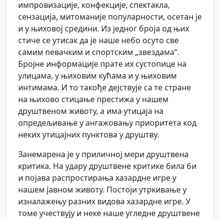
импровизације, конфекције, спектакла,
сензација, митоманије популарности, осетан је
и у њиховој средини. Из једног броја од њих
стиче се утисак да је наше небо осуто све
самим певачким и спортским „звездама“.
Бројне информације прате их сустопице на
улицама, у њиховим кућама и у њиховим
интимама. И то такође дејствује са те стране
на њихово стицање престижа у нашем
друштвеном животу, а има утицаја на
опредељивање у ангажовању приоритета код
неких утицајних пунктова у друштву.
Занемарена је у приличној мери друштвена
критика. На удару друштвене критике била би
и појава распростирања хазардне игре у
нашем јавном животу. Постоји утркивање у
изналажењу разних видова хазардне игре. У
томе учествују и неке наше угледне друштвене