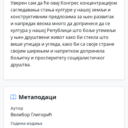
Уверен сам да ће овај Конгрес концентрацијом
сагледавања стања културе у нашој земљи и
конструктивним предлозима за њен развитак
и напредак веома много да допринесе да се
култура у нашој Републици што боље утемељи
у њен друштвени живот како би стекла што
више утицаја и угледа, како би са своје стране
својим ширењем и напретком допринела
бољитку и просперитету социјалистичког
друштва.
Метаподаци
Аутор
Велибор Глигорић
Година издања