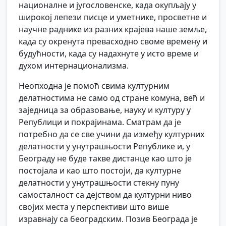
националне и југословенске, када окупљају у
широкој лепези писце и уметнике, просветне и
научне раднике из разних крајева наше земље,
када су окренута превасходно своме времену и
будућности, када су надахнуте у исто време и
духом интернационализма.
Неопходна је помоћ свима културним
делатностима не само од стране комуна, већ и
заједница за образовање, науку и културу у
Републици и покрајинама. Сматрам да је
потребно да се све учини да између културних
делатности у унутрашњости Републике и, у
Београду не буде такве дистанце као што је
постојала и као што постоји, да културне
делатности у унутрашњости стекну пуну
самосталност са дејством да културни ниво
својих места у перспективи што више
изравнају са београдским. Позив Београда је