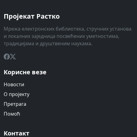
Пројекат Растко
Мрежа електронских библиотека, стручних установа
и локалних заједница посвећених уметностима,
традицијама и друштвеним наукама.
Корисне везе
Новости
О пројекту
Претрага
Помоћ
Контакт