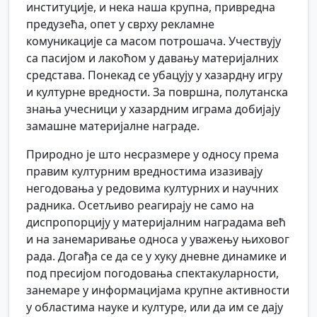
институције, и нека наша крупна, привредна
предузећа, опет у сврху рекламне
комуникације са масом потрошача. Учествују
са пасијом и лакоћом у давању материјалних
средстава. Понекад се убацују у хазардну игру
и културне вредности. За површна, полутанска
знања учесници у хазардним играма добијају
замашне материјалне награде.
Природно је што несразмере у односу према
правим културним вредностима изазивају
негодовања у редовима културних и научних
радника. Осетљиво реагирају не само на
диспропорцију у материјалним наградама већ
и на занемаривање односа у уважењу њиховог
рада. Догађа се да се у хуку дневне динамике и
под пресијом погодовања спектакуларности,
занемаре у информацијама крупне активности
у областима науке и културе, или да им се дају