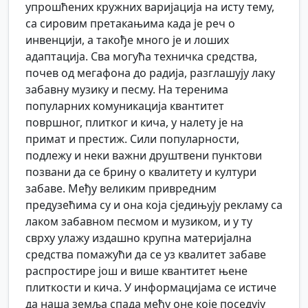
упрошћених кружних варијација на исту тему,
са сировим претакањима када је реч о
инвенцији, а такође много је и лоших
адаптација. Сва могућа техничка средства,
почев од мегафона до радија, разглашују лаку
забавну музику и песму. На теренима
популарних комуникација квантитет
површног, плитког и кича, у налету је на
примат и престиж. Сили популарности,
подлежу и неки важни друштвени пунктови
позвани да се брину о квалитету и култури
забаве. Међу великим привредним
предузећима су и она која сједињују рекламу са
лаком забавном песмом и музиком, и у ту
сврху улажу издашно крупна материјална
средства помажући да се уз квалитет забаве
распростире још и више квантитет њене
плиткости и кича. У информацијама се истиче
да наша земља спада међу оне које поседују