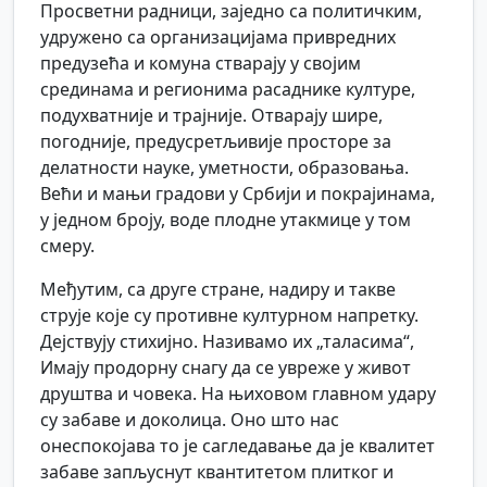
Просветни радници, заједно са политичким,
удружено са организацијама привредних
предузећа и комуна стварају у својим
срединама и регионима расаднике културе,
подухватније и трајније. Отварају шире,
погодније, предусретљивије просторе за
делатности науке, уметности, образовања.
Већи и мањи градови у Србији и покрајинама,
у једном броју, воде плодне утакмице у том
смеру.
Међутим, са друге стране, надиру и такве
струје које су противне културном напретку.
Дејствују стихијно. Називамо их „таласима“,
Имају продорну снагу да се увреже у живот
друштва и човека. На њиховом главном удару
су забаве и доколица. Оно што нас
онеспокојава то је сагледавање да је квалитет
забаве запљуснут квантитетом плитког и