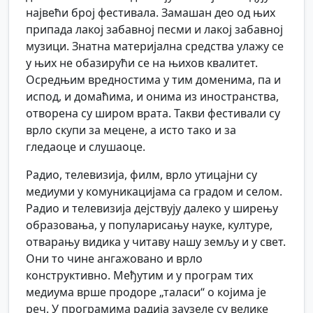
највећи број фестивала. Замашан део од њих
припада лакој забавној песми и лакој забавној
музици. Знатна материјална средства улажу се
у њих не обазирући се на њихов квалитет.
Осредњим вредностима у тим доменима, па и
испод, и домаћима, и онима из иностранства,
отворена су широм врата. Такви фестивали су
врло скупи за мецене, а исто тако и за
гледаоце и слушаоце.
Радио, телевизија, филм, врло утицајни су
медиуми у комуникацијама са градом и селом.
Радио и телевизија дејствују далеко у ширењу
образовања, у популарисању науке, културе,
отварању видика у читаву нашу земљу и у свет.
Они то чине ангажовано и врло
конструктивно. Међутим и у програм тих
медиума врше продоре „таласи“ о којима је
реч. У програмима радија заузеле су велике