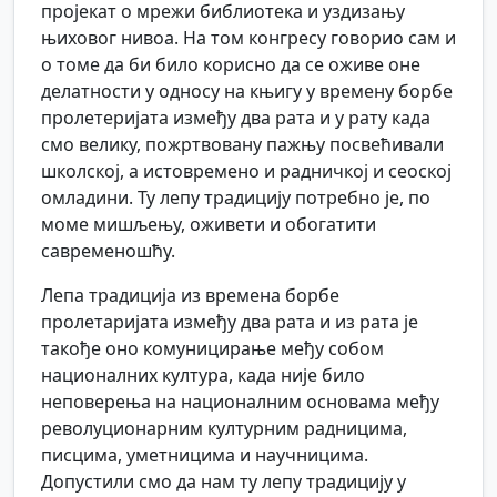
пројекат о мрежи библиотека и уздизању
њиховог нивоа. На том конгресу говорио сам и
о томе да би било корисно да се оживе оне
делатности у односу на књигу у времену борбе
пролетеријата између два рата и у рату када
смо велику, пожртвовану пажњу посвећивали
школској, а истовремено и радничкој и сеоској
омладини. Ту лепу традицију потребно је, по
моме мишљењу, оживети и обогатити
савременошћу.
Лепа традиција из времена борбе
пролетаријата између два рата и из рата је
такође оно комуницирање међу собом
националних култура, када није било
неповерења на националним основама међу
револуционарним културним радницима,
писцима, уметницима и научницима.
Допустили смо да нам ту лепу традицију у