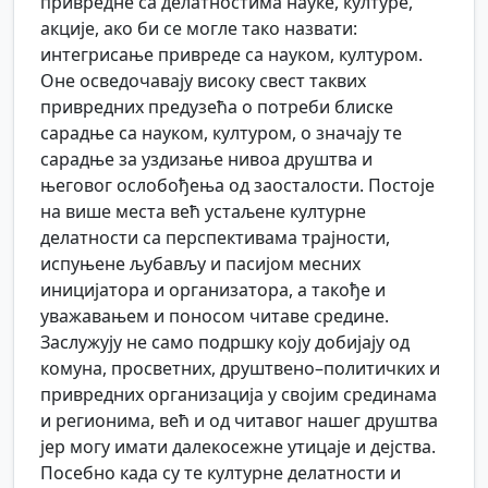
привредне са делатностима науке, културе,
акције, ако би се могле тако назвати:
интегрисање привреде са науком, културом.
Оне осведочавају високу свест таквих
привредних предузећа о потреби блиске
сарадње са науком, културом, о значају те
сарадње за уздизање нивоа друштва и
његовог ослобођења од заосталости. Постоје
на више места већ устаљене културне
делатности са перспективама трајности,
испуњене љубављу и пасијом месних
иницијатора и организатора, а такође и
уважавањем и поносом читаве средине.
Заслужују не само подршку коју добијају од
комуна, просветних, друштвено–политичких и
привредних организација у својим срединама
и регионима, већ и од читавог нашег друштва
јер могу имати далекосежне утицаје и дејства.
Посебно када су те културне делатности и