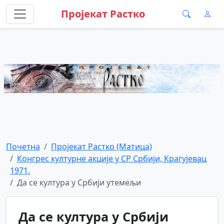
Пројекат Растко
Почетна
Пројекат Растко (Матица)
Конгрес културне акције у СР Србији, Крагујевац
1971.
Да се култура у Србији утемељи
Да се култура у Србији