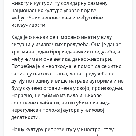
животу и култури, ту солидарну размену
националних култура угрозе појаве
међусобних неповерења и међусобне
искључивости.
Када је о књизи реч, морамо имати у виду
ситуацију издавачких предузећа. Она је данас
критична. Један број издавачких предузећа, а
међу њима и она велика, данас животари.
Потребна је и неопходна је помоћ да се хитно
санирају њихова стања, да та предузећа не
дугују по годину и више награде ауторима и не
буду скучено ограничена у својој производњи.
Наравно, не губимо из вида и њихове
сопствене слабости, нити губимо из вида
нерегулисан положај аутора у њиховој
делатности.
Нашу културу репрезентују у иностранству: