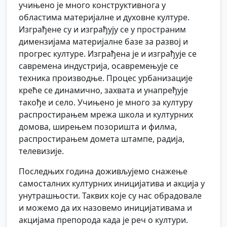
учињено је много конструктивнога у
областима материјалне и духовне културе.
Изграђене су и изграђују се у пространим
димензијама материјалне базе за развој и
прогрес културе. Изграђена је и изграђује се
савремена индустрија, осавремењује се
техника производње. Процес урбанизације
креће се динамично, захвата и унапређује
такође и село. Учињено је много за културу
распростирањем мрежа школа и културних
домова, ширењем позоришта и филма,
распростирањем домета штампе, радија,
телевизије.
Последњих година доживљујемо снажење
самосталних културних иницијатива и акција у
унутрашњости. Таквих које су нас обрадовале
и можемо да их назовемо иницијативама и
акцијама препорода када је реч о култури.