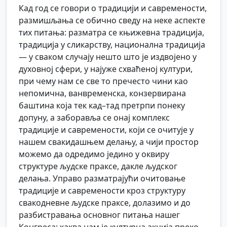
Кад год се говори о традицији и савремености,
размишљања се обично сведу на неке аспекте
тих питања: разматра се књижевна традиција,
традиција у сликарству, национална традиција
— у сваком случају нешто што је издвојено у
духовној сфери, у најуже схваћеној култури,
при чему нам се све то пречесто чини као
непомична, ванвременска, конзервирана
баштина која тек кад–тад претрпи понеку
допуну, а заборавља се онај комплекс
традиције и савремености, који се очитује у
нашем свакидашњем делању, а чији простор
можемо да одредимо једино у оквиру
структуре људске праксе, дакле људског
делања. Управо разматрајући очитовање
традиције и савремености кроз структуру
свакодневне људске праксе, долазимо и до
разбистравања основног питања нашег