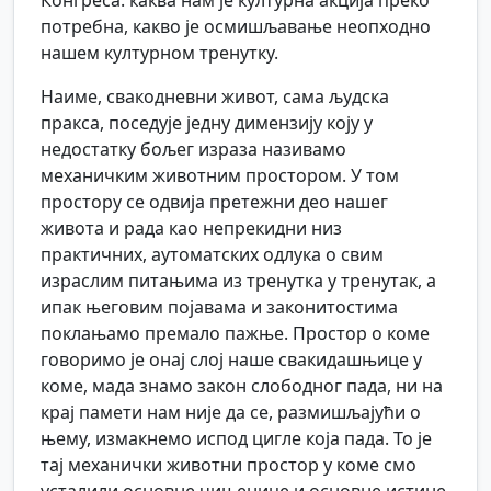
Конгреса: каква нам је културна акција преко
потребна, какво је осмишљавање неопходно
нашем културном тренутку.
Наиме, свакодневни живот, сама људска
пракса, поседује једну димензију коју у
недостатку бољег израза називамо
механичким животним простором. У том
простору се одвија претежни део нашег
живота и рада као непрекидни низ
практичних, аутоматских одлука о свим
израслим питањима из тренутка у тренутак, а
ипак његовим појавама и законитостима
поклањамо премало пажње. Простор о коме
говоримо је онај слој наше свакидашњице у
коме, мада знамо закон слободног пада, ни на
крај памети нам није да се, размишљајући о
њему, измакнемо испод цигле која пада. То је
тај механички животни простор у коме смо