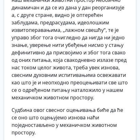
наш механички животни простор необично
динамичан и да се из дана у дан реорганизује
а, с друге стране, видно је оптерећен
заблудама, предрасудама, идеолошким
извитоперавањима, „лажном свешћу“, те је
управо због тога очигледно да нигда ни једно
знање, уверење нити убеђење нисмо у стању
дефинитивно да присвојимо и због тога свако
од оних питања, која свакодневно излазе пред
нас током целог живота, треба увек изнова,
свесним духовним испитивањима освежавати
као што је и неопходно преоцењивати све што
се о одређеном питању наталожило у нашем
механичком животном простору.
Судбина овог свесног оцењивања биће да ће
се оно што оцењујемо изнова наћи
поједностављено у механичком животном
простору.