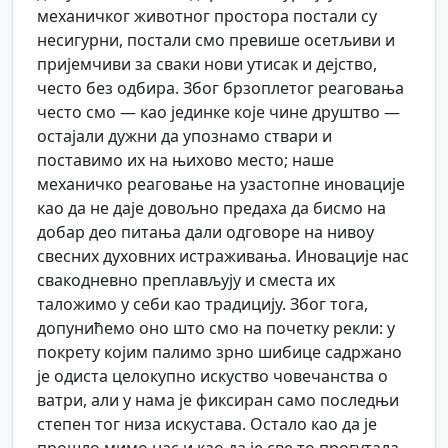
механичког животног простора постали су
несигурни, постали смо превише осетљиви и
пријемчиви за сваки нови утисак и дејство,
често без одбира. Због брзоплетог реаговања
често смо — као јединке које чине друштво —
остајали дужни да упознамо ствари и
поставимо их на њихово место; наше
механичко реаговање на узастопне иновације
као да не даје довољно предаха да бисмо на
добар део питања дали одговоре на нивоу
свесних духовних истраживања. Иновације нас
свакодневно преплављују и сместа их
таложимо у себи као традицију. Због тога,
допунићемо оно што смо на почетку рекли: у
покрету којим палимо зрно шибице садржано
је одиста целокупно искуство човечанства о
ватри, али у нама је фиксиран само последњи
степен тог низа искустава. Остало као да је