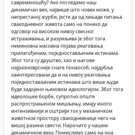
савременошћу? Ако погледамо наш
динамичан век, највише што човек може, у
непрестаној журби, јесте да од хиљаде питања
свакодневног живота само на понеко да
одговор на високом нивоу свесног
истраживања, и разумљива је због тога
неминовна масовна појава реаговања
прилагођеним, поједностављеним истинама.
Због тога су друштво, као и његове
најразноврсније снаге понаособ, најдубље
заинтересовани да и на нивоу реаговања
поједностављеним истинама што више људи
буде задојено њиховом идеологијом. Због тога
идеолошке борбе, супротно опште
распрострањеном мишљењу, имају много
интензивнији и оштрији ток у механичком
животном простору свакодневнице него на
вишој разини свести. Нарочито у нашем
динамичном веку. Помислимо само на она