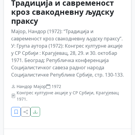
Традиција и савременост
кроз свакодневну људску
праксу
Мајор, Нандор (1972): “Традиција и
савременост кроз свакодневну људску праксу”.
У: Група аутора (1972): Конгрес културне акције
у СР Србији : Крагујевац, 28, 29. и 30. октобар
1971. Београд: Републичка конференција
Социјалистичког савеза радног народа
Социјалистичке Републике Србије, стр. 130-133.
Нандор Мајор
1972
Конгрес културне акције у СР Србији, Крагујевац
1971.