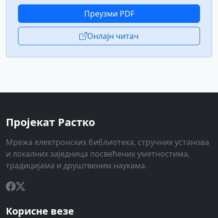
Преузми PDF
Онлајн читач
Пројекат Растко
Мрежа електронских библиотека, стручних установа
и локалних заједница посвећених уметностима,
традицијама и друштвеним наукама.
Корисне везе