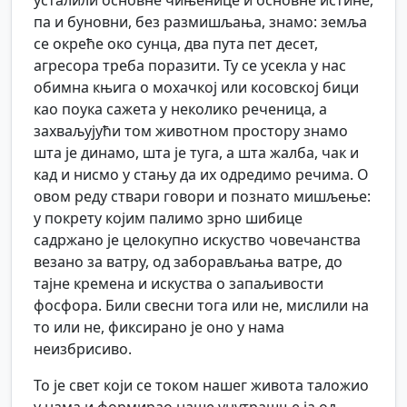
усталили основне чињенице и основне истине,
па и буновни, без размишљања, знамо: земља
се окреће око сунца, два пута пет десет,
агресора треба поразити. Ту се усекла у нас
обимна књига о мохачкој или косовској бици
као поука сажета у неколико реченица, а
захваљујући том животном простору знамо
шта је динамо, шта је туга, а шта жалба, чак и
кад и нисмо у стању да их одредимо речима. О
овом реду ствари говори и познато мишљење:
у покрету којим палимо зрно шибице
садржано је целокупно искуство човечанства
везано за ватру, од заборављања ватре, до
тајне кремена и искуства о запаљивости
фосфора. Били свесни тога или не, мислили на
то или не, фиксирано је оно у нама
неизбрисиво.
То је свет који се током нашег живота таложио