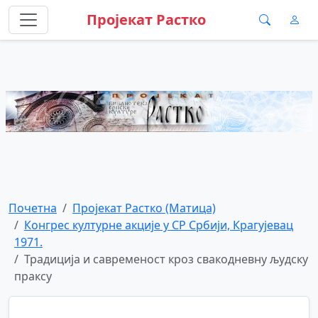
Пројекат Растко
Почетна
Пројекат Растко (Матица)
Конгрес културне акције у СР Србији, Крагујевац
1971.
Традиција и савременост кроз свакодневну људску
праксу