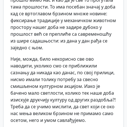
прошло мимо нас и као да је све то прогутала
тама прошлости. То има посебан значај у доба
кад се вртоглавом брзином множе новине:
фиксирање традиције у механичком животном
простору нашег доба не задире дубоко у
прошлост већ се преплиће са савременошћу
из шире садашњости: из дана у дан рађа се
заједно с њом.
Није, можда, било некорисно све ово
наводити, уколико смо се приближили
сазнању да никада као данас, по свој прилици,
нисмо имали толику потребу за свесно
смишљеном културном акцијом. Иако је
бачено мало светлости, колико тек наше доба
изискује друкчију културу од других раздобља?!
Треба да се учимо мислити, да свет који се око
нас мења великом брзином не примамо само
осетом, него и умом савлађујемо.