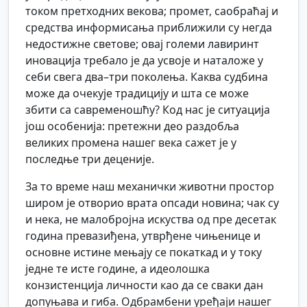
током претходних векова; промет, саобраћај и
средства информисања приближили су негда
недостижне светове; овај големи лавиринт
иновација требало је да усвоје и наталоже у
себи свега два–три поколења. Каква судбина
може да очекује традицију и шта се може
збити са савременошћу? Код нас је ситуација
још особенија: претежни део раздобља
великих промена нашег века сажет је у
последње три деценије.
За то време наш механички животни простор
широм је отворио врата опсади новина; чак су
и нека, не малобројна искуства од пре десетак
година превазиђена, утврђене чињенице и
основне истине мењају се покаткад и у току
једне те исте године, а идеолошка
конзистенција личности као да се сваки дан
допуњава и гиба. Одбрамбени уређаји нашег