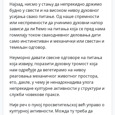
Најзад, нисмо у стању да непрекидно држимо
будно у свести и на високом нивоу духовног
усијања свако питање. Од наше спремности
или неспремности да учинимо духовни напор
зависи да ли ћемо на питања која се пред нама
гомилају током свакодневног деловања дати
само инстинктиван и механички или свестан и
темељан одговор.
Неуморно давати свесне одговоре на питања
која извиру, поразити духовну тромост која
нам одређује да вегетирамо на нивоу
реаговања механичког животног простора,
ето, дакле, у чему је ненадокнадива улога
непрекидне културне активности у структури и
служби човекове праксе.
Није реч о пукој просветитељској већ управо о
културној активности. Можда ту треба да