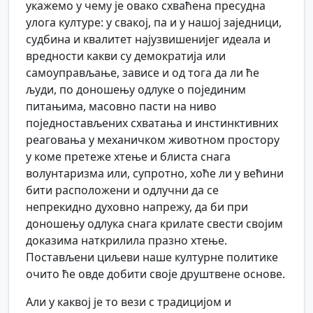
укажемо у чему је овако схваћена пресудна
улога културе: у свакој, па и у нашој заједници,
судбина и квалитет најузвишенијег идеала и
вредности какви су демократија или
самоуправљање, зависе и од тога да ли ће
људи, по доношењу одлуке о појединим
питањима, масовно пасти на ниво
поједностављених схватања и инстинктивних
реаговања у механичком животном простору
у коме претеже хтење и блиста снага
волунтаризма или, супротно, хоће ли у већини
бити расположени и одлучни да се
непрекидно духовно напрежу, да би при
доношењу одлука снага крилате свести својим
доказима наткрилила празно хтење.
Постављени циљеви наше културне политике
очито ће овде добити своје друштвене основе.
Али у каквој је то вези с традицијом и