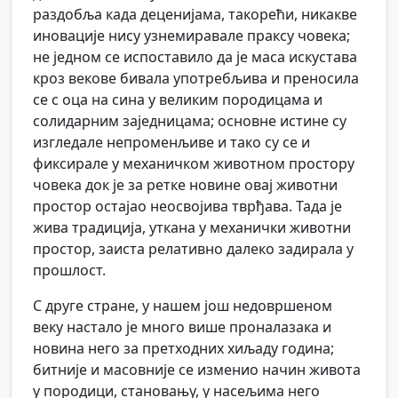
раздобља када деценијама, такорећи, никакве
иновације нису узнемиравале праксу човека;
не једном се испоставило да је маса искустава
кроз векове бивала употребљива и преносила
се с оца на сина у великим породицама и
солидарним заједницама; основне истине су
изгледале непроменљиве и тако су се и
фиксирале у механичком животном простору
човека док је за ретке новине овај животни
простор остајао неосвојива тврђава. Тада је
жива традиција, уткана у механички животни
простор, заиста релативно далеко задирала у
прошлост.
С друге стране, у нашем још недовршеном
веку настало је много више проналазака и
новина него за претходних хиљаду година;
битније и масовније се изменио начин живота
у породици, становању, у насељима него