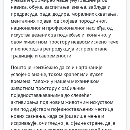
у нама и формирао наше унутрашње ја од
навика, обуке, васпитања, знања, заблуда и
предрасуда, рада, додира, моралних схватања,
менталних појава, од слојева породичног,
националног и професионалног наслеђа, од
искуства везаних за поднебље и, коначно, у
овом животном простору недвосмислено тече
и непосредна репродукција испреплетане
традиције и савремености.
Пошто је неизбежно да се и најтананије
усвојено знање, током краћег или дужег
времена, таложи у нашем механичком
животном простору с озбиљним
поједностављавањима до следећег
активирања под новим животним искуством
или под дејством поједностављених честица
нових сазнања, када се још више мења и
искривљује, очигледно је, с једне стране, да је