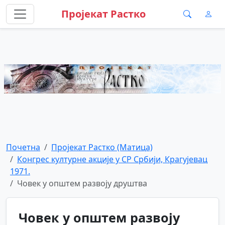
Пројекат Растко
Почетна
Пројекат Растко (Матица)
Конгрес културне акције у СР Србији, Крагујевац
1971.
Човек у општем развоју друштва
Човек у општем развоју