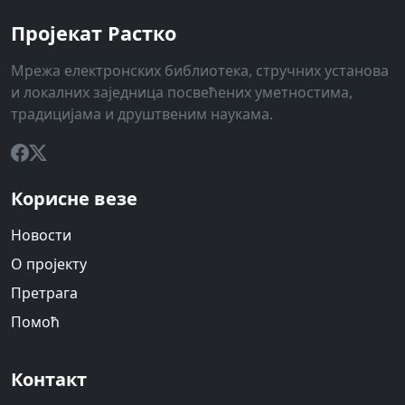
Пројекат Растко
Мрежа електронских библиотека, стручних установа
и локалних заједница посвећених уметностима,
традицијама и друштвеним наукама.
Корисне везе
Новости
О пројекту
Претрага
Помоћ
Контакт