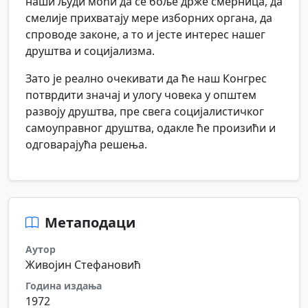
наши људи моћи да се боље држе смерница, да
смелије прихватају мере изборних органа, да
спроводе законе, а то и јесте интерес нашег
друштва и социјализма.
Зато је реално очекивати да ће наш Конгрес
потврдити значај и улогу човека у општем
развоју друштва, пре свега социјалистичког
самоуправног друштва, одакле ће произићи и
одговарајућа решења.
Метаподаци
Аутор
Живојин Стефановић
Година издања
1972