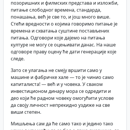
позоришних и филмских представа и изложби,
питање слободног времена, стандарда,
понашања, већ је све то, и још много више.
Стећи вредности о којима говоримо питање је
времена и схватања суштине постављених
питања. Одговори које дајемо на питања
културе не могу се оцењивати данас. На наше
одговоре праву оцену ће дати генерације које
следе.
Зато се улагања не смеју вршити само у
машине и фабричке хале — то је чинио само
капиталиста! — већ и у човека. У сваком
инвестиционом динару мора се одредити и
део који ће радном човеку омогућити услове
да своју личност непрекидно уздиже на све
виши степен.
Мишљења сам да ће само тако и једино тако