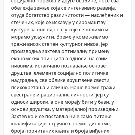
социјално порекло и друге особине, носе сва
обележја земље која се интензивно развија,
отуда богатство различитости — наслеђених и
стечених, које се исказују у сиромаштву
културе за оне односе у које се желимо и
морамо укључити. Време у коме живимо
тражи висок степен културног нивоа, јер
производња захтева оптималну примену
економских принципа а односи, на свим
нивоима, истанчано познавање основе
друштва, елементе социјално политичке
надградње, све облике друштвене свести,
психокретања и слично. Наше време тражи
свестране и рационалне личности, јер су
односи широки, а оне морају бити у бази, у
основи друштва, у материјалној производњи.
Захтев који се поставља није само питање
квалификације, стручне спреме, дипломе,
броја прочитаних књига и броја виђених