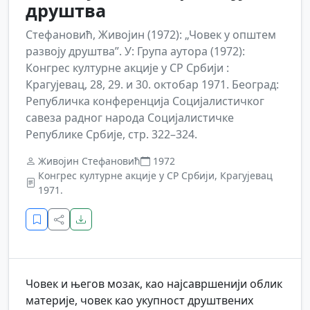
друштва
Стефановић, Живојин (1972): „Човек у општем
развоју друштва”. У: Група аутора (1972):
Конгрес културне акције у СР Србији :
Крагујевац, 28, 29. и 30. октобар 1971. Београд:
Републичка конференција Социјалистичког
савеза радног народа Социјалистичке
Републике Србије, стр. 322–324.
Живојин Стефановић
1972
Конгрес културне акције у СР Србији, Крагујевац
1971.
Човек и његов мозак, као најсавршенији облик
материје, човек као укупност друштвених