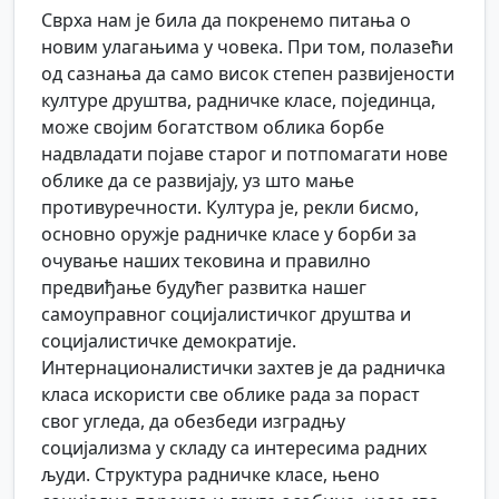
Сврха нам је била да покренемо питања о
новим улагањима у човека. При том, полазећи
од сазнања да само висок степен развијености
културе друштва, радничке класе, појединца,
може својим богатством облика борбе
надвладати појаве старог и потпомагати нове
облике да се развијају, уз што мање
противуречности. Култура је, рекли бисмо,
основно оружје радничке класе у борби за
очување наших тековина и правилно
предвиђање будућег развитка нашег
самоуправног социјалистичког друштва и
социјалистичке демократије.
Интернационалистички захтев је да радничка
класа искористи све облике рада за пораст
свог угледа, да обезбеди изградњу
социјализма у складу са интересима радних
људи. Структура радничке класе, њено