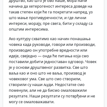
друштво, као што је ово наше, мора наћи
начина да хетерогеност интереса доведе на
такав степен који ће га покретати напред, уз
што мање противуречности, и где лични
интереси, морају, пре свега, бити у складу са
општим интересима.
Ако културу схватимо као начин понашања
човека када руководи, говори или производи,
производио он употребне вредности или
идеје, свеједно — онда ће питања која смо
поставили добити једноставан одговор. Човек
је у основи друштвеног развитка. Све што
ваља као и оно што не ваља, производ је
човековог ума. Све што смо створили,
створили су наши људи. Недостатке смо
поменули, али не да бисмо омаловажили
резултате. Наши резултати су потврђени и не
могу се омаловажавати.