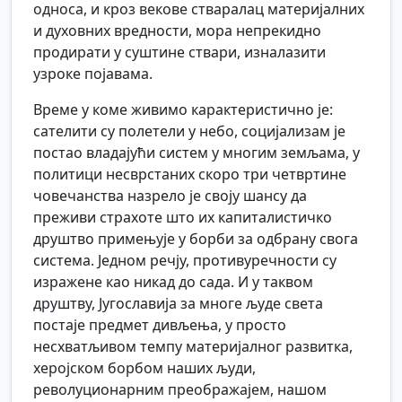
односа, и кроз векове стваралац материјалних
и духовних вредности, мора непрекидно
продирати у суштине ствари, изналазити
узроке појавама.
Време у коме живимо карактеристично је:
сателити су полетели у небо, социјализам је
постао владајући систем у многим земљама, у
политици несврстаних скоро три четвртине
човечанства назрело је своју шансу да
преживи страхоте што их капиталистичко
друштво примењује у борби за одбрану свога
система. Једном речју, противуречности су
изражене као никад до сада. И у таквом
друштву, Југославија за многе људе света
постаје предмет дивљења, у просто
несхватљивом темпу материјалног развитка,
херојском борбом наших људи,
револуционарним преображајем, нашом