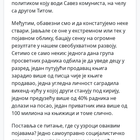
политиком коју води Савез комуниста, на челу
са другом Титом.
Међутим, обавезни смо и да констатујемо неке
ствари. Јављале се оне у екстремном или тек у
појавном облику, бацају сенку на огромне
резултате у нашем свеобухватном развоју.
Сетимо се само неких: једнога дана група
просветних радника одбила је да уведе децу у
разред, један путујући продавац књига
зарадио више од писца чије је књиге
продавао, једна угледна личност саградила
викенд–кућу у којој други станују под кирију,
једном предузећу више од 40% радника не
долази на посао, један приватник има више од
100 милиона на књижици и томе слично.
Поставља се питање, где су узроци оваквим
појавама? Једно самоуправно социјалистичко