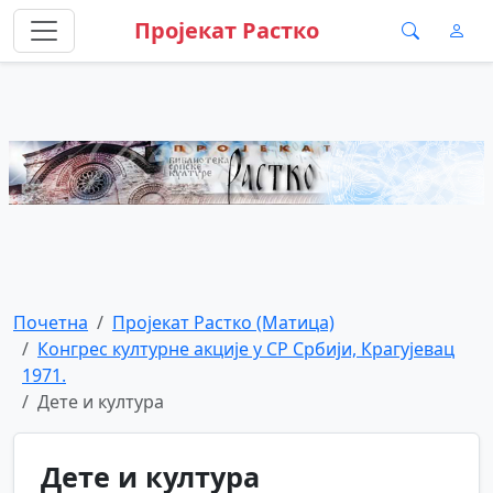
Пројекат Растко
Почетна
Пројекат Растко (Матица)
Конгрес културне акције у СР Србији, Крагујевац
1971.
Дете и култура
Дете и култура