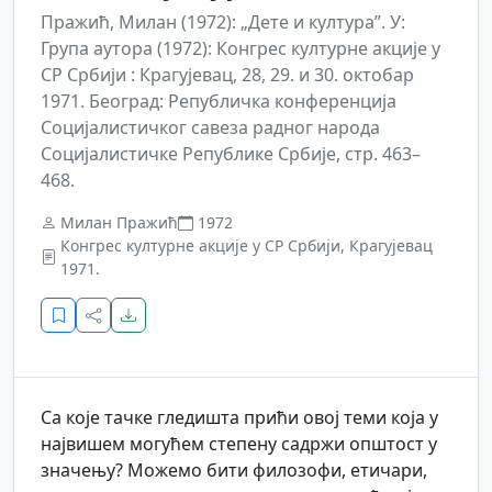
Пражић, Милан (1972): „Дете и култура”. У:
Група аутора (1972): Конгрес културне акције у
СР Србији : Крагујевац, 28, 29. и 30. октобар
1971. Београд: Републичка конференција
Социјалистичког савеза радног народа
Социјалистичке Републике Србије, стр. 463–
468.
Милан Пражић
1972
Конгрес културне акције у СР Србији, Крагујевац
1971.
Са које тачке гледишта прићи овој теми која у
највишем могућем степену садржи општост у
значењу? Можемо бити филозофи, етичари,