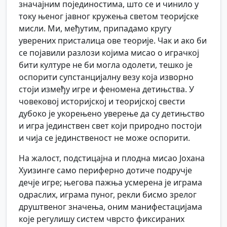
значајним појединостима, што се и чинило у
току њеног јавног кружења светом теоријске
мисли. Ми, међутим, припадамо кругу
уверених присталица ове теорије. Чак и ако би
се појавили разлози којима мисао о играчкој
бити културе не би могла одолети, тешко је
оспорити супстанцијалну везу која изворно
стоји између игре и феномена детињства. У
човековој историјској и теоријској свести
дубоко је укорењено уверење да су детињство
и игра јединствен свет који природно постоји
и чија се јединственост не може оспорити.
На жалост, подстицајна и плодна мисао Јохана
Хуизинге само периферно дотиче подручје
дечје игре; његова пажња усмерена је играма
одраслих, играма пуног, рекли бисмо зрелог
друштвеног значења, оним манифестацијама
које регулишу систем чврсто фиксираних