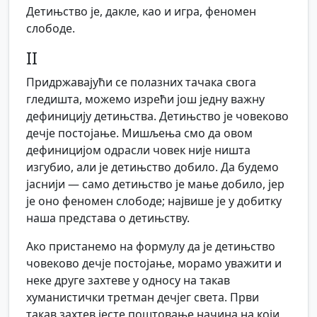
Детињство је, дакле, као и игра, феномен
слободе.
II
Придржавајући се полазних тачака свога
гледишта, можемо изрећи још једну важну
дефиницију детињства. Детињство је човеково
дечје постојање. Мишљења смо да овом
дефиницијом одрасли човек није ништа
изгубио, али је детињство добило. Да будемо
јаснији — само детињство је мање добило, јер
је оно феномен слободе; највише је у добитку
наша представа о детињству.
Ако пристанемо на формулу да је детињство
човеково дечје постојање, морамо уважити и
неке друге захтеве у односу на такав
хуманистички третман дечјег света. Први
такав захтев јесте поштовање начина на који