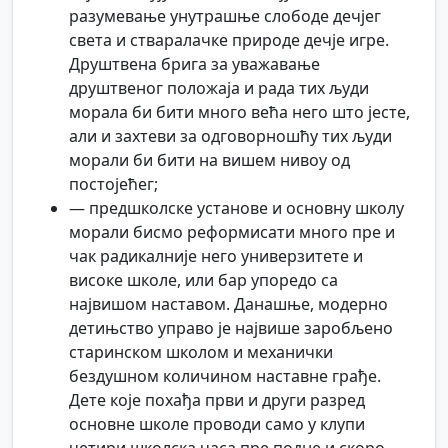
разумевање унутрашње слободе дечјег
света и стваралачке природе дечје игре.
Друштвена брига за уважавање
друштвеног положаја и рада тих људи
морала би бити много већа него што јесте,
али и захтеви за одговорношћу тих људи
морали би бити на вишем нивоу од
постојећег;
— предшколске установе и основну школу
морали бисмо реформисати много пре и
чак радикалније него универзитете и
високе школе, или бар упоредо са
највишом наставом. Данашње, модерно
детињство управо је највише заробљено
старинском школом и механички
бездушном количином наставне грађе.
Дете које похађа први и други разред
основне школе проводи само у клупи