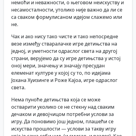
немоћи и неважности, о његовом неискуству и
несамосталности, утолико није важно да ли се
са сваком формулисаном идејом слажемо или
не.
Чак и ако нису тако чисте и тако непосредне
везе између стваралачке игре детињства на
једној, и уметности одраслог света на другој
страни, верујемо да су игре детињства у истој
оној мери, значењу и значају пресудан
елеменат културе у којој су то, по идејама
Јохана Хуизинге и Роже Кајоа, игре одраслог
света.
Нема пуноће детињства која се може
остварити уколико се не стекну над сваким
дечаком и девојчицом потребни услови за
игру. Да поновимо још једном, плашећи се
искуства прошлости — услови за такву игру