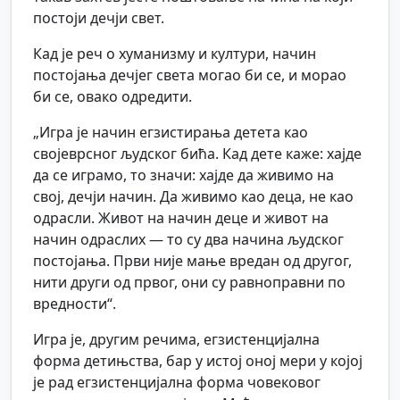
постоји дечји свет.
Кад је реч о хуманизму и култури, начин
постојања дечјег света могао би се, и морао
би се, овако одредити.
„Игра је начин егзистирања детета као
својеврсног људског бића. Кад дете каже: хајде
да се играмо, то значи: хајде да живимо на
свој, дечји начин. Да живимо као деца, не као
одрасли. Живот на начин деце и живот на
начин одраслих — то су два начина људског
постојања. Први није мање вредан од другог,
нити други од првог, они су равноправни по
вредности“.
Игра је, другим речима, егзистенцијална
форма детињства, бар у истој оној мери у којој
је рад егзистенцијална форма човековог