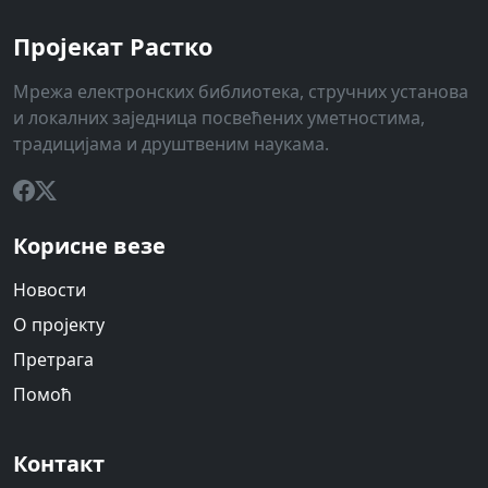
Пројекат Растко
Мрежа електронских библиотека, стручних установа
и локалних заједница посвећених уметностима,
традицијама и друштвеним наукама.
Корисне везе
Новости
О пројекту
Претрага
Помоћ
Контакт