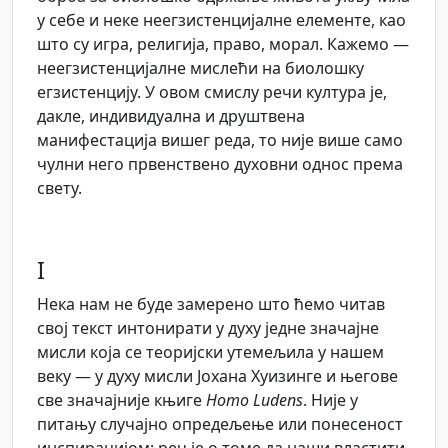
у себе и неке неегзистенцијалне елементе, као
што су игра, религија, право, морал. Кажемо —
неегзистенцијалне мислећи на биолошку
егзистенцију. У овом смислу речи култура је,
дакле, индивидуална и друштвена
манифестација вишег реда, то није више само
чулни него првенствено духовни однос према
свету.
I
Нека нам не буде замерено што ћемо читав
свој текст интонирати у духу једне значајне
мисли која се теоријски утемељила у нашем
веку — у духу мисли Јохана Хуизинге и његове
све значајније књиге
Homo Ludens
. Није у
питању случајно опредељење или понесеност