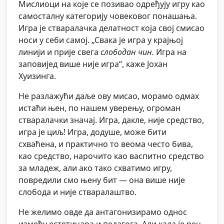
Мислиоци на које се позивао одређују игру као
самосталну категорију човековог понашања.
Игра је стваралачка делатност која свој смисао
носи у себи самој. „Свака је игра у крајњој
линији и прије свега
слободан чин.
Игра на
заповијед више није игра“, каже Јохан
Хуизинга.
Не разлажући даље ову мисао, морамо одмах
истаћи њен, по нашем уверењу, огроман
стваралачки значај. Игра, дакле, није средство,
игра је циљ! Игра, додуше, може бити
схваћена, и практично то веома често бива,
као средство, нарочито као васпитно средство
за младеж, али ако тако схватимо игру,
повредили смо њену бит — она више није
слобода и није стваралаштво.
Не желимо овде да антагонизирамо однос