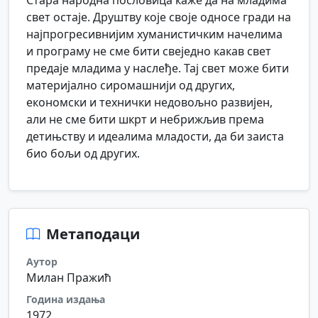
Стара народна пословица каже да на младима
свет остаје. Друштву које своје односе гради на
најпрогресивнијим хуманистичким начелима
и програму не сме бити свеједно какав свет
предаје младима у наслеђе. Тај свет може бити
материјално сиромашнији од других,
економски и технички недовољно развијен,
али не сме бити шкрт и небрижљив према
детињству и идеалима младости, да би заиста
био бољи од других.
Метаподаци
Аутор
Милан Пражић
Година издања
1972