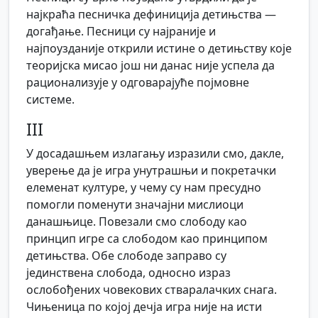
најкраћа песничка дефиниција детињства —
догађање. Песници су најраније и
најпоузданије открили истине о детињству које
теоријска мисао још ни данас није успела да
рационализује у одговарајуће појмовне
системе.
III
У досадашњем излагању изразили смо, дакле,
уверење да је игра унутрашњи и покретачки
елеменат културе, у чему су нам пресудно
помогли поменути значајни мислиоци
данашњице. Повезали смо слободу као
принцип игре са слободом као принципом
детињства. Обе слободе заправо су
јединствена слобода, односно израз
ослобођених човекових стваралачких снага.
Чињеница по којој дечја игра није на исти