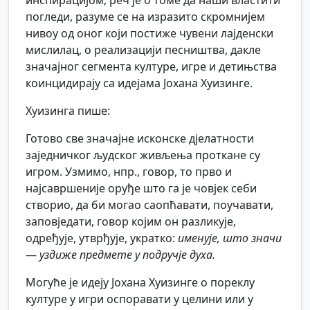
инспирацијом; реч је о томе да наши властити
погледи, разуме се на изразито скромнијем
нивоу од оног који постиже чувени лајденски
мислилац, о реализацији песништва, дакле
значајног сегмента културе, игре и детињства
коинцидирају са идејама Јохана Хуизинге.
Хуизинга пише:
Готово све значајне исконске дјелатности
заједничког људског живљења проткане су
игром. Узмимо, нпр., говор, то прво и
најсавршеније оруђе што га је човјек себи
створио, да би могао саопћавати, поучавати,
заповједати, говор којим он разликује,
одређује, утврђује, укратко:
именује, што значи
—
уздиже предмете у подручје духа.
Могуће је идеју Јохана Хуизинге о пореклу
културе у игри оспоравати у целини или у