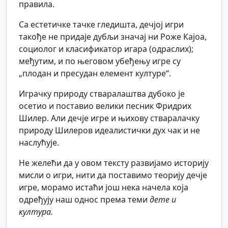
правила.
Са естетичке тачке гледишта, дечјој игри
такође не придаје дубљи значај ни Роже Кајоа,
социолог и класификатор игара (одраслих);
међутим, и по његовом убеђењу игре су
„плодан и пресудан елемент културе“.
Играчку природу стваралаштва дубоко је
осетио и поставио велики песник Фридрих
Шилер. Али дечје игре и њихову стваралачку
природу Шилеров идеалистички дух чак и не
наслућује.
Не желећи да у овом тексту развијамо историју
мисли о игри, нити да поставимо теорију дечје
игре, морамо истаћи још нека начела која
одређују наш однос према теми
дете и
култура.