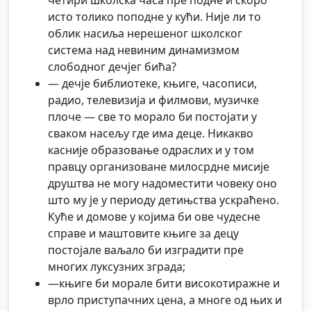
четири школска часа пре подне и скоро
исто толико поподне у кући. Није ли то
облик насиља нерешеног школског
система над невиним динамизмом
слободног дечјег бића?
— дечје библиотеке, књиге, часописи,
радио, телевизија и филмови, музичке
плоче — све то морало би постојати у
сваком насељу где има деце. Никакво
касније образовање одраслих и у том
правцу организоване милосрдне мисије
друштва не могу надоместити човеку оно
што му је у периоду детињства ускраћено.
Куће и домове у којима би ове чудесне
справе и маштовите књиге за децу
постојале ваљало би изградити пре
многих луксузних зграда;
—књиге би морале бити високотиражне и
врло приступачних цена, а многе од њих и