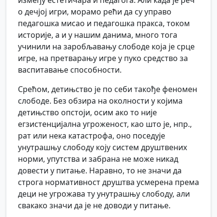
између естетичара и педагога. Али када је реч
о дечјој игри, морамо рећи да су управо
педагошка мисао и педагошка пракса, током
историје, а и у нашим данима, много тога
учинили на заробљавању слободе која је срце
игре, на претварању игре у пуко средство за
васпитавање способности.
Срећом, детињство је по себи такође феномен
слободе. Без обзира на околности у којима
детињство опстоји, осим ако то није
егзистенцијална угроженост, као што је, нпр.,
рат или нека катастрофа, оно поседује
унутрашњу слободу коју систем друштвених
норми, упутства и забрана не може никад
довести у питање. Наравно, то не значи да
строга нормативност друштва усмерена према
деци не угрожава ту унутрашњу слободу, али
свакако значи да је не доводи у питање.