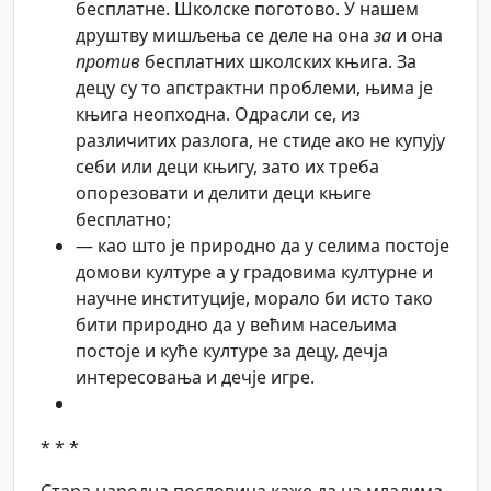
бесплатне. Школске поготово. У нашем
друштву мишљења се деле на она
за
и она
против
бесплатних школских књига. За
децу су то апстрактни проблеми, њима је
књига неопходна. Одрасли се, из
различитих разлога, не стиде ако не купују
себи или деци књигу, зато их треба
опорезовати и делити деци књиге
бесплатно;
— као што је природно да у селима постоје
домови културе а у градовима културне и
научне институције, морало би исто тако
бити природно да у већим насељима
постоје и куће културе за децу, дечја
интересовања и дечје игре.
* * *