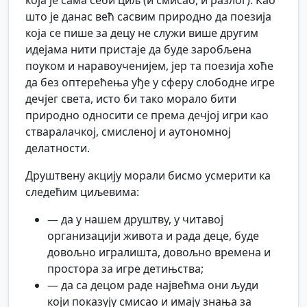
која је сама себи циљ (и смисао, и разлог). Као
што је данас већ сасвим природно да поезија
која се пише за децу не служи више другим
идејама нити пристаје да буде заробљена
поуком и наравоученијем, јер та поезија хоће
да без оптерећења уђе у сферу слободне игре
дечјег света, исто би тако морало бити
природно односити се према дечјој игри као
стваралачкој, смисленој и аутономној
делатности.
Друштвену акцију морали бисмо усмерити ка
следећим циљевима:
— да у нашем друштву, у читавој
организацији живота и рада деце, буде
довољно игралишта, довољно времена и
простора за игре детињства;
— да са децом раде највећма они људи
који показују смисао и имају знања за