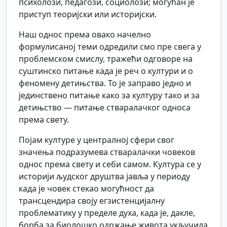
психолози, педагози, социолози; могућан је
приступ теоријски или историјски.
Наш однос према овако начелно
формулисаној теми одредили смо пре свега у
проблемском смислу, тражећи одговоре на
суштинско питање када је реч о култури и о
феномену детињства. То је заправо једно и
јединствено питање како за културу тако и за
детињство — питање стваралачког односа
према свету.
Појам културе у централној сфери свог
значења подразумева стваралачки човеков
однос према свету и себи самом. Култура се у
историји људског друштва јавља у периоду
када је човек стекао могућност да
трансцендира своју егзистенцијалну
проблематику у пределе духа, када је, дакле,
борба за биолошко одржање живота укључила