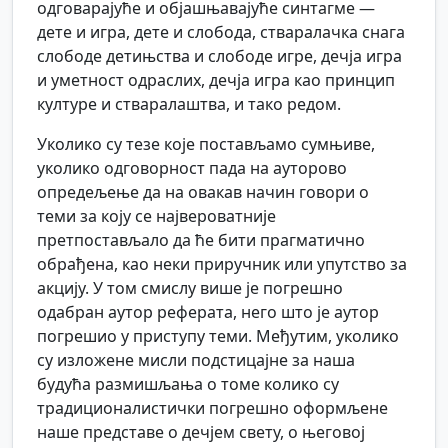
одговарајуће и објашњавајуће синтагме —
дете и игра, дете и слобода, стваралачка снага
слободе детињства и слободе игре, дечја игра
и уметност одраслих, дечја игра као принцип
културе и стваралаштва, и тако редом.
Уколико су тезе које постављамо сумњиве,
уколико одговорност пада на ауторово
опредељење да на овакав начин говори о
теми за коју се највероватније
претпостављало да ће бити прагматично
обрађена, као неки приручник или упутство за
акцију. У том смислу више је погрешно
одабран аутор реферата, него што је аутор
погрешио у приступу теми. Међутим, уколико
су изложене мисли подстицајне за наша
будућа размишљања о томе колико су
традиционалистички погрешно оформљене
наше представе о дечјем свету, о његовој