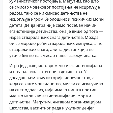
хуманистичког постојања. Међутим, као што
се смисао човековог постојања не исцрпљује
радом, тако се ни смисао детињства не
исцрпљује игром биолошких и психичких моћи
детета. Дечја игра није само посебан начин
егзистенције детињства, она је више од тога —
израз стваралачких снага детињства. Можда
би се морало рећи стваралачких импулса, а не
стваралачких снага, али та дистинкција не
утиче битно на смисао нашег закључивања.
Игра је, дакле, истовремено и егзистенцијална
и стваралачка категорија детињства. У
досадашњем ходу историје човечанство, а
када се каже човечанство, мисли се искључиво
на свет одраслих, није имало ништа против
идеја о игри као егзистенцијалној форми
детињства. Међутим, читавом организацијом
школства, васпитног рада и укупног дечјег