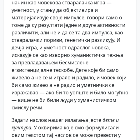
начин као човекова стваралачка игра —
уметност, у стању да објективира и
материјализује своје импулсе, говори само о
томе да су резултати једне и друге активности
различити, али не и да се та два импулса, као
стваралачки пориви, генетички разликују. И
дечја игра, и уметност одраслог човека,
исказује се као изворно хуманистичка тежња
за превладавањем бесмислене
егзистенцијалне тескобе. Дете које би само
живело а не се и играло и радило, и човек који
би само живео а не радио и уметнички се
изражавао — ако би то уопште и било могућно
— више не би били људи у хуманистичком
смислу речи.
Задати наслов нашег излагања јесте
дете и
култура.
У оквирима које смо формулисали
овим текстом тај наслов се може превести у