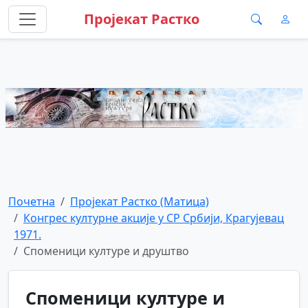
Пројекат Растко
Почетна
Пројекат Растко (Матица)
Конгрес културне акције у СР Србији, Крагујевац
1971.
Споменици културе и друштво
Споменици културе и