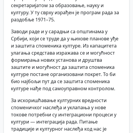
секретаријатом за образовање, науку и
културу. У ту сврху израђен је програм рада за
раздобље 1971–75.
Заводи раде и у сарадњи са општинама у
Србији, који се труде да у њихове планове уђе
и заштита споменика културе. Из капацитета
улагања средстава изражава се и могућност
формирања нових установа и друштва
заштите и могућност да заштита споменика
културе постане организовани покрет. То би
био најбољи пут да се заштита споменика
културе нађе под самоуправном контролом.
За искоришћавање културних вредности
споменичког наслеђа и уклапања у нове
токове потребни су интеграциони процеси у
култури — интеграција рада. Питање
традиције и културног наслеђа код нас је