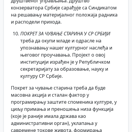
друштвеног управљања. Друштво
конзерватора Србије сарађује са Синдикатом
на решавању материјалног положаја радника
и расподели прихода.
ПОКРЕТ ЗА ЧУВАЊЕ СТАРИНА
У
СР СРБИЈИ
треба да окупи младе и одрасле на
упознавању нашег културног наслеђа и
његовог проучавања. Пројект о овој
институцији израђен је у Републичком
секретаријату за образовање, науку и
културу СР Србије.
Покрет за чување старина треба да буде
масовна акција и сталан фактор у
програмирању заштите споменика културе, у
циљу примања и преношења низа функција
(које је раније имала држава као
административни орган), уклапања у
савремене токове живота, формирања