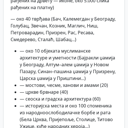
рађених на дрвету — иконе, око 5.000 слика
рађених на платну)
— око 40 тврђава (Бач, Калемегдан у Београду,
Голубац, Звечан, Козник, Маглич, Ниш,
Петроварадин, Призрен, Рас, Ресава,
Смедерево, Сталаћ, Шабац...)
— око 10 објеката муслиманске
архитектуре и уметности (Бајракли џамија
у Београду, Алтум–алем џамија у Новом
Пазару, Синан–пашина џамија у Призрену,
Царска џамија у Приштини...)
— мостови, чесме, ханови и амами (20)
— цркве брвнаре (40)
— сеоска и градска архитектура (60)
— историјска места и око 100 споменика
из народноослободилачке борбе и рата
(Бела Црква, Пријепоље, Столице, Титово
Ужице, куће народних хероја...)