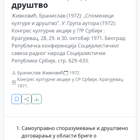
друштво
Живковић, Бранислав (1972): „Споменици
културе и друштво”. У: Група аутора (1972):
Конгрес културне акције у ??Р Србији :
Крагујевац, 28, 29. и 30. октобар 1971. Београд:
Републичка конференција Социјалистичког
савеза радног народа Социјалистичке
Републике Србије, стр. 629–633.
Бранислав Живковић
1972
Конгрес културне акције у СР Србији, Крагујевац
1971.
Самоуправно споразумевање и друштвено
договарање у области бриге о