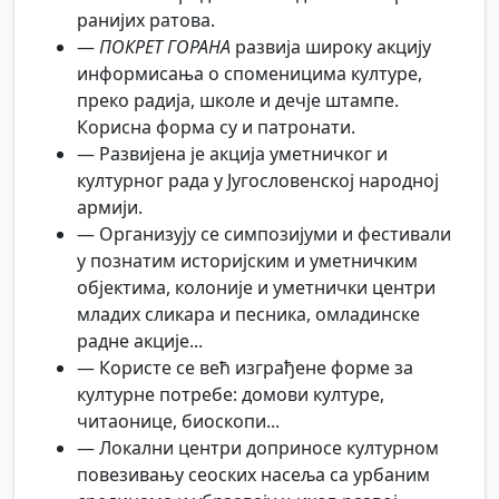
ранијих ратова.
—
ПОКРЕТ ГОРАНА
развија широку акцију
информисања о споменицима културе,
преко радија, школе и дечје штампе.
Корисна форма су и патронати.
— Развијена је акција уметничког и
културног рада у Југословенској народној
армији.
— Организују се симпозијуми и фестивали
у познатим историјским и уметничким
објектима, колоније и уметнички центри
младих сликара и песника, омладинске
радне акције...
— Користе се већ изграђене форме за
културне потребе: домови културе,
читаонице, биоскопи...
— Локални центри доприносе културном
повезивању сеоских насеља са урбаним