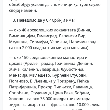
обезбеђују услове да споменици културе служе
својој намени.
Наведимо да у СР Србији има;
— око 40 археолошких локалитета (Винча,
Виминацијум, Гамзиград, Лепенски Вир,
Медијана, Сирмијум, Улпијана, Царичин град...
са око 2.000 квадратних метара мозаика)
— око 150 средњовековних манастира и
цркава (Ариље, Градац, Грачаница, Дечани,
Жича, Каленић, Лазарица, Љубостиња,
Манасија, Милешево, Ђурђеви Стубови,
Поганово, Б. Љевишка у Призрену, Пећка
Патријаршија, Прохор Пчињски, Раваница,
Сопоћани, Студеница, Црна Река, Бођани,
Хопово... са око 35.000 квадратних метара
зидног сликарства — фресака, око 10.000 слика