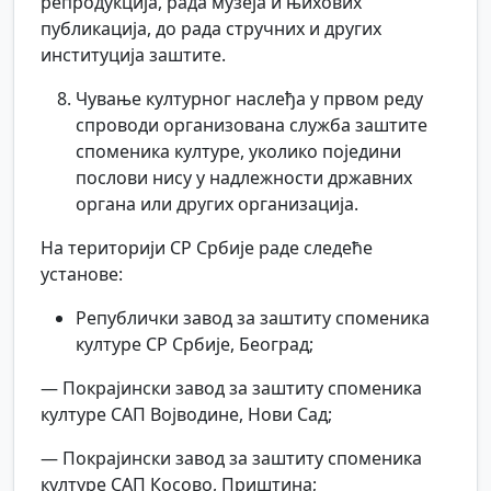
репродукција, рада музеја и њихових
публикација, до рада стручних и других
институција заштите.
Чување културног наслеђа у првом реду
спроводи организована служба заштите
споменика културе, уколико поједини
послови нису у надлежности државних
органа или других организација.
На територији СР Србије раде следеће
установе:
Републички завод за заштиту споменика
културе СР Србије, Београд;
— Покрајински завод за заштиту споменика
културе САП Војводине, Нови Сад;
— Покрајински завод за заштиту споменика
културе САП Косово, Приштина;