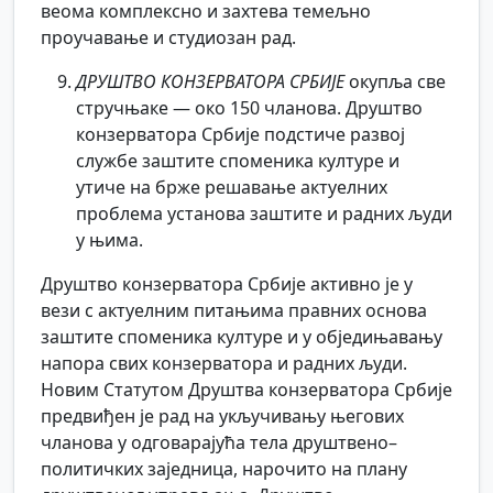
веома комплексно и захтева темељно
проучавање и студиозан рад.
ДРУШТВО КОНЗЕРВАТОРА СРБИЈЕ
окупља све
стручњаке — око 150 чланова. Друштво
конзерватора Србије подстиче развој
службе заштите споменика културе и
утиче на брже решавање актуелних
проблема установа заштите и радних људи
у њима.
Друштво конзерватора Србије активно је у
вези с актуелним питањима правних основа
заштите споменика културе и у обједињавању
напора свих конзерватора и радних људи.
Новим Статутом Друштва конзерватора Србије
предвиђен је рад на укључивању његових
чланова у одговарајућа тела друштвено–
политичких заједница, нарочито на плану