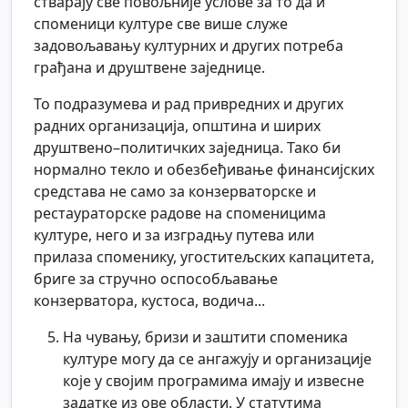
стварају све повољније услове за то да и
споменици културе све више служе
задовољавању културних и других потреба
грађана и друштвене заједнице.
То подразумева и рад привредних и других
радних организација, општина и ширих
друштвено–политичких заједница. Тако би
нормално текло и обезбеђивање финансијских
средстава не само за конзерваторске и
рестаураторске радове на споменицима
културе, него и за изградњу путева или
прилаза споменику, угоститељских капацитета,
бриге за стручно оспособљавање
конзерватора, кустоса, водича...
На чувању, бризи и заштити споменика
културе могу да се ангажују и организације
које у својим програмима имају и извесне
задатке из ове области. У статутима