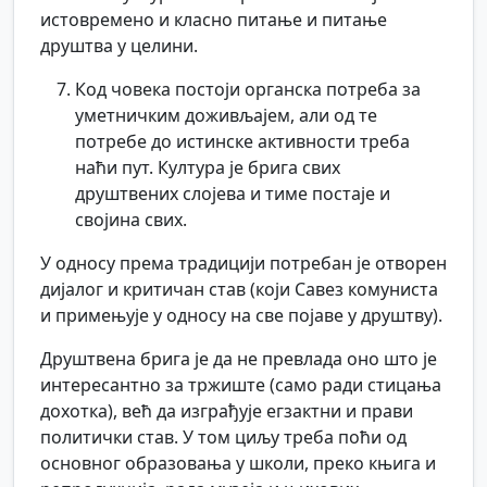
истовремено и класно питање и питање
друштва у целини.
Код човека постоји органска потреба за
уметничким доживљајем, али од те
потребе до истинске активности треба
наћи пут. Култура је брига свих
друштвених слојева и тиме постаје и
својина свих.
У односу према традицији потребан је отворен
дијалог и критичан став (који Савез комуниста
и примењује у односу на све појаве у друштву).
Друштвена брига је да не превлада оно што је
интересантно за тржиште (само ради стицања
дохотка), већ да изграђује егзактни и прави
политички став. У том циљу треба поћи од
основног образовања у школи, преко књига и