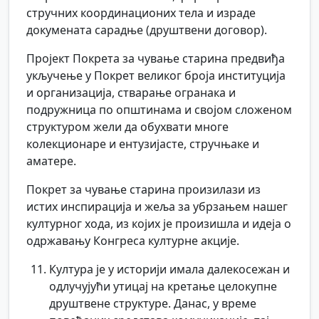
стручних координационих тела и израде
докумената сарадње (друштвени договор).
Пројект Покрета за чување старина предвиђа
укључење у Покрет великог броја институција
и организација, стварање огранака и
подружница по општинама и својом сложеном
структуром жели да обухвати многе
колекционаре и ентузијасте, стручњаке и
аматере.
Покрет за чување старина произилази из
истих инспирација и жеља за убрзањем нашег
културног хода, из којих је произишла и идеја о
одржавању Конгреса културне акције.
Култура је у историји имала далекосежан и
одлучујући утицај на кретање целокупне
друштвене структуре. Данас, у време