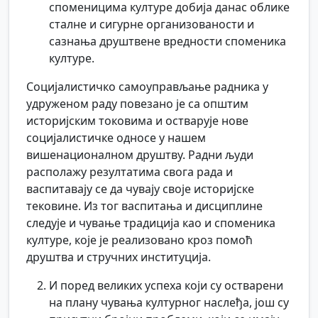
споменицима културе добија данас облике
сталне и сигурне организованости и
сазнања друштвене вредности споменика
културе.
Социјалистичко самоуправљање радника у
удруженом раду повезано је са општим
историјским токовима и остварује нове
социјалистичке односе у нашем
вишенационалном друштву. Радни људи
располажу резултатима свога рада и
васпитавају се да чувају своје историјске
тековине. Из тог васпитања и дисциплине
следује и чување традиција као и споменика
културе, које је реализовано кроз помоћ
друштва и стручних институција.
И поред великих успеха који су остварени
на плану чувања културног наслеђа, још су