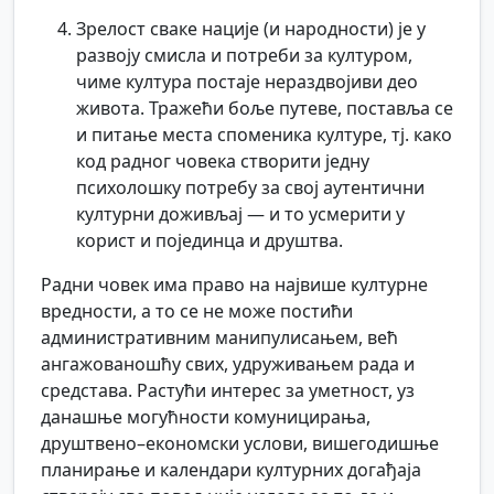
Зрелост сваке нације (и народности) је у
развоју смисла и потреби за културом,
чиме култура постаје нераздвојиви део
живота. Тражећи боље путеве, поставља се
и питање места споменика културе, тј. како
код радног човека створити једну
психолошку потребу за свој аутентични
културни доживљај — и то усмерити у
корист и појединца и друштва.
Радни човек има право на највише културне
вредности, а то се не може постићи
административним манипулисањем, већ
ангажованошћу свих, удруживањем рада и
средстава. Растући интерес за уметност, уз
данашње могућности комуницирања,
друштвено–економски услови, вишегодишње
планирање и календари културних догађаја