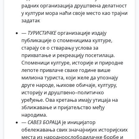
радних организација друштвена делатност
у култури мора наћи своје место као трајни
задатак
—
ТУРИСТИЧКЕ
организације издају
публикације о споменицима културе,
старају се о стварању услова за
прихватање и рекреацију посетилаца.
Споменици културе, историје и природне
лепоте привлаче сваке године више
милиона туриста, који желе да упознају
друге народе, њихове обичаје, културу,
историју и друштвено–политичко
уређење. Ова кретања имају утицаја на
зближавање и пријатељство међу
народима.
—
САВЕЗ БОРАЦА
је иницијатор
обележавања свих значајнијих историјских
места из народноослободилачке борбе и