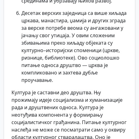
срединама и убрзавају њихов развој.
Десетак верских заједница са више хиљада
цркава, манастира, џамија и других зграда
за верске потребе веома су ангажовани у
јачању свог утицаја. У овим сложеним
збивањима преко хиљаду објеката су
културно–историјски споменици (цркве,
ризнице, библиотеке). Ово социолошко
питање односа друштво — црква је
компликовано и захтева дубље
проучавање.
Култура је саставни део друштва. Њу
прожимају идеје социјализма и хуманизације
рада и друштвених односа. Култура је
неотуђива компонента у формирању
социјалистичког грађанина. Питање културног
наслеђа не може се посматрати само у оквиру
области културног стваралаштва. Оно је