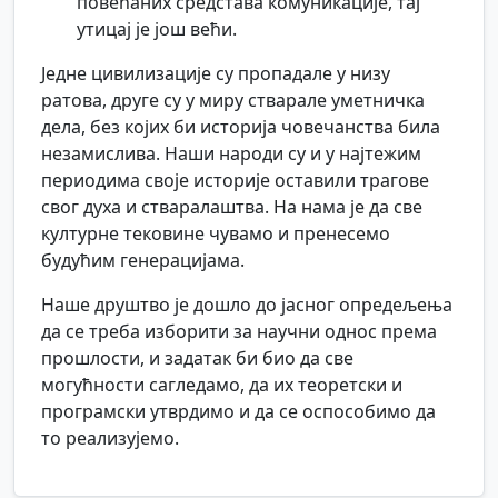
повећаних средстава комуникације, тај
утицај је још већи.
Једне цивилизације су пропадале у низу
ратова, друге су у миру стварале уметничка
дела, без којих би историја човечанства била
незамислива. Наши народи су и у најтежим
периодима своје историје оставили трагове
свог духа и стваралаштва. На нама је да све
културне тековине чувамо и пренесемо
будућим генерацијама.
Наше друштво је дошло до јасног опредељења
да се треба изборити за научни однос према
прошлости, и задатак би био да све
могућности сагледамо, да их теоретски и
програмски утврдимо и да се оспособимо да
то реализујемо.