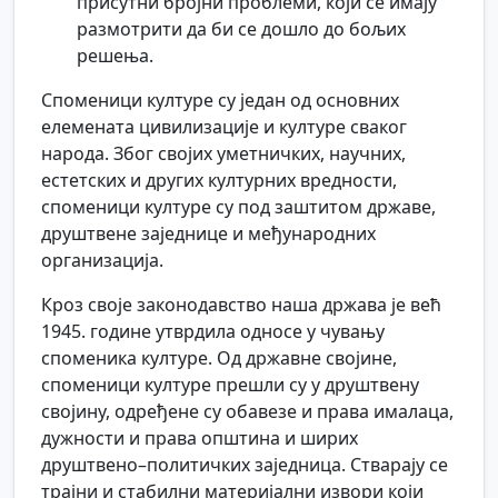
присутни бројни проблеми, који се имају
размотрити да би се дошло до бољих
решења.
Споменици културе су један од основних
елемената цивилизације и културе сваког
народа. Због својих уметничких, научних,
естетских и других културних вредности,
споменици културе су под заштитом државе,
друштвене заједнице и међународних
организација.
Кроз своје законодавство наша држава је већ
1945. године утврдила односе у чувању
споменика културе. Од државне својине,
споменици културе прешли су у друштвену
својину, одређене су обавезе и права ималаца,
дужности и права општина и ширих
друштвено–политичких заједница. Стварају се
трајни и стабилни материјални извори који