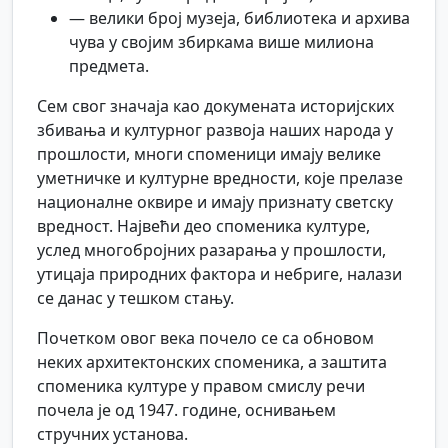
— велики број музеја, библиотека и архива
чува у својим збиркама више милиона
предмета.
Сем свог значаја као докумената историјских
збивања и културног развоја наших народа у
прошлости, многи споменици имају велике
уметничке и културне вредности, које прелазе
националне оквире и имају признату светску
вредност. Највећи део споменика културе,
услед многобројних разарања у прошлости,
утицаја природних фактора и небриге, налази
се данас у тешком стању.
Почетком овог века почело се са обновом
неких архитектонских споменика, а заштита
споменика културе у правом смислу речи
почела је од 1947. године, оснивањем
стручних установа.