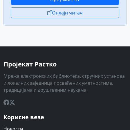
Онлајн читач
Пројекат Растко
Мрежа електронских библиотека, стручних установа
и локалних заједница посвећених уметностима,
традицијама и друштвеним наукама.
Корисне везе
Новости