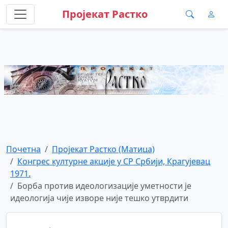
Пројекат Растко
Почетна
Пројекат Растко (Матица)
Конгрес културне акције у СР Србији, Крагујевац
1971.
Борба против идеологизације уметности је
идеологија чије изворе није тешко утврдити