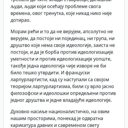
људи, људи који осећају проблеме свога
времена, овог тренутка, које никад нико није
дотирао.
Морам рећи и то да не верујем, апсолутно не
верујем, да постоји ни појединац, ни група, ни
друштво које нема своје идеологије, заиста не
постоји, и да је борба против идеологизације
уметности и против идеологизације уопште,
такође једна идеологија чије изворе не би
било тешко утврдити. И француски
ларпурлартисти, кад су наступали са својом
теоријом ларпурлартизма, били су врло јасно
филозофски и идеолошки опредељени против
једног друштва и једне владајуће идеологије.
Духовно насиље националистичко, на овим
нашим просторима, понекад је одвратна
карикатура давних и савременом свету