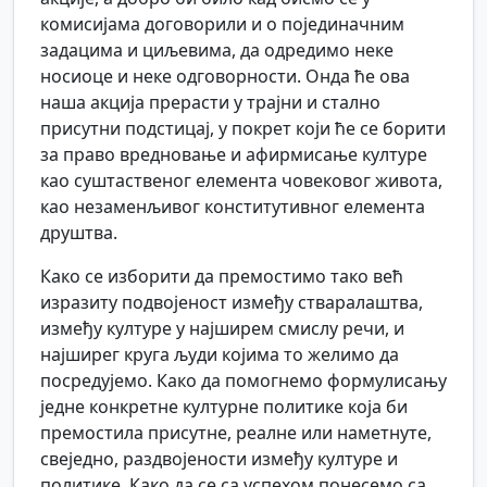
комисијама договорили и о појединачним
задацима и циљевима, да одредимо неке
носиоце и неке одговорности. Онда ће ова
наша акција прерасти у трајни и стално
присутни подстицај, у покрет који ће се борити
за право вредновање и афирмисање културе
као суштаственог елемента човековог живота,
као незаменљивог конститутивног елемента
друштва.
Како се изборити да премостимо тако већ
изразиту подвојеност између стваралаштва,
између културе у најширем смислу речи, и
најширег круга људи којима то желимо да
посредујемо. Како да помогнемо формулисању
једне конкретне културне политике која би
премостила присутне, реалне или наметнуте,
свеједно, раздвојености између културе и
политике. Како да се са успехом понесемо са