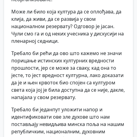
Може ли било која култура да се оплођава, да
клија, да живи, да се развија у свом
националном резервату? Одговор је јасан.
Чули смо га и од неких учесника у дискусији на
пленарној седници.
Требало би рећи да ово што кажемо не значи
порицање истинских културних вредности
прошлости, јер се може за сваку, кад она то
јесте, то јест вредност културна, лако доказати
да је и њен крвоток био спојен са културом
света која јој је била доступна да се није, дакле,
напајала у свом резервату.
Требало би једанпут уложити напор и
идентификовати ове зле духове што нам
постављају невидљива минска поља на нашим
републичким, националним, духовним