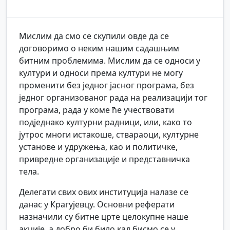
Мислим да смо се скупили овде да се
договоримо о неким нашим садашњим
битним проблемима. Мислим да се односи у
култури и односи према култури не могу
променити без једног јасног програма, без
једног организованог рада на реализацији тог
програма, рада у коме ће учествовати
подједнако културни радници, или, како то
јутрос многи истакоше, ствараоци, културне
установе и удружења, као и политичке,
привредне организације и представничка
тела.
Делегати свих ових институција налазе се
данас у Крагујевцу. Основни реферати
назначили су битне црте целокупне наше
акције, а добро би било кад бисмо се у