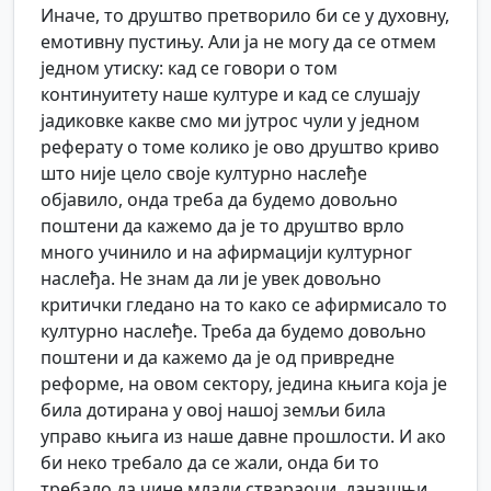
Иначе, то друштво претворило би се у духовну,
емотивну пустињу. Али ја не могу да се отмем
једном утиску: кад се говори о том
континуитету наше културе и кад се слушају
јадиковке какве смо ми јутрос чули у једном
реферату о томе колико је ово друштво криво
што није цело своје културно наслеђе
објавило, онда треба да будемо довољно
поштени да кажемо да је то друштво врло
много учинило и на афирмацији културног
наслеђа. Не знам да ли је увек довољно
критички гледано на то како се афирмисало то
културно наслеђе. Треба да будемо довољно
поштени и да кажемо да је од привредне
реформе, на овом сектору, једина књига која је
била дотирана у овој нашој земљи била
управо књига из наше давне прошлости. И ако
би неко требало да се жали, онда би то
требало да чине млади ствараоци, данашњи