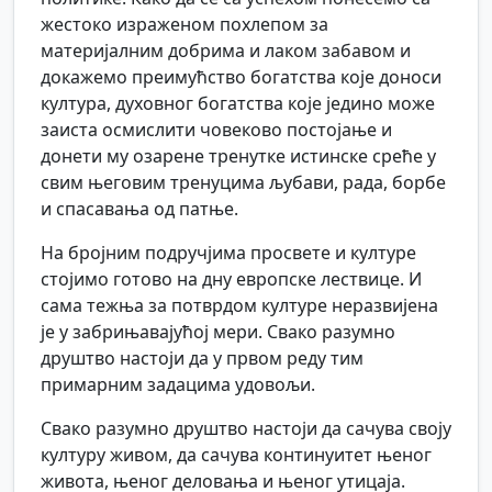
жестоко израженом похлепом за
материјалним добрима и лаком забавом и
докажемо преимућство богатства које доноси
култура, духовног богатства које једино може
заиста осмислити човеково постојање и
донети му озарене тренутке истинске среће у
свим његовим тренуцима љубави, рада, борбе
и спасавања од патње.
На бројним подручјима просвете и културе
стојимо готово на дну европске лествице. И
сама тежња за потврдом културе неразвијена
је у забрињавајућој мери. Свако разумно
друштво настоји да у првом реду тим
примарним задацима удовољи.
Свако разумно друштво настоји да сачува своју
културу живом, да сачува континуитет њеног
живота, њеног деловања и њеног утицаја.