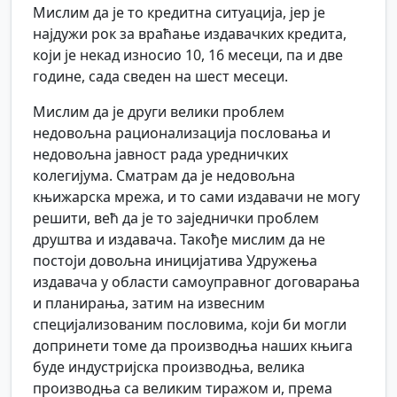
Мислим да је то кредитна ситуација, јер је
најдужи рок за враћање издавачких кредита,
који је некад износио 10, 16 месеци, па и две
године, сада сведен на шест месеци.
Мислим да је други велики проблем
недовољна рационализација пословања и
недовољна јавност рада уредничких
колегијума. Сматрам да је недовољна
књижарска мрежа, и то сами издавачи не могу
решити, већ да је то заједнички проблем
друштва и издавача. Такође мислим да не
постоји довољна иницијатива Удружења
издавача у области самоуправног договарања
и планирања, затим на извесним
специјализованим пословима, који би могли
допринети томе да производња наших књига
буде индустријска производња, велика
производња са великим тиражом и, према