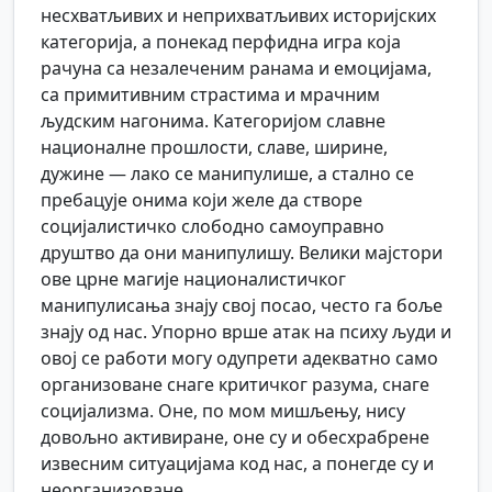
несхватљивих и неприхватљивих историјских
категорија, а понекад перфидна игра која
рачуна са незалеченим ранама и емоцијама,
са примитивним страстима и мрачним
људским нагонима. Категоријом славне
националне прошлости, славе, ширине,
дужине — лако се манипулише, а стално се
пребацује онима који желе да створе
социјалистичко слободно самоуправно
друштво да они манипулишу. Велики мајстори
ове црне магије националистичког
манипулисања знају свој посао, често га боље
знају од нас. Упорно врше атак на психу људи и
овој се работи могу одупрети адекватно само
организоване снаге критичког разума, снаге
социјализма. Оне, по мом мишљењу, нису
довољно активиране, оне су и обесхрабрене
извесним ситуацијама код нас, а понегде су и
неорганизоване.