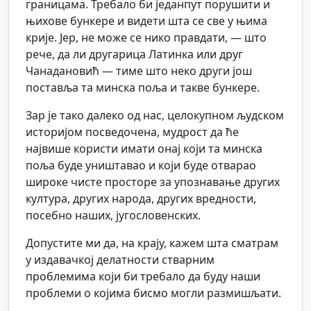
границама. Требало би једанпут порушити и
њихове бункере и видети шта се све у њима
крије. Јер, не може се нико правдати, — што
рече, да ли другарица Латинка или друг
Чанадановић — тиме што неко други још
поставља та минска поља и такве бункере.
Зар је тако далеко од нас, целокупном људском
историјом посведочена, мудрост да ће
највише користи имати онај који та минска
поља буде уништавао и који буде отварао
широке чисте просторе за упознавање других
култура, других народа, других вредности,
посебно наших, југословенских.
Допустите ми да, на крају, кажем шта сматрам
у издавачкој делатности стварним
проблемима који би требало да буду наши
проблеми о којима бисмо могли размишљати.