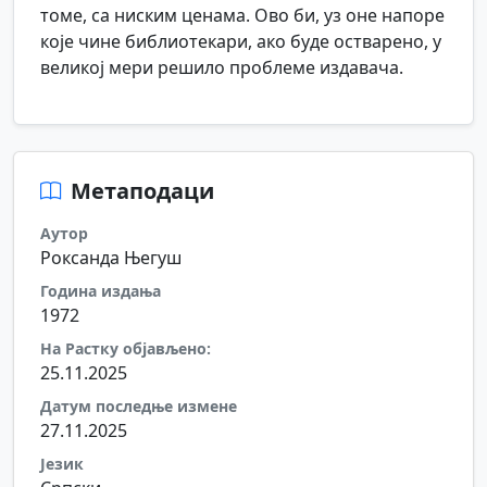
томе, са ниским ценама. Ово би, уз оне напоре
које чине библиотекари, ако буде остварено, у
великој мери решило проблеме издавача.
Метаподаци
Аутор
Роксанда Његуш
Година издања
1972
На Растку објављено:
25.11.2025
Датум последње измене
27.11.2025
Језик