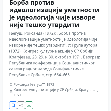
Борба против
идеологизације уметности
је идеологија чије изворе
није тешко утврдити
Његуш, Роксанда (1972): „Борба против
идеологизације уметности је идеологија чије
изворе није тешко утврдити”. У: Група аутора
(1972): Конгрес културне акције у СР Србији :
Крагујевац, 28, 29. и 30. октобар 1971. Београд:
Републичка конференција Социјалистичког
савеза радног народа Социјалистичке
Републике Србије, стр. 664–666.
Роксанда Његуш
1972
Конгрес културне акције у СР Србији, Крагујевац
1971.