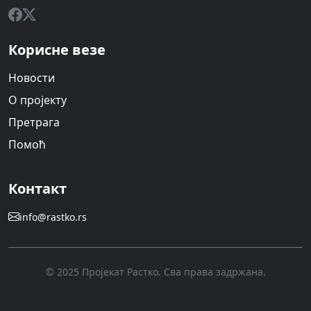
Корисне везе
Новости
О пројекту
Претрага
Помоћ
Контакт
info@rastko.rs
© 2025 Пројекат Растко. Сва права задржана.