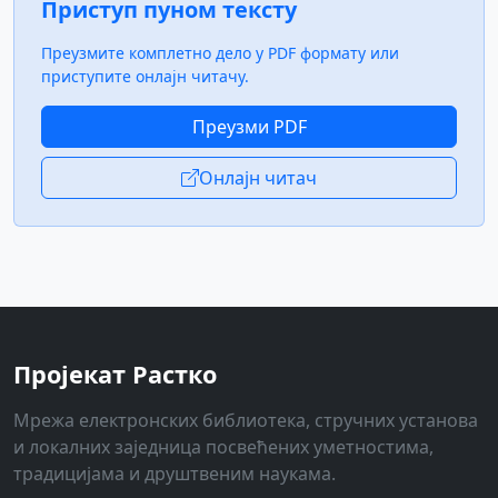
Приступ пуном тексту
Преузмите комплетно дело у PDF формату или
приступите онлајн читачу.
Преузми PDF
Онлајн читач
Пројекат Растко
Мрежа електронских библиотека, стручних установа
и локалних заједница посвећених уметностима,
традицијама и друштвеним наукама.