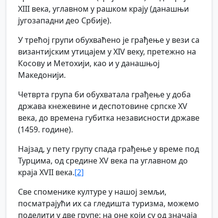
XIII века, углавном у рашком крају (данашњи
југозападни део Србије).
У трећој групи обухваћено је грађење у вези са
византијским утицајем у XIV веку, претежно на
Косову и Метохији, као и у данашњој
Македонији.
Четврта група би обухватала грађење у доба
држава кнежевине и деспотовине српске XV
века, до времена губитка независности државе
(1459. године).
Најзад, у пету групу спада грађење у време под
Турцима, од средине XV века па углавном до
краја XVII века.
[2]
Све споменике културе у нашој земљи,
посматрајући их са гледишта туризма, можемо
поделити у две групе: на оне који су од значаја