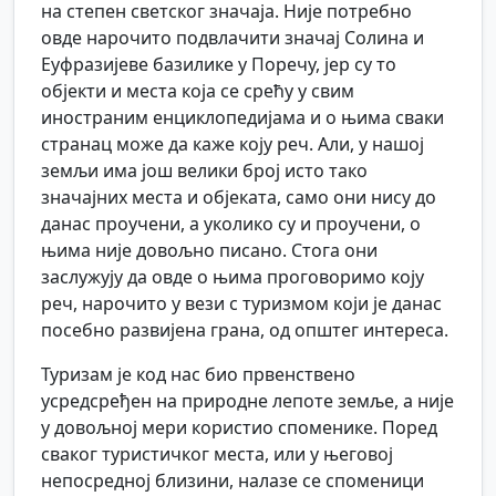
на степен светског значаја. Није потребно
овде нарочито подвлачити значај Солина и
Еуфразијеве базилике у Поречу, јер су то
објекти и места која се срећу у свим
иностраним енциклопедијама и о њима сваки
странац може да каже коју реч. Али, у нашој
земљи има још велики број исто тако
значајних места и објеката, само они нису до
данас проучени, а уколико су и проучени, о
њима није довољно писано. Стога они
заслужују да овде о њима проговоримо коју
реч, нарочито у вези с туризмом који је данас
посебно развијена грана, од општег интереса.
Туризам је код нас био првенствено
усредсређен на природне лепоте земље, а није
у довољној мери користио споменике. Поред
сваког туристичког места, или у његовој
непосредној близини, налазе се споменици