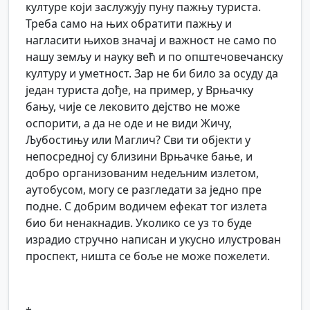
културе који заслужују пуну пажњу туриста.
Треба само на њих обратити пажњу и
нагласити њихов значај и важност не само по
нашу земљу и науку већ и по општечовечанску
културу и уметност. Зар не би било за осуду да
један туриста дође, на пример, у Врњачку
бању, чије се лековито дејство не може
оспорити, а да не оде и не види Жичу,
Љубостињу или Маглич? Сви ти објекти у
непосредној су близини Врњачке бање, и
добро организованим недељним излетом,
аутобусом, могу се разгледати за једно пре
подне. С добрим водичем ефекат тог излета
био би ненакнадив. Уколико се уз то буде
израдио стручно написан и укусно илустрован
проспект, ништа се боље не може пожелети.