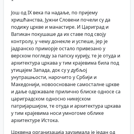
*
Још од IX века па надаље, по пријему
хришћанства, Јужни Словени почели су да
подижу цркве и манастире. И Цариград и
Ватикан покушаше да их ставе под своју
контролу, у чему донекле и успеше, јер је
јадранско приморје остало привезано у
верском погледу за папску курију, те је отуда и
архитектура цркава у тим крајевима била под
утицајем Запада, док су у дубљој
унутрашњости, нарочито у Србији и
Македонији, новоосноване самосталне цркве
и даље одржавале прилично блиске односе са
цариградском односно никејском
патријаршијом, те отуда и архитектура цркава
у тим крајевима носи умногоме облике
архитектуре Истока.
Црквена организација заузимала је један од