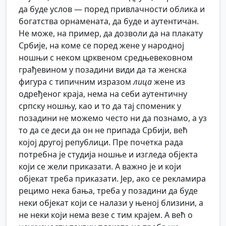
да буде услов — поред привлачности облика и
богатства орнамената, да буде и аутентичан.
Не може, на пример, да дозволи да на плакату
Србије, на коме се поред жене у народној
ношњи с неком црквеном средњевековном
грађевином у позадини види да та женска
фигура с типичним изразом
лица
жене из
одређеног краја, нема на себи аутентичну
српску ношњу, као и то да тај споменик у
позадини не можемо често ни да познамо, а уз
то да се деси да он не припада Србији, већ
којој другој републици. Пре почетка рада
потребна је студија ношње и изгледа објекта
који се жели приказати. А важно је и који
објекат треба приказати. Јер, ако се рекламира
рецимо нека бања, треба у позадини да буде
неки објекат који се налази у њеној близини, а
не неки који нема везе с тим крајем. А већ о