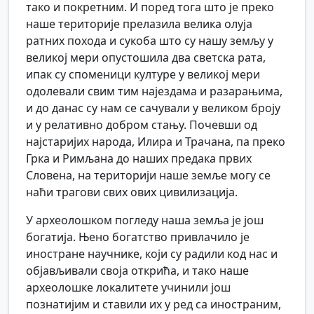
тако и покретним. И поред тога што је преко
наше територије прелазила велика олуја
ратних похода и сукоба што су нашу земљу у
великој мери опустошила два светска рата,
ипак су споменици културе у великој мери
одолевали свим тим најездама и разарањима,
и до данас су нам се сачували у великом броју
и у релативно добром стању. Почевши од
најстаријих народа, Илира и Трачана, па преко
Грка и Римљана до наших предака првих
Словена, на територији наше земље могу се
наћи трагови свих ових цивилизација.
У археолошком погледу наша земља је још
богатија. Њено богатство привлачило је
иностране научнике, који су радили код нас и
објављивали своја открића, и тако наше
археолошке локалитете учинили још
познатијим и ставили их у ред са иностраним,