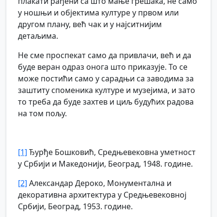
плакати рађени са што мање грешака, не само
у ношњи и објектима културе у првом или
другом плану, већ чак и у најситнијим
детаљима.
Не сме проспекат само да привлачи, већ и да
буде веран одраз онога што приказује. То се
може постићи само у сарадњи са заводима за
заштиту споменика културе и музејима, и зато
то треба да буде захтев и циљ будућих радова
на том пољу.
[1]
Ђурђе Бошковић, Средњевековна уметност
у Србији и Македонији, Београд, 1948. године.
[2]
Александар Дероко, Монументална и
декоративна архитектура у Средњевековној
Србији, Београд, 1953. године.