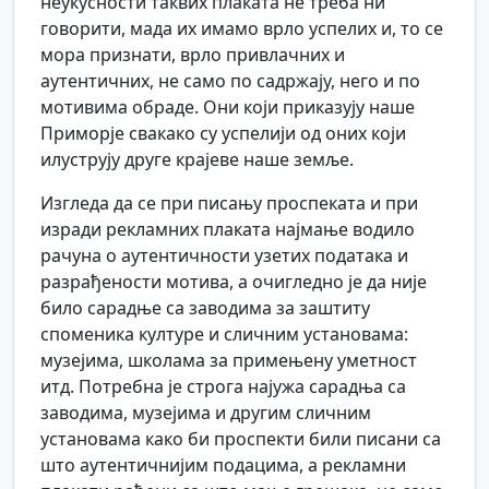
неукусности таквих плаката не треба ни
говорити, мада их имамо врло успелих и, то се
мора признати, врло привлачних и
аутентичних, не само по садржају, него и по
мотивима обраде. Они који приказују наше
Приморје свакако су успелији од оних који
илуструју друге крајеве наше земље.
Изгледа да се при писању проспеката и при
изради рекламних плаката најмање водило
рачуна о аутентичности узетих података и
разрађености мотива, а очигледно је да није
било сарадње са заводима за заштиту
споменика културе и сличним установама:
музејима, школама за примењену уметност
итд. Потребна је строга најужа сарадња са
заводима, музејима и другим сличним
установама како би проспекти били писани са
што аутентичнијим подацима, а рекламни