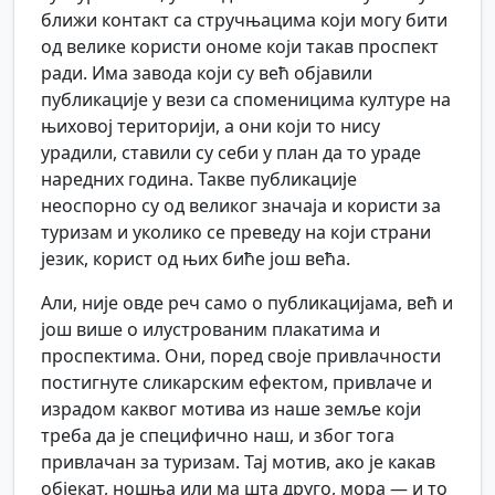
ближи контакт са стручњацима који могу бити
од велике користи ономе који такав проспект
ради. Има завода који су већ објавили
публикације у вези са споменицима културе на
њиховој територији, а они који то нису
урадили, ставили су себи у план да то ураде
наредних година. Такве публикације
неоспорно су од великог значаја и користи за
туризам и уколико се преведу на који страни
језик, корист од њих биће још већа.
Али, није овде реч само о публикацијама, већ и
још више о илустрованим плакатима и
проспектима. Они, поред своје привлачности
постигнуте сликарским ефектом, привлаче и
израдом каквог мотива из наше земље који
треба да је специфично наш, и због тога
привлачан за туризам. Тај мотив, ако је какав
објекат, ношња или ма шта друго, мора — и то