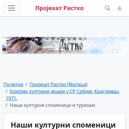
Пројекат Растко
Почетна
Пројекат Растко (Матица)
Конгрес културне акције у СР Србији, Крагујевац
1971.
Наши културни споменици и туризам
Наши културни споменици