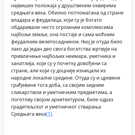
највиших положаја у друштвеним оквирима
средњега века. Обилно потпомагана од стране
владара и феудалаца, који су је богато
обдаривали често огромним комплексима
најбоље земље, она постаје и сама моћним
феудалним велепоседником. Њој је отуда било
лако да један део свога богатства жртвује на
привлачење најбољих неимара, уметника и
занатлија, који су у почетку довођени са
стране, али који су доцније изницали из
народне локалне средине. Отуда су и црквене
грађевине тога доба, са својим зидним
сликарством и уметничким предметима, а
поготову својом архитектуром, биле одраз
градитељског и уметничког стварања
Средњега века
[1]
.