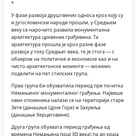
*
У фази развоја друштвених односа кроз коју су
и југословенски народи прошли, у Средњем
веку се нарочито развила монументална
архитектура црквених грађевина. Та
архитектура прошла је кроз разне фазе
развоја у току Средњег века, те је стога — с
обзиром на политичке и економске као и на
чисто архитектонске моменте — можемо
поделити на пет стилских група.
Прва група би обухватила период пре почетка
Немањиног монументалног грађења. Највише
ових споменика налази се на територији старе
Зете (данашње Црне Горе) и Захумља
(данашње Херцеговине).
Друга група обухвата период грађења од
времена Немањина (крај XII века) па до краја