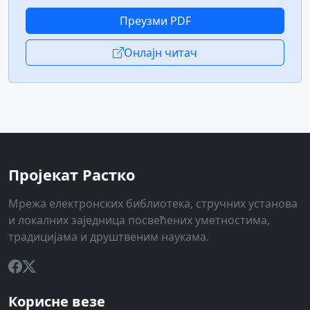
Преузми PDF
Онлајн читач
Пројекат Растко
Мрежа електронских библиотека, стручних установа
и локалних заједница посвећених уметностима,
традицијама и друштвеним наукама.
Корисне везе