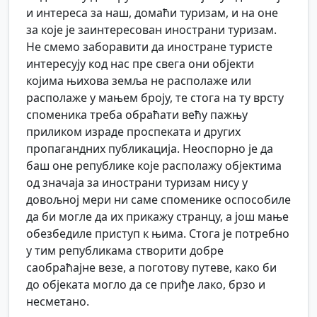
и интереса за наш, домаћи туризам, и на оне
за које је заинтересован инострани туризам.
Не смемо заборавити да иностране туристе
интересују код нас пре свега они објекти
којима њихова земља не располаже или
располаже у мањем броју, те стога на ту врсту
споменика треба обраћати већу пажњу
приликом израде проспеката и других
пропагандних публикација. Неоспорно је да
баш оне републике које располажу објектима
од значаја за инострани туризам нису у
довољној мери ни саме споменике оспособиле
да би могле да их прикажу странцу, а још мање
обезбедиле приступ к њима. Стога је потребно
у тим републикама створити добре
саобраћајне везе, а поготову путеве, како би
до објеката могло да се приђе лако, брзо и
несметано.