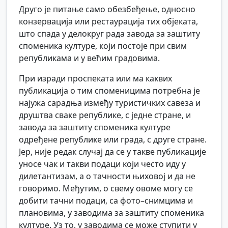
Друго је питање само обезбеђење, односно
конзервација или рестаурација тих објеката,
што спада у делокруг рада завода за заштиту
споменика културе, који постоје при свим
републикама и у већим градовима.
При изради проспеката или ма каквих
публикација о тим споменицима потребна је
најужа сарадња између туристичких савеза и
друштва сваке републике, с једне стране, и
завода за заштиту споменика културе
одређене републике или града, с друге стране.
Јер, није редак случај да се у такве публикације
уносе чак и такви подаци који често иду у
дилетантизам, а о тачности њиховој и да не
говоримо. Међутим, о свему овоме могу се
добити тачни подаци, са фото–снимцима и
плановима, у заводима за заштиту споменика
културе. Уз то, у заводима се може ступити у