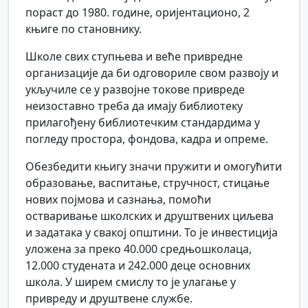
пораст до 1980. године, оријентационо, 2
књиге по становнику.
Школе свих ступњева и веће привредне
организације да би одговориле свом развоју и
укључиле се у развојне токове привреде
неизоставно треба да имају библиотеку
прилагођену библиотечким стандардима у
погледу простора, фондова, кадра и опреме.
Обезбедити књигу значи пружити и омогућити
образовање, васпитање, стручност, стицање
нових појмова и сазнања, помоћи
остваривање школских и друштвених циљева
и задатака у свакој општини. То је инвестиција
уложена за преко 40.000 средњошколаца,
12.000 студената и 242.000 деце основних
школа. У ширем смислу то је улагање у
привреду и друштвене службе.