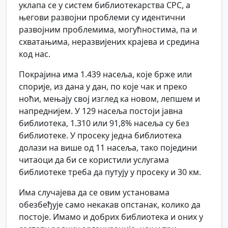
уклапа се у систем библиотекарства СРС, а
његови развојни проблеми су идентични
развојним проблемима, могућностима, па и
схватањима, неразвијених крајева и средина
код нас.
Покрајина има 1.439 насеља, које брже или
спорије, из дана у дан, по које чак и преко
ноћи, мењају свој изглед ка новом, лепшем и
напреднијем. У 129 насеља постоји јавна
библиотека, 1.310 или 91,8% насеља су без
библиотеке. У просеку једна библиотека
долази на више од 11 насеља, тако поједини
читаоци да би се користили услугама
библиотеке треба да путују у просеку и 30 км.
Има случајева да се овим установама
обезбеђује само некакав опстанак, колико да
постоје. Имамо и добрих библиотека и оних у