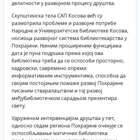
делатности у развојном процесу друштва.
Скупштинска тела САП Косова већ су
размотрила проблеме и развојне потребе
Народне и Универзитетске библиотеке Косова,
носиоца развојног система библиотекарства у
Покрајини. Њеним проширеним функцијама
дата је пуна подршка према којој ова
библиотека треба да се оспособи просторно,
кадровски, савремено опреми
информативним инструментима, способна да
својим постојањем помаже развој Покрајине
писаним стваралаштвом и тај развој
међубиблиотечком сарадњом презентира
свету.
Удруженом интервенцијом друштва у пет,
односно седам региона Покрајине очекује се
оспособљавање матичних библиотека