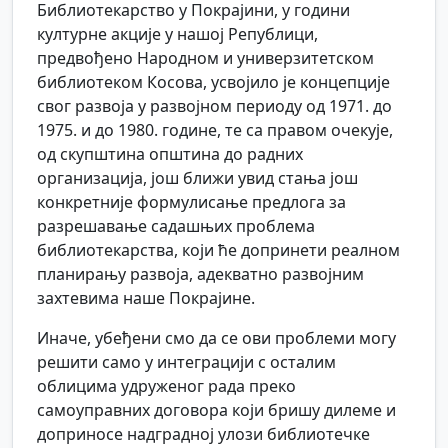
Библиотекарство у Покрајини, у години
културне акције у нашој Републици,
предвођено Народном и универзитетском
библиотеком Косова, усвојило је концепције
свог развоја у развојном периоду од 1971. до
1975. и до 1980. године, те са правом очекује,
од скупштина општина до радних
организација, још ближи увид стања још
конкретније формулисање предлога за
разрешавање садашњих проблема
библиотекарства, који ће допринети реалном
планирању развоја, адекватно развојним
захтевима наше Покрајине.
Иначе, убеђени смо да се ови проблеми могу
решити само у интеграцији с осталим
облицима удруженог рада преко
самоуправних договора који бришу дилеме и
доприносе надградној улози библиотечке