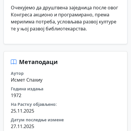
Очекујемо да друштвена заједница после овог
Конгреса акционо и програмирано, према
мерилима потреба, условљава развој културе
те у њој развој библиотекарства.
Метаподаци
Аутор
Исмет Спахиу
Година издања
1972
На Растку објављено:
25.11.2025
Датум последње измене
27.11.2025