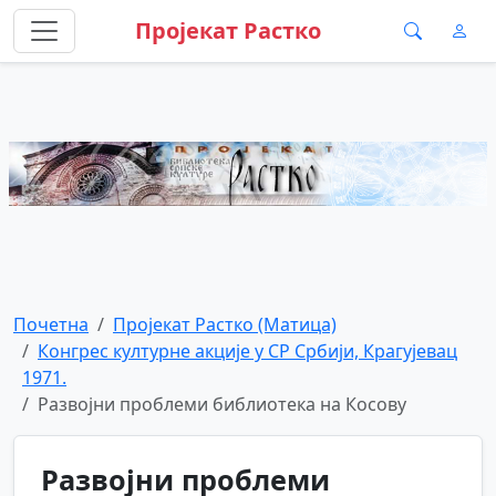
Пројекат Растко
Почетна
Пројекат Растко (Матица)
Конгрес културне акције у СР Србији, Крагујевац
1971.
Развојни проблеми библиотека на Косову
Развојни проблеми