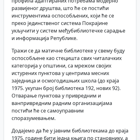
профила адаптираних потребама модерно
развијеног друштва, што ће се постићи
инструментима оспособљених, који ће се
преко јединственог система Покрајине
укључити у систем међубиблиотечке сарадње
и информација Републике.
Тражи се да матичне библиотеке у свему буду
оспособљене као стецишта свих читалачких
категорија у општини, са мрежом својих
истурених пунктова у центрима месних
заједница и осмогодишњих школа (до краја
1975. укупан број библиотека 192, нових 92).
Отварање пунктова у привредним и
ванпривредним радним организацијама
постићи ће се самоуправним
споразумевањем.
Додајемо да ће у јавним библиотекама до краја
1975. године бити једна књига по становнику, а