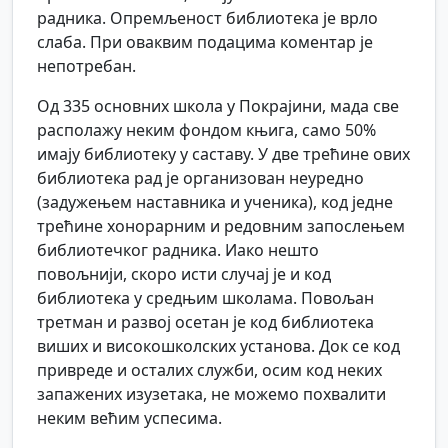
радника. Опремљеност библиотека је врло
слаба. При оваквим подацима коментар је
непотребан.
Од 335 основних школа у Покрајини, мада све
располажу неким фондом књига, само 50%
имају библиотеку у саставу. У две трећине ових
библиотека рад је организован неуредно
(задужењем наставника и ученика), код једне
трећине хонорарним и редовним запослењем
библиотечког радника. Иако нешто
повољнији, скоро исти случај је и код
библиотека у средњим школама. Повољан
третман и развој осетан је код библиотека
виших и високошколских установа. Док се код
привреде и осталих служби, осим код неких
запажених изузетака, не можемо похвалити
неким већим успесима.