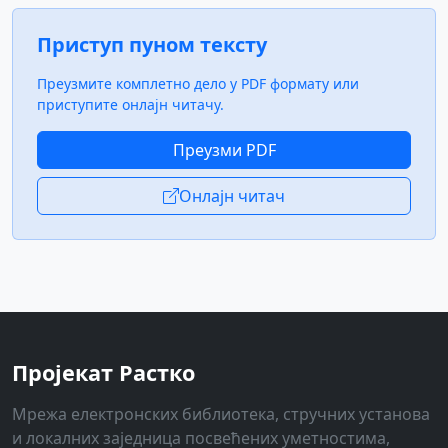
Приступ пуном тексту
Преузмите комплетно дело у PDF формату или
приступите онлајн читачу.
Преузми PDF
Онлајн читач
Пројекат Растко
Мрежа електронских библиотека, стручних установа
и локалних заједница посвећених уметностима,