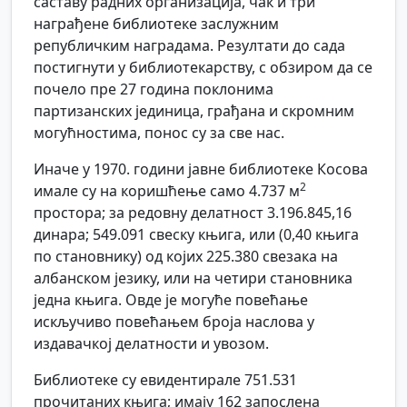
саставу радних организација, чак и три
награђене библиотеке заслужним
републичким наградама. Резултати до сада
постигнути у библиотекарству, с обзиром да се
почело пре 27 година поклонима
партизанских јединица, грађана и скромним
могућностима, понос су за све нас.
Иначе у 1970. години јавне библиотеке Косова
2
имале су на коришћење само 4.737 м
простора; за редовну делатност 3.196.845,16
динара; 549.091 свеску књига, или (0,40 књига
по становнику) од којих 225.380 свезака на
албанском језику, или на четири становника
једна књига. Овде је могуће повећање
искључиво повећањем броја наслова у
издавачкој делатности и увозом.
Библиотеке су евидентирале 751.531
прочитаних књига; имају 162 запослена