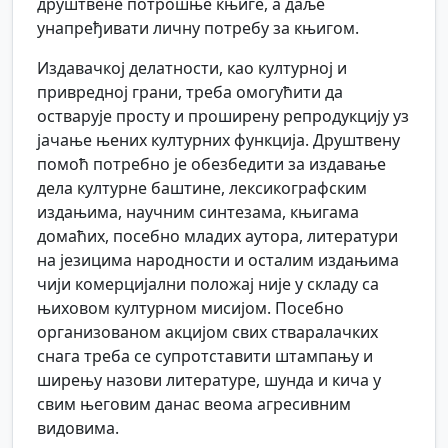
друштвене потрошње књиге, а даље
унапређивати личну потребу за књигом.
Издавачкој делатности, као културној и
привредној грани, треба омогућити да
остварује просту и проширену репродукцију уз
јачање њених културних функција. Друштвену
помоћ потребно је обезбедити за издавање
дела културне баштине, лексикографским
издањима, научним синтезама, књигама
домаћих, посебно младих аутора, литератури
на језицима народности и осталим издањима
чији комерцијални положај није у складу са
њиховом културном мисијом. Посебно
организованом акцијом свих стваралачких
снага треба се супротставити штампању и
ширењу назови литературе, шунда и кича у
свим његовим данас веома агресивним
видовима.