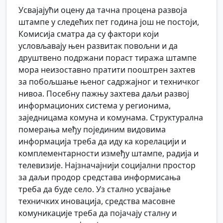
Усвајајући оцену да тачна процена развоја
штампе у следећих пет година још не постоји,
Комисија сматра да су фактори који
условљавају њен развитак повољни и да
друштвено подржани пораст тиража штампе
мора неизоставно пратити пооштрен захтев
за побољшање њеног садржајног и техничког
нивоа. Посебну пажњу захтева даљи развој
информационих система у регионима,
заједницама комуна и комунама. Структурална
померања међу појединим видовима
информација треба да иду ка корелацији и
комплементарности између штампе, радија и
телевизије. Најзначајнији социјални простор
за даљи продор средстава информисања
треба да буде село. Уз стално усвајање
техничких иновација, средства масовне
комуникације треба да појачају сталну и