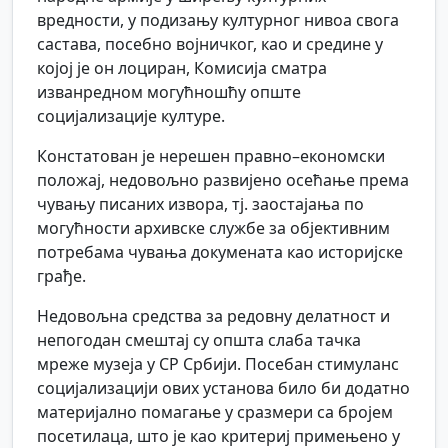
вредности, у подизању културног нивоа свога
састава, посебно војничког, као и средине у
којој је он лоциран, Комисија сматра
изванредном могућношћу опште
социјализације културе.
Констатован је нерешен правно–економски
положај, недовољно развијено осећање према
чувању писаних извора, тј. заостајања по
могућности архивске службе за објективним
потребама чувања докумената као историјске
грађе.
Недовољна средства за редовну делатност и
непогодан смештај су општа слаба тачка
мреже музеја у СР Србији. Посебан стимуланс
социјализацији ових установа било би додатно
материјално помагање у сразмери са бројем
посетилаца, што је као критериј примењено у