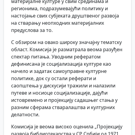
материјалне културе у свим срединама и
регионима, подразумевајући политику и
настојање свих субјеката друштвеног развоја
на стварању неопходних материјалних
предуслова за то.
С обзиром на овако широку значајну тематску
област. Комисија је разматрала веома разуђен
спектар питања. Уводним рефератом
дефинисана је социјализација културе као
начело и задатак самоуправне културне
политике, док су остали реферати и
саопштења у дискусији тражили и налазили
путеве и носиоце социјализације, дајући
истовремено и пројекцију садашњег стања у
разним сферама стваралаштва и културних
делатности.
Комисија је веома високо оценила „Пројекцију
развоја библиотекарства у СР Србији од 1971.