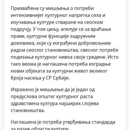
Прихваћена су мишљења о потреби
интензивнијег културног напретка села и
изучавања културе стваране на сеоском
подручју. У том циљу, апелује се за враћање
праве, културне функције задружним
домовима, који су изграђени добровољним
радом сеоског становништва, свесног потребе
подизања културног нивоа своје средине. Исто
тако веома је наглашена потреба изградње
нових објеката за културни живот великог
броја насеља у СР Србији.
Изражено је мишљење да је један од
предуслова општег културног раста
здравствена култура најширих слојева
становништва.
Наглашена је потреба утврђивања стандарда
за разне области културе.