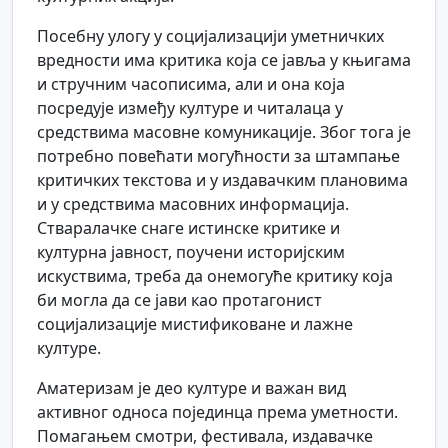
Посебну улогу у социјализацији уметничких
вредности има критика која се јавља у књигама
и стручним часописима, али и она која
посредује између културе и читалаца у
средствима масовне комуникације. Због тога је
потребно повећати могућности за штампање
критичких текстова и у издавачким плановима
и у средствима масовних информација.
Стваралачке снаге истинске критике и
културна јавност, поучени историјским
искуствима, треба да онемогуће критику која
би могла да се јави као протагонист
социјализације мистификоване и лажне
културе.
Аматеризам је део културе и важан вид
активног односа појединца према уметности.
Помагањем смотри, фестивала, издавачке