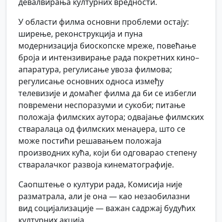
девалвирања културних вредности.
У области филма основни проблеми остају:
ширење, реконструкција и пуна
модернизација биоскопске мреже, повећање
броја и интензивирање рада покретних кино–
апаратура, регулисање увоза филмова;
регулисање основних односа између
телевизије и домаћег филма да би се избегли
повремени неспоразуми и сукоби; питање
положаја филмских аутора; одвајање филмских
стваралаца од филмских менаџера, што се
може постићи решавањем положаја
производних кућа, који би одговарао степену
стваралачког развоја кинематографије.
Саопштење о култури рада, Комисија није
разматрала, али је она — као незаобилазни
вид социјализације — важан садржај будућих
културних акција.