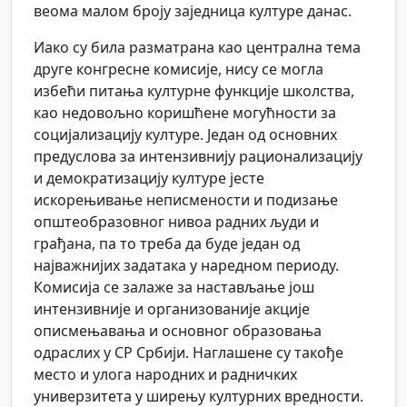
веома малом броју заједница културе данас.
Иако су била разматрана као централна тема
друге конгресне комисије, нису се могла
избећи питања културне функције школства,
као недовољно коришћене могућности за
социјализацију културе. Један од основних
предуслова за интензивнију рационализацију
и демократизацију културе јесте
искорењивање неписмености и подизање
општеобразовног нивоа радних људи и
грађана, па то треба да буде један од
најважнијих задатака у наредном периоду.
Комисија се залаже за настављање још
интензивније и организованије акције
описмењавања и основног образовања
одраслих у СР Србији. Наглашене су такође
место и улога народних и радничких
универзитета у ширењу културних вредности.