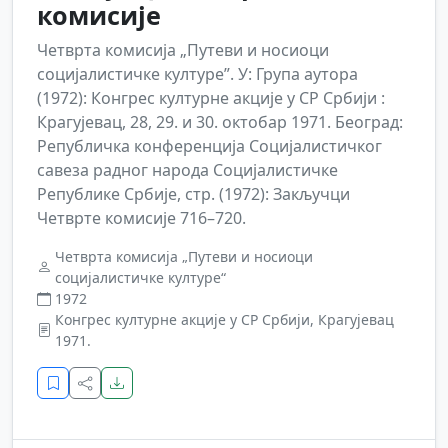
комисије
Четврта комисија „Путеви и носиоци
социјалистичке културе”. У: Група аутора
(1972): Конгрес културне акције у СР Србији :
Крагујевац, 28, 29. и 30. октобар 1971. Београд:
Републичка конференција Социјалистичког
савеза радног народа Социјалистичке
Републике Србије, стр. (1972): Закључци
Четврте комисије 716–720.
Четврта комисија „Путеви и носиоци
социјалистичке културе“
1972
Конгрес културне акције у СР Србији, Крагујевац
1971.