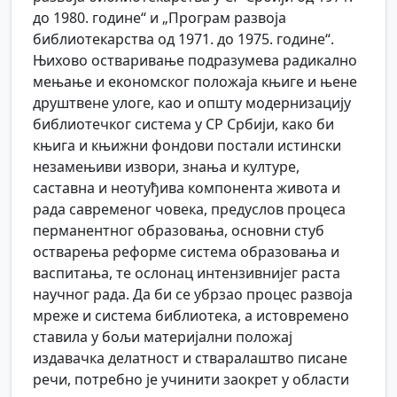
до 1980. године“ и „Програм развоја
библиотекарства од 1971. до 1975. године“.
Њихово остваривање подразумева радикално
мењање и економског положаја књиге и њене
друштвене улоге, као и општу модернизацију
библиотечког система у СР Србији, како би
књига и књижни фондови постали истински
незамењиви извори, знања и културе,
саставна и неотуђива компонента живота и
рада савременог човека, предуслов процеса
перманентног образовања, основни стуб
остварења реформе система образовања и
васпитања, те ослонац интензивнијег раста
научног рада. Да би се убрзао процес развоја
мреже и система библиотека, а истовремено
ставила у бољи материјални положај
издавачка делатност и стваралаштво писане
речи, потребно је учинити заокрет у области