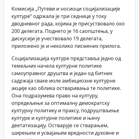
Комисија „Путеви и носиоци социјализације
културе“ одржала је три седнице у току
дводневног рада, којима је присуствовало око
200 делегата. Поднето је 16 саопштења, у
дискусији је учествовало 19 делегата,
приложено је и неколико писмених прилога.
Социјализација културе представља једно од
темељних начела културне политике
самоуправног друштва и један од битних
садржаја сваке иоле амбициозне културне
акције као облика остваривања те политике.
Она подразумева право на културу,
опредељење за оптималну демократску
културну политику и праксу, подруштвљење
културе и културне политике и њену
деетатизацију. Остварује се стварањем,
ширењем и усвајањем вредности духовне и