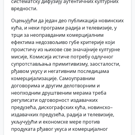
систематску дифузију аутентичних културних
вредности.
Оцењујући да један део публикација новинских
кућа, и неки програми радија и телевизије, у
трци за неоправданим комерцијалним
ефектима недозвољиво губе критерије који
проистичу из њихове све значајније културне
мисије, Комисија истиче потребу одлучног
супротстављања примитивизму, заосталости,
рђавом укусу и негативним последицама
комерцијализације. Самоуправним
договорима и другим делотворним и
неопходним друштвеним мерама треба
регулисати одговорност издавачких
предузећа, дискографских кућа, новинско–
издавачких предузећа, радија и телевизије,
укључујући и економске мере против
продуката рђавог укуса и комерцијалног