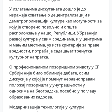
У излагањима дискутаната дошло је до
изражаја схватање о децентрализацији и
деметрополизацији културе као могућности за
коју је створено повољно и опште
расположење у нашој Републици. Убрзанији
развој културе у свим срединама, и у центрима
и мањим местима, уз исте критерије за праве
вредности, потреба је садашњег тренутка
културног напретка.
О професионалном позоришном животу у СР
Србији није било обимније дебате, осим
дискусије у којој је поменут неравноправан
положај позоришта у унутрашњости у
односима на београдска, посебно у погледу
образованих кадрова.
Модернизација технологије у култури