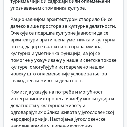
туризма чији би садржаји били оплемењени
упознавањем споменика културе.
Рационалнијом архитектуром створило би се
далеко више простора за културне делатности.
Очекује се подршка културне јавности да се
архитектури врати њена уметничка и културна
потка, да јој се врати њена права хумана,
културна и уметничка функција, да јој се
помогне у укључивању у наше и светске токове
културе, омогућујући истовремено нашем
човеку што оплемењеније услове за његов
свакодневни живот и делатност.
Комисија указује на потребе и могућност
интеграционих процеса између институција и
делатности у културном животу и
одговарајућих облика живота у Југословенској
народној армији. Настојања Југословенске
народне армије у ширењу културних