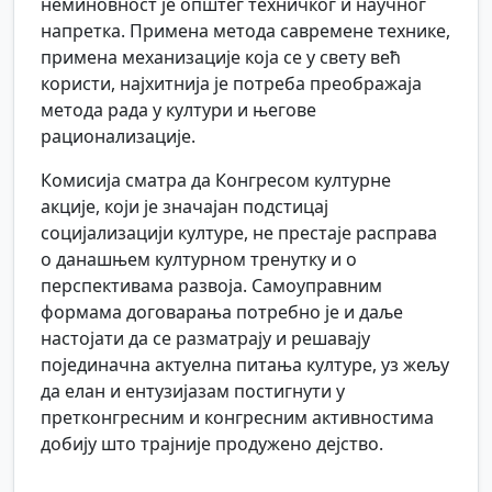
неминовност је општег техничког и научног
напретка. Примена метода савремене технике,
примена механизације која се у свету већ
користи, најхитнија је потреба преображаја
метода рада у култури и његове
рационализације.
Комисија сматра да Конгресом културне
акције, који је значајан подстицај
социјализацији културе, не престаје расправа
о данашњем културном тренутку и о
перспективама развоја. Самоуправним
формама договарања потребно је и даље
настојати да се разматрају и решавају
појединачна актуелна питања културе, уз жељу
да елан и ентузијазам постигнути у
претконгресним и конгресним активностима
добију што трајније продужено дејство.