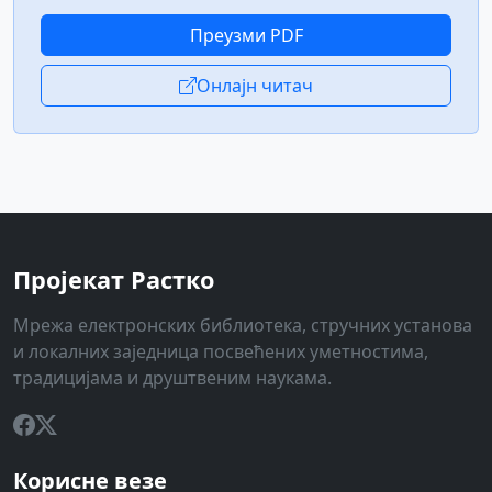
Преузми PDF
Онлајн читач
Пројекат Растко
Мрежа електронских библиотека, стручних установа
и локалних заједница посвећених уметностима,
традицијама и друштвеним наукама.
Корисне везе