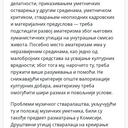
делатности, приказивањем уметничких
остварења у другим срединама, уметничком
критиком, стварањем неопходних кадровских
и материјалних предуслова — треба
подстицати развој аматеризма због његових
хуманистичких утицаја на унутрашњи смисао
живота. Посебно место аматеризам има у
неразвијеним срединама, као једно од
малобројних средстава за усвајање културних
вредности; због тога му, нарочито ту, треба
пружити више разумевања и помоћи. Не
снижавајући критерије опште валоризације
културних добара, аматеризму треба
омогућити шири размах и повољније услове.
Проблеми музичког стваралаштва, укључујући
ту и положај музичких уметника, били су
такође предмет разматрања у Комисији.
Друштвени утицај стваралаца на креирање