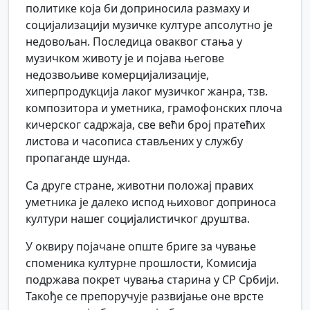
политике која би доприносила размаху и
социјализацији музичке културе апсолутно је
недовољан. Последица оваквог стања у
музичком животу је и појава његове
недозвољиве комерцијализације,
хиперпродукција лаког музичког жанра, тзв.
композитора и уметника, грамофонских плоча
кичерског садржаја, све већи број пратећих
листова и часописа стављених у службу
пропаганде шунда.
Са друге стране, животни положај правих
уметника је далеко испод њиховог доприноса
култури нашег социјалистичког друштва.
У оквиру појачане опште бриге за чување
споменика културне прошлости, Комисија
подржава покрет чувања старина у СР Србији.
Такође се препоручује развијање оне врсте