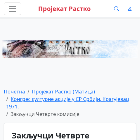
Пројекат Растко
Почетна
Пројекат Растко (Матица)
Конгрес културне акције у СР Србији, Крагујевац
1971.
Закључци Четврте комисије
Закључци Четврте