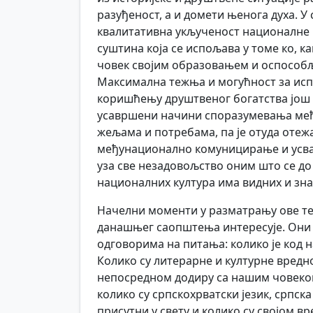
разуђеност, а и домети њенога духа. У 
квалитативна укљученост националне ку
суштина која се испољава у томе ко, ка
човек својим образовањем и оспособљ
Максимална тежња и могућност за исп
коришћењу друштвеног богатства још ув
усавршени начини споразумевања међ
жељама и потребама, па је отуда оте
међунационално комуницирање и усвај
уза све незадовољство оним што се до
националних култура има видних и зна
Начелни моменти у разматрању ове тем
данашњег саопштења интересује. Они 
одговорима на питања: колико је код н
Колико су литерарне и културне вредно
непосредном додиру са нашим човеком
колико су српскохрватски језик, српс
присутни у свету и колико су својом в