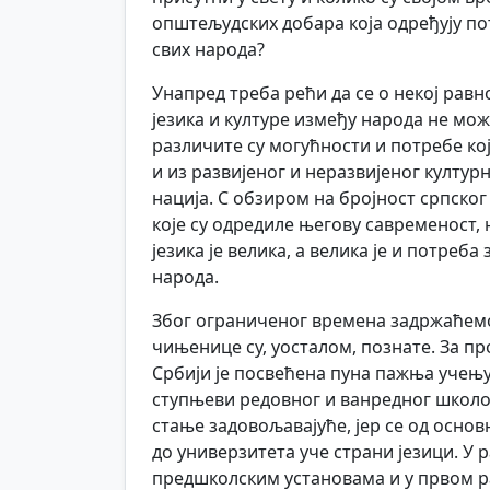
општељудских добара која одређују по
свих народа?
Унапред треба рећи да се о некој ра
језика и културе између народа не мо
различите су могућности и потребе ко
и из развијеног и неразвијеног култу
нација. С обзиром на бројност српско
које су одредиле његову савременост,
језика је велика, а велика је и потре
народа.
Због ограниченог времена задржаћемо
чињенице су, уосталом, познате. За про
Србији је посвећена пуна пажња учењу
ступњеви редовног и ванредног школов
стање задовољавајуће, јер се од основ
до универзитета уче страни језици. У
предшколским установама и у првом ра