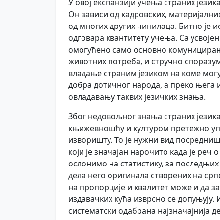
У овој експанзији учења страних језик
Он зависи од кадровских, материјални
од многих других чинилаца. Битно је и
одговара квантитету учења. Са усвоје
омогућено само основно комуницирањ
животних потреба, и стручно споразум
владање страним језиком на коме могу
добра дотичног народа, а преко њега и
овладавању таквих језичких знања.
Због недовољног знања страних језика
књижевношћу и културом претежно упоз
изворишту. То је нужни вид посредништв
који је значајан нарочито када је реч
ослонимо на статистику, за последњих
дела него оригинала створених на српс
на пропорције и квалитет може и да з
издавачких кућа изврсно се допуњују. И
систематски одабрана најзначајнија де