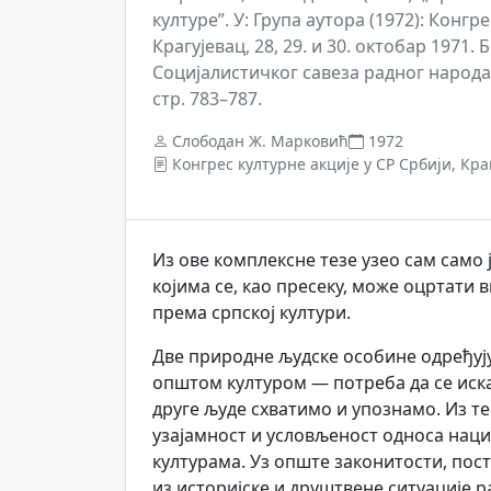
културе”. У: Група аутора (1972): Конгре
Крагујевац, 28, 29. и 30. октобар 1971
Социјалистичког савеза радног народа
стр. 783–787.
Слободан Ж. Марковић
1972
Конгрес културне акције у СР Србији, Кра
Из ове комплексне тезе узео сам само
којима се, као пресеку, може оцртати 
према српској култури.
Две природне људске особине одређу
општом културом — потреба да се иска
друге људе схватимо и упознамо. Из те
узајамност и условљеност односа наци
културама. Уз опште законитости, пос
из историјске и друштвене ситуације р