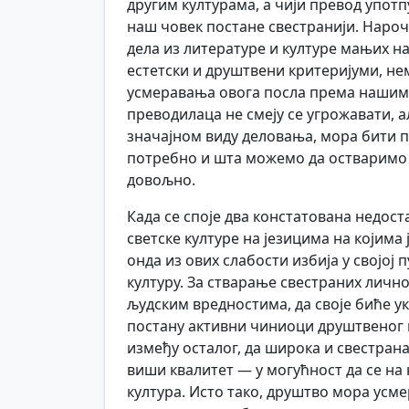
другим културама, а чији превод употп
наш човек постане свестранији. Нароч
дела из литературе и културе мањих н
естетски и друштвени критеријуми, н
усмеравања овога посла према нашим 
преводилаца не смеју се угрожавати, 
значајном виду деловања, мора бити 
потребно и шта можемо да остваримо у
довољно.
Када се споје два констатована недо
светске културе на језицима на којима
онда из ових слабости избија у својој
културу. За стварање свестраних лично
људским вредностима, да своје биће у
постану активни чиниоци друштвеног и
између осталог, да широка и свестрана
виши квалитет — у могућност да се на
култура. Исто тако, друштво мора усм