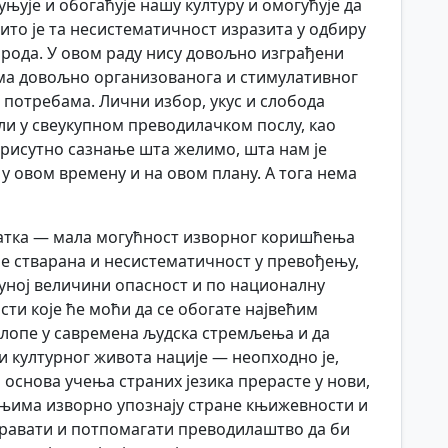
уњује и обогаћује нашу културу и омогућује да
ито је та несистематичност изразита у одбиру
арода. У овом раду нису довољно изграђени
ема довољно организованога и стимулативног
потребама. Лични избор, укус и слобода
али у свеукупном преводилачком послу, као
присутно сазнање шта желимо, шта нам је
 овом времену и на овом плану. А тога нема
статка — мала могућност изворног коришћења
 је стварана и несистематичност у превођењу,
 пуној величини опасност и по националну
сти које ће моћи да се обогате највећим
клопе у савремена људска стремљења и да
 културног живота нације — неопходно је,
 основа учења страних језика прерасте у нови,
 њима изворно упознају стране књижевности и
еравати и потпомагати преводилаштво да би