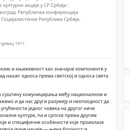
с културне акције у СР Србији :
. Београд: Републичка конференција
 Социјалистичке Републике Србије,
гујевац 1971.
 језик и књижевност као значајне компоненте у
вид нашег односа према светској и односа света
ју суштину комуницирања међу националном и
жемо и да нас други разумеју и неопходност да
 упућености једног човека на другог ниче
оналне културе, па и српске према другим
тоје и специфичне особености које произлазе
азвоја једне нације — њена бројност и