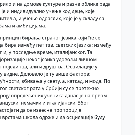
рило и на домове културе и разне облике рада
је и индивидуално учење код деце, које
теља, и учење одраслих, које је у складу са
бама и амбицијама.
принцип бирања страног језика који ће се
а бира између пет тзв. светских језика; између
г и, у последње време, италијанског. Та
ајоризације неког језика удовољи личном
појединца, али и друштва. Осцилације у
у видне. Деловало је ту више фактора;
ности, збивања у свету, а, каткад, и мода. По
гог светског рата у Србији су се претежно
броју опредељених ученика данас је на првом
ранцуски, немачки и италијански. Због
стојати да се извесне пропорције
м врстама школа одрже и да осцилације буду