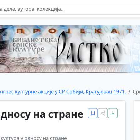
нгрес културне акције у СР Србији, Крагујевац 1971.
Ср
односу на стране
 култура у односу на стране