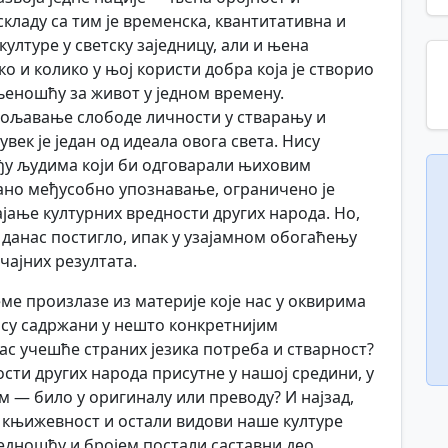
складу са тим је временска, квантитативна и
лтуре у светску заједницу, али и њена
ко и колико у њој користи добра која је створио
еношћу за живот у једном времену.
ољавање слободе личности у стварању и
ек је један од идеала овога света. Нису
у људима који би одговарали њиховим
жано међусобно упознавање, ограничено је
ање културних вредности других народа. Но,
 данас постигло, ипак у узајамном обогаћењу
чајних резултата.
е произлазе из материје које нас у оквирима
су садржани у нешто конкретнијим
ас учешће страних језика потреба и стварност?
сти других народа присутне у нашој средини, у
 — било у оригиналу или преводу? И најзад,
ка књижевност и остали видови наше културе
редношћу и бројем постали саставни део