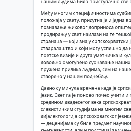
нашим људима било приступачно све он
Међу многим специфичностима судбина
положаја у свету, присутна је и једна
познавање њиховог доприноса општељу
продирању у свет наилази на те тешк
странаца — који знају српскохрватски 
стваралаштво и који могу успешно да 
поетске визије и друга уметничка и кул
довољно омогућено суочавање наших л
пружена прилика људима, сем на нашем 
створено у нашем поднебљу.
Давно су минула времена када је српск
језик. Свет га је поново почео учити и
средином двадесетог века српскохрватс
славистичким студијама на многим св
дијалектологија српскохрватског јези
— деценијама су биле предмет научно
књижевности, али и подстицај за учење