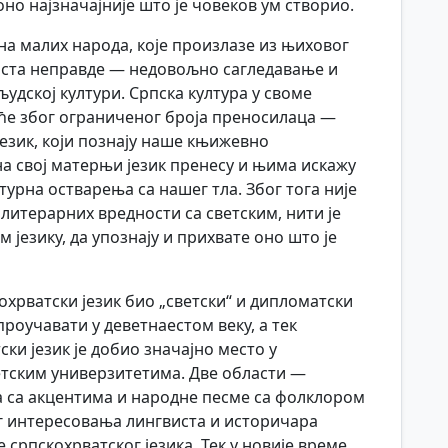
о најзначајније што је човеков ум створио.
 малих народа, које произлазе из њиховог
 врста неправде — недовољно сагледавање и
дској култури. Српска култура у своме
оће због ограниченог броја преносилаца —
језик, који познају наше књижевно
на свој матерњи језик пренесу и њима искажу
турна остварења са нашег тла. Због тога није
итерарних вредности са светским, нити је
језику, да упознају и прихвате оно што је
охрватски језик био „светски“ и дипломатски
 проучавати у деветнаестом веку, а тек
ки језик је добио значајно место у
етским универзитетима. Две области —
ка са акцентима и народне песме са фолклором
г интересовања лингвиста и историчара
 српскохрватског језика. Тек у новије време