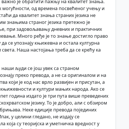
а важно је обратити пажњу на квалитет знања.
х могућности, од времена посвећеног учењу и
стаћи да квалитет знања страних језика не
ним знањима страног језика претежно је
е, при задовољавању дневних и практичних
евање. Много ређе је то знање достигло право
 да се упознају књижевна и остала културна
 света. Наша настојања треба да се крећу ка
 наши људи се још увек са страном
нају преко превода, а не са оригиналом и на
а који је код нас врло развијен и присутан, а
 о књижевности и култури мањих народа. Ако се
 пет година издато је три пута више преведених
кохрватском језику. То је добро, али с обзиром
абрињава. Неке едиције превода појединих
пак, у целини гледано, не издају се
ла која су теоријска и уметничка вредност у