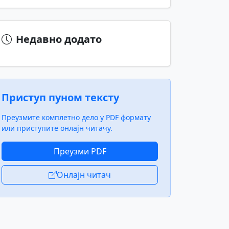
Недавно додато
Приступ пуном тексту
Преузмите комплетно дело у PDF формату
или приступите онлајн читачу.
Преузми PDF
Онлајн читач