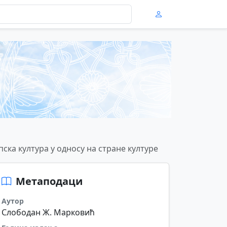
пска култура у односу на стране културе
Метаподаци
Аутор
Слободан Ж. Марковић