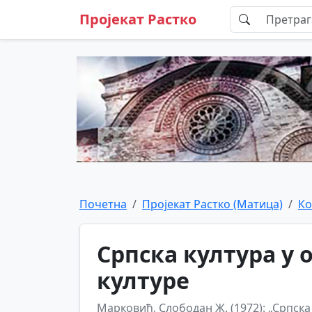
Пројекат Растко
Почетна
Пројекат Растко (Матица)
Ко
Српска култура у 
културе
Марковић, Слободан Ж. (1972): „Српска