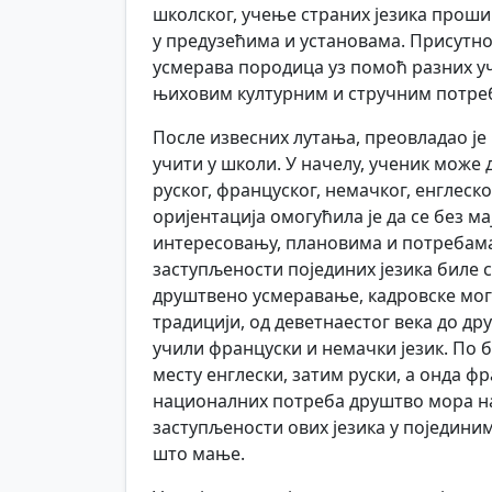
школског, учење страних језика проши
у предузећима и установама. Присутно 
усмерава породица уз помоћ разних учи
њиховим културним и стручним потре
После извесних лутања, преовладао је 
учити у школи. У начелу, ученик може д
руског, француског, немачког, енглеско
оријентација омогућила је да се без м
интересовању, плановима и потребама 
заступљености појединих језика биле с
друштвено усмеравање, кадровске могућ
традицији, од деветнаестог века до дру
учили француски и немачки језик. По 
месту енглески, затим руски, а онда ф
националних потреба друштво мора на
заступљености ових језика у поједини
што мање.