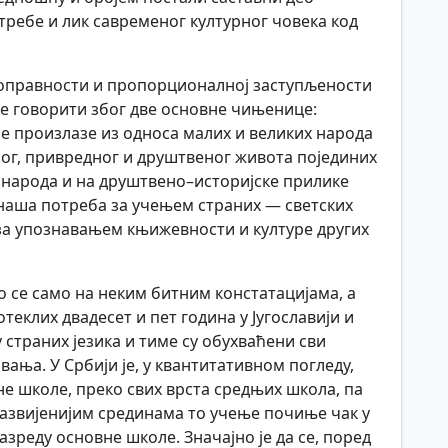
требе и лик савременог културног човека код
вноправности и пропорционалној заступљености
же говорити због две основне чињенице:
је произлазе из односа малих и великих народа
рног, привредног и друштвеног живота појединих
г народа и на друштвено–историјске прилике
 наша потреба за учењем страних — светских
ба за упознавањем књижевности и културе других
 се само на неким битним констатацијама, а
теклих двадесет и пет година у Југославији и
 страних језика и тиме су обухваћени сви
ања. У Србији је, у квантитативном погледу,
не школе, преко свих врста средњих школа, па
 развијенијим срединама то учење почиње чак у
зреду основне школе. Значајно је да се, поред