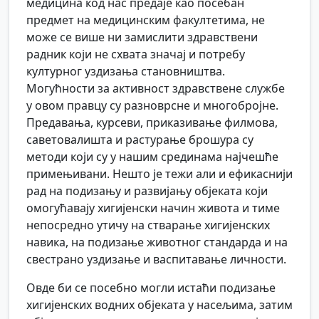
медицина код нас предаје као посебан
предмет на медицинским факултетима, не
може се више ни замислити здравствени
радник који не схвата значај и потребу
културног уздизања становништва.
Могућности за активност здравствене службе
у овом правцу су разноврсне и многобројне.
Предавања, курсеви, приказивање филмова,
саветовалишта и растурање брошура су
методи који су у нашим срединама најчешће
примењивани. Нешто је тежи али и ефикаснији
рад на подизању и развијању објеката који
омогућавају хигијенски начин живота и тиме
непосредно утичу на стварање хигијенских
навика, на подизање животног стандарда и на
свестрано уздизање и васпитавање личности.
Овде би се посебно могли истаћи подизање
хигијенских водних објеката у насељима, затим