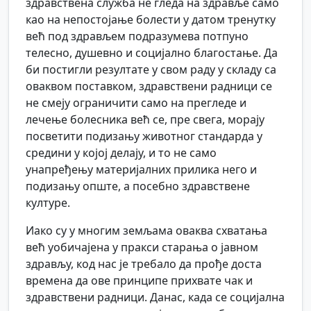
здравствена служба не гледа на здравље само
као на непостојање болести у датом тренутку
већ под здрављем подразумева потпуно
телесно, душевно и социјално благостање. Да
би постигли резултате у свом раду у складу са
оваквом поставком, здравствени радници се
не смеју ограничити само на прегледе и
лечење болесника већ се, пре свега, морају
посветити подизању животног стандарда у
средини у којој делају, и то не само
унапређењу материјалних прилика него и
подизању опште, а посебно здравствене
културе.
Иако су у многим земљама оваква схватања
већ уобичајена у пракси старања о јавном
здрављу, код нас је требало да прође доста
времена да ове принципе прихвате чак и
здравствени радници. Данас, када се социјална