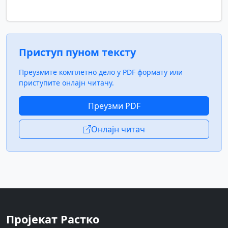
Приступ пуном тексту
Преузмите комплетно дело у PDF формату или
приступите онлајн читачу.
Преузми PDF
Онлајн читач
Пројекат Растко