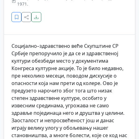
1971.
Социјално–здравствено веће Скупштине СР
Србије препоручило је да се и здравственој
култури обезбеди место у документима
Конгреса културне акције. То је било недавно,
пре неколико месеци, поводом дискусије о
опасности која нам прети од колере. Ово је
предузето нарочито због тога што низак
степен здравствене културе, особито у
извесним срединама, угрожава не само
здравље појединаца него и друштва у целини.
Заосталост и непросвећеност још и данас
играју велику улогу у обољевању нашег
становништва, а многе болести, које се код нас