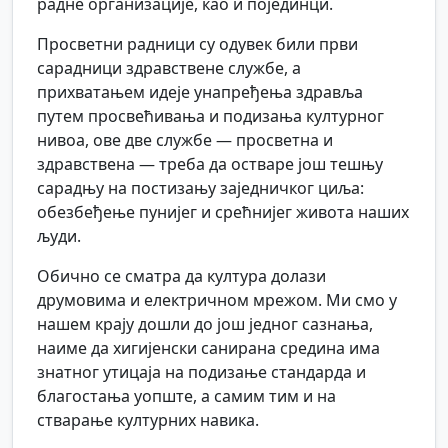
радне организације, као и појединци.
Просветни радници су одувек били први
сарадници здравствене службе, а
прихватањем идеје унапређења здравља
путем просвећивања и подизања културног
нивоа, ове две службе — просветна и
здравствена — треба да остваре још тешњу
сарадњу на постизању заједничког циља:
обезбеђење пунијег и срећнијег живота наших
људи.
Обично се сматра да култура долази
друмовима и електричном мрежом. Ми смо у
нашем крају дошли до још једног сазнања,
наиме да хигијенски санирана средина има
знатног утицаја на подизање стандарда и
благостања уопште, а самим тим и на
стварање културних навика.