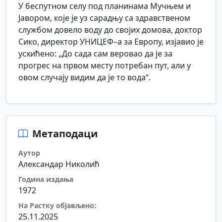
У беспутном селу под планинама Мучњем и
Јавором, које је уз сарадњу са здравственом
службом довело воду до својих домова, доктор
Сико, директор УНИЦЕФ–а за Европу, изјавио је
усхићено: „До сада сам веровао да је за
прогрес на првом месту потребан пут, али у
овом случају видим да је то вода“.
Метаподаци
Аутор
Александар Николић
Година издања
1972
На Растку објављено:
25.11.2025