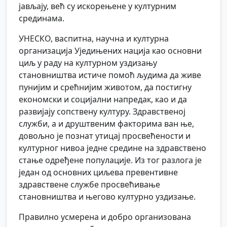
јављају, већ су искорењене у културним
срединама.
УНЕСКО, васпитна, научна и културна
организација Уједињених нација као основни
циљ у раду на културном уздизању
становништва истиче помоћ људима да живе
пунијим и срећнијим животом, да постигну
економски и социјални напредак, као и да
развијају сопствену културу. Здравственој
служби, а и друштвеним факторима ван ње,
довољно је познат утицај просвећености и
културног нивоа једне средине на здравствено
стање одређене популације. Из тог разлога је
један од основних циљева превентивне
здравствене службе просвећивање
становништва и његово културно уздизање.
Правилно усмерена и добро организована