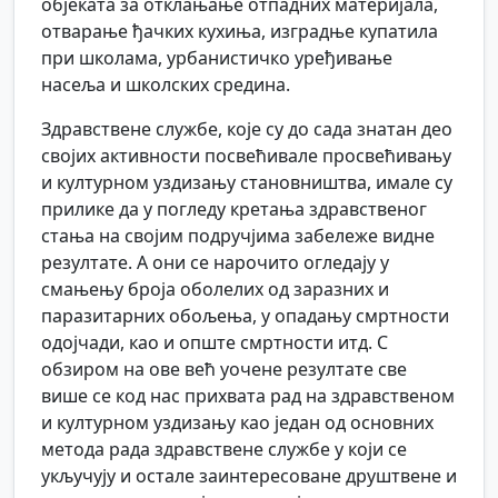
објеката за отклањање отпадних материјала,
отварање ђачких кухиња, изградње купатила
при школама, урбанистичко уређивање
насеља и школских средина.
Здравствене службе, које су до сада знатан део
својих активности посвећивале просвећивању
и културном уздизању становништва, имале су
прилике да у погледу кретања здравственог
стања на својим подручјима забележе видне
резултате. А они се нарочито огледају у
смањењу броја оболелих од заразних и
паразитарних обољења, у опадању смртности
одојчади, као и опште смртности итд. С
обзиром на ове већ уочене резултате све
више се код нас прихвата рад на здравственом
и културном уздизању као један од основних
метода рада здравствене службе у који се
укључују и остале заинтересоване друштвене и