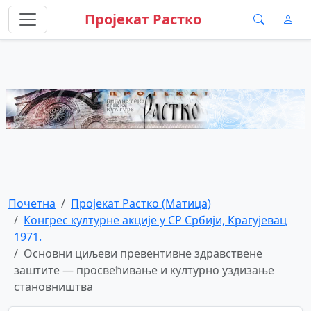
Пројекат Растко
Почетна
Пројекат Растко (Матица)
Конгрес културне акције у СР Србији, Крагујевац
1971.
Основни циљеви превентивне здравствене
заштите — просвећивање и културно уздизање
становништва