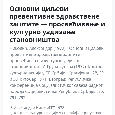
Основни циљеви
превентивне здравствене
заштите — просвећивање и
културно уздизање
становништва
Николић, Александар (1972): „Основни циљеви
превентивне здравствене заштите —
просвећивање и културно уздизање
становништва”. У: Група аутора (1972): Конгрес
културне акције у СР Србији : Крагујевац, 28, 29.
и 30. октобар 1971. Београд: Републичка
конференција Социјалистичког савеза радног
народа Социјалистичке Републике Србије, стр.
791–792.
Александар Николић
1972
Конгрес културне акције у СР Србији, Крагујевац