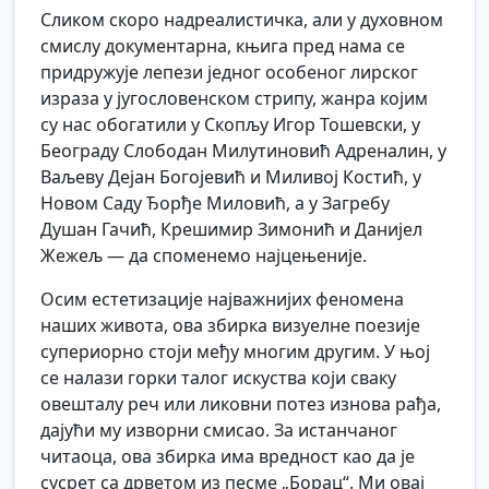
Сликом скоро надреалистичка, али у духовном
смислу документарна, књига пред нама се
придружује лепези једног особеног лирског
израза у југословенском стрипу, жанра којим
су нас обогатили у Скопљу Игор Тошевски, у
Београду Слободан Милутиновић Адреналин, у
Ваљеву Дејан Богојевић и Миливој Костић, у
Новом Саду Ђорђе Миловић, а у Загребу
Душан Гачић, Крешимир Зимонић и Данијел
Жежељ — да споменемо најцењеније.
Осим естетизације најважнијих феномена
наших живота, ова збирка визуелне поезије
супериорно стоји међу многим другим. У њој
се налази горки талог искуства који сваку
овешталу реч или ликовни потез изнова рађа,
дајући му изворни смисао. За истанчаног
читаоца, ова збирка има вредност као да је
сусрет са дрветом из песме „Борац“. Ми овај