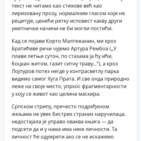
текст не читамо као стихове већ као
лиризовану прозу, нормалним гласом који не
рецитује, ценећи ретку исповест какву други
уметнички начини не би могли постићи.
Кад се појави Корто Малтежанин, ми кроз
Братићеве речи чујемо Артура Рембоа („У
плави летњи сутон, по стазама ја ћу ићи,
боцкан житом, газит ситну траву...“), а кроз
Лојпуров потез негде у контрасветлу парка
видимо самог Хуга Прата. И све онда природно
леже на своје место, упркос фрагментарности
у коју се живот као целина маскира.
Српском стрипу, пречесто подређеном
жељама не увек бистрих страних наручилаца,
недостајала је управо оваква књига — да
подсети да и у нама има неке личности. Та
личност ће одумрети ако се не искажемо