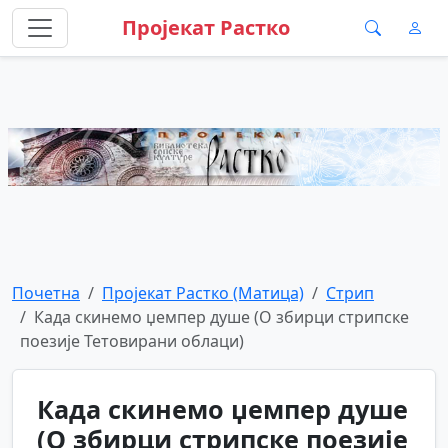
Пројекат Растко
Почетна
Пројекат Растко (Матица)
Стрип
Када скинемо џемпер душе (О збирци стрипске
поезије Тетовирани облаци)
Када скинемо џемпер душе
(О збирци стрипске поезије