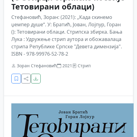
Тетовирани облаци)
Стефановић, Зоран: (2021): „Када скинемо
џемпер душе“. У: Братић, Јован, Лојпур, Горан
(): Тетовирани облаци. Стрипска збирка. Бања
Лука : Удружење стрип аутора и обожавалаца
стрипа Републике Српске "Девета димензија".
ISBN - 978-99976-52-78-2
Зоран Стефановић
2021
Стрип