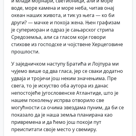
и млади морнари, светионици, али и море
воде, море камена и море неба, читав онај
океан наших живота, и тик уз њега — ко би
други? — мачке и покоја жена. Њен графизам
је супериоран и одраз је сањарског стрипа
Средоземља, али са гласом који говори
стихове из господске и чојствене Херцеговине
прошлости.
У заједничком наступу Братића и Лојпура ми
чујемо више од два гласа, јер се сваки додатно
удваја и тројичи још неким значењима. Пре
свега, то је искуство оба аутора из данас
непостојеће југословенске Атлантиде, што је
нашем поколењу испрва отворило све
могућности са очима звездама пуним, да би се
показало да је наша земља планирана као
привремена и да ћемо још покоји пут
преиспитати своје место у свемиру.