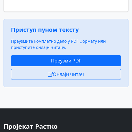
Приступ пуном тексту
Преузмите комплетно дело у PDF формату или
приступите онлајн читачу.
Преузми PDF
Онлајн читач
Пројекат Растко