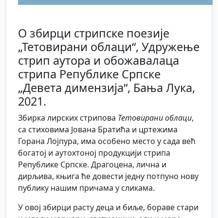
О збирци стрипске поезије
„Тетовирани облаци“, Удружење
стрип аутора и обожавалаца
стрипа Републике Српске
„Девета димензија“, Бања Лука,
2021.
Збирка лирских стрипова
Тетовирани облаци
,
са стиховима Јована Братића и цртежима
Горана Лојпура, има особено место у сада већ
богатој и аутохтоној продукцији стрипа
Републике Српске. Драгоцена, лична и
дирљива, књига ће довести једну потпуно нову
публику нашим причама у сликама.
У овој збирци расту деца и биље, бораве стари