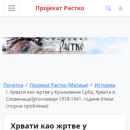
Пројекат Растко
Почетна
Пројекат Растко (Матица)
Историја
Хрвати као жртве у Краљевини Срба, Хрвата и
Словенаца/Југославији 1918-1941. године (Неки
спорни проблеми)
Хрвати као жртве у