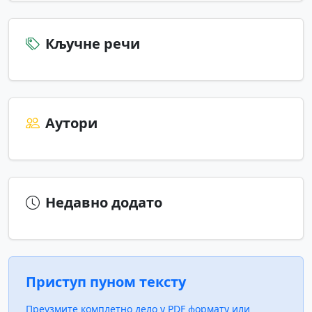
Кључне речи
Аутори
Недавно додато
Приступ пуном тексту
Преузмите комплетно дело у PDF формату или