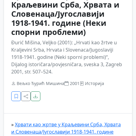
Краљевини Срба, Хрвата и
Словенаца/Југославији
1918-1941. године (Неки
спорни проблеми)
Đurić Mišina, Veljko (2001): „Hrvati kao žrtve u
Kraljevini Srba, Hrvata i Slovenaca/Jugoslaviji
1918-1941. godine (Neki sporni problemi)“,
Dijalog istoričara/povjesničara, sveska 3, Zagreb
2001, str. 507–524.
Вељко Ђурић Мишина
2001
Историја
»
Хрвати као жртве у Краљевини Срба, Хрвата
и Словенаца/Југославији 1918-1941. године