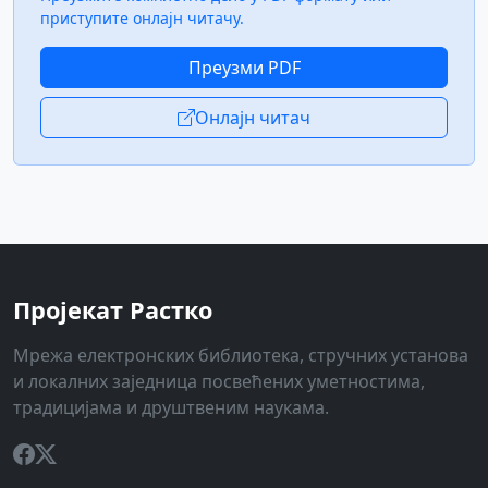
приступите онлајн читачу.
Преузми PDF
Онлајн читач
Пројекат Растко
Мрежа електронских библиотека, стручних установа
и локалних заједница посвећених уметностима,
традицијама и друштвеним наукама.